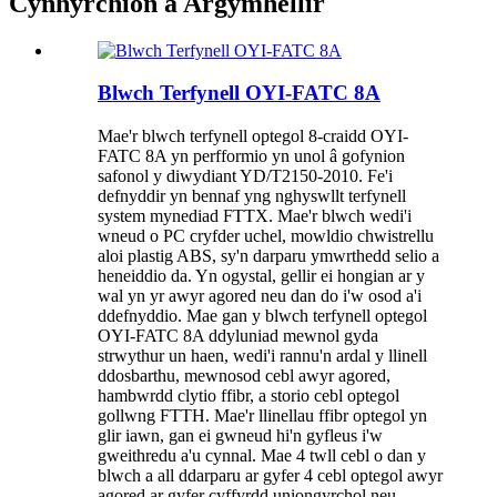
Cynhyrchion a Argymhellir
Blwch Terfynell OYI-FATC 8A
Mae'r blwch terfynell optegol 8-craidd OYI-
FATC 8A yn perfformio yn unol â gofynion
safonol y diwydiant YD/T2150-2010. Fe'i
defnyddir yn bennaf yng nghyswllt terfynell
system mynediad FTTX. Mae'r blwch wedi'i
wneud o PC cryfder uchel, mowldio chwistrellu
aloi plastig ABS, sy'n darparu ymwrthedd selio a
heneiddio da. Yn ogystal, gellir ei hongian ar y
wal yn yr awyr agored neu dan do i'w osod a'i
ddefnyddio. Mae gan y blwch terfynell optegol
OYI-FATC 8A ddyluniad mewnol gyda
strwythur un haen, wedi'i rannu'n ardal y llinell
ddosbarthu, mewnosod cebl awyr agored,
hambwrdd clytio ffibr, a storio cebl optegol
gollwng FTTH. Mae'r llinellau ffibr optegol yn
glir iawn, gan ei gwneud hi'n gyfleus i'w
gweithredu a'u cynnal. Mae 4 twll cebl o dan y
blwch a all ddarparu ar gyfer 4 cebl optegol awyr
agored ar gyfer cyffyrdd uniongyrchol neu