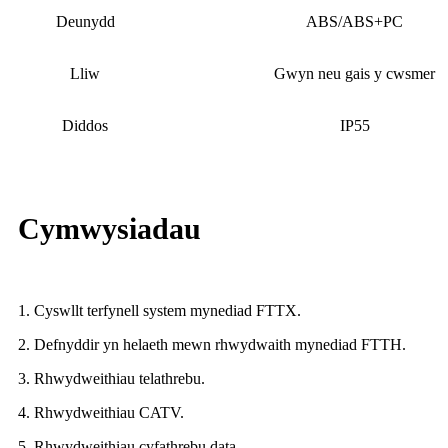
Deunydd
ABS/ABS+PC
Lliw
Gwyn neu gais y cwsmer
Diddos
IP55
Cymwysiadau
1. Cyswllt terfynell system mynediad FTTX.
2. Defnyddir yn helaeth mewn rhwydwaith mynediad FTTH.
3. Rhwydweithiau telathrebu.
4. Rhwydweithiau CATV.
5. Rhwydweithiau cyfathrebu data.