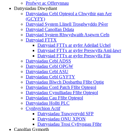
Profwyr ac Offerynnau
Datrysiadau Diwydiant
Datrysiadau Cebl Optegol a Chwythir gan Aer
(GCYFY)
Datrysiad System Llinell Trosglwyddo Pŵer
Datrysiad Canolfan Ddata
Datrysiad System Rhwydwaith Asgwrn Cefn
Datrysiad FTTX
Datrysiad FTTx ar gyfer Adeilad Uchel
Datrysiad FTTx ar gyfer Preswylfa Aml-lawr
Datrysiad FTTx ar gyfer Preswylfa Fila
Datrysiadau Cebl ADSS
Datrysiadau Cebl OPGW
Datrysiadau Cebl ASU
Datrysiadau Cebl GYFTY
Datrysiadau Blwch Dosbarthu Ffibr Optig
Datrysiadau Cord Patch Ffibr Optegol
Datrysiadau Cynulliadau Ffibr Optegol
Datrysiadau Cau Ffibr Optegol
Datrysiadau Hollti PLC
Cynhyrchion Actif
Datrysiadau Trawsyrrydd SFP
Datrysiadau ONU XPON
Datrysiadau Trosi Cyfryngau Ffibr
Canolfan Gymorth