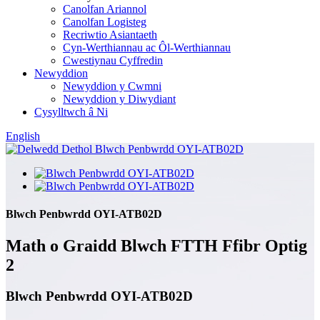
Canolfan Ariannol
Canolfan Logisteg
Recriwtio Asiantaeth
Cyn-Werthiannau ac Ôl-Werthiannau
Cwestiynau Cyffredin
Newyddion
Newyddion y Cwmni
Newyddion y Diwydiant
Cysylltwch â Ni
English
Blwch Penbwrdd OYI-ATB02D
Math o Graidd Blwch FTTH Ffibr Optig
2
Blwch Penbwrdd OYI-ATB02D