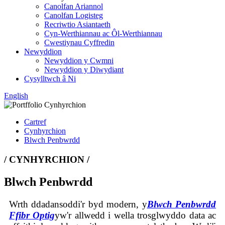
Canolfan Ariannol
Canolfan Logisteg
Recriwtio Asiantaeth
Cyn-Werthiannau ac Ôl-Werthiannau
Cwestiynau Cyffredin
Newyddion
Newyddion y Cwmni
Newyddion y Diwydiant
Cysylltwch â Ni
English
Cartref
Cynhyrchion
Blwch Penbwrdd
/ CYNHYRCHION /
Blwch Penbwrdd
Wrth ddadansoddi'r byd modern, y
Blwch Penbwrdd
Ffibr Optig
yw'r allwedd i wella trosglwyddo data ac