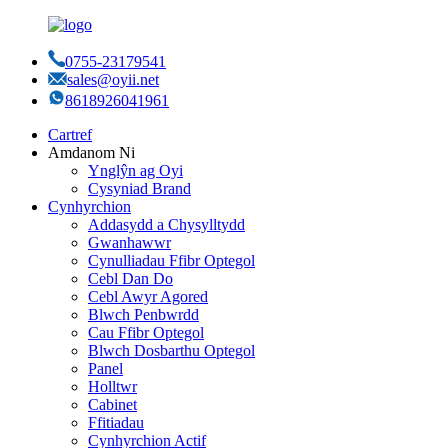
0755-23179541
sales@oyii.net
8618926041961
Cartref
Amdanom Ni
Ynglŷn ag Oyi
Cysyniad Brand
Cynhyrchion
Addasydd a Chysylltydd
Gwanhawwr
Cynulliadau Ffibr Optegol
Cebl Dan Do
Cebl Awyr Agored
Blwch Penbwrdd
Cau Ffibr Optegol
Blwch Dosbarthu Optegol
Panel
Holltwr
Cabinet
Ffitiadau
Cynhyrchion Actif