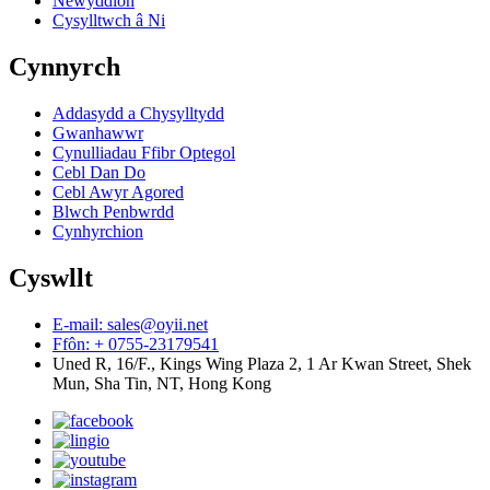
Newyddion
Cysylltwch â Ni
Cynnyrch
Addasydd a Chysylltydd
Gwanhawwr
Cynulliadau Ffibr Optegol
Cebl Dan Do
Cebl Awyr Agored
Blwch Penbwrdd
Cynhyrchion
Cyswllt
E-mail: sales@oyii.net
Ffôn: + 0755-23179541
Uned R, 16/F., Kings Wing Plaza 2, 1 Ar Kwan Street, Shek
Mun, Sha Tin, NT, Hong Kong