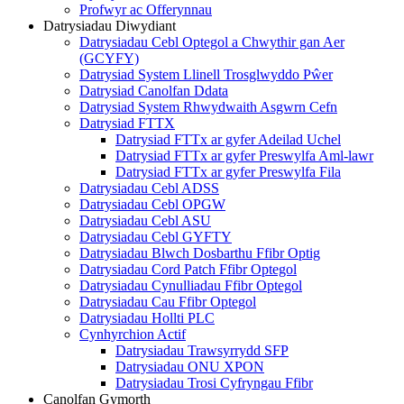
Profwyr ac Offerynnau
Datrysiadau Diwydiant
Datrysiadau Cebl Optegol a Chwythir gan Aer
(GCYFY)
Datrysiad System Llinell Trosglwyddo Pŵer
Datrysiad Canolfan Ddata
Datrysiad System Rhwydwaith Asgwrn Cefn
Datrysiad FTTX
Datrysiad FTTx ar gyfer Adeilad Uchel
Datrysiad FTTx ar gyfer Preswylfa Aml-lawr
Datrysiad FTTx ar gyfer Preswylfa Fila
Datrysiadau Cebl ADSS
Datrysiadau Cebl OPGW
Datrysiadau Cebl ASU
Datrysiadau Cebl GYFTY
Datrysiadau Blwch Dosbarthu Ffibr Optig
Datrysiadau Cord Patch Ffibr Optegol
Datrysiadau Cynulliadau Ffibr Optegol
Datrysiadau Cau Ffibr Optegol
Datrysiadau Hollti PLC
Cynhyrchion Actif
Datrysiadau Trawsyrrydd SFP
Datrysiadau ONU XPON
Datrysiadau Trosi Cyfryngau Ffibr
Canolfan Gymorth