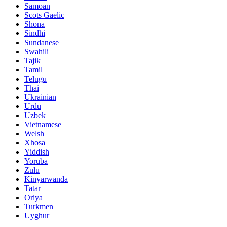
Samoan
Scots Gaelic
Shona
Sindhi
Sundanese
Swahili
Tajik
Tamil
Telugu
Thai
Ukrainian
Urdu
Uzbek
Vietnamese
Welsh
Xhosa
Yiddish
Yoruba
Zulu
Kinyarwanda
Tatar
Oriya
Turkmen
Uyghur