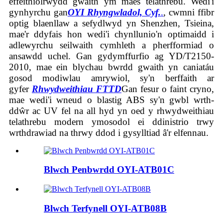
effeithiolrwydd gwaith ym maes telathrebu. Wedi'i
gynhyrchu gan
OYI Rhyngwladol, Cyf.
.
, cwmni ffibr
optig blaenllaw a sefydlwyd yn Shenzhen, Tsieina,
mae'r ddyfais hon wedi'i chynllunio'n optimaidd i
adlewyrchu seilwaith cymhleth a pherfformiad o
ansawdd uchel. Gan gydymffurfio ag YD/T2150-
2010, mae ein blychau bwrdd gwaith yn caniatáu
gosod modiwlau amrywiol, sy'n berffaith ar
gyfer
Rhwydweithiau FTTD
Gan fesur o faint cryno,
mae wedi'i wneud o blastig ABS sy'n gwbl wrth-
ddŵr ac UV fel na all hyd yn oed y rhwydweithiau
telathrebu modern ymosodol ei ddinistrio trwy
wrthdrawiad na thrwy ddod i gysylltiad â'r elfennau.
Blwch Penbwrdd OYI-ATB01C
Blwch Terfynell OYI-ATB08B