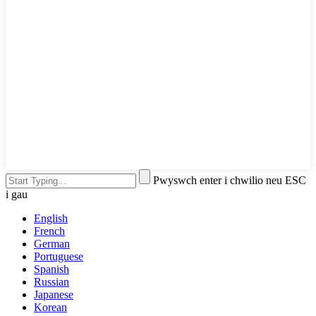
Pwyswch enter i chwilio neu ESC
i gau
English
French
German
Portuguese
Spanish
Russian
Japanese
Korean