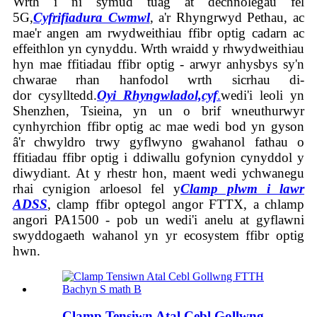
Wrth i ni symud tuag at dechnolegau fel
5G,
Cyfrifiadura Cwmwl
, a'r Rhyngrwyd Pethau, ac
mae'r angen am rwydweithiau ffibr optig cadarn ac
effeithlon yn cynyddu. Wrth wraidd y rhwydweithiau
hyn mae ffitiadau ffibr optig - arwyr anhysbys sy'n
chwarae rhan hanfodol wrth sicrhau di-
dor
cysylltedd.
Oyi Rhyngwladol,
cyf
.
wedi'i leoli yn
Shenzhen, Tsieina, yn un o brif wneuthurwyr
cynhyrchion ffibr optig ac mae wedi bod yn gyson
â'r chwyldro trwy gyflwyno gwahanol fathau o
ffitiadau ffibr optig i ddiwallu gofynion cynyddol y
diwydiant. At y rhestr hon, maent wedi ychwanegu
rhai cynigion arloesol fel y
Clamp plwm i lawr
ADSS
, clamp ffibr optegol angor FTTX, a chlamp
angori PA1500 - pob un wedi'i anelu at gyflawni
swyddogaeth wahanol yn yr ecosystem ffibr optig
hwn.
Clamp Tensiwn Atal Cebl Gollwng