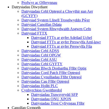
Profwyr ac Offerynnau
Datrysiadau Diwydiant
Datrysiadau Cebl Optegol a Chwythir gan Aer
(GCYFY)
Datrysiad System Llinell Trosglwyddo Pŵer
Datrysiad Canolfan Ddata
Datrysiad System Rhwydwaith Asgwrn Cefn
Datrysiad FTTX
Datrysiad FTTx ar gyfer Adeilad Uchel
Datrysiad FTTx ar gyfer Preswylfa Aml-lawr
Datrysiad FTTx ar gyfer Preswylfa Fila
Datrysiadau Cebl ADSS
Datrysiadau Cebl OPGW
Datrysiadau Cebl ASU
Datrysiadau Cebl GYFTY
Datrysiadau Blwch Dosbarthu Ffibr Optig
Datrysiadau Cord Patch Ffibr Optegol
Datrysiadau Cynulliadau Ffibr Optegol
Datrysiadau Cau Ffibr Optegol
Datrysiadau Hollti PLC
Cynhyrchion Gweithredol
Datrysiadau Trawsyrrydd SFP
Datrysiadau ONU XPON
Datrysiadau Trosi Cyfryngau Ffibr
Canolfan Gymorth