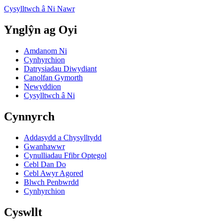
Cysylltwch â Ni Nawr
Ynglŷn ag Oyi
Amdanom Ni
Cynhyrchion
Datrysiadau Diwydiant
Canolfan Gymorth
Newyddion
Cysylltwch â Ni
Cynnyrch
Addasydd a Chysylltydd
Gwanhawwr
Cynulliadau Ffibr Optegol
Cebl Dan Do
Cebl Awyr Agored
Blwch Penbwrdd
Cynhyrchion
Cyswllt