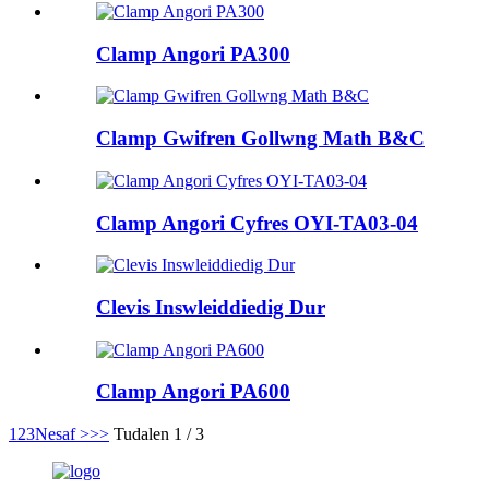
Clamp Angori PA300
Clamp Gwifren Gollwng Math B&C
Clamp Angori Cyfres OYI-TA03-04
Clevis Inswleiddiedig Dur
Clamp Angori PA600
1
2
3
Nesaf >
>>
Tudalen 1 / 3