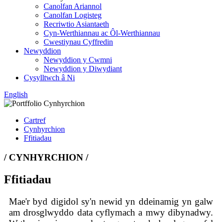
Canolfan Ariannol
Canolfan Logisteg
Recriwtio Asiantaeth
Cyn-Werthiannau ac Ôl-Werthiannau
Cwestiynau Cyffredin
Newyddion
Newyddion y Cwmni
Newyddion y Diwydiant
Cysylltwch â Ni
English
Cartref
Cynhyrchion
Ffitiadau
/ CYNHYRCHION /
Ffitiadau
Mae'r byd digidol sy'n newid yn ddeinamig yn galw
am drosglwyddo data cyflymach a mwy dibynadwy.