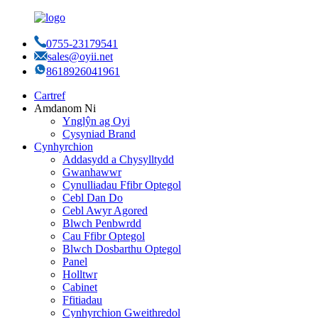
0755-23179541
sales@oyii.net
8618926041961
Cartref
Amdanom Ni
Ynglŷn ag Oyi
Cysyniad Brand
Cynhyrchion
Addasydd a Chysylltydd
Gwanhawwr
Cynulliadau Ffibr Optegol
Cebl Dan Do
Cebl Awyr Agored
Blwch Penbwrdd
Cau Ffibr Optegol
Blwch Dosbarthu Optegol
Panel
Holltwr
Cabinet
Ffitiadau
Cynhyrchion Gweithredol