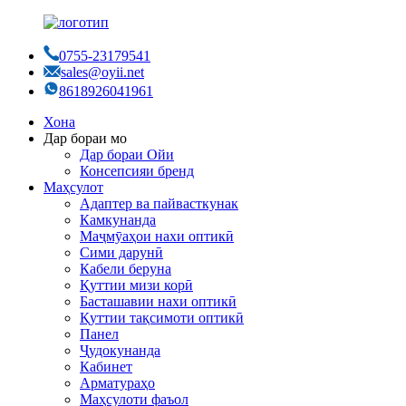
0755-23179541
sales@oyii.net
8618926041961
Хона
Дар бораи мо
Дар бораи Ойи
Консепсияи бренд
Маҳсулот
Адаптер ва пайвасткунак
Камкунанда
Маҷмӯаҳои нахи оптикӣ
Сими дарунӣ
Кабели беруна
Қуттии мизи корӣ
Басташавии нахи оптикӣ
Қуттии тақсимоти оптикӣ
Панел
Ҷудокунанда
Кабинет
Арматураҳо
Маҳсулоти фаъол