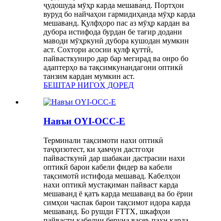
ҷудошуда мӯҳр карда мешаванд. Портҳои
вуруд бо найчаҳои гармидиҳанда мӯҳр карда
мешаванд. Қулфҳоро пас аз мӯҳр кардан ва
дубора истифода бурдан бе тағир додани
маводи мӯҳркунӣ дубора кушодан мумкин
аст. Сохтори асосии қулф қуттӣ,
пайвасткуниро дар бар мегирад ва онро бо
адаптерҳо ва тақсимкунандагони оптикӣ
танзим кардан мумкин аст.
БЕШТАР НИГОҲ ДОРЕД
Навъи OYI-OCC-E
Терминали тақсимоти нахи оптикӣ
таҷҳизотест, ки ҳамчун дастгоҳи
пайвасткунӣ дар шабакаи дастрасии нахи
оптикӣ барои кабели фидер ва кабели
тақсимотӣ истифода мешавад. Кабелҳои
нахи оптикӣ мустақиман пайваст карда
мешаванд ё қатъ карда мешаванд ва бо ёрии
симҳои часпак барои тақсимот идора карда
мешаванд. Бо рушди FTTX, шкафҳои
пайвасти кабелии беруна васеъ паҳн карда