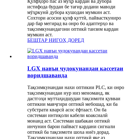
Қулфҳоро пас аз мӯҳр кардан ва дубора
истифода бурдан бе тағир додани маводи
мӯҳркунӣ дубора кушодан мумкин аст.
Сохтори асосии қулф қуттӣ, пайвасткуниро
дар бар мегирад ва онро бо адаптерҳо ва
тақсимкунандагони оптикӣ танзим кардан
мумкин аст.
БЕШТАР НИГОҲ ДОРЕД
LGX навъи ҷудокунандаи кассетаи
воридшаванда
Тақсимкунандаи нахи оптикии PLC, ки онро
тақсимкунандаи нур низ меноманд, як
дастгоҳи муттаҳидшудаи тақсимоти қувваи
оптикии мавҷгири оптикӣ мебошад, ки ба
субстрати кварсӣ асос ёфтааст. Он ба
системаи интиқоли кабели коаксиалӣ
монанд аст. Системаи шабакаи оптикӣ
инчунин барои пайваст кардани сигнали
оптикӣ ба тақсимоти шоха ниёз дорад.
Тақсимкунандаи нахи оптикӣ яке аз