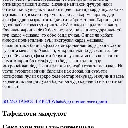
оптикиро ташкил диҳад. Якчанд найчаҳои фуҷури нахи
оптикӣ, ки мувофиқи талаботи ранг ҷойгир карда шудаанд ва
эҳтимолан қисмҳои пуркунандаро дар бар мегиранд, дар
атрофи ядрои марказии тақвияти ғайриметаллӣ барои эҷоди
ядрои кабел тавассути риштаи SZ ташкил карда мешаванд.
Фосилаи ядрои кабелӣ бо маводи хушк ва нигоҳдорандаи об
пур карда мешавад, то обро банд кунад. Сипас як қабати
ғилофи полиэтиленӣ (PE) экструзия карда мешавад.
Сими оптикӣ бо истифода аз микронайчаи бодафкани ҳавоӣ
гузошта мешавад. Аввалан, микронайчаи бодафкани ҳавоӣ
дар найчаи муҳофизатии берунӣ гузошта мешавад ва сипас
сими микроӣ бо истифода аз бодафкани ҳавоӣ дар
микронайчаи бодафкани ҳавоии вурудӣ гузошта мешавад. Ин
усули гузоштан зичии баланди нах дорад, ки суръати
истифодаи лӯлаи барқро хеле беҳтар мекунад. Инчунин васеъ
кардани иқтидори лӯлаи барқӣ ва ҷудо кардани сими оптикӣ
осон аст.
БО МО ТАМОС ГИРЕД
WhatsApp
почтаи электронӣ
Тафсилоти маҳсулот
Саволҳои зиёд такрормешуда