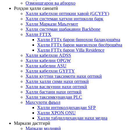
Озмоишгарон ва абзорҳо
Роҳҳои ҳалли саноатӣ
Ҳалли кабелҳои оптикии ҳавоӣ (GCYFY)
Ҳалли системаи хатҳои интиқоли барқ
Ҳалли Маркази Маълумот
Ҳалли системаи шабакавии Backbone
Ҳалли FTTX
Ҳалли FTTx барои биноҳои баландошёна
Ҳалли FTTx барои манзилҳои бисёрошёна
Ҳалли FTTx барои Villa Residence
Ҳалли кабелҳои ADSS
Ҳалли кабелии OPGW
Ҳалли кабелии ASU
Ҳалли кабелҳои GYFTY
Ҳалли қуттии тақсимоти нахи оптикӣ
Ҳалли ҳалли сими нахи оптикӣ
Ҳалли васлкунии нахи оптикӣ
Ҳалли бастани нахи оптикӣ
Ҳалли тақсимкунандаи PLC
Маҳсулоти фаъол
Ҳалли интиқолдиҳандаи SFP
Ҳалли XPON ONU
Ҳалли табдилдиҳандаи нахи медиа
Маркази дастгирӣ
Маркази молиявӣ