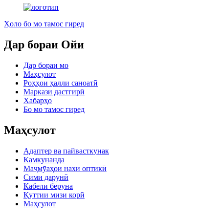
Ҳоло бо мо тамос гиред
Дар бораи Ойи
Дар бораи мо
Маҳсулот
Роҳҳои ҳалли саноатӣ
Маркази дастгирӣ
Хабарҳо
Бо мо тамос гиред
Маҳсулот
Адаптер ва пайвасткунак
Камкунанда
Маҷмӯаҳои нахи оптикӣ
Сими дарунӣ
Кабели беруна
Қуттии мизи корӣ
Маҳсулот