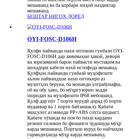
мешаванд ва ба корбари ниҳоӣ наздиктар
мешаванд.
БЕШТАР НИГОҲ ДОРЕД
OYI-FOSC-D106H
Қулфи пайванди нахи оптикии гунбази OYI-
FOSC-D106H дар замимаҳои ҳавоӣ, деворӣ
ва зеризаминӣ барои пайвасти мустақим ва
шохадори кабели нахӣ истифода мешавад.
Қулфҳои пайванди гунбазӣ муҳофизати
аълои пайвандҳои нахи оптикиро аз
муҳитҳои беруна, ба монанди ултрабунафш,
об ва обу ҳаво, бо мӯҳргузории зидди
шоридан ва муҳофизати IP68 мебошанд.
Қулф дар нӯг 7 порти вурудӣ дорад (6 порти
мудаввар ва 1 порти байзашакл). Қабати
маҳсулот аз маводи PP+ABS сохта шудааст.
Қабати пӯшида ва поя бо пахш кардани
резини силикон бо фишанги ҷудошуда мӯҳр
карда мешаванд. Портҳои вуруд бо найчаҳои
гармидиҳанда мӯҳр карда мешаванд.