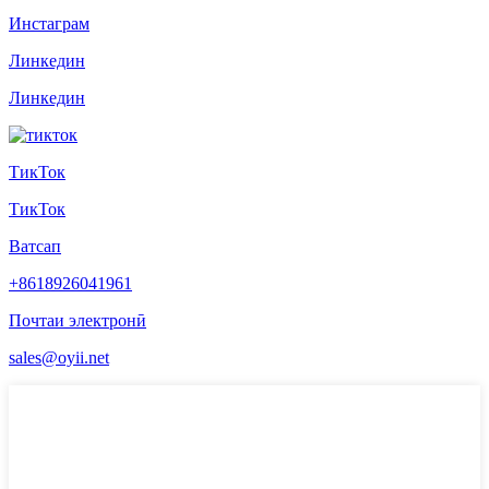
Инстаграм
Линкедин
Линкедин
ТикТок
ТикТок
Ватсап
+8618926041961
Почтаи электронӣ
sales@oyii.net