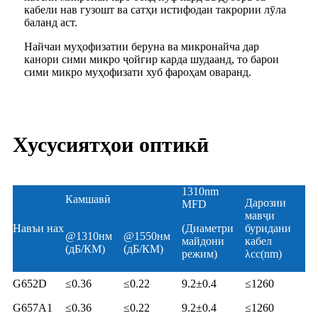
кабели нав гузошт ва сатҳи истифодаи такрории лӯла
баланд аст.
Найчаи муҳофизатии беруна ва микронайча дар
канори сими микро ҷойгир карда шудаанд, то барои
сими микро муҳофизати хуб фароҳам оваранд.
Хусусиятҳои оптикӣ
1310nm
Камшавӣ
Дарозии
MFD
мавҷи
Навъи нах
(Диаметри
буридани
@1310нм
@1550нм
майдони
кабел
(дБ/КМ)
(дБ/КМ)
режим)
λcc(nm)
G652D
≤0.36
≤0.22
9.2±0.4
≤1260
G657A1
≤0.36
≤0.22
9.2±0.4
≤1260