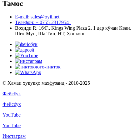
Тамос
E-mail: sales@oyii.net
Телефон: + 0755-23179541
Воҳиди R, 16/F., Kings Wing Plaza 2, 1 дар кӯчаи Кван,
Шек Мун, Ша Тин, НТ, Ҳонконг
© Ҳамаи ҳуқуқҳо маҳфузанд - 2010-2025
Фейсбук
Фейсбук
YouTube
YouTube
Инстаграм