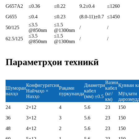
G657A2
≤0.36
≤0.22
9.2±0.4
≤1260
G655
≤0.4
≤0.23
(8.0-11)±0.7
≤1450
≤3.5
≤1.5
50/125
/
/
@850nm
@1300nm
≤3.5
≤1.5
62.5/125
/
/
@850nm
@1300nm
Параметрҳои техникӣ
Вазни
Конфигуратсия
Диаметри
Қувваи к
Шумораи
Рақами
кабел
Найчаҳо ×
кабел
нахҳо
пуркунанда
(кг/
Мӯҳлати
Нахҳо
(мм) ±0.5
км)
дарозмуд
24
2×12
4
5.6
23
150
36
3×12
3
5.6
23
150
48
4×12
2
5.6
23
150
60
5×12
1
5.6
23
150