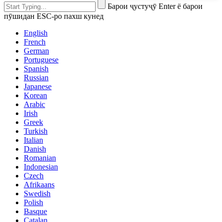
Барои ҷустуҷӯ Enter ё барои
пӯшидан ESC-ро пахш кунед
English
French
German
Portuguese
Spanish
Russian
Japanese
Korean
Arabic
Irish
Greek
Turkish
Italian
Danish
Romanian
Indonesian
Czech
Afrikaans
Swedish
Polish
Basque
Catalan