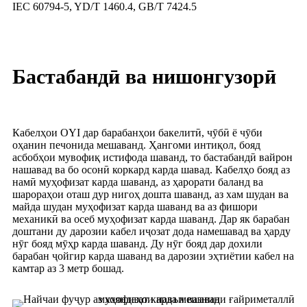
IEC 60794-5, YD/T 1460.4, GB/T 7424.5
Бастабандӣ ва нишонгузорӣ
Кабелҳои OYI дар барабанҳои бакелитӣ, чӯбӣ ё чӯби
оҳанин печонида мешаванд. Ҳангоми интиқол, бояд
асбобҳои мувофиқ истифода шаванд, то бастабандӣ вайрон
нашавад ва бо осонӣ коркард карда шавад. Кабелҳо бояд аз
намӣ муҳофизат карда шаванд, аз ҳарорати баланд ва
шарораҳои оташ дур нигоҳ дошта шаванд, аз хам шудан ва
майда шудан муҳофизат карда шаванд ва аз фишори
механикӣ ва осеб муҳофизат карда шаванд. Дар як барабан
доштани ду дарозии кабел иҷозат дода намешавад ва ҳарду
нӯг бояд мӯҳр карда шаванд. Ду нӯг бояд дар дохили
барабан ҷойгир карда шаванд ва дарозии эҳтиётии кабел на
камтар аз 3 метр бошад.