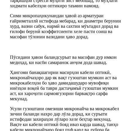
тарқишҳои стресси муҳити зист мебошад, то мӯҳлати
хидмати кабелҳои оптикиро таъмин намояд.
Сими микропаҳнкунандаи ҳавоӣ аз арматураи
ғайриметаллӣ истифода мебарад, ки диаметри берунии
хурд, вазни сабук, нармӣ ва сахтии мӯътадил дорад ва
ғилофи берунӣ коэффитсиенти хеле пасти соиш ва
масофаи тӯлонии вазидани ҳаво дорад.
Пӯсидани ҳавои баландсуръат ва масофаи дур имкон
медиҳад, ки насби самаранок анҷом дода шавад.
Ҳангоми банақшагирии масирҳои кабели оптикӣ,
микронайчаҳоро дар як вақт гузоштан мумкин аст ва
микрокабелҳои бо ҳаво дамидашударо мувофиқи
ниёзҳои воқеӣ ба таври дастаҷамъӣ гузоштан мумкин
аст, ки хароҷоти сармоягузории барвақтро сарфа
мекунад.
Усули гузоштани омезиши микронайча ва микрокабел
зичии баланди нахро дар лӯла дорад, ки суръати
истифодаи захираҳои лӯларо хеле беҳтар мекунад.
Вақте ки кабели оптикӣ бояд иваз карда шавад, танҳо
кабели микронайчаро бояд пуф кард ва дубора ба