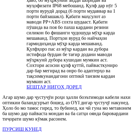
ҳаво, бо мӯҳркунии зидди шоридан ва
муҳофизати IP68 мебошанд. Қулф дар нӯг 5
порти вурудӣ дорад (6 порти мудаввар ва 1
порти байзашакл). Қабати маҳсулот аз
маводи PP+ABS сохта шудааст. Қабати
пӯшида ва поя бо пахш кардани резини
силикон бо фишанги ҷудошуда мӯҳр карда
мешаванд. Портҳои вуруд бо найчаҳои
гармидиҳанда мӯҳр карда мешаванд.
Қулфҳоро пас аз мӯҳр кардан ва дубора
истифода бурдан бе тағир додани маводи
мӯҳркунӣ дубора кушодан мумкин аст.
Сохтори асосии қулф қуттӣ, пайвасткуниро
дар бар мегирад ва онро бо адаптерҳо ва
тақсимкунандагони оптикӣ танзим кардан
мумкин аст.
БЕШТАР НИГОҲ ДОРЕД
Агар шумо дар ҷустуҷӯи роҳи ҳалли боэътимоди кабели нахи
оптикии баландсуръат бошед, аз OYI дигар ҷустуҷӯ накунед.
Ҳоло бо мо тамос гиред, то бубинед, ки чӣ гуна мо метавонем
ба шумо дар пайваста мондан ва ба сатҳи оянда баровардани
тиҷорати шумо кӯмак расонем.
ПУРСИШ КУНЕД