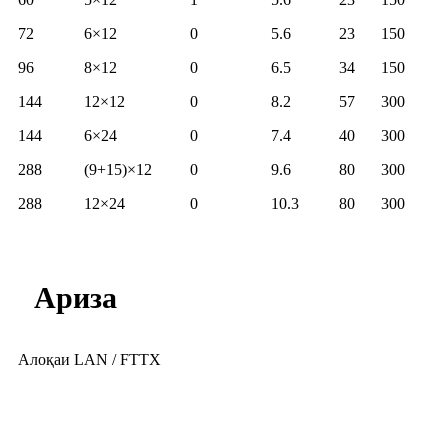
72
6×12
0
5.6
23
150
96
8×12
0
6.5
34
150
144
12×12
0
8.2
57
300
144
6×24
0
7.4
40
300
288
(9+15)×12
0
9.6
80
300
288
12×24
0
10.3
80
300
Ариза
Алоқаи LAN / FTTX