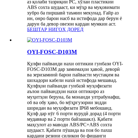
аз қолаби тазриқии PC, хӯлаи пластикии
ABS сохта шудааст, ки мӯҳр ва муқовимати
хубро ба пиршавӣ таъмин мекунад. Ғайр аз
ин, онро барои насб ва истифода дар берун ё
дарун ба девор овезон кардан мумкин аст.
БЕШТАР НИГОҲ ДОРЕД
OYI-FOSC-D103M
Қулфи пайванди нахи оптикии гунбази OYI-
FOSC-D103M дар замимаҳои ҳавоӣ, деворӣ
ва зеризаминӣ барои пайвасти мустақим ва
шохадори кабели нахӣ истифода мешавад.
Қулфҳои пайванди гунбазӣ муҳофизати
аълои пайвандҳои нахи оптикиро аз
муҳитҳои беруна, ба монанди ултрабунафш,
об ва обу ҳаво, бо мӯҳргузории зидди
шоридан ва муҳофизати IP68 мебошанд.
Қулф дар нӯг 6 порти вурудӣ дорад (4 порти
мудаввар ва 2 порти байзашакл). Қабати
маҳсулот аз маводи ABS/PC+ABS сохта
шудааст. Қабати пӯшида ва поя бо пахш
кардани резини силикон бо фишанги