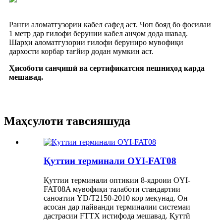
Ранги аломатгузории кабел сафед аст. Чоп бояд бо фосилаи
1 метр дар ғилофи берунии кабел анҷом дода шавад.
Шарҳи аломатгузории ғилофи беруниро мувофиқи
дархости корбар тағйир додан мумкин аст.
Ҳисоботи санҷишӣ ва сертификатсия пешниҳод карда
мешавад.
Маҳсулоти тавсияшуда
Қуттии терминали OYI-FAT08
Қуттии терминали оптикии 8-ядроии OYI-
FAT08A мувофиқи талаботи стандартии
саноатии YD/T2150-2010 кор мекунад. Он
асосан дар пайванди терминалии системаи
дастрасии FTTX истифода мешавад. Қуттӣ