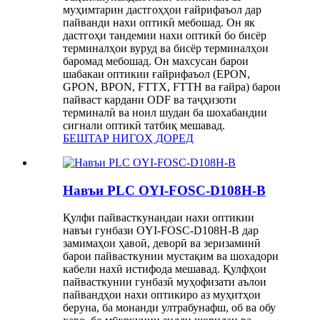
муҳимтарин дастгоҳҳои ғайрифаъол дар
пайванди нахи оптикӣ мебошад. Он як
дастгоҳи тандемии нахи оптикӣ бо бисёр
терминалҳои вуруд ва бисёр терминалҳои
баромад мебошад. Он махсусан барои
шабакаи оптикии ғайрифаъол (EPON,
GPON, BPON, FTTX, FTTH ва ғайра) барои
пайваст кардани ODF ва таҷҳизоти
терминалӣ ва ноил шудан ба шохабандии
сигнали оптикӣ татбиқ мешавад.
БЕШТАР НИГОҲ ДОРЕД
Навъи PLC OYI-FOSC-D108H-B
Қулфи пайвасткунандаи нахи оптикии
навъи гунбази OYI-FOSC-D108H-B дар
замимаҳои ҳавоӣ, деворӣ ва зеризаминӣ
барои пайвасткунии мустақим ва шохадори
кабели нахӣ истифода мешавад. Қулфҳои
пайвасткунии гунбазӣ муҳофизати аълои
пайвандҳои нахи оптикиро аз муҳитҳои
беруна, ба монанди ултрабунафш, об ва обу