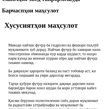
Барчаспҳои маҳсулот
Хусусиятҳои маҳсулот
Маводи найчаи фуҷур ба гидролиз ва фишори паҳлӯӣ
муқовимати хуб дорад. Найчаи фуҷур бо хамираи нахи
тиксотропии обмонанда пур карда шудааст, то нахро
нарм кунад ва монеаи пурраи обро дар найчаи фуҷур
таъмин намояд.
Ба давраҳои ҳарорати баланд ва паст тобовар аст, ки
боиси пиршавӣ ва умри дарозтар мегардад.
Тарҳи қубури фуҷур назорати дақиқи дарозии нахи
барзиёдро барои ноил шудан ба кори устувори кабел
таъмин мекунад.
Қисми берунии полиэтилении сиёҳ дорои муқовимат
ба радиатсияи ултрабунафш ва муқовимат ба