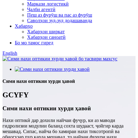
Маркази логистикӣ
Ҷалби агентӣ
Пеш аз фурӯш ва пас аз фурӯш
Саволҳои зуд-зуд додашаванда
Хабарҳо
Хабарҳои ширкат
Хабарҳои саноатӣ
Бо мо тамос гиред
English
Сими нахи оптикии хурди ҳавоӣ
GCYFY
Сими нахи оптикии хурди ҳавоӣ
Нахи оптикӣ дар дохили найчаи фуҷур, ки аз маводи
гидролизии модулии баланд сохта шудааст, ҷойгир карда
мешавад. Сипас, найча бо хамираи нахи тиксотропӣ ва
обногузар пур карда мешавад, то найчаи фуҷури нахи