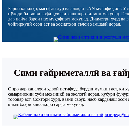
Барои каналҳо, масофаи дур ва алоқаи LAN мувофиқ аст. Уз
пӯлодӣ ба таври кофӣ қувваи кашишро таъмин мекунад. Гел
дар найча барои нах муҳофизат мекунад. Диаметри хурд ва в
ҷойгиркунӣ осон аст ва хосиятҳои аълои хамшавӣ дорад.
Сими ғайриметаллӣ ва ға
Онро дар каналҳои ҳавоӣ истифода бурдан мумкин аст, ки х
самаранокии хуби механикӣ ва экологӣ дорад, қубури фуҷур
тобовар аст. Сохтори хурд, вазни сабук, насб карданаш осон 
қиматбаҳои каналҳоро сарфа мекунад.