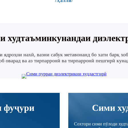
/Ҳалли/
и худтаъминкунандаи диэлект
дроҳои нахӣ, вазни сабук метавонанд бо хати барқ ​​​​хо
об оварад ва аз тирпарронӣ ва тирпарронӣ пешгирӣ куна
и фуҷури
Сими ху
Сохтори сими пӯлоди худта