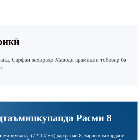
рикӣ
банд.
Сарфаи захираҳо Маводи арамидии тобовар ба
д.
дтаъминкунанда Расми 8
ъминкунанда (7 * 1.0 мм) дар расми 8. Барои кам кардани