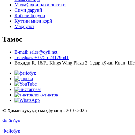
Маҷмӯаҳои нахи оптикӣ
Сими дарунӣ
Кабели беруна
Қуттии мизи корӣ
Маҳсулот
Тамос
E-mail: sales@oyii.net
Телефон: + 0755-23179541
Воҳиди R, 16/F., Kings Wing Plaza 2, 1 дар кӯчаи Кван, 
© Ҳамаи ҳуқуқҳо маҳфузанд - 2010-2025
Фейсбук
Фейсбук