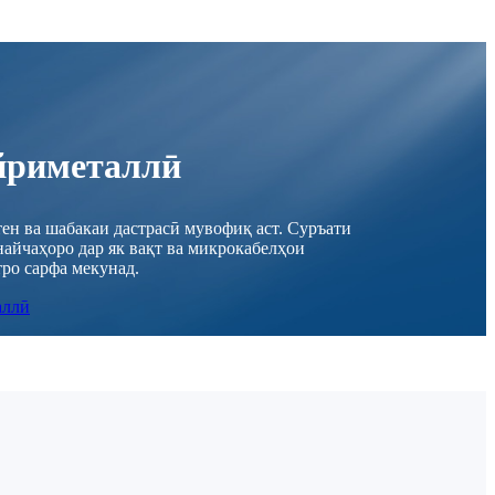
йриметаллӣ
ен ва шабакаи дастрасӣ мувофиқ аст. Суръати
айчаҳоро дар як вақт ва микрокабелҳои
ро сарфа мекунад.