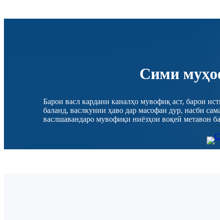
Сими муҳо
Барои васл кардани каналҳо мувофиқ аст, барои ис
баланд, васлкунии ҳаво дар масофаи дур, насби са
васлшавандаро мувофиқи ниёзҳои воқеӣ метавон ба 