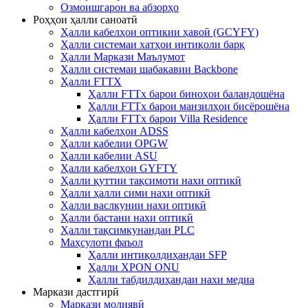
Озмоишгарон ва абзорҳо
Роҳҳои ҳалли саноатӣ
Ҳалли кабелҳои оптикии ҳавоӣ (GCYFY)
Ҳалли системаи хатҳои интиқоли барқ
Ҳалли Маркази Маълумот
Ҳалли системаи шабакавии Backbone
Ҳалли FTTX
Ҳалли FTTx барои биноҳои баландошёна
Ҳалли FTTx барои манзилҳои бисёрошёна
Ҳалли FTTx барои Villa Residence
Ҳалли кабелҳои ADSS
Ҳалли кабелии OPGW
Ҳалли кабелии ASU
Ҳалли кабелҳои GYFTY
Ҳалли қуттии тақсимоти нахи оптикӣ
Ҳалли ҳалли сими нахи оптикӣ
Ҳалли васлкунии нахи оптикӣ
Ҳалли бастани нахи оптикӣ
Ҳалли тақсимкунандаи PLC
Маҳсулоти фаъол
Ҳалли интиқолдиҳандаи SFP
Ҳалли XPON ONU
Ҳалли табдилдиҳандаи нахи медиа
Маркази дастгирӣ
Маркази молиявӣ