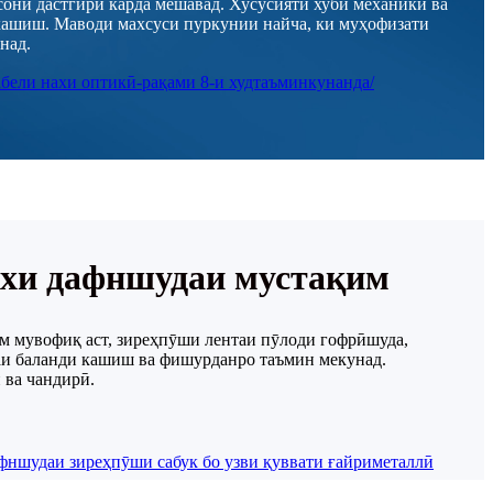
осонӣ дастгирӣ карда мешавад. Хусусияти хуби механикӣ ва
 кашиш. Маводи махсуси пуркунии найча, ки муҳофизати
над.
хи дафншудаи мустақим
им мувофиқ аст, зиреҳпӯши лентаи пӯлоди гофрӣшуда,
аи баланди кашиш ва фишурданро таъмин мекунад.
ва чандирӣ.