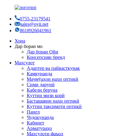
0755-23179541
sales@oyii.net
8618926041961
Хона
Дар бораи мо
Дар бораи Ойи
Консепсияи бренд
Маҳсулот
Адаптер ва пайвасткунак
Камкунанда
Маҷмӯаҳои нахи оптикӣ
Сими дарунӣ
Кабели беруна
Қуттии мизи корӣ
Басташавии нахи оптикӣ
Қуттии тақсимоти оптикӣ
Панел
Ҷудокунанда
Кабинет
Арматураҳо
Маҳсулоти фаъол