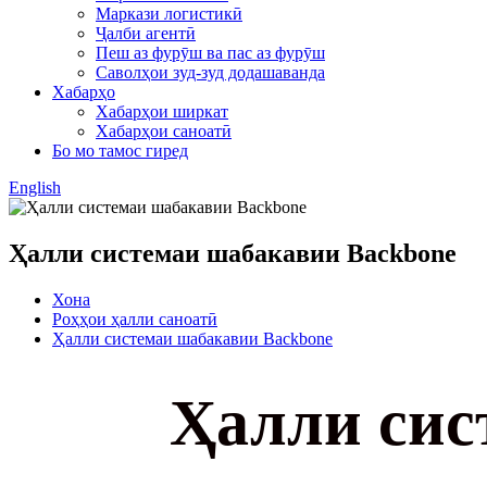
Маркази логистикӣ
Ҷалби агентӣ
Пеш аз фурӯш ва пас аз фурӯш
Саволҳои зуд-зуд додашаванда
Хабарҳо
Хабарҳои ширкат
Хабарҳои саноатӣ
Бо мо тамос гиред
English
Ҳалли системаи шабакавии Backbone
Хона
Роҳҳои ҳалли саноатӣ
Ҳалли системаи шабакавии Backbone
Ҳалли сис