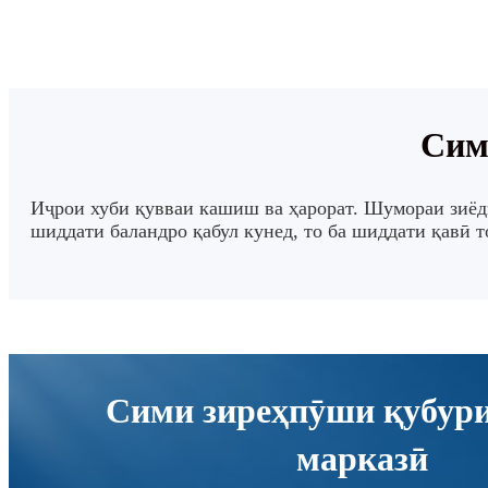
Сим
Иҷрои хуби қувваи кашиш ва ҳарорат. Шумораи зиёди я
шиддати баландро қабул кунед, то ба шиддати қавӣ т
Сими зиреҳпӯши қубур
марказӣ