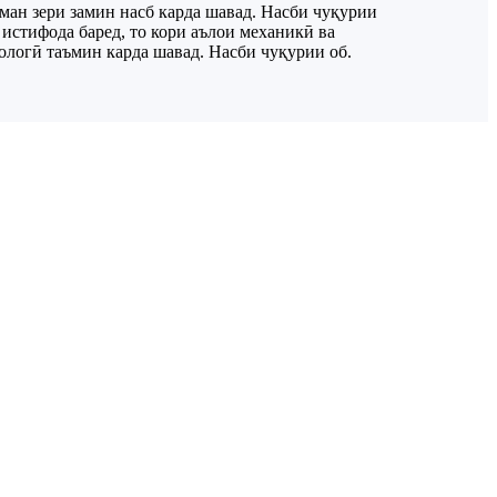
иман зери замин насб карда шавад. Насби чуқурии
 истифода баред, то кори аълои механикӣ ва
ологӣ таъмин карда шавад. Насби чуқурии об.