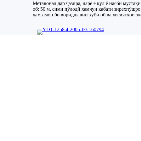
Метавонад дар ҷазира, дарё ё кӯл ё насби мустақ
об: 50 м, сими пӯлодӣ ҳамчун қабати зиреҳпӯшро
ҳамзамон бо воридшавии хуби об ва хосиятҳои эк