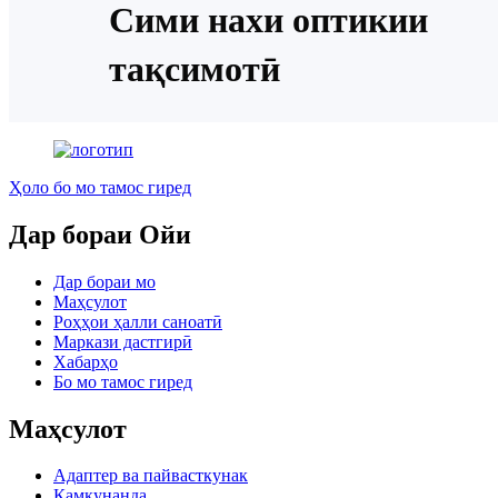
Сими нахи оптикии
тақсимотӣ
Ҳоло бо мо тамос гиред
Дар бораи Ойи
Дар бораи мо
Маҳсулот
Роҳҳои ҳалли саноатӣ
Маркази дастгирӣ
Хабарҳо
Бо мо тамос гиред
Маҳсулот
Адаптер ва пайвасткунак
Камкунанда