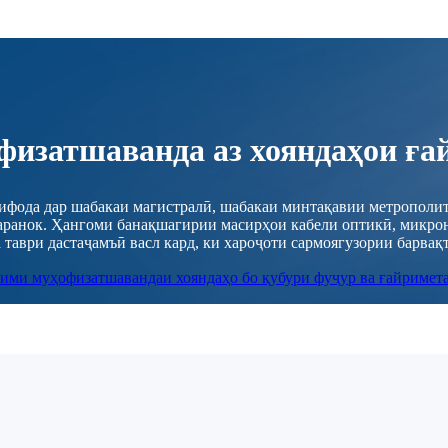
физатшаванда аз хояндаҳои ға
тифода дар шабакаи магистралӣ, шабакаи минтақавии метрополит
маранок. Ҳангоми банақшагирии масирҳои кабели оптикӣ, микрон
таври дастаҷамъӣ васл кард, ки хароҷоти сармоягузории барвақт