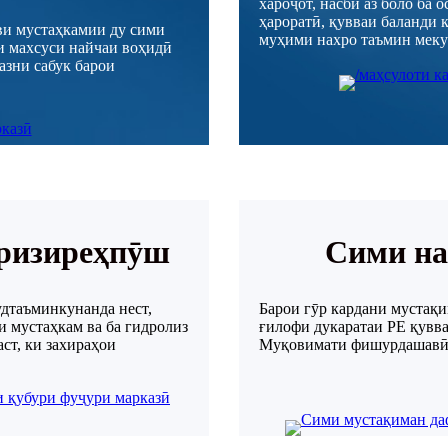
хароҷот, насби аз боло ба 
ҳароратӣ, қувваи баланди
ви мустаҳкамии ду сими
муҳими нахро таъмин меку
и махсуси найчаи воҳидӣ
азни сабук барои
йризиреҳпӯш
Сими на
удтаъминкунанда нест,
Барои гӯр кардани мустақ
и мустаҳкам ва ба гидролиз
ғилофи дукаратаи PE қувв
аст, ки захираҳои
Муқовимати фишурдашавӣ 