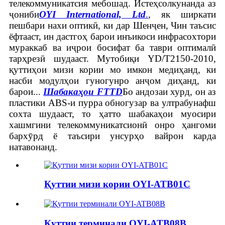
телекоммуникатсия мебошад. Истеҳсолкунанда аз
ҷониби
OYI International, Ltd
.
, як ширкати
пешбари нахи оптикӣ, ки дар Шенҷен, Чин таъсис
ёфтааст, ин дастгоҳ барои инъикоси инфрасохтори
мураккаб ва иҷрои босифат ба таври оптималӣ
тарҳрезӣ шудааст. Мутобиқи YD/T2150-2010,
қуттиҳои мизи кории мо имкон медиҳанд, ки
насби модулҳои гуногунро анҷом диҳанд, ки
барои...
Шабакаҳои FTTD
Бо андозаи хурд, он аз
пластики ABS-и пурра обногузар ва ултрабунафш
сохта шудааст, то ҳатто шабакаҳои муосири
хашмгини телекоммуникатсионӣ онро ҳангоми
бархӯрд ё таъсири унсурҳо вайрон карда
натавонанд.
Қуттии мизи кории OYI-ATB01C
Қуттии терминали OYI-ATB08B