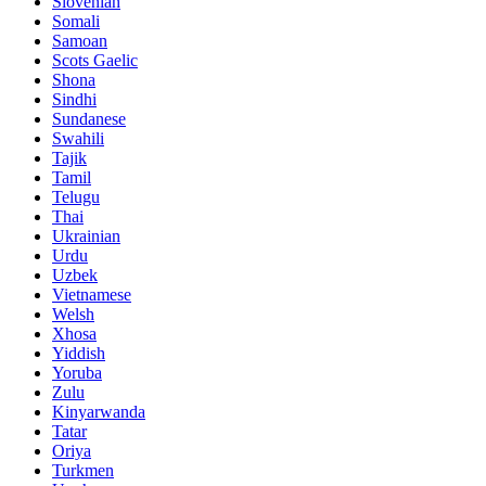
Slovenian
Somali
Samoan
Scots Gaelic
Shona
Sindhi
Sundanese
Swahili
Tajik
Tamil
Telugu
Thai
Ukrainian
Urdu
Uzbek
Vietnamese
Welsh
Xhosa
Yiddish
Yoruba
Zulu
Kinyarwanda
Tatar
Oriya
Turkmen