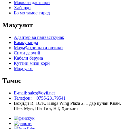
Маркази дастгирӣ
Хабарҳо
Бо мо тамос гиред
Маҳсулот
Адаптер ва пайвасткунак
Камкунанда
Маҷмӯаҳои нахи оптикӣ
Сими дарунӣ
Кабели беруна
Қуттии мизи корӣ
Маҳсулот
Тамос
E-mail: sales@oyii.net
Телефон: + 0755-23179541
Воҳиди R, 16/F., Kings Wing Plaza 2, 1 дар кӯчаи Кван,
Шек Мун, Ша Тин, НТ, Ҳонконг