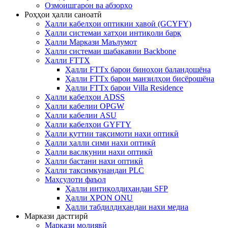
Озмоишгарон ва абзорҳо
Роҳҳои ҳалли саноатӣ
Ҳалли кабелҳои оптикии ҳавоӣ (GCYFY)
Ҳалли системаи хатҳои интиқоли барқ
Ҳалли Маркази Маълумот
Ҳалли системаи шабакавии Backbone
Ҳалли FTTX
Ҳалли FTTx барои биноҳои баландошёна
Ҳалли FTTx барои манзилҳои бисёрошёна
Ҳалли FTTx барои Villa Residence
Ҳалли кабелҳои ADSS
Ҳалли кабелии OPGW
Ҳалли кабелии ASU
Ҳалли кабелҳои GYFTY
Ҳалли қуттии тақсимоти нахи оптикӣ
Ҳалли ҳалли сими нахи оптикӣ
Ҳалли васлкунии нахи оптикӣ
Ҳалли бастани нахи оптикӣ
Ҳалли тақсимкунандаи PLC
Маҳсулоти фаъол
Ҳалли интиқолдиҳандаи SFP
Ҳалли XPON ONU
Ҳалли табдилдиҳандаи нахи медиа
Маркази дастгирӣ
Маркази молиявӣ