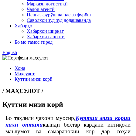
Маркази логистикӣ
Ҷалби агентӣ
Пеш аз фурӯш ва пас аз фурӯш
Саволҳои зуд-зуд додашаванда
Хабарҳо
Хабарҳои ширкат
Хабарҳои саноатӣ
Бо мо тамос гиред
English
Хона
Маҳсулот
Қуттии мизи корӣ
/ МАҲСУЛОТ /
Қуттии мизи корӣ
Бо таҳлили ҷаҳони муосир,
Қуттии мизи кории
нахи оптикӣ
калиди беҳтар кардани интиқоли
маълумот ва самаранокии кор дар соҳаи