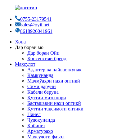
0755-23179541
sales@oyii.net
8618926041961
Хона
Дар бораи мо
Дар бораи Ойи
Консепсияи бренд
Маҳсулот
Адаптер ва пайвасткунак
Камкунанда
Маҷмӯаҳои нахи оптикӣ
Сими дарунӣ
Кабели беруна
Қуттии мизи корӣ
Басташавии нахи оптикӣ
Қуттии тақсимоти оптикӣ
Панел
Ҷудокунанда
Кабинет
Арматураҳо
Маҳсулоти фаъол