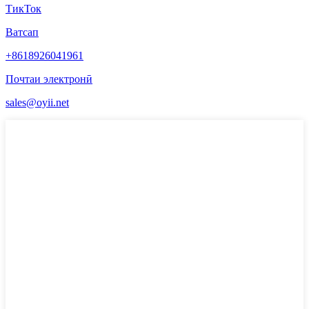
ТикТок
Ватсап
+8618926041961
Почтаи электронӣ
sales@oyii.net