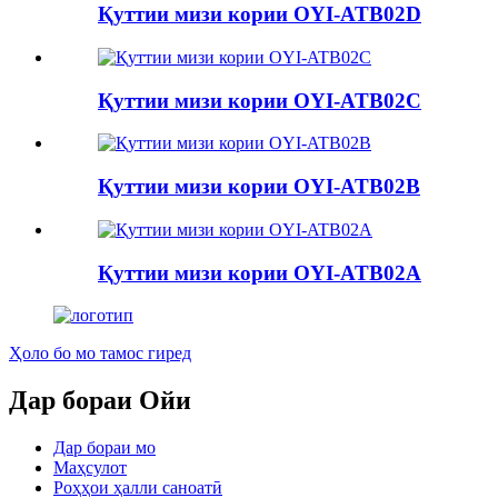
Қуттии мизи кории OYI-ATB02D
Қуттии мизи кории OYI-ATB02C
Қуттии мизи кории OYI-ATB02B
Қуттии мизи кории OYI-ATB02A
Ҳоло бо мо тамос гиред
Дар бораи Ойи
Дар бораи мо
Маҳсулот
Роҳҳои ҳалли саноатӣ