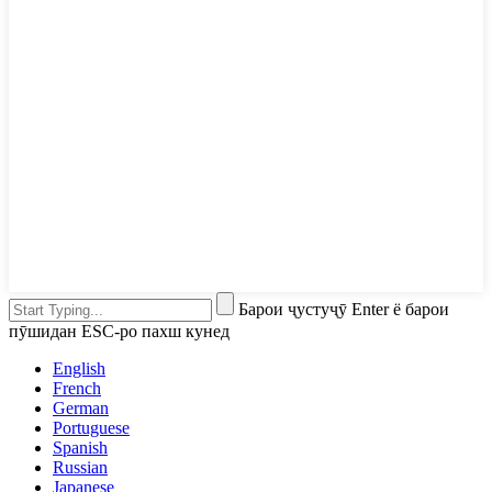
Барои ҷустуҷӯ Enter ё барои
пӯшидан ESC-ро пахш кунед
English
French
German
Portuguese
Spanish
Russian
Japanese