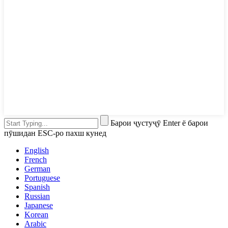
Барои ҷустуҷӯ Enter ё барои
пӯшидан ESC-ро пахш кунед
English
French
German
Portuguese
Spanish
Russian
Japanese
Korean
Arabic