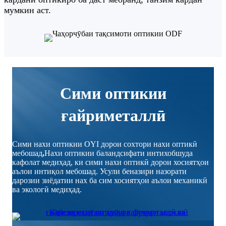
мумкин аст.
Сими оптикии
ғайриметаллӣ
Сими нахи оптикии OYI дорои сохтори нахи оптикӣ
мебошад
,
Нахи оптикии баландсифати интихобшуда
кафолат медиҳад, ки сими нахи оптикӣ дорои хосиятҳои
аълои интиқол мебошад. Усули беназири назорати
дарозии зиёдатии нах ба сим хосиятҳои аълои механикӣ
ва экологӣ медиҳад.