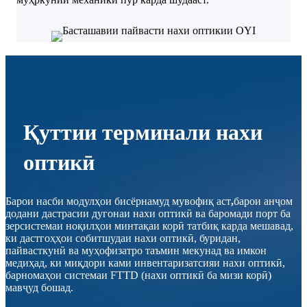
Қуттии терминали нахи
оптикӣ
Барои насби модулҳои бисёрнамуд мувофиқ аст
,
барои анҷом
додани дастрасии дугонаи нахи оптикӣ ва баромади порт ба
зерсистемаи ноқилҳои минтақаи корӣ татбиқ карда мешавад,
ки дастгоҳҳои собитшудаи нахи оптикӣ, буридан,
пайвасткунӣ ва муҳофизатро таъмин мекунад ва имкон
медиҳад, ки миқдори ками инвентаризатсияи нахи оптикӣ,
барномаҳои системаи FTTD (нахи оптикӣ ба мизи корӣ)
мавҷуд бошад.