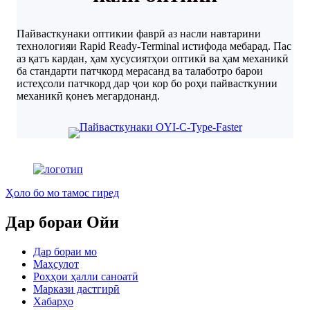
Пайвасткунаки оптикии фаврӣ аз насли навтарини
технологияи Rapid Ready-Terminal истифода мебарад. Пас
аз қатъ кардан, ҳам хусусиятҳои оптикӣ ва ҳам механикӣ
ба стандарти патчкорд мерасанд ва талаботро барои
истеҳсоли патчкорд дар ҷои кор бо роҳи пайвасткунии
механикӣ қонеъ мегардонанд.
Ҳоло бо мо тамос гиред
Дар бораи Ойи
Дар бораи мо
Маҳсулот
Роҳҳои ҳалли саноатӣ
Маркази дастгирӣ
Хабарҳо