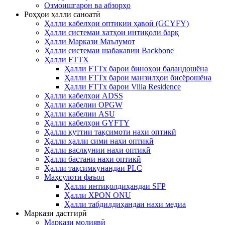
Озмоишгарон ва абзорҳо
Роҳҳои ҳалли саноатӣ
Ҳалли кабелҳои оптикии ҳавоӣ (GCYFY)
Ҳалли системаи хатҳои интиқоли барқ
Ҳалли Маркази Маълумот
Ҳалли системаи шабакавии Backbone
Ҳалли FTTX
Ҳалли FTTx барои биноҳои баландошёна
Ҳалли FTTx барои манзилҳои бисёрошёна
Ҳалли FTTx барои Villa Residence
Ҳалли кабелҳои ADSS
Ҳалли кабелии OPGW
Ҳалли кабелии ASU
Ҳалли кабелҳои GYFTY
Ҳалли қуттии тақсимоти нахи оптикӣ
Ҳалли ҳалли сими нахи оптикӣ
Ҳалли васлкунии нахи оптикӣ
Ҳалли бастани нахи оптикӣ
Ҳалли тақсимкунандаи PLC
Маҳсулоти фаъол
Ҳалли интиқолдиҳандаи SFP
Ҳалли XPON ONU
Ҳалли табдилдиҳандаи нахи медиа
Маркази дастгирӣ
Маркази молиявӣ