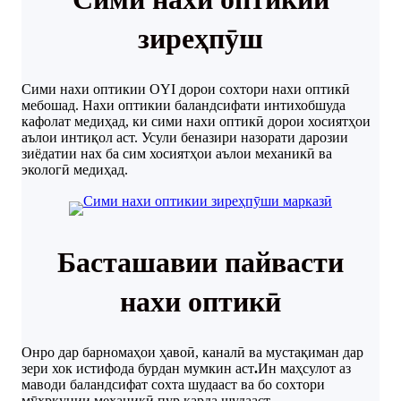
зиреҳпӯш
Сими нахи оптикии OYI дорои сохтори нахи оптикӣ
мебошад. Нахи оптикии баландсифати интихобшуда
кафолат медиҳад, ки сими нахи оптикӣ дорои хосиятҳои
аълои интиқол аст. Усули беназири назорати дарозии
зиёдатии нах ба сим хосиятҳои аълои механикӣ ва
экологӣ медиҳад.
Басташавии пайвасти
нахи оптикӣ
Онро дар барномаҳои ҳавоӣ, каналӣ ва мустақиман дар
зери хок истифода бурдан мумкин аст
.
Ин маҳсулот аз
маводи баландсифат сохта шудааст ва бо сохтори
мӯҳркунии механикӣ пур карда шудааст.