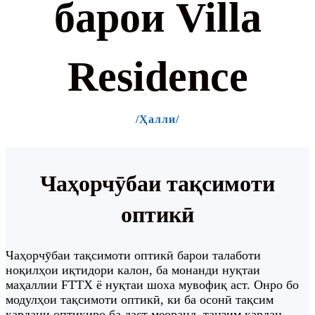
барои Villa
Residence
/Ҳалли/
Чаҳорчӯбаи тақсимоти
оптикӣ
Чаҳорчӯбаи тақсимоти оптикӣ барои талаботи
ноқилҳои иқтидори калон, ба монанди нуқтаи
маҳаллии FTTX ё нуқтаи шоха мувофиқ аст. Онро бо
модулҳои тақсимоти оптикӣ, ки ба осонӣ тақсим
кардани оптикиро ба даст меоранд, танзим кардан