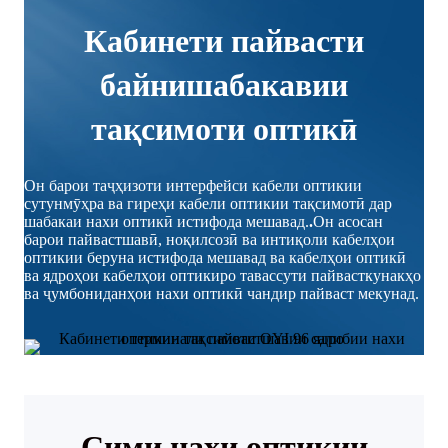
Кабинети пайвасти
байнишабакавии
тақсимоти оптикӣ
Он барои таҷҳизоти интерфейси кабели оптикии
сутунмӯҳра ва гиреҳи кабели оптикии тақсимотӣ дар
шабакаи нахи оптикӣ истифода мешавад.
.
Он асосан
барои пайвастшавӣ, ноқилсозӣ ва интиқоли кабелҳои
оптикии беруна истифода мешавад ва кабелҳои оптикӣ
ва ядроҳои кабелҳои оптикиро тавассути пайвасткунакҳо
ва ҷумбониданҳои нахи оптикӣ чандир пайваст мекунад.
Сими нахи оптикии