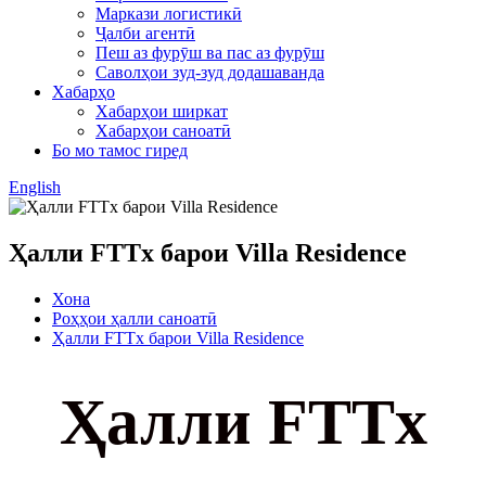
Маркази логистикӣ
Ҷалби агентӣ
Пеш аз фурӯш ва пас аз фурӯш
Саволҳои зуд-зуд додашаванда
Хабарҳо
Хабарҳои ширкат
Хабарҳои саноатӣ
Бо мо тамос гиред
English
Ҳалли FTTx барои Villa Residence
Хона
Роҳҳои ҳалли саноатӣ
Ҳалли FTTx барои Villa Residence
Ҳалли FTTx