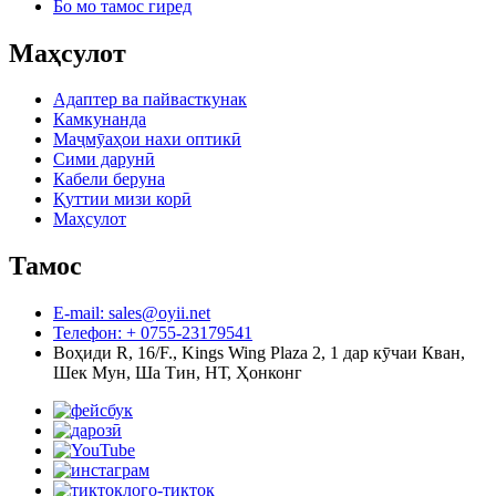
Бо мо тамос гиред
Маҳсулот
Адаптер ва пайвасткунак
Камкунанда
Маҷмӯаҳои нахи оптикӣ
Сими дарунӣ
Кабели беруна
Қуттии мизи корӣ
Маҳсулот
Тамос
E-mail: sales@oyii.net
Телефон: + 0755-23179541
Воҳиди R, 16/F., Kings Wing Plaza 2, 1 дар кӯчаи Кван,
Шек Мун, Ша Тин, НТ, Ҳонконг