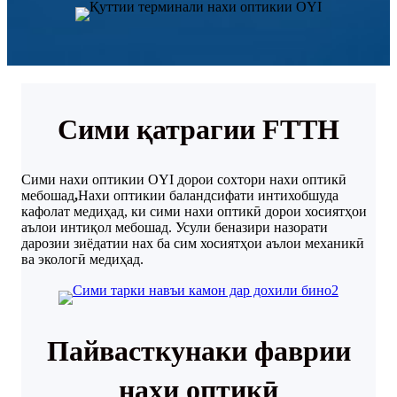
Сими қатрагии FTTH
Сими нахи оптикии OYI дорои сохтори нахи оптикӣ
мебошад
,
Нахи оптикии баландсифати интихобшуда
кафолат медиҳад, ки сими нахи оптикӣ дорои хосиятҳои
аълои интиқол мебошад. Усули беназири назорати
дарозии зиёдатии нах ба сим хосиятҳои аълои механикӣ
ва экологӣ медиҳад.
Пайвасткунаки фаврии
нахи оптикӣ