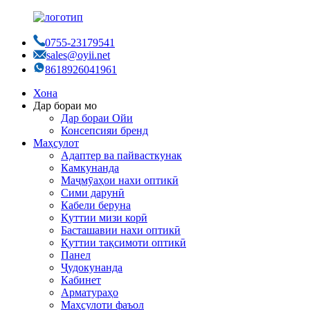
0755-23179541
sales@oyii.net
8618926041961
Хона
Дар бораи мо
Дар бораи Ойи
Консепсияи бренд
Маҳсулот
Адаптер ва пайвасткунак
Камкунанда
Маҷмӯаҳои нахи оптикӣ
Сими дарунӣ
Кабели беруна
Қуттии мизи корӣ
Басташавии нахи оптикӣ
Қуттии тақсимоти оптикӣ
Панел
Ҷудокунанда
Кабинет
Арматураҳо
Маҳсулоти фаъол