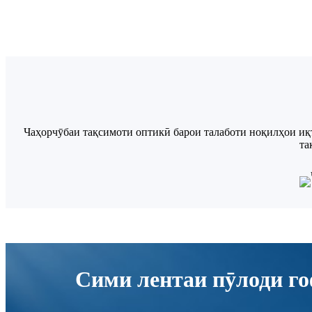
Чаҳорчӯбаи тақсимоти оптикӣ барои талаботи ноқилҳои иқ
та
Сими лентаи пӯлоди г