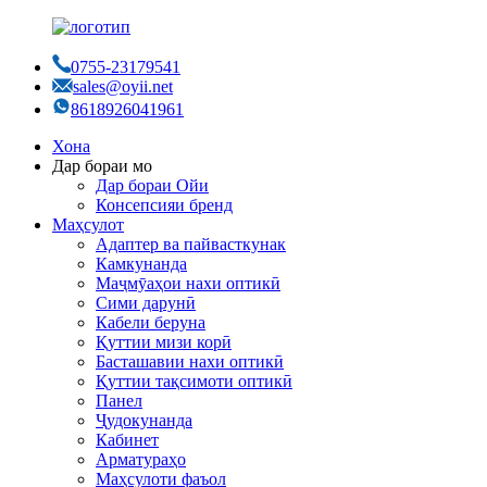
0755-23179541
sales@oyii.net
8618926041961
Хона
Дар бораи мо
Дар бораи Ойи
Консепсияи бренд
Маҳсулот
Адаптер ва пайвасткунак
Камкунанда
Маҷмӯаҳои нахи оптикӣ
Сими дарунӣ
Кабели беруна
Қуттии мизи корӣ
Басташавии нахи оптикӣ
Қуттии тақсимоти оптикӣ
Панел
Ҷудокунанда
Кабинет
Арматураҳо
Маҳсулоти фаъол