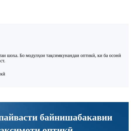
аи шоха. Бо модулҳои тақсимкунандаи оптикӣ, ки ба осонӣ
ст.
пайвасти байнишабакавии
ақсимоти оптикӣ