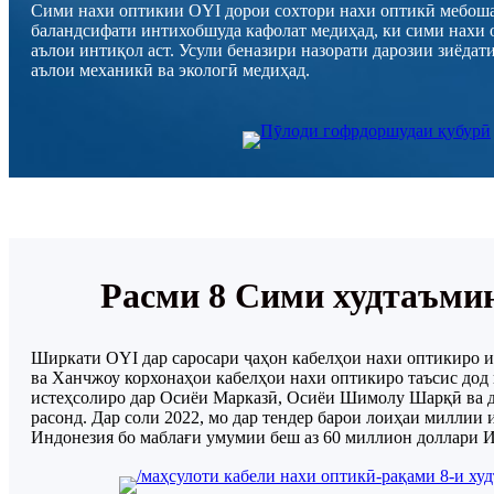
Сими нахи оптикии OYI дорои сохтори нахи оптикӣ мебош
баландсифати интихобшуда кафолат медиҳад, ки сими нахи 
аълои интиқол аст. Усули беназири назорати дарозии зиёдат
аълои механикӣ ва экологӣ медиҳад.
Расми 8 Сими худтаъми
Ширкати OYI дар саросари ҷаҳон кабелҳои нахи оптикиро и
ва Ханчжоу корхонаҳои кабелҳои нахи оптикиро таъсис дод
истеҳсолиро дар Осиёи Марказӣ, Осиёи Шимолу Шарқӣ ва д
расонд. Дар соли 2022, мо дар тендер барои лоиҳаи миллии
Индонезия бо маблағи умумии беш аз 60 миллион доллари 