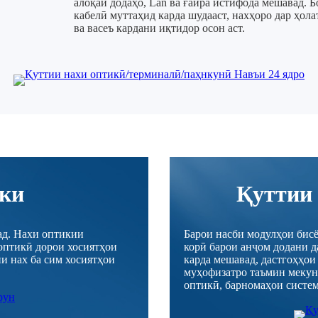
алоқаи додаҳо, Lan ва ғайра истифода мешавад. 
кабелӣ муттаҳид карда шудааст, нахҳоро дар ҳол
ва васеъ кардани иқтидор осон аст.
ки
Қуттии
ад. Нахи оптикии
Барои насби модулҳои бисё
оптикӣ дорои хосиятҳои
корӣ барои анҷом додани д
ии нах ба сим хосиятҳои
карда мешавад, дастгоҳҳои
муҳофизатро таъмин мекун
оптикӣ, барномаҳои систем