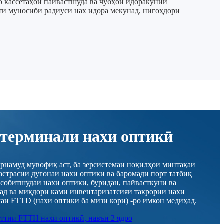
Бо кассетаҳои пайвастшуда ва чӯбҳои идоракунии
ати муносиби радиуси нах идора мекунад, нигоҳдорӣ
 терминали нахи оптикӣ
рнамуд мувофиқ аст, ба зерсистемаи ноқилҳои минтақаи
астрасии дугонаи нахи оптикӣ ва баромади порт татбиқ
 собитшудаи нахи оптикӣ, буридан, пайвасткунӣ ва
ад ва миқдори ками инвентаризатсияи такрории нахи
аи FTTD (нахи оптикӣ ба мизи корӣ) -ро имкон медиҳад.