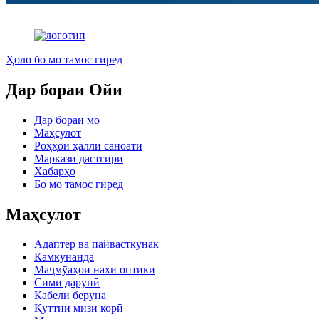
Ҳоло бо мо тамос гиред
Дар бораи Ойи
Дар бораи мо
Маҳсулот
Роҳҳои ҳалли саноатӣ
Маркази дастгирӣ
Хабарҳо
Бо мо тамос гиред
Маҳсулот
Адаптер ва пайвасткунак
Камкунанда
Маҷмӯаҳои нахи оптикӣ
Сими дарунӣ
Кабели беруна
Қуттии мизи корӣ