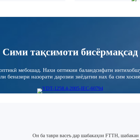
Сими тақсимоти бисёрмақсад
оптикӣ мебошад. Нахи оптикии баландсифати интихобшу
ли беназири назорати дарозии зиёдатии нах ба сим хосия
Он ба таври васеъ дар шабакаҳои FTTH, шабака