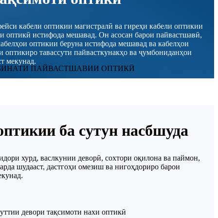
фейси кабели оптикии магистралӣ ва гиреҳи кабели оптикии
и оптикӣ истифода мешавад. Он асосан барои пайвастшавӣ,
кабелҳои оптикии беруна истифода мешавад ва кабелҳои
ои оптикиро тавассути пайвасткунакҳо ва ҷумбониданҳои
т мекунад.
оптикии ба сутун насбшуда
идори хурд, васлкунии деворӣ, сохтори оқилона ва паймон,
рда шудааст, дастгоҳи омезиш ва нигоҳдориро барои
екунад.