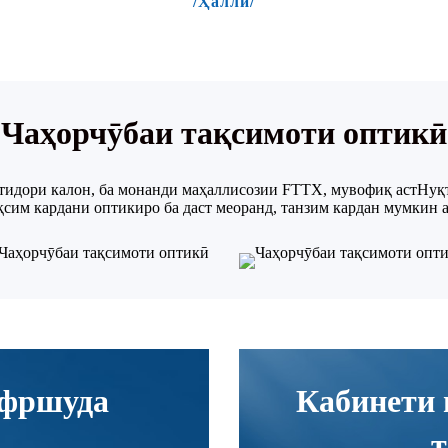
/Ҳалли/
Чаҳорчӯбаи тақсимоти оптикӣ
тидори калон, ба монанди маҳаллисозии FTTX, мувофиқ аст
Нуқт
қсим кардани оптикиро ба даст меоранд, танзим кардан мумкин а
офршуда
Кабинети 
т