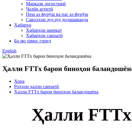
Маркази логистикӣ
Ҷалби агентӣ
Пеш аз фурӯш ва пас аз фурӯш
Саволҳои зуд-зуд додашаванда
Хабарҳо
Хабарҳои ширкат
Хабарҳои саноатӣ
Бо мо тамос гиред
English
Ҳалли FTTx барои биноҳои баландошён
Хона
Роҳҳои ҳалли саноатӣ
Ҳалли FTTx барои биноҳои баландошёна
Ҳалли FTTx