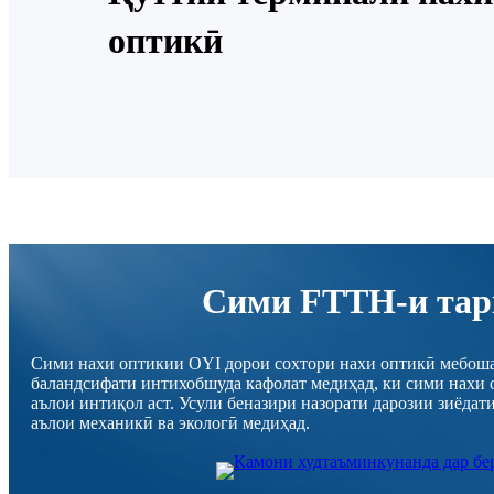
оптикӣ
Сими FTTH-и тар
Сими нахи оптикии OYI дорои сохтори нахи оптикӣ мебош
баландсифати интихобшуда кафолат медиҳад, ки сими нахи 
аълои интиқол аст. Усули беназири назорати дарозии зиёдат
аълои механикӣ ва экологӣ медиҳад.