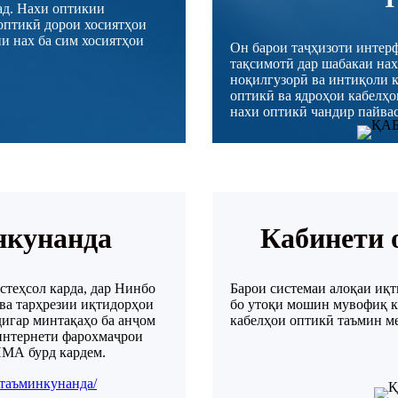
ад. Нахи оптикии
оптикӣ дорои хосиятҳои
ии нах ба сим хосиятҳои
Он барои таҷҳизоти интер
тақсимотӣ дар шабакаи нах
ноқилгузорӣ ва интиқоли 
оптикӣ ва ядроҳои кабелҳ
нахи оптикӣ чандир пайвас
нкунанда
Кабинети 
стеҳсол карда, дар Нинбо
Барои системаи алоқаи иқт
 ва тарҳрезии иқтидорҳои
бо утоқи мошин мувофиқ ка
игар минтақаҳо ба анҷом
кабелҳои оптикӣ таъмин м
 интернети фарохмаҷрои
ИМА бурд кардем.