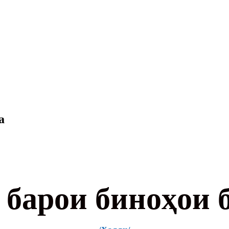
а
 барои биноҳои 