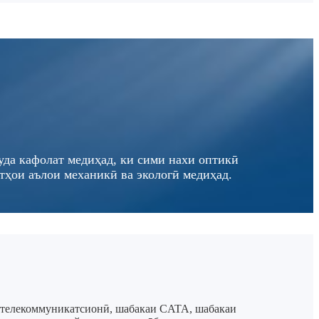
да кафолат медиҳад, ки сими нахи оптикӣ
тҳои аълои механикӣ ва экологӣ медиҳад.
и телекоммуникатсионӣ, шабакаи CATA, шабакаи