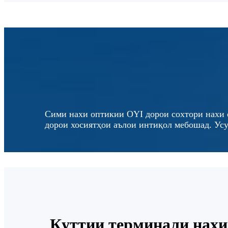
Сими нахи оптикии OYI дорои сохтори нахи 
дорои хосиятҳои аълои интиқол мебошад. Усу
Қуттии терминали нахи