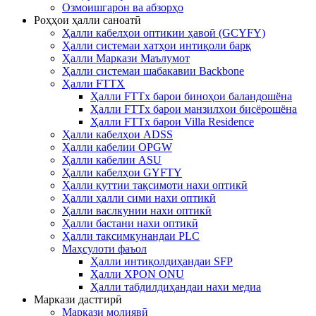
Озмоишгарон ва абзорҳо
Роҳҳои ҳалли саноатӣ
Ҳалли кабелҳои оптикии ҳавоӣ (GCYFY)
Ҳалли системаи хатҳои интиқоли барқ
Ҳалли Маркази Маълумот
Ҳалли системаи шабакавии Backbone
Ҳалли FTTX
Ҳалли FTTx барои биноҳои баландошёна
Ҳалли FTTx барои манзилҳои бисёрошёна
Ҳалли FTTx барои Villa Residence
Ҳалли кабелҳои ADSS
Ҳалли кабелии OPGW
Ҳалли кабелии ASU
Ҳалли кабелҳои GYFTY
Ҳалли қуттии тақсимоти нахи оптикӣ
Ҳалли ҳалли сими нахи оптикӣ
Ҳалли васлкунии нахи оптикӣ
Ҳалли бастани нахи оптикӣ
Ҳалли тақсимкунандаи PLC
Маҳсулоти фаъол
Ҳалли интиқолдиҳандаи SFP
Ҳалли XPON ONU
Ҳалли табдилдиҳандаи нахи медиа
Маркази дастгирӣ
Маркази молиявӣ