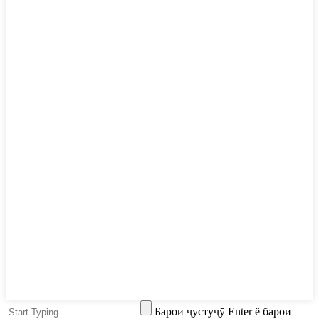
Барои ҷустуҷӯ Enter ё барои