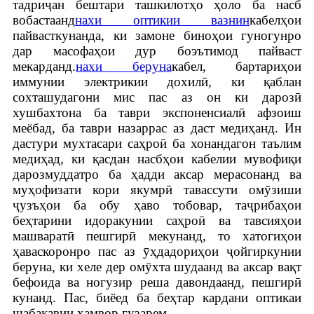
тадриҷан бештари ташкилотҳо ҳоло ба насб
вобастаанд
нахи оптикии вазнин
кабелҳои
пайвасткунанда, ки замоне биноҳои гуногунро
дар масофаҳои дур боэътимод пайваст
мекарданд.
нахи беруна
кабел, бартариҳои
иммунии электрикии дохилӣ, ки қаблан
сохташудагони мис пас аз он ки дарозӣ
хушбахтона ба таври экспоненсиалӣ афзоиш
меёбад, ба таври назаррас аз даст медиҳанд. Ин
дастури мухтасари саҳроӣ ба хонандагон таълим
медиҳад, ки қасдан насбҳои кабелии мувофиқи
дарозмуддатро ба ҳадди аксар мерасонанд ва
муҳофизати кори якумрӣ тавассути омӯзиши
ҷузъҳои ба обу ҳаво тобовар, таҷрибаҳои
беҳтарини идоракунии саҳроӣ ва тавсияҳои
машваратӣ пешгирӣ мекунанд, то хатогиҳои
ҳаваскоронро пас аз ӯҳдадориҳои ҷойгиркунии
беруна, ки хеле дер омӯхта шудаанд ва аксар вақт
бефоида ва ногузир реша давондаанд, пешгирӣ
кунанд. Пас, биёед ба беҳтар кардани оптикаи
шабакавии ҳамвор гузарем.