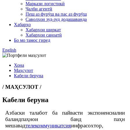
Маркази логистикӣ
Ҷалби агентӣ
Пеш аз фурӯш ва пас аз фурӯш
Саволҳои зуд-зуд додашаванда
Хабарҳо
Хабарҳои ширкат
Хабарҳои саноатӣ
Бо мо тамос гиред
English
Хона
Маҳсулот
Кабели беруна
/ МАҲСУЛОТ /
Кабели беруна
Азбаски талабот ба пайвасти экспоненсиалии
баландпаҳнои банд паҳн
мешавад
телекоммуникатсия
инфрасохтор,