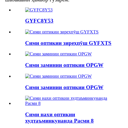
GYFC8Y53
Сими оптикии зиреҳпӯш GYFXTS
Сими заминии оптикии OPGW
Сими заминии оптикии OPGW
Сими нахи оптикии
худтаъминкунанда Расми 8