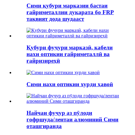
Сими қубури марказии бастаи
ғайриметаллии дукарата бо FRP
тақвият дода шудааст
Қубури фуҷури марказӣ, кабели
нахи оптикии ғайриметаллӣ ва
ғайризиреҳӣ
Сими нахи оптикии хурди ҳавоӣ
Найчаи фуҷур аз пӯлоди
гофршуда/лентаи алюминий Сими
оташгиранда