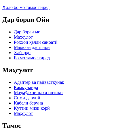
Ҳоло бо мо тамос гиред
Дар бораи Ойи
Дар бораи мо
Маҳсулот
Роҳҳои ҳалли саноатӣ
Маркази дастгирӣ
Хабарҳо
Бо мо тамос гиред
Маҳсулот
Адаптер ва пайвасткунак
Камкунанда
Маҷмӯаҳои нахи оптикӣ
Сими дарунӣ
Кабели беруна
Қуттии мизи корӣ
Маҳсулот
Тамос