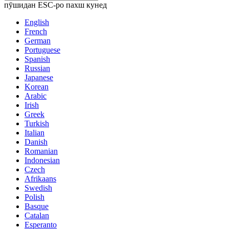
пӯшидан ESC-ро пахш кунед
English
French
German
Portuguese
Spanish
Russian
Japanese
Korean
Arabic
Irish
Greek
Turkish
Italian
Danish
Romanian
Indonesian
Czech
Afrikaans
Swedish
Polish
Basque
Catalan
Esperanto