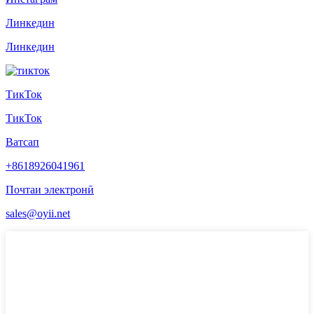
Линкедин
Линкедин
ТикТок
ТикТок
Ватсап
+8618926041961
Почтаи электронӣ
sales@oyii.net