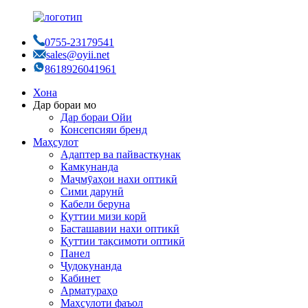
0755-23179541
sales@oyii.net
8618926041961
Хона
Дар бораи мо
Дар бораи Ойи
Консепсияи бренд
Маҳсулот
Адаптер ва пайвасткунак
Камкунанда
Маҷмӯаҳои нахи оптикӣ
Сими дарунӣ
Кабели беруна
Қуттии мизи корӣ
Басташавии нахи оптикӣ
Қуттии тақсимоти оптикӣ
Панел
Ҷудокунанда
Кабинет
Арматураҳо
Маҳсулоти фаъол