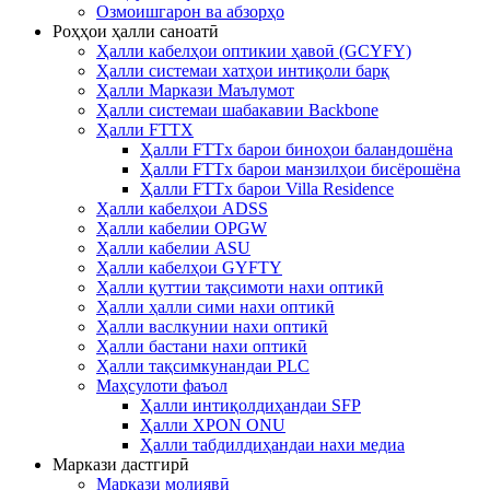
Озмоишгарон ва абзорҳо
Роҳҳои ҳалли саноатӣ
Ҳалли кабелҳои оптикии ҳавоӣ (GCYFY)
Ҳалли системаи хатҳои интиқоли барқ
Ҳалли Маркази Маълумот
Ҳалли системаи шабакавии Backbone
Ҳалли FTTX
Ҳалли FTTx барои биноҳои баландошёна
Ҳалли FTTx барои манзилҳои бисёрошёна
Ҳалли FTTx барои Villa Residence
Ҳалли кабелҳои ADSS
Ҳалли кабелии OPGW
Ҳалли кабелии ASU
Ҳалли кабелҳои GYFTY
Ҳалли қуттии тақсимоти нахи оптикӣ
Ҳалли ҳалли сими нахи оптикӣ
Ҳалли васлкунии нахи оптикӣ
Ҳалли бастани нахи оптикӣ
Ҳалли тақсимкунандаи PLC
Маҳсулоти фаъол
Ҳалли интиқолдиҳандаи SFP
Ҳалли XPON ONU
Ҳалли табдилдиҳандаи нахи медиа
Маркази дастгирӣ
Маркази молиявӣ