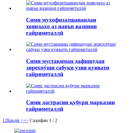
Сими муҳофизатшавандаи
хояндаҳо аз навъи вазнини
ғайриметаллӣ
Сими мустақиман дафншудаи
зиреҳпӯши сабуки узви қуввати
ғайриметаллӣ
Сими дастрасии қубури марказии
ғайриметаллӣ
1
2
Баъдӣ >
>>
Саҳифаи 1 / 2