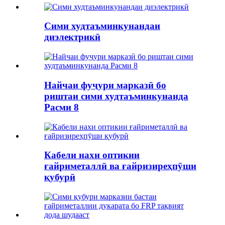
Сими худтаъминкунандаи
диэлектрикӣ
Найчаи фуҷури марказӣ бо
риштаи сими худтаъминкунанда
Расми 8
Кабели нахи оптикии
ғайриметаллӣ ва ғайризиреҳпӯши
қубурӣ