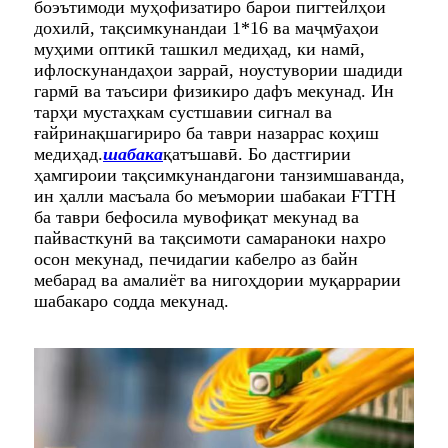
боэътимоди муҳофизатиро барои пигтейлҳои
дохилӣ, тақсимкунандаи 1*16 ва маҷмӯаҳои
муҳими оптикӣ ташкил медиҳад, ки намӣ,
ифлоскунандаҳои зарраӣ, ноустувории шадиди
гармӣ ва таъсири физикиро дафъ мекунад. Ин
тарҳи мустаҳкам сустшавии сигнал ва
ғайринақшагириро ба таври назаррас коҳиш
медиҳад.
шабака
қатъшавӣ. Бо дастгирии
ҳамгироии тақсимкунандагони танзимшаванда,
ин ҳалли масъала бо меъмории шабакаи FTTH
ба таври бефосила мувофиқат мекунад ва
пайвасткунӣ ва тақсимоти самараноки нахро
осон мекунад, печидагии кабелро аз байн
мебарад ва амалиёт ва нигоҳдории муқаррарии
шабакаро содда мекунад.