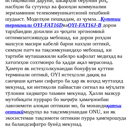
истиқоматии дарунӣ, шкафҳои берунии роҳ,
насбҳои ба сутунҳо ва фазоҳои коммуналии
зеризаминии телекоммуникатсионӣ пешбинӣ
шудааст. Моделҳои пешқадам, аз ҷумла...
Қуттии
терминали OYI-FAT16D
ва
OYI-FAT16J-B
дорои
тарҳбандии дохилии аз ҷиҳати эргономикӣ
оптимизатсияшуда мебошад, ки дорои роҳҳои
махсуси масири кабелӣ барои нахҳои оптикӣ,
симҳои патч ва тақсимкунандаҳо мебошад, ки
тартиби муташаккили кабелро кафолат медиҳад ва
хатогиҳои сохтмонро ба ҳадди ақал мерасонад.
Ҳамчун як истеҳсолкунандаи бонуфузи қуттии
терминали оптикӣ, OYI истеҳсоли дақиқ ва
санҷиши қатъии сифатро ба ҳар як воҳид муттаҳид
мекунад, ки интиқоли пайвастаи сигнал ва мӯҳлати
тӯлонии хидматро таъмин мекунад. Ҳалли мазкур
мутобиқати пурраро бо маҷмӯи ҳамаҷонибаи
лавозимоти алоқаи оптикии мо, ба монанди
қатъи
оптикӣ
модулҳо ва тақсимкунандаи ONU, ки як
экосистемаи тақсимоти оптикии пурра ҳамгирошуда
ва баландсифатро бунёд мекунад.