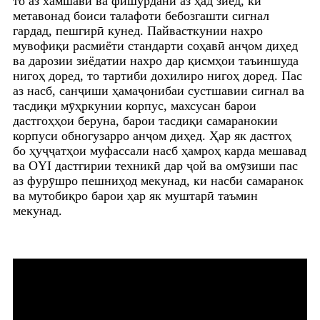
то аз хамшавӣ ва фишурдани аз ҳад зиёд, ки
метавонад боиси талафоти бебозгашти сигнал
гардад, пешгирӣ кунед. Пайвасткунии нахро
мувофиқи расмиёти стандарти соҳавӣ анҷом диҳед
ва дарозии зиёдатии нахро дар қисмҳои таъиншуда
нигоҳ доред, то тартиби дохилиро нигоҳ доред. Пас
аз насб, санҷиши ҳамаҷонибаи сустшавии сигнал ва
тасдиқи мӯҳркунии корпус, махсусан барои
дастгоҳҳои беруна, барои тасдиқи самаранокии
корпуси обногузарро анҷом диҳед. Ҳар як дастгоҳ
бо ҳуҷҷатҳои муфассали насб ҳамроҳ карда мешавад
ва OYI дастгирии техникӣ дар ҷой ва омӯзиши пас
аз фурӯшро пешниҳод мекунад, ки насби самаранок
ва мутобиқро барои ҳар як муштарӣ таъмин
мекунад.