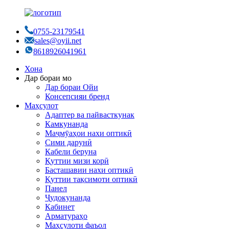
0755-23179541
sales@oyii.net
8618926041961
Хона
Дар бораи мо
Дар бораи Ойи
Консепсияи бренд
Маҳсулот
Адаптер ва пайвасткунак
Камкунанда
Маҷмӯаҳои нахи оптикӣ
Сими дарунӣ
Кабели беруна
Қуттии мизи корӣ
Басташавии нахи оптикӣ
Қуттии тақсимоти оптикӣ
Панел
Ҷудокунанда
Кабинет
Арматураҳо
Маҳсулоти фаъол