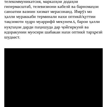
телекоммуникатсия, марказҳои додаҳои
гипермасштаб, телевизиони кабелӣ ва барномаҳои
саноатии вазнин хизмат мерасонанд. Имрӯз мо
ҳалли мураккаби терминали нахи оптикӣ/қуттии
тақсимоти худро муаррифӣ мекунем.
, барои ҳалли
s
нуқтаҳои дарди паҳншуда дар ҷойгиркунӣ ва
идоракунии муосири шабакаи нахи оптикӣ тарҳрезӣ
шудааст.