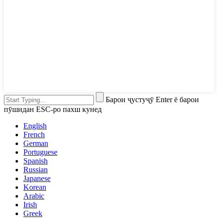
Барои ҷустуҷӯ Enter ё барои
пӯшидан ESC-ро пахш кунед
English
French
German
Portuguese
Spanish
Russian
Japanese
Korean
Arabic
Irish
Greek