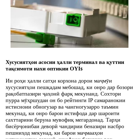
Хусусиятҳои асосии ҳалли терминал ва қуттии
тақсимоти нахи оптикии OYI
s
Ин роҳи ҳалли сатҳи корхона дорои маҷмӯи
хусусиятҳои пешқадам мебошад, ки онро дар бозори
рақобатпазири ҷаҳонӣ фарқ мекунанд. Сохтори
пурра мӯҳршудаи он бо рейтинги IP самаранокии
истисноии обногузар ва чангногузарро таъмин
мекунад, ки онро барои истифода дар шароити
сахттарини беруна мувофиқ мегардонад. Тарҳи
бисёрҷонибаи деворӣ чандирии беназири насбро
пешниҳод мекунад, ки барои маҷмааҳои