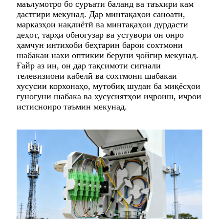
маълумотро бо суръати баланд ва таъхири кам
дастгирӣ мекунад. Дар минтақаҳои саноатӣ,
марказҳои нақлиётӣ ва минтақаҳои дурдасти
деҳот, тарҳи обногузар ва устувори он онро
ҳамчун интихоби беҳтарин барои сохтмони
шабакаи нахи оптикии берунӣ ҷойгир мекунад.
Ғайр аз ин, он дар тақсимоти сигнали
телевизиони кабелӣ ва сохтмони шабакаи
хусусии корхонаҳо, мутобиқ шудан ба миқёсҳои
гуногуни шабака ва хусусиятҳои иҷроиш, иҷрои
истисноиро таъмин мекунад.