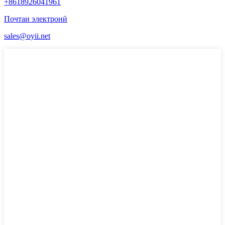
+8618926041961
Почтаи электронӣ
sales@oyii.net