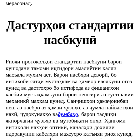
мерасонад.
Дастурҳои стандартии
насбкунӣ
Риояи протоколҳои стандартии насбкунӣ барои
кушодани тамоми иқтидори амалиётии ҳалли
масъала муҳим аст. Барои насбҳои деворӣ, бо
интихоби сатҳи мустаҳкам ва ҳамвор васлкунӣ оғоз
кунед ва дастгоҳро бо истифода аз фишангҳои
касбии мустаҳкамкунӣ барои пешгирӣ аз сустшавии
механикӣ маҳкам кунед. Санҷишҳои ҳамаҷонибаи
пеш аз насбро аз ҳамаи ҷузъҳо, аз ҷумла пайвастҳои
нахӣ, ҷудокунакҳо ва
думбаҳо
, барои тасдиқи
якпорчагии ҷузъҳо ва мутобиқати онҳо. Ҳангоми
интиқоли нахҳои оптикӣ, каналҳои дохилии
идоракунии кабелҳои махсусро қатъиян риоя кунед,