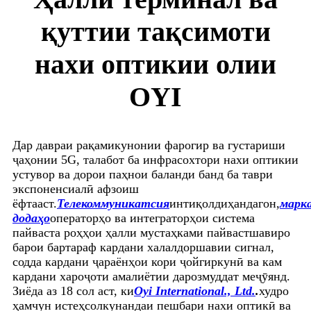
қуттии тақсимоти
нахи оптикии олии
OYI
Дар давраи рақамикунонии фарогир ва густариши
ҷаҳонии 5G, талабот ба инфрасохтори нахи оптикии
устувор ва дорои паҳнои баланди банд ба таври
экспоненсиалӣ афзоиш
ёфтааст.
Телекоммуникатсия
интиқолдиҳандагон,
марк
додаҳо
операторҳо ва интеграторҳои система
пайваста роҳҳои ҳалли мустаҳками пайвастшавиро
барои бартараф кардани халалдоршавии сигнал,
содда кардани ҷараёнҳои кори ҷойгиркунӣ ва кам
кардани хароҷоти амалиётии дарозмуддат меҷӯянд.
Зиёда аз 18 сол аст, ки
Oyi International., Ltd.
.
худро
ҳамчун истеҳсолкунандаи пешбари нахи оптикӣ ва