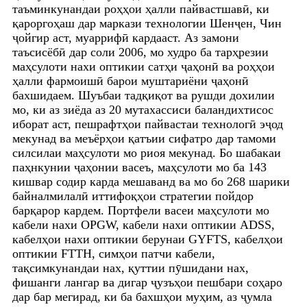
таъминкунандаи роҳҳои ҳалли пайвастшавӣ, ки
қароргоҳаш дар маркази технологии Шенҷен, Чин
ҷойгир аст, муаррифӣ кардааст. Аз замони
таъсисёбӣ дар соли 2006, мо худро ба тарҳрезии
маҳсулоти нахи оптикии сатҳи ҷаҳонӣ ва роҳҳои
ҳалли фармоишӣ барои муштариёни ҷаҳонӣ
бахшидаем. Шуъбаи тадқиқот ва рушди дохилии
мо, ки аз зиёда аз 20 мутахассиси баландихтисос
иборат аст, пешрафтҳои пайвастаи технологӣ эҷод
мекунад ва меъёрҳои қатъии сифатро дар тамоми
силсилаи маҳсулоти мо риоя мекунад. Бо шабакаи
паҳнкунии ҷаҳонии васеъ, маҳсулоти мо ба 143
кишвар содир карда мешаванд ва мо бо 268 шарики
байналмилалӣ иттифоқҳои стратегии пойдор
барқарор кардем. Портфели васеи маҳсулоти мо
кабели нахи OPGW, кабели нахи оптикии ADSS,
кабелҳои нахи оптикии берунаи GYFTS, кабелҳои
оптикии FTTH, симҳои патчи кабели,
тақсимкунандаи нах, қуттии пӯшидани нах,
фишанги лангар ва дигар ҷузъҳои пешбари соҳаро
дар бар мегирад, ки ба бахшҳои муҳим, аз ҷумла