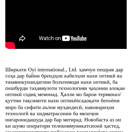
Ширкати Oyi international., Ltd. ҳамчун пешрав дар
соҳа дар байни брендҳои кабелҳои нахи оптикӣ ва
таъминкунандагони боэътимоди нахи оптикӣ, ба
пешбурди таҳаввулоти технологияи ҷаҳонии алоқаи
оптикӣ содиқ мемонад. Ҳалли мо барои терминал/
қуттии тақсимоти нахи оптикӣ
садоқати бепоёни
s
моро ба сифати аълои муҳандисӣ, навовариҳои
технологӣ ва хидматрасонии ба мизоҷон
нигаронидашуда дар бар мегирад. Новобаста аз он
ки шумо оператори телекоммуникатсионӣ ҳастед,
ки модернизатсияи шабакаҳои васеъмиқёсро анҷом