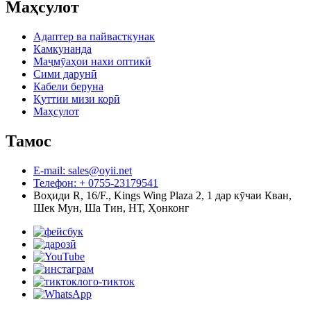
Маҳсулот
Адаптер ва пайвасткунак
Камкунанда
Маҷмӯаҳои нахи оптикӣ
Сими дарунӣ
Кабели беруна
Қуттии мизи корӣ
Маҳсулот
Тамос
E-mail: sales@oyii.net
Телефон: + 0755-23179541
Воҳиди R, 16/F., Kings Wing Plaza 2, 1 дар кӯчаи Кван,
Шек Мун, Ша Тин, НТ, Ҳонконг