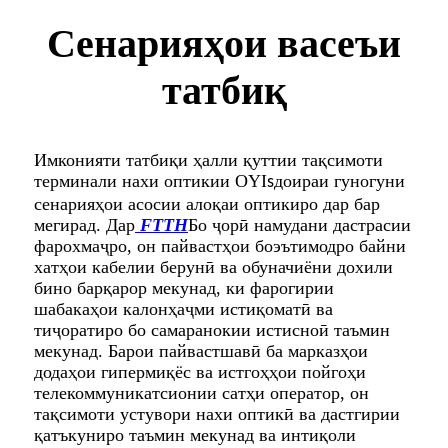
Сенарияҳои васеъи
татбиқ
Имконияти татбиқи ҳалли қуттии тақсимоти
терминали нахи оптикии OYI
доираи гуногуни
s
сенарияҳои асосии алоқаи оптикиро дар бар
мегирад. Дар
FTTH
Бо ҷорӣ намудани дастрасии
фарохмаҷро, он пайвастҳои боэътимодро байни
хатҳои кабелии берунӣ ва обуначиёни дохили
бино барқарор мекунад, ки фарогирии
шабакаҳои калонҳаҷми истиқоматӣ ва
тиҷоратиро бо самаранокии истисноӣ таъмин
мекунад. Барои пайвастшавӣ ба марказҳои
додаҳои гипермиқёс ва истгоҳҳои пойгоҳи
телекоммуникатсионии сатҳи оператор, он
тақсимоти устувори нахи оптикӣ ва дастгирии
қатъкуниро таъмин мекунад ва интиқоли