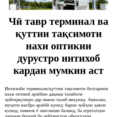
Чӣ тавр терминал ва
қуттии тақсимоти
нахи оптикии
дурустро интихоб
кардан мумкин аст
Интихоби терминали/қуттии тақсимоти беҳтарини
нахи оптикӣ арзёбии дақиқи талаботи
ҷойгиркуниро дар макон талаб мекунад. Аввалан,
муҳити насбро арзёбӣ кунед: барои ҷойҳои ҳавои
кушод, намнок ё зангзании баланд, ба агрегатҳои
дараҷаи берунӣ бо рейтингҳои обногузари