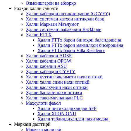
Озмоишгарон ва абзорҳо
Роҳҳои ҳалли саноатӣ
Ҳалли кабелҳои оптикии ҳавоӣ (GCYFY)
Ҳалли системаи хатҳои интиқоли барқ
Ҳалли Маркази Маълумот
Ҳалли системаи шабакавии Backbone
Ҳалли FTTX
Ҳалли FTTx барои биноҳои баландошёна
Ҳалли FTTx барои манзилҳои бисёрошёна
Ҳалли FTTx барои Villa Residence
Ҳалли кабелҳои ADSS
Ҳалли кабелии OPGW
Ҳалли кабелии ASU
Ҳалли кабелҳои GYFTY
Ҳалли қуттии тақсимоти нахи оптикӣ
Ҳалли ҳалли сими нахи оптикӣ
Ҳалли васлкунии нахи оптикӣ
Ҳалли бастани нахи оптикӣ
Ҳалли тақсимкунандаи PLC
Маҳсулоти фаъол
Ҳалли интиқолдиҳандаи SFP
Ҳалли XPON ONU
Ҳалли табдилдиҳандаи нахи медиа
Маркази дастгирӣ
Маркази молиявӣ