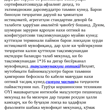
сертификатсияшуда афзалият диҳед, то
эътимоднокии дарозмуддатро таъмин кунед. Барои
биноҳои тиҷоратии дарунӣ ва ҷамоатҳои
истиқоматӣ, агрегатҳои стандартии деворӣ ба
талаботи ҳаррӯзаи амалиётӣ ҷавобгӯ бошанд. Дуюм,
шумораи зарурии ядроҳои нахи оптикӣ ва
конфигуратсияи тақсимкунандаро муайян кунед:
қуттиҳои терминали паймон барои лоиҳаҳои хурди
истиқоматӣ мувофиқанд, дар ҳоле ки ҷойгиркунии
тиҷоратии калон қуттиҳои тақсимкунандаи
иқтидори баландро талаб мекунад, ки бо
тақсимкунандаи 1*16 ва дигар бисёрканал
мувофиқанд.
тақсимкунакҳои оптикӣ
Ниҳоят,
мутобиқати байнимаҳсулотро барои таъмини
ҳамгироии бефосила бо кабели мавҷудаи нахи
оптикӣ тасдиқ кунед.
симҳои часпак
ва таҷҳизоти
пайвасткунии нах. Гурӯҳи коршиносони техникии
OYI машваратҳои интихоби маҳсулотро пешниҳод
мекунад ва ба мизоҷон дар таҳияи роҳҳои ҳалли
камхарҷ, ки бо буҷаҳои лоиҳа ва ҳадафҳои
фаъолияти шабака мувофиқат мекунанд, кӯмак