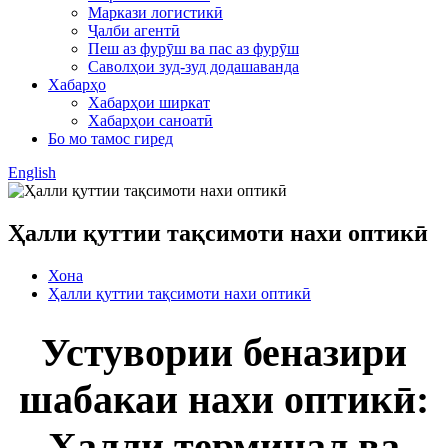
Маркази логистикӣ
Ҷалби агентӣ
Пеш аз фурӯш ва пас аз фурӯш
Саволҳои зуд-зуд додашаванда
Хабарҳо
Хабарҳои ширкат
Хабарҳои саноатӣ
Бо мо тамос гиред
English
Ҳалли қуттии тақсимоти нахи оптикӣ
Хона
Ҳалли қуттии тақсимоти нахи оптикӣ
Устувории беназири
шабакаи нахи оптикӣ:
Ҳалли терминал ва