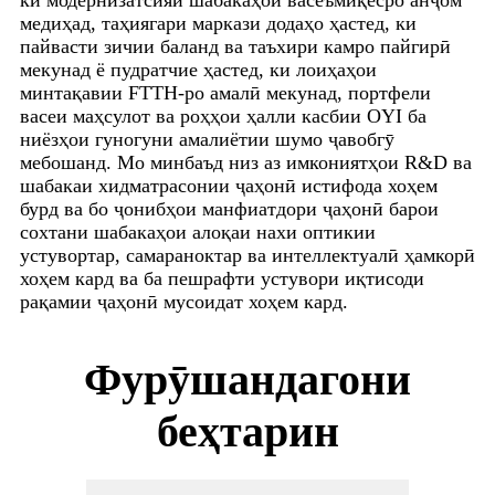
медиҳад, таҳиягари маркази додаҳо ҳастед, ки
пайвасти зичии баланд ва таъхири камро пайгирӣ
мекунад ё пудратчие ҳастед, ки лоиҳаҳои
минтақавии FTTH-ро амалӣ мекунад, портфели
васеи маҳсулот ва роҳҳои ҳалли касбии OYI ба
ниёзҳои гуногуни амалиётии шумо ҷавобгӯ
мебошанд. Мо минбаъд низ аз имкониятҳои R&D ва
шабакаи хидматрасонии ҷаҳонӣ истифода хоҳем
бурд ва бо ҷонибҳои манфиатдори ҷаҳонӣ барои
сохтани шабакаҳои алоқаи нахи оптикии
устувортар, самараноктар ва интеллектуалӣ ҳамкорӣ
хоҳем кард ва ба пешрафти устувори иқтисоди
рақамии ҷаҳонӣ мусоидат хоҳем кард.
Фурӯшандагони
беҳтарин