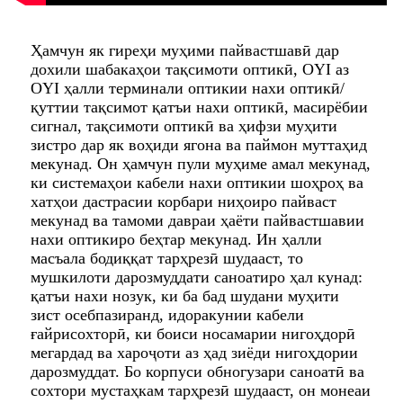
Ҳамчун як гиреҳи муҳими пайвастшавӣ дар
дохили шабакаҳои тақсимоти оптикӣ, OYI аз
OYI ҳалли терминали оптикии нахи оптикӣ/
қуттии тақсимот қатъи нахи оптикӣ, масирёбии
сигнал, тақсимоти оптикӣ ва ҳифзи муҳити
зистро дар як воҳиди ягона ва паймон муттаҳид
мекунад. Он ҳамчун пули муҳиме амал мекунад,
ки системаҳои кабели нахи оптикии шоҳроҳ ва
хатҳои дастрасии корбари ниҳоиро пайваст
мекунад ва тамоми давраи ҳаёти пайвастшавии
нахи оптикиро беҳтар мекунад. Ин ҳалли
масъала бодиққат тарҳрезӣ шудааст, то
мушкилоти дарозмуддати саноатиро ҳал кунад:
қатъи нахи нозук, ки ба бад шудани муҳити
зист осебпазиранд, идоракунии кабели
ғайрисохторӣ, ки боиси носамарии нигоҳдорӣ
мегардад ва хароҷоти аз ҳад зиёди нигоҳдории
дарозмуддат. Бо корпуси обногузари саноатӣ ва
сохтори мустаҳкам тарҳрезӣ шудааст, он монеаи