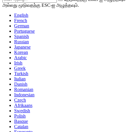
அல்லது மூடுவதற்கு ESC-ஐ அழுத்தவும்.
English
French
German
Portuguese
Spanish
Russian
Japanese
Korean
Arabic
Irish
Greek
Turkish
Italian
Danish
Romanian
Indonesian
Czech
Afrikaans
Swedish
Polish
Basque
Catalan
Esperanto