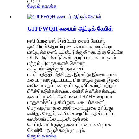
முடியும்.
மேலும் காண்க
GJPFWQH ஃபைபர் ஆப்டிக் கேபிள்
ஈஸி பிரான்சஸ் இன்டோர் ரைசர் கேபிள்,
ஒளியியல் தொடர்பு ஊடகமாக பல மைக்ரோ-
மாட்யூல்களைப் பயன்படுத்துகிறது. இது மெட்ரோ
ODN நெட்வொர்க்கில், குறிப்பாக பல மாடிகள்
மற்றும் அறைகளைக் கொண்ட
கட்டிடங்களுக்குள் பரவலாகப்
பயன்படுத்தப்படுகிறது. இரண்டு இணையான
ஃபைபர் வலுவூட்டப்பட்ட பிளாஸ்டிக்குகள் இதன்
வலிமை உறுப்புகளாகும். ஒரு ரிப்கார்டு மற்றும்
பிரித்தெடுக்கக்கூடிய, எளிதில் உரிக்கக்கூடிய
ஃபைபர் யூனிட் ஆகியவை LSZH உறையால்
பாதுகாக்கப்படுகின்றன. ஃபைபர்களைப்
பெறுவதற்காக மைக்ரோ-மாட்யூலை உரிப்பது
எளிது. மேலும், கேபிள் உறையில் பதிக்கப்பட்ட
வண்ணப் பட்டையுடன், ஜன்னல்
வெட்டுகளிலிருந்து ஃபைபர்களை எளிதாக
வெளியே இழுக்கவும் முடியும்.
மேலும் காண்க