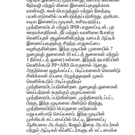
நேர்வழி மற்றும் கிளை இணைப்புகளுக்காக
வான்வழி, சுவர்-பொருத்தும் மற்றும் நிலத்தடி
பயன்பாடுகளில் பயன்படுத்தப்படுகிறது. குவிமாட
வடிவ இணைப்பு மூடிகள், கசிவு-தடுப்பு
முத்திரையிடல் மற்றும் IP68 பாதுகாப்புடன், புற
ஊதாக்கதிர்கள், நீர் மற்றும் வானிலை போன்ற
வெளிப்புறச் சூழல்களிலிருந்து ஃபைபர் ஆப்டிக்
இணைப்புகளுக்கு சிறந்த பாதுகாப்பை
வழங்குகின்றன. இந்த மூடியின் முனையில் 7
நுழைவுத் துளைகள் (6 வட்டத் துளைகள் மற்றும்
1 நீள்வட்டத் துளை) உள்ளன. இந்தத் தயாரிப்பின்
வெளிக்கூடு PP+ABS பொருளால் ஆனது.
அதற்கென ஒதுக்கப்பட்ட பிடிப்பானைக் கொண்டு
சிலிக்கான் ரப்பரை அழுத்துவதன் மூலம்
வெளிக்கூடும் அடிப்பகுதியும்
முத்திரையிடப்படுகின்றன. நுழைவுத் துளைகள்
வெப்பத்தால் சுருங்கும் குழாய்களால்
முத்திரையிடப்படுகின்றன. முத்திரையிடப்பட்ட
பிறகு, இந்த மூடிகளை மீண்டும் திறந்து,
முத்திரையிடும் பொருளை மாற்றாமல்
மறுபயன்பாடு செய்யலாம். இந்த மூடியின்
முக்கியக் கட்டமைப்பில் பெட்டி, இணைப்பு
ஆகியவை அடங்கும், மேலும் இதை அடாப்டர்கள்
மற்றும் ஆப்டிகல் ஸ்ப்ளிட்டர்களுடன் கட்டமைக்க