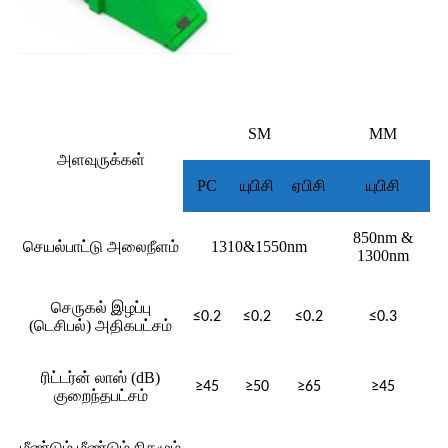
SM
MM
அளவுருக்கள்
PC
யுபிசி
ஏபிசி
யுபிசி
850nm &
செயல்பாட்டு அலைநீளம்
1310&1550nm
1300nm
செருகல் இழப்பு
≤0.2
≤0.2
≤0.2
≤0.3
(டெசிபல்) அதிகபட்சம்
ரிட்டர்ன் லாஸ் (dB)
≥45
≥50
≥65
≥45
குறைந்தபட்சம்
மீண்டும் மீண்டும் நிகழும்