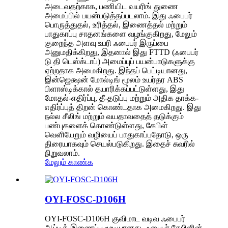
அடைவதற்காக, பணியிட வயரிங் துணை
அமைப்பில் பயன்படுத்தப்படலாம். இது ஃபைபர்
பொருத்துதல், உரித்தல், இணைத்தல் மற்றும்
பாதுகாப்பு சாதனங்களை வழங்குகிறது, மேலும்
குறைந்த அளவு உபரி ஃபைபர் இருப்பை
அனுமதிக்கிறது, இதனால் இது FTTD (ஃபைபர்
டு தி டெஸ்க்டாப்) அமைப்புப் பயன்பாடுகளுக்கு
ஏற்றதாக அமைகிறது. இந்தப் பெட்டியானது,
இன்ஜெக்ஷன் மோல்டிங் மூலம் உயர்தர ABS
பிளாஸ்டிக்கால் தயாரிக்கப்பட்டுள்ளது, இது
மோதல்-எதிர்ப்பு, தீ-தடுப்பு மற்றும் அதிக தாக்க-
எதிர்ப்புத் திறன் கொண்டதாக அமைகிறது. இது
நல்ல சீலிங் மற்றும் வயதாவதைத் தடுக்கும்
பண்புகளைக் கொண்டுள்ளது, கேபிள்
வெளியேறும் வழியைப் பாதுகாப்பதோடு, ஒரு
திரையாகவும் செயல்படுகிறது. இதைச் சுவரில்
நிறுவலாம்.
மேலும் காண்க
OYI-FOSC-D106H
OYI-FOSC-D106H குவிமாட வடிவ ஃபைபர்
ஆப்டிக் இணைப்பு மூடியானது, ஃபைபர் கேபிளின்