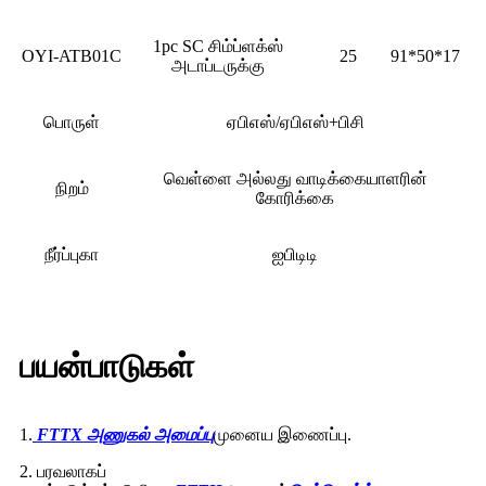
1pc SC சிம்ப்ளக்ஸ்
OYI-ATB01C
25
91*50*17
அடாப்டருக்கு
பொருள்
ஏபிஎஸ்/ஏபிஎஸ்+பிசி
வெள்ளை அல்லது வாடிக்கையாளரின்
நிறம்
கோரிக்கை
நீர்ப்புகா
ஐபிடிடி
பயன்பாடுகள்
1.
FTTX அணுகல் அமைப்பு
முனைய இணைப்பு.
2. பரவலாகப்