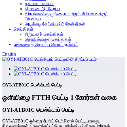
தளவாட மையம்
நிறுவன ஆட்சேர்ப்பு
விற்பனைக்கு முந்தைய மற்றும் விற்பனைக்குப்
பிந்தைய
அடிக்கடி கேட்கப்படும் கேள்விகள்
செய்திகள்
நிறுவனச் செய்திகள்
தொழில்துறை செய்திகள்
எங்களைத் தொடர்பு கொள்ளுங்கள்
English
OYI-ATB01C டெஸ்க்டாப் பெட்டி
ஒளியிழை FTTH பெட்டி 1 கோர்கள் வகை
OYI-ATB01C டெஸ்க்டாப் பெட்டி
OYI-ATB01C ஒற்றை போர்ட் டெர்மினல் பெட்டியானது,
நிறுவனத்தால் உருவாக்கப்பட்டு தயாரிக்கப்படுகிறது. இந்தத்