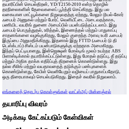
தயாரிப்பின் செயல்திறன், YD/T2150-2010 என்ற தொழில்
தரநிலைகளின் தேவைகளைப் பூர்த்தி செய்கிறது. இது பல
வகையான மாட்யூல்களை நிறுவுவதற்கு ஏற்றது, மேலும் டூயல்-கோர்
ஃபைபர் அணுகல் மற்றும் போர்ட் வெளியீட்டை அடைவதற்காக,
பணியிட வயரிங் துணை அமைப்பில் பயன்படுத்தப்படலாம். இது
ஃபைபர் பொருத்துதல், உரித்தல், இணைத்தல் மற்றும் பாதுகாப்பு
சாதனங்களை வழங்குகிறது, மேலும் குறைந்த அளவு உபரி ஃபைபர்
இருப்பை அனுமதிக்கிறது, இதனால் இது FTTD (ஃபைபர் டு தி
டெஸ்க்டாப்) சிஸ்டம் பயன்பாடுகளுக்கு ஏற்றதாக அமைகிறது.
இந்தப் பெட்டியானது, இன்ஜெக்ஷன் மோல்டிங் மூலம் உயர்தர ABS
பிளாஸ்டிக்கால் தயாரிக்கப்பட்டுள்ளது, இது மோதல் தடுப்பு, தீ தடுப்பு
மற்றும் அதிக தாக்க எதிர்ப்புத் திறனைக் கொண்டுள்ளது. இது
நல்ல சீலிங் மற்றும் வயதாவதைத் தடுக்கும் பண்புகளைக்
கொண்டுள்ளது, கேபிள் வெளியேறும் வழியைப் பாதுகாப்பதோடு,
ஒரு திரையாகவும் செயல்படுகிறது. இதைச் சுவரில் நிறுவலாம்.
எங்களைத் தொடர்பு கொள்ளுங்கள்
வாட்ஸ்அப்
மின்னஞ்சல்
தயாரிப்பு விவரம்
அடிக்கடி கேட்கப்படும் கேள்விகள்