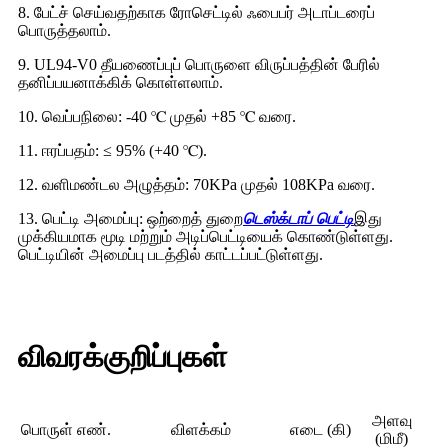
8. பேட்ச் செய்வதற்காக ரோசெட்டில் ஃபைபர் அடாப்டரைப்
பொருத்தலாம்.
9. UL94-V0 தீயணைப்புப் பொருளை விருப்பத்தின் பேரில்
தனிப்பயனாக்கிக் கொள்ளலாம்.
10. வெப்பநிலை: -40 ℃ முதல் +85 ℃ வரை.
11. ஈரப்பதம்: ≤ 95% (+40 ℃).
12. வளிமண்டல அழுத்தம்: 70KPa முதல் 108KPa வரை.
13. பெட்டி அமைப்பு: ஒற்றைத் துறை
டெஸ்க்டாப் பெட்டி
இது
முக்கியமாக மூடி மற்றும் அடிப்பெட்டியைக் கொண்டுள்ளது.
பெட்டியின் அமைப்பு படத்தில் காட்டப்பட்டுள்ளது.
விவரக்குறிப்புகள்
அளவு
பொருள் எண்.
விளக்கம்
எடை (கி)
(மிமீ)