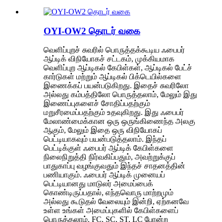
OYI-OW2 தொடர் வகை
வெளிப்புறச் சுவரில் பொருத்தக்கூடிய ஃபைபர்
ஆப்டிக் விநியோகச் சட்டகம், முக்கியமாக
வெளிப்புற ஆப்டிகல் கேபிள்கள், ஆப்டிகல் பேட்ச்
கார்டுகள் மற்றும் ஆப்டிகல் பிக்டெயில்களை
இணைக்கப் பயன்படுகிறது. இதைச் சுவரிலோ
அல்லது கம்பத்திலோ பொருத்தலாம், மேலும் இது
இணைப்புகளைச் சோதிப்பதற்கும்
மறுசீரமைப்பதற்கும் உதவுகிறது. இது ஃபைபர்
மேலாண்மைக்கான ஒரு ஒருங்கிணைந்த அலகு
ஆகும், மேலும் இதை ஒரு விநியோகப்
பெட்டியாகவும் பயன்படுத்தலாம். இந்தப்
பெட்டிக்குள் ஃபைபர் ஆப்டிக் கேபிள்களை
நிலைநிறுத்தி நிர்வகிப்பதும், அவற்றுக்குப்
பாதுகாப்பு வழங்குவதும் இந்தச் சாதனத்தின்
பணியாகும். ஃபைபர் ஆப்டிக் முனையப்
பெட்டியானது மாடுலர் அமைப்பைக்
கொண்டிருப்பதால், எந்தவொரு மாற்றமும்
அல்லது கூடுதல் வேலையும் இன்றி, ஏற்கனவே
உள்ள உங்கள் அமைப்புகளில் கேபிள்களைப்
பொருத்தலாம். FC, SC, ST, LC போன்ற