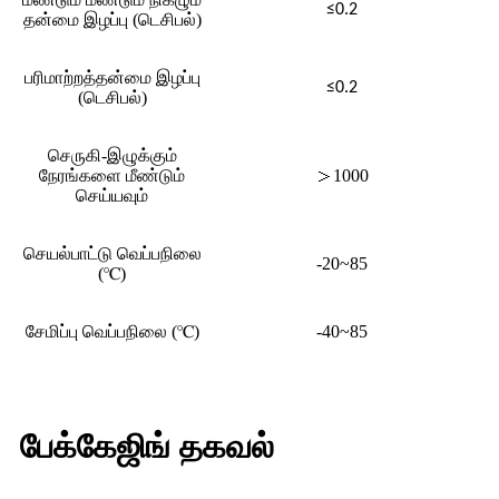
≤0.2
தன்மை இழப்பு (டெசிபல்)
பரிமாற்றத்தன்மை இழப்பு
≤0.2
(டெசிபல்)
செருகி-இழுக்கும்
நேரங்களை மீண்டும்
＞
1000
செய்யவும்
செயல்பாட்டு வெப்பநிலை
-20~85
(
℃
)
சேமிப்பு வெப்பநிலை (
℃
)
-40~85
பேக்கேஜிங் தகவல்