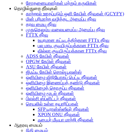
சோதனையாளர்கள் மற்றும் கருவிகள்
தொழில்துறை தீர்வுகள்
காற்றால் ஊதப்படும் ஒளி கேபிள் தீர்வுகள் (GCYFY)
மின் பரிமாற்ற வழித்தட அமைப்பு தீர்வு
தரவு மைய தீர்வு
முதுகெலும்பு வலையமைப்பு அமைப்பு தீர்வு
FTTX தீர்வு
உயரமான கட்டிடத்திற்கான FTTx தீர்வு
பல மாடி குடியிருப்புக்கான FTTx தீர்வு
வில்லா குடியிருப்புக்கான FTTx தீர்வு
ADSS கேபிள் தீர்வுகள்
OPGW கேபிள் தீர்வுகள்
ASU கேபிள் தீர்வுகள்
ஜிஃப்டி கேபிள் சொல்யூஷன்ஸ்
ஒளியிழை விநியோகப் பெட்டி தீர்வுகள்
ஒளியிழை இணைப்புத் தண்டு தீர்வுகள்
ஒளியிழைத் தொகுப்பு தீர்வுகள்
ஒளியிழை மூடல் தீர்வுகள்
பிஎல்சி ஸ்ப்ளிட்டர் தீர்வுகள்
செயலில் உள்ள தயாரிப்புகள்
SFP டிரான்ஸ்ஸீவர் தீர்வுகள்
XPON ONU தீர்வுகள்
ஃபைபர் மீடியா மாற்றி தீர்வுகள்
ஆதரவு மையம்
நிதி மையம்