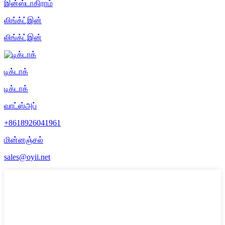
இன்ஸ்டாகிராம்
லிங்க்ட்இன்
லிங்க்ட்இன்
டிக்டாக்
டிக்டாக்
வாட்ஸ்அப்
+8618926041961
மின்னஞ்சல்
sales@oyii.net