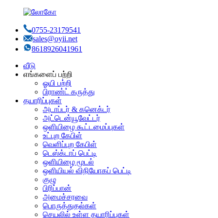
0755-23179541
sales@oyii.net
8618926041961
வீடு
எங்களைப் பற்றி
ஓயி பற்றி
பிராண்ட் கருத்து
தயாரிப்புகள்
அடாப்டர் & கனெக்டர்
அட்டென்யூவேட்டர்
ஒளியிழை கூட்டமைப்புகள்
உட்புற கேபிள்
வெளிப்புற கேபிள்
டெஸ்க்டாப் பெட்டி
ஒளியிழை மூடல்
ஒளியியல் விநியோகப் பெட்டி
குழு
பிரிப்பான்
அமைச்சரவை
பொருத்துதல்கள்
செயலில் உள்ள தயாரிப்புகள்