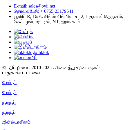
E-mail: sales@oyii.net
தொலைபேசி: + 0755-23179541
யூனிட் R, 16/F., கிங்ஸ் விங் பிளாசா 2, 1 குவான் தெருவில்,
ஷேக் முன், ஷா டின், NT, ஹாங்காங்
© பதிப்புரிமை - 2010-2025 : அனைத்து உரிமைகளும்
பாதுகாக்கப்பட்டவை.
பேஸ்புக்
பேஸ்புக்
யூடியூப்
யூடியூப்
இன்ஸ்டாகிராம்