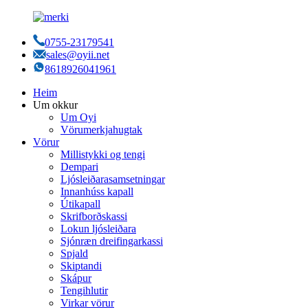
0755-23179541
sales@oyii.net
8618926041961
Heim
Um okkur
Um Oyi
Vörumerkjahugtak
Vörur
Millistykki og tengi
Dempari
Ljósleiðarasamsetningar
Innanhúss kapall
Útikapall
Skrifborðskassi
Lokun ljósleiðara
Sjónræn dreifingarkassi
Spjald
Skiptandi
Skápur
Tengihlutir
Virkar vörur