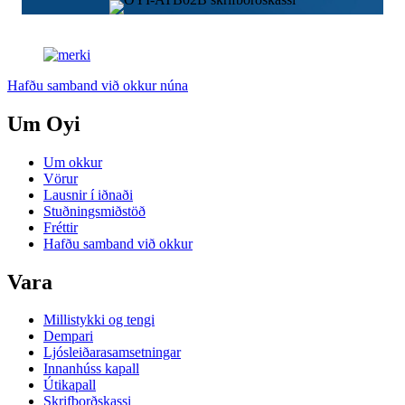
Hafðu samband við okkur núna
Um Oyi
Um okkur
Vörur
Lausnir í iðnaði
Stuðningsmiðstöð
Fréttir
Hafðu samband við okkur
Vara
Millistykki og tengi
Dempari
Ljósleiðarasamsetningar
Innanhúss kapall
Útikapall
Skrifborðskassi