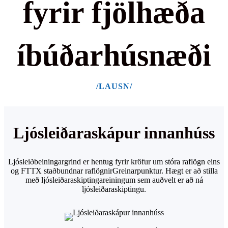
fyrir fjölhæða
íbúðarhúsnæði
/LAUSN/
Ljósleiðaraskápur innanhúss
Ljósleiðbeiningargrind er hentug fyrir kröfur um stóra raflögn eins
og FTTX staðbundnar raflögnir
Greinarpunktur. Hægt er að stilla
með ljósleiðaraskiptingareiningum sem auðvelt er að ná
ljósleiðaraskiptingu.