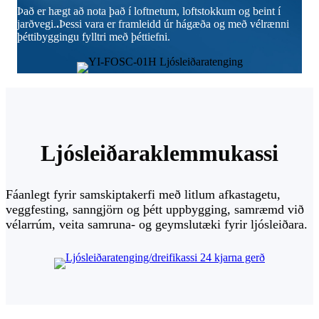
Það er hægt að nota það í loftnetum, loftstokkum og beint í
jarðvegi.
.
Þessi vara er framleidd úr hágæða og með vélrænni
þéttibyggingu fylltri með þéttiefni.
Ljósleiðaraklemmukassi
Fáanlegt fyrir samskiptakerfi með litlum afkastagetu,
veggfesting, sanngjörn og þétt uppbygging, samræmd við
vélarrúm, veita samruna- og geymslutæki fyrir ljósleiðara.