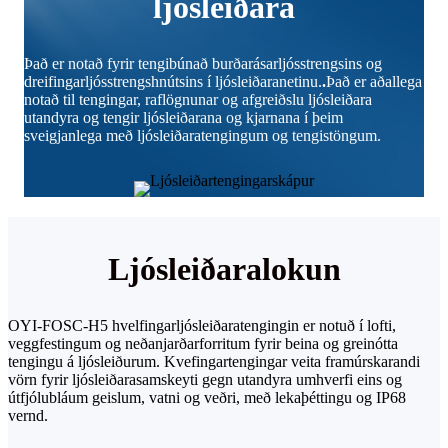
ljósleiðara
Það er notað fyrir tengibúnað burðarásarljósstrengsins og
dreifingarljósstrengshnútsins í ljósleiðaranetinu.
.
Það er aðallega
notað til tengingar, raflögnunar og afgreiðslu ljósleiðara
utandyra og tengir ljósleiðarana og kjarnana í þeim
sveigjanlega með ljósleiðaratengingum og tengistöngum.
Ljósleiðaralokun
OYI-FOSC-H5 hvelfingarljósleiðaratengingin er notuð í lofti,
veggfestingum og neðanjarðarforritum fyrir beina og greinótta
tengingu á ljósleiðurum. Kvefingartengingar veita framúrskarandi
vörn fyrir ljósleiðarasamskeyti gegn utandyra umhverfi eins og
útfjólubláum geislum, vatni og veðri, með lekaþéttingu og IP68
vernd.