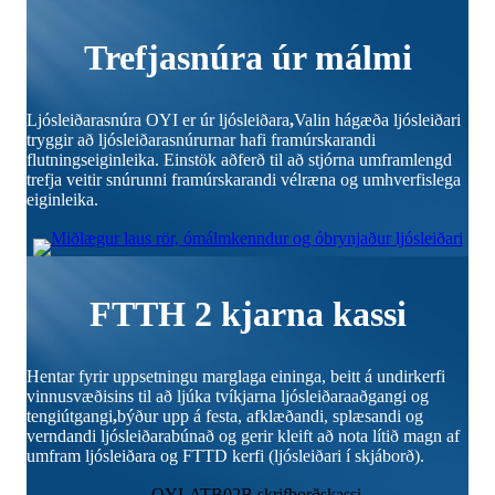
Trefjasnúra úr málmi
Ljósleiðarasnúra OYI er úr ljósleiðara
,
Valin hágæða ljósleiðari
tryggir að ljósleiðarasnúrurnar hafi framúrskarandi
flutningseiginleika. Einstök aðferð til að stjórna umframlengd
trefja veitir snúrunni framúrskarandi vélræna og umhverfislega
eiginleika.
FTTH 2 kjarna kassi
Hentar fyrir uppsetningu marglaga eininga, beitt á undirkerfi
vinnusvæðisins til að ljúka tvíkjarna ljósleiðaraaðgangi og
tengiútgangi
,
býður upp á festa, afklæðandi, splæsandi og
verndandi ljósleiðarabúnað og gerir kleift að nota lítið magn af
umfram ljósleiðara og FTTD kerfi (ljósleiðari í skjáborð).