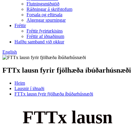
Flutningsmiðstöð
Ráðningar á skrifstofum
Forsala og eftirsala
Algengar spurningar
Fréttir
Fréttir fyrirtækisins
Fréttir af iðnaðinum
Hafðu samband við okkur
English
FTTx lausn fyrir fjölhæða íbúðarhúsnæði
Heim
Lausnir í iðnaði
FTTx lausn fyrir fjölhæða íbúðarhúsnæði
FTTx lausn