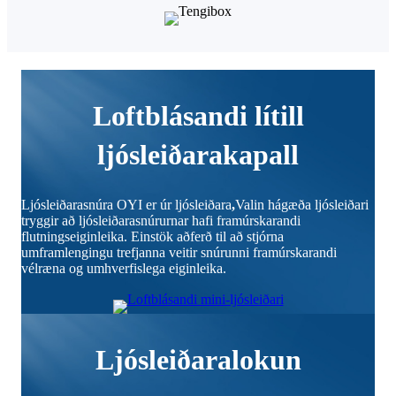
Loftblásandi lítill
ljósleiðarakapall
Ljósleiðarasnúra OYI er úr ljósleiðara
,
Valin hágæða ljósleiðari
tryggir að ljósleiðarasnúrurnar hafi framúrskarandi
flutningseiginleika. Einstök aðferð til að stjórna
umframlengingu trefjanna veitir snúrunni framúrskarandi
vélræna og umhverfislega eiginleika.
Ljósleiðaralokun