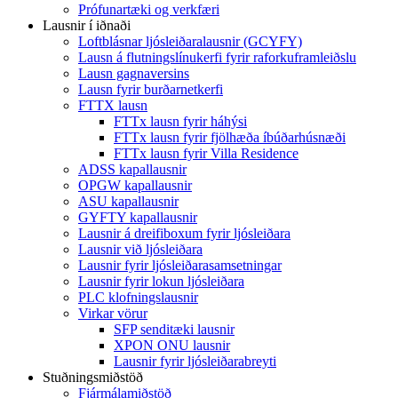
Prófunartæki og verkfæri
Lausnir í iðnaði
Loftblásnar ljósleiðaralausnir (GCYFY)
Lausn á flutningslínukerfi fyrir raforkuframleiðslu
Lausn gagnaversins
Lausn fyrir burðarnetkerfi
FTTX lausn
FTTx lausn fyrir háhýsi
FTTx lausn fyrir fjölhæða íbúðarhúsnæði
FTTx lausn fyrir Villa Residence
ADSS kapallausnir
OPGW kapallausnir
ASU kapallausnir
GYFTY kapallausnir
Lausnir á dreifiboxum fyrir ljósleiðara
Lausnir við ljósleiðara
Lausnir fyrir ljósleiðarasamsetningar
Lausnir fyrir lokun ljósleiðara
PLC klofningslausnir
Virkar vörur
SFP senditæki lausnir
XPON ONU lausnir
Lausnir fyrir ljósleiðarabreyti
Stuðningsmiðstöð
Fjármálamiðstöð