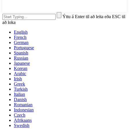
Ýttu á Enter til að leita eða ESC til
að loka
English
French
German
Portuguese
Spanish
Russian
Japanese
Korean
Arabic
Irish
Greek
Turkish
Italian
Danish
Romanian
Indonesian
Czech
Afrikaans
Swedish