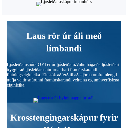
Laus rör úr áli með
límbandi
Ljósleiðarasnúra OYI er úr ljósleiðara
,
Valin hágæða ljósleiðari
tryggir að ljósleiðarasnúrurnar hafi framúrskarandi
flutningseiginleika. Einstök aðferð til að stjórna umframlengd
trefja veitir snúrunni framúrskarandi vélræna og umhverfislega
eiginleika.
Krosstengingarskápur fyrir