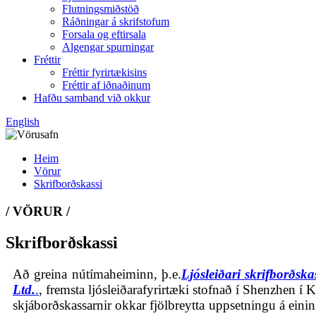
Flutningsmiðstöð
Ráðningar á skrifstofum
Forsala og eftirsala
Algengar spurningar
Fréttir
Fréttir fyrirtækisins
Fréttir af iðnaðinum
Hafðu samband við okkur
English
Heim
Vörur
Skrifborðskassi
/ VÖRUR /
Skrifborðskassi
Að greina nútímaheiminn, þ.e.
Ljósleiðari skrifborðska
Ltd.
.
, fremsta ljósleiðarafyrirtæki stofnað í Shenzhen 
skjáborðskassarnir okkar fjölbreytta uppsetningu á eini