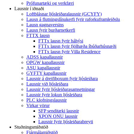
Prófunartæki og verkfæri
Lausnir í iðnaði
Loftblásnar ljósleiðaralausnir (GCYFY)
Lausn á flutningslínukerfi fyrir raforkuframleiðslu
Lausn gagnaversins
Lausn fyrir burðarnetkerfi
FTTX lausn
FTTx lausn fyrir háhýsi
FTTx lausn fyrir fjölhæða íbúðarhúsnæði
FTTx lausn fyrir Villa Residence
ADSS kapallausnir
OPGW kapallausnir
ASU kapallausnir
GYFTY kapallausnir
Lausnir á dreifiboxum fyrir ljósleiðara
Lausnir við ljósleiðara
Lausnir fyrir ljósleiðarasamsetningar
Lausnir fyrir lokun ljósleiðara
PLC klofningslausnir
Virkar vörur
SFP senditæki lausnir
XPON ONU lausnir
Lausnir fyrir ljósleiðarabreyti
Stuðningsmiðstöð
Fjármálamiðstöð