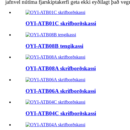
jafnvel nútíma fjarskiptakerfi geta ekki eyðilagt það ve
OYI-ATB01C skrifborðskassi
OYI-ATB08B tengikassi
OYI-ATB08A skrifborðskassi
OYI-ATB06A skrifborðskassi
OYI-ATB04C skrifborðskassi