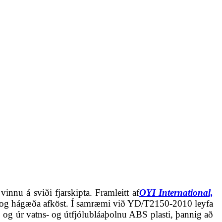
vinnu á sviði fjarskipta. Framleitt af
OYI International,
viði og hágæða afköst. Í samræmi við YD/T2150-2010 leyfa
ð og úr vatns- og útfjólubláaþolnu ABS plasti, þannig að