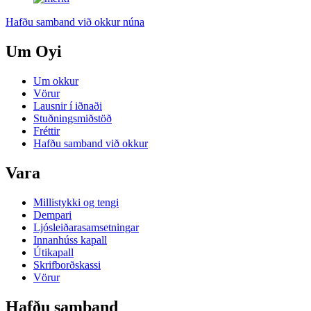
Hafðu samband við okkur núna
Um Oyi
Um okkur
Vörur
Lausnir í iðnaði
Stuðningsmiðstöð
Fréttir
Hafðu samband við okkur
Vara
Millistykki og tengi
Dempari
Ljósleiðarasamsetningar
Innanhúss kapall
Útikapall
Skrifborðskassi
Vörur
Hafðu samband