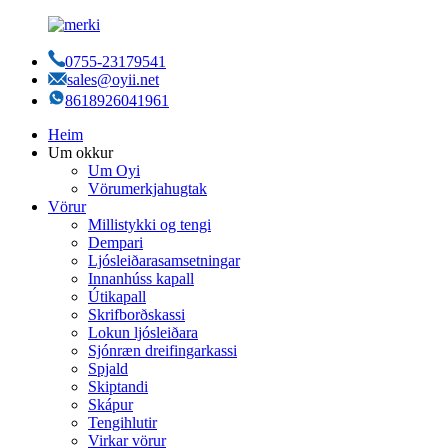
0755-23179541
sales@oyii.net
8618926041961
Heim
Um okkur
Um Oyi
Vörumerkjahugtak
Vörur
Millistykki og tengi
Dempari
Ljósleiðarasamsetningar
Innanhúss kapall
Útikapall
Skrifborðskassi
Lokun ljósleiðara
Sjónræn dreifingarkassi
Spjald
Skiptandi
Skápur
Tengihlutir
Virkar vörur