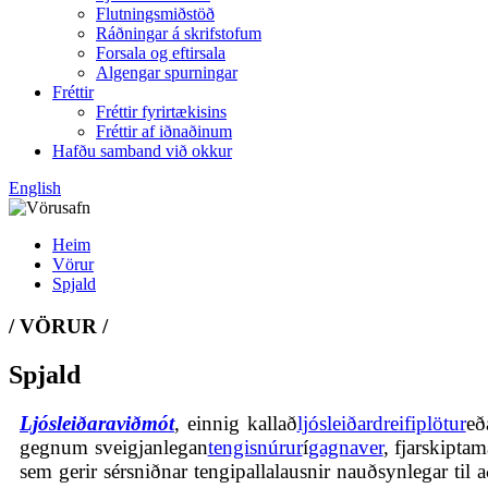
Flutningsmiðstöð
Ráðningar á skrifstofum
Forsala og eftirsala
Algengar spurningar
Fréttir
Fréttir fyrirtækisins
Fréttir af iðnaðinum
Hafðu samband við okkur
English
Heim
Vörur
Spjald
/ VÖRUR /
Spjald
Ljósleiðaraviðmót
, einnig kallað
ljósleiðardreifiplötur
eð
gegnum sveigjanlegan
tengisnúrur
í
gagnaver
, fjarskipta
sem gerir sérsniðnar tengipallalausnir nauðsynlegar til