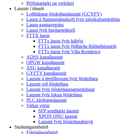
Prófunartæki og verkfæri
Lausnir í iðnaði
Loftblásnar ljósleiðaralausnir (GCYFY)
Lausn á flutningslínukerfi fyrir raforkuframleiðslu
Lausn gagnaversins
Lausn fyrir burðarnetkerfi
FTTX lausn
FTTx lausn fyrir háhýsi
FTTx lausn fyrir fjölhæða íbúðarhúsnæði
FTTx lausn fyrir Villa Residence
ADSS kapallausnir
OPGW kapallausnir
ASU kapallausnir
GYFTY kapallausnir
Lausnir á dreifiboxum fyrir ljósleiðara
Lausnir við ljósleiðara
Lausnir fyrir ljósleiðarasamsetningar
Lausnir fyrir lokun ljósleiðara
PLC klofningslausnir
Virkar vörur
SFP senditæki lausnir
XPON ONU lausnir
Lausnir fyrir ljósleiðarabreyti
Stuðningsmiðstöð
Fjármálamiðstöð