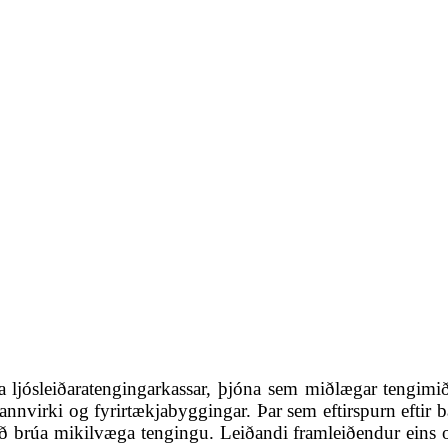
a ljósleiðaratengingarkassar, þjóna sem miðlægar tengimi
mannvirki og fyrirtækjabyggingar. Þar sem eftirspurn eftir
 að brúa mikilvæga tengingu. Leiðandi framleiðendur eins 