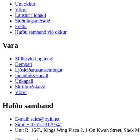
Um okkur
Vörur
Lausnir í iðnaði
Stuðningsmiðstöð
Fréttir
Hafðu samband við okkur
Vara
Millistykki og tengi
Dempari
Ljósleiðarasamsetningar
Innanhúss kapall
Útikapall
Skrifborðskassi
Vörur
Hafðu samband
E-mail: sales@oyii.net
Sími: + 0755-23179541
Unit R, 16/F., Kings Wing Plaza 2, 1 On Kwan Street, Shek 