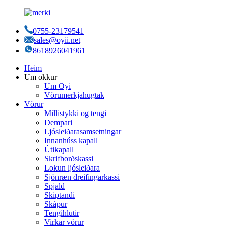
0755-23179541
sales@oyii.net
8618926041961
Heim
Um okkur
Um Oyi
Vörumerkjahugtak
Vörur
Millistykki og tengi
Dempari
Ljósleiðarasamsetningar
Innanhúss kapall
Útikapall
Skrifborðskassi
Lokun ljósleiðara
Sjónræn dreifingarkassi
Spjald
Skiptandi
Skápur
Tengihlutir
Virkar vörur