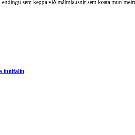
 og endingu sem keppa við málmlausnir sem kosta mun meir
 innifalin