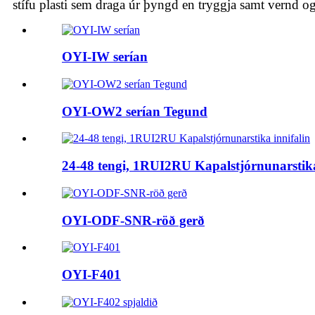
stífu plasti sem draga úr þyngd en tryggja samt vernd
OYI-IW serían
OYI-OW2 serían Tegund
24-48 tengi, 1RUI2RU Kapalstjórnunarstika
OYI-ODF-SNR-röð gerð
OYI-F401