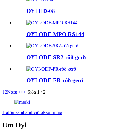
OYI HD-08
OYI-ODF-MPO RS144
OYI-ODF-SR2-röð gerð
OYI-ODF-FR-röð gerð
1
2
Næst >
>>
Síða 1 / 2
Hafðu samband við okkur núna
Um Oyi