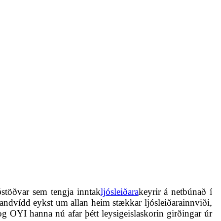
ðstöðvar sem tengja inntak
ljósleiðara
keyrir á netbúnað í
 bandvídd eykst um allan heim stækkar ljósleiðarainnviði,
og OYI hanna nú afar þétt leysigeislaskorin girðingar úr