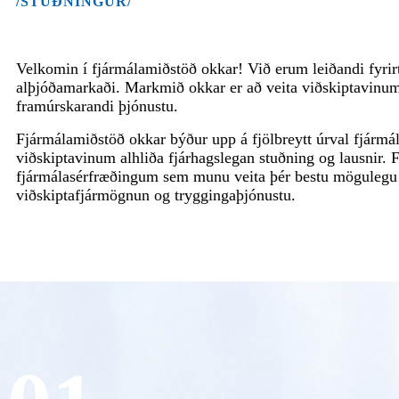
/STUÐNINGUR/
Velkomin í fjármálamiðstöð okkar! Við erum leiðandi fyrir
alþjóðamarkaði. Markmið okkar er að veita viðskiptavinu
framúrskarandi þjónustu.
Fjármálamiðstöð okkar býður upp á fjölbreytt úrval fjármá
viðskiptavinum alhliða fjárhagslegan stuðning og lausnir.
fjármálasérfræðingum sem munu veita þér bestu mögulegu f
viðskiptafjármögnun og tryggingaþjónustu.