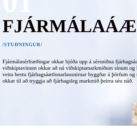
01
FJÁRMÁLAÁÆ
/STUÐNINGUR/
Fjármálasérfræðingar okkar bjóða upp á sérsniðna fjárhagsáæ
viðskiptavinum okkar að ná viðskiptamarkmiðum sínum o
veita bestu fjárhagsáætlunarlausnirnar byggðar á þörfum o
okkar til að tryggja að fjárhagsleg markmið þeirra séu náð.