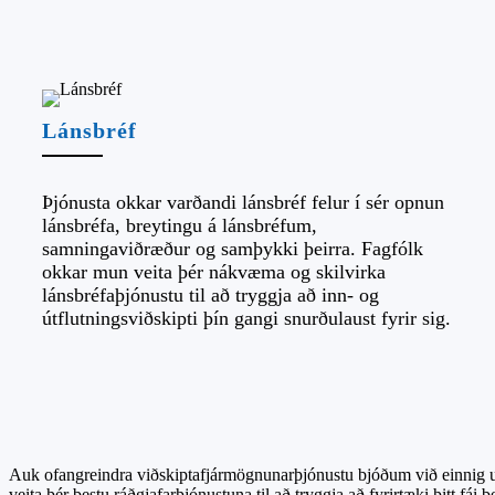
Lánsbréf
Þjónusta okkar varðandi lánsbréf felur í sér opnun
lánsbréfa, breytingu á lánsbréfum,
samningaviðræður og samþykki þeirra. Fagfólk
okkar mun veita þér nákvæma og skilvirka
lánsbréfaþjónustu til að tryggja að inn- og
útflutningsviðskipti þín gangi snurðulaust fyrir sig.
Auk ofangreindra viðskiptafjármögnunarþjónustu bjóðum við einnig up
veita þér bestu ráðgjafarþjónustuna til að tryggja að fyrirtæki þitt fái 