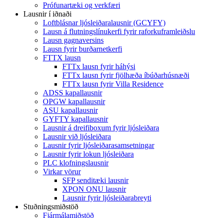
Prófunartæki og verkfæri
Lausnir í iðnaði
Loftblásnar ljósleiðaralausnir (GCYFY)
Lausn á flutningslínukerfi fyrir raforkuframleiðslu
Lausn gagnaversins
Lausn fyrir burðarnetkerfi
FTTX lausn
FTTx lausn fyrir háhýsi
FTTx lausn fyrir fjölhæða íbúðarhúsnæði
FTTx lausn fyrir Villa Residence
ADSS kapallausnir
OPGW kapallausnir
ASU kapallausnir
GYFTY kapallausnir
Lausnir á dreifiboxum fyrir ljósleiðara
Lausnir við ljósleiðara
Lausnir fyrir ljósleiðarasamsetningar
Lausnir fyrir lokun ljósleiðara
PLC klofningslausnir
Virkar vörur
SFP senditæki lausnir
XPON ONU lausnir
Lausnir fyrir ljósleiðarabreyti
Stuðningsmiðstöð
Fjármálamiðstöð