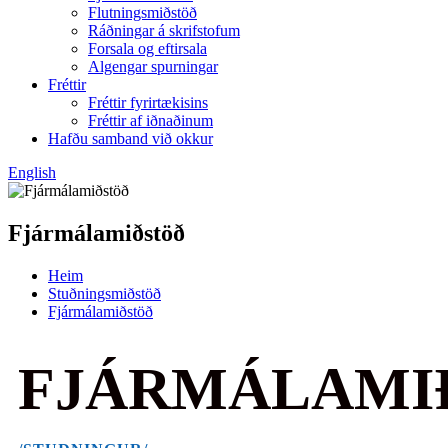
Flutningsmiðstöð
Ráðningar á skrifstofum
Forsala og eftirsala
Algengar spurningar
Fréttir
Fréttir fyrirtækisins
Fréttir af iðnaðinum
Hafðu samband við okkur
English
Fjármálamiðstöð
Heim
Stuðningsmiðstöð
Fjármálamiðstöð
FJÁRMÁLAMI