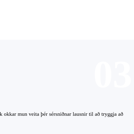
03
 okkar mun veita þér sérsniðnar lausnir til að tryggja að