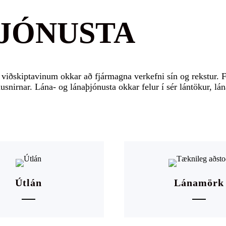
ÞJÓNUSTA
 viðskiptavinum okkar að fjármagna verkefni sín og rekstur. 
ausnirnar. Lána- og lánaþjónusta okkar felur í sér lántökur, lá
Útlán
Lánamörk