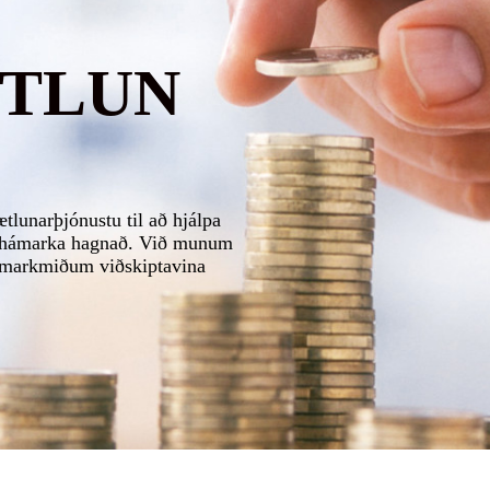
TLUN
tlunarþjónustu til að hjálpa
g hámarka hagnað. Við munum
g markmiðum viðskiptavina