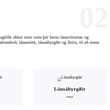
02
Fagfólk okkar mun veita þér bestu lánavörurnar og
naframboð, lánamörk, lánaábyrgðir og fleira, til að mæta
Lánsábyrgðir