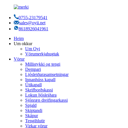
0755-23179541
sales@oyii.net
8618926041961
Heim
Um okkur
Um Oyi
Vörumerkjahugtak
Vörur
Millistykki og tengi
Dempari
Ljósleiðarasamsetningar
Innanhúss kapall
Útikapall
Skrifborðskassi
Lokun ljósleiðara
Sjónræn dreifingarkassi
Spjald
Skiptandi
Skápur
Tengihlutir
Virkar vörur