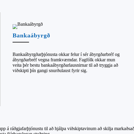
Bankaábyrgð
Bankaábyrgðarþjónusta okkar felur í sér ábyrgðarbréf og
ábyrgðarbréf vegna framkvæmdar. Fagfólk okkar mun
veita þér bestu bankaábyrgðarlausnirnar til að tryggja að
viðskipti þín gangi snurðulaust fyrir sig.
p á ráðgjafarþjónustu til að hjálpa viðskiptavinum að skilja markaðsa
besta fjárhagslegan stuðning.