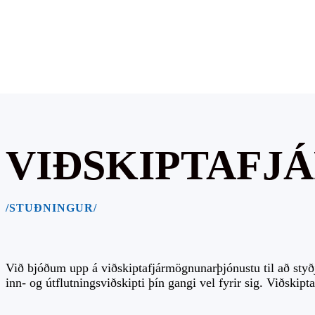
VIÐSKIPTAF
/STUÐNINGUR/
Við bjóðum upp á viðskiptafjármögnunarþjónustu til að styðja
inn- og útflutningsviðskipti þín gangi vel fyrir sig. Viðskip