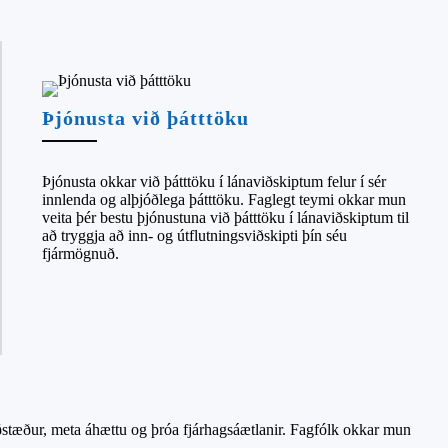
Þjónusta við þátttöku
Þjónusta okkar við þátttöku í lánaviðskiptum felur í sér
innlenda og alþjóðlega þátttöku. Faglegt teymi okkar mun
veita þér bestu þjónustuna við þátttöku í lánaviðskiptum til
að tryggja að inn- og útflutningsviðskipti þín séu
fjármögnuð.
ðstæður, meta áhættu og þróa fjárhagsáætlanir. Fagfólk okkar mun