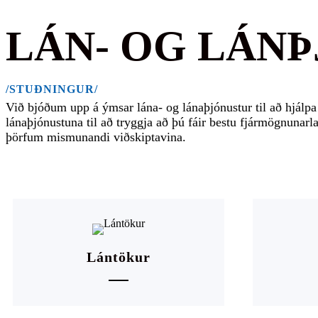
LÁN- OG LÁN
/STUÐNINGUR/
Við bjóðum upp á ýmsar lána- og lánaþjónustur til að hjálpa
lánaþjónustuna til að tryggja að þú fáir bestu fjármögnunarl
þörfum mismunandi viðskiptavina.
Lántökur