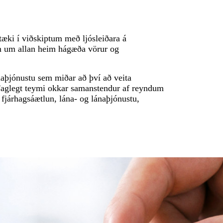
tæki í viðskiptum með ljósleiðara á
m um allan heim hágæða vörur og
laþjónustu sem miðar að því að veita
 Faglegt teymi okkar samanstendur af reyndum
járhagsáætlun, lána- og lánaþjónustu,