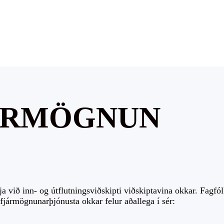
JÁRMÖGNUN
 við inn- og útflutningsviðskipti viðskiptavina okkar. Fagfólk
tafjármögnunarþjónusta okkar felur aðallega í sér: