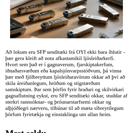
Að lokum eru SFP senditæki frá OYI ekki bara íhlutir -
þær gera kleift að nota afkastamikil ljósleiðarkerfi.
Hvort sem það er í gagnaverum, fjarskiptakerfum,
iðnaðarsvæðum eða kapalsjónvarpsstöðvum, þá vinna
þær með fjölbreyttum ljósleiðaravörum okkar að því að
skila áreiðanlegum, hröðum og stigstærðum
samskiptum. Þar sem þörfin fyrir hraðari og skilvirkari
gagnaflutning eykst, eru SFP senditæki okkar, studdar af
sterkri rannsóknar- og þróunarstarfsemi okkar og
alþjóðlegri nærveru, tilbúnar til að mæta síbreytilegum
þörfum fyrirtækja og einstaklinga um allan heim.