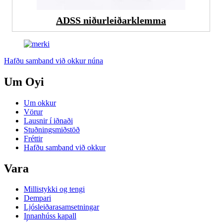
ADSS niðurleiðarklemma
Hafðu samband við okkur núna
Um Oyi
Um okkur
Vörur
Lausnir í iðnaði
Stuðningsmiðstöð
Fréttir
Hafðu samband við okkur
Vara
Millistykki og tengi
Dempari
Ljósleiðarasamsetningar
Innanhúss kapall