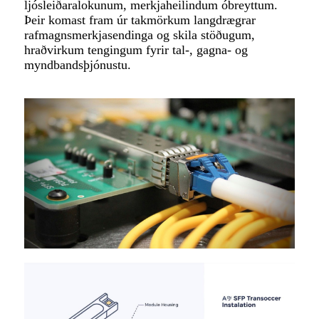
ljósleiðaralokunum, merkjaheilindum óbreyttum.
Þeir komast fram úr takmörkum langdrægrar
rafmagnsmerkjasendinga og skila stöðugum,
hraðvirkum tengingum fyrir tal-, gagna- og
myndbandsþjónustu.