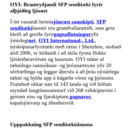
OYI: Brautryðjandi SFP senditæki fyrir
alþjóðleg ljósnet
Í ört vaxandi heimi
sjónræn samskipti
,
SFP
senditæki
lausnir eru grundvallaratriði, sem gera
kleift að greiða fyrir
gagnaflutningur
yfir
ýmislegt
net
.
OYI International., Ltd.
,
nýsköpunarfyrirtæki með rætur í Shenzhen, stofnað
árið 2006, er leiðandi í að skila fyrsta flokks
ljósleiðaravörum og lausnum. OYI státar af
tæknilegu rannsóknar- og þróunarteymi yfir 20
sérfræðinga og leggur áherslu á að þróa nýstárlega
tækni og bjóða upp á hágæða vörur og þjónustu.
Framboð okkar nær til 143 landa og við höfum
myndað langtímasamstarf við 268 viðskiptavini í
geirum eins og fjarskiptum,
gagnaver
,
kapalsjónvarp og iðnaðarsvið.
Upppakkning SFP senditækislausna