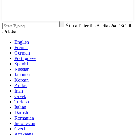
Ýttu á Enter til að leita eða ESC til
að loka
English
French
German
Portuguese
Spanish
Russian
Japanese
Korean
Arabic
Irish
Greek
Turkish
Italian
Danish
Romanian
Indonesian
Czech
Afrikaans