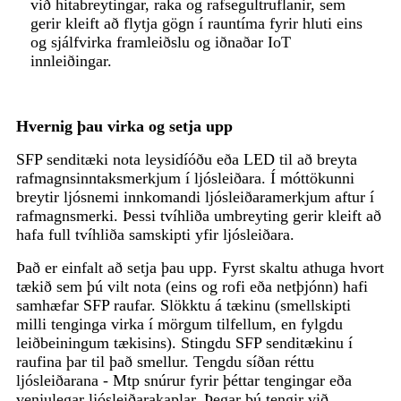
við hitabreytingar, raka og rafsegultruflanir, sem
gerir kleift að flytja gögn í rauntíma fyrir hluti eins
og sjálfvirka framleiðslu og iðnaðar IoT
innleiðingar.
Hvernig þau virka og setja upp
SFP senditæki nota leysidíóðu eða LED til að breyta
rafmagnsinntaksmerkjum í ljósleiðara. Í móttökunni
breytir ljósnemi innkomandi ljósleiðaramerkjum aftur í
rafmagnsmerki. Þessi tvíhliða umbreyting gerir kleift að
hafa full tvíhliða samskipti yfir ljósleiðara.
Það er einfalt að setja þau upp. Fyrst skaltu athuga hvort
tækið sem þú vilt nota (eins og rofi eða netþjónn) hafi
samhæfar SFP raufar. Slökktu á tækinu (smellskipti
milli tenginga virka í mörgum tilfellum, en fylgdu
leiðbeiningum tækisins). Stingdu SFP senditækinu í
raufina þar til það smellur. Tengdu síðan réttu
ljósleiðarana - Mtp snúrur fyrir þéttar tengingar eða
venjulegar ljósleiðarakaplar. Þegar þú tengir við