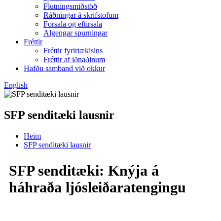
Flutningsmiðstöð
Ráðningar á skrifstofum
Forsala og eftirsala
Algengar spurningar
Fréttir
Fréttir fyrirtækisins
Fréttir af iðnaðinum
Hafðu samband við okkur
English
SFP senditæki lausnir
Heim
SFP senditæki lausnir
SFP senditæki: Knýja á
háhraða ljósleiðaratengingu