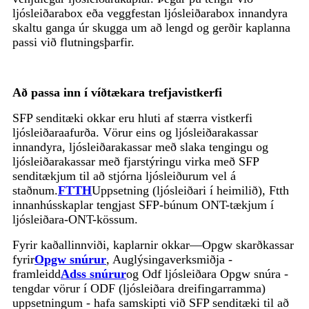
ljósleiðarabox eða veggfestan ljósleiðarabox innandyra
skaltu ganga úr skugga um að lengd og gerðir kaplanna
passi við flutningsþarfir.
Að passa inn í víðtækara trefjavistkerfi
SFP senditæki okkar eru hluti af stærra vistkerfi
ljósleiðaraafurða. Vörur eins og ljósleiðarakassar
innandyra, ljósleiðarakassar með slaka tengingu og
ljósleiðarakassar með fjarstýringu virka með SFP
senditækjum til að stjórna ljósleiðurum vel á
staðnum.
FTTH
Uppsetning (ljósleiðari í heimilið), Ftth
innanhússkaplar tengjast SFP-búnum ONT-tækjum í
ljósleiðara-ONT-kössum.
Fyrir kaðallinnviði, kaplarnir okkar—Opgw skarðkassar
fyrir
Opgw snúrur
, Auglýsingaverksmiðja -
framleidd
Adss snúrur
og Odf ljósleiðara Opgw snúra -
tengdar vörur í ODF (ljósleiðara dreifingarramma)
uppsetningum - hafa samskipti við SFP senditæki til að