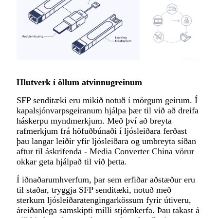
Hlutverk í öllum atvinnugreinum
SFP senditæki eru mikið notuð í mörgum geirum. Í
kapalsjónvarpsgeiranum hjálpa þær til við að dreifa
háskerpu myndmerkjum. Með því að breyta
rafmerkjum frá höfuðbúnaði í ljósleiðara ferðast
þau langar leiðir yfir ljósleiðara og umbreyta síðan
aftur til áskrifenda - Media Converter China vörur
okkar geta hjálpað til við þetta.
Í iðnaðarumhverfum, þar sem erfiðar aðstæður eru
til staðar, tryggja SFP senditæki, notuð með
sterkum ljósleiðaratengingarkössum fyrir útiveru,
áreiðanlega samskipti milli stjórnkerfa. Þau takast á