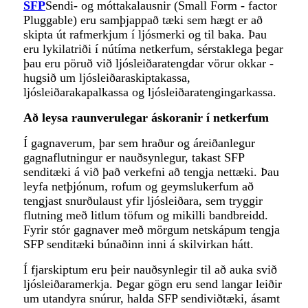
SFP
Sendi- og móttakalausnir (Small Form - factor
Pluggable) eru samþjappað tæki sem hægt er að
skipta út rafmerkjum í ljósmerki og til baka. Þau
eru lykilatriði í nútíma netkerfum, sérstaklega þegar
þau eru pöruð við ljósleiðaratengdar vörur okkar -
hugsið um ljósleiðaraskiptakassa,
ljósleiðarakapalkassa og ljósleiðaratengingarkassa.
Að leysa raunverulegar áskoranir í netkerfum
Í gagnaverum, þar sem hraður og áreiðanlegur
gagnaflutningur er nauðsynlegur, takast SFP
senditæki á við það verkefni að tengja nettæki. Þau
leyfa netþjónum, rofum og geymslukerfum að
tengjast snurðulaust yfir ljósleiðara, sem tryggir
flutning með litlum töfum og mikilli bandbreidd.
Fyrir stór gagnaver með mörgum netskápum tengja
SFP senditæki búnaðinn inni á skilvirkan hátt.
Í fjarskiptum eru þeir nauðsynlegir til að auka svið
ljósleiðaramerkja. Þegar gögn eru send langar leiðir
um utandyra snúrur, halda SFP sendiviðtæki, ásamt