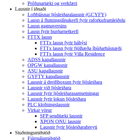
Prófunartæki og verkfæri
Lausnir í iðnaði
Loftblásnar ljósleiðaralausnir (GCYFY)
Lausn á flutningslínukerfi fyrir raforkuframleiðslu
Lausn gagnaversins
Lausn fyrir burðarnetkerfi
FTTX lausn
FTTx lausn fyrir háhýsi
FTTx lausn fyrir fjölhæða íbúðarhúsnæði
FTTx lausn fyrir Villa Residence
ADSS kapallausnir
OPGW kapallausnir
ASU kapallausnir
GYFTY kapallausnir
Lausnir á dreifiboxum fyrir ljósleiðara
Lausnir við ljósleiðara
Lausnir fyrir ljósleiðarasamsetningar
Lausnir fyrir lokun ljósleiðara
PLC klofningslausnir
Virkar vörur
SFP senditæki lausnir
XPON ONU lausnir
Lausnir fyrir ljósleiðarabreyti
Stuðningsmiðstöð
Fjármálamiðstöð