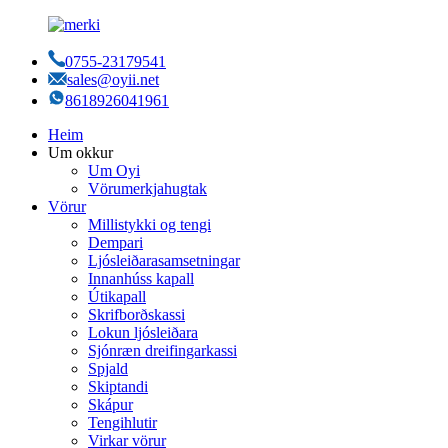
0755-23179541
sales@oyii.net
8618926041961
Heim
Um okkur
Um Oyi
Vörumerkjahugtak
Vörur
Millistykki og tengi
Dempari
Ljósleiðarasamsetningar
Innanhúss kapall
Útikapall
Skrifborðskassi
Lokun ljósleiðara
Sjónræn dreifingarkassi
Spjald
Skiptandi
Skápur
Tengihlutir
Virkar vörur