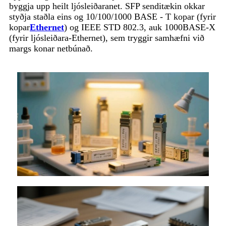
byggja upp heilt ljósleiðaranet. SFP senditækin okkar
styðja staðla eins og 10/100/1000 BASE - T kopar (fyrir
kopar
Ethernet
) og IEEE STD 802.3, auk 1000BASE-X
(fyrir ljósleiðara-Ethernet), sem tryggir samhæfni við
margs konar netbúnað.