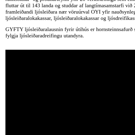
fluttar út til 143 landa og studdar af langtímasamstarfi við
framleiðandi ljósleiðara nær vöruúrval OYI yfir nauðsynle
ljósleiðaralokakassar, ljósleiðaralokakassar og ljósdreifikas
GYFTY ljósleiðaralausnin fyrir útihús er hornsteinnsafurð s
fylgja ljósleiðaradreifingu utandyra.