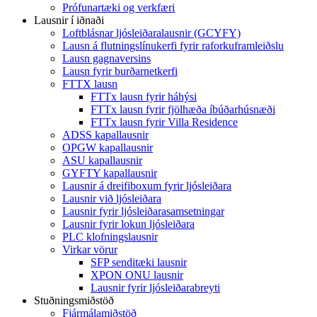
Prófunartæki og verkfæri
Lausnir í iðnaði
Loftblásnar ljósleiðaralausnir (GCYFY)
Lausn á flutningslínukerfi fyrir raforkuframleiðslu
Lausn gagnaversins
Lausn fyrir burðarnetkerfi
FTTX lausn
FTTx lausn fyrir háhýsi
FTTx lausn fyrir fjölhæða íbúðarhúsnæði
FTTx lausn fyrir Villa Residence
ADSS kapallausnir
OPGW kapallausnir
ASU kapallausnir
GYFTY kapallausnir
Lausnir á dreifiboxum fyrir ljósleiðara
Lausnir við ljósleiðara
Lausnir fyrir ljósleiðarasamsetningar
Lausnir fyrir lokun ljósleiðara
PLC klofningslausnir
Virkar vörur
SFP senditæki lausnir
XPON ONU lausnir
Lausnir fyrir ljósleiðarabreyti
Stuðningsmiðstöð
Fjármálamiðstöð