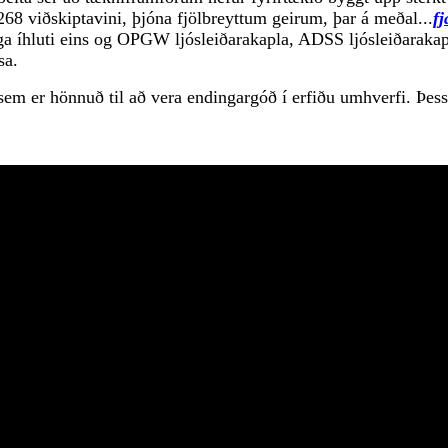
 268 viðskiptavini, þjóna fjölbreyttum geirum, þar á meðal...
fj
ga íhluti eins og OPGW ljósleiðarakapla, ADSS ljósleiðarakap
sa.
em er hönnuð til að vera endingargóð í erfiðu umhverfi. Þessi