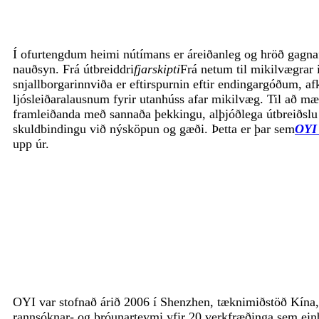
Í ofurtengdum heimi nútímans er áreiðanleg og hröð gagnaf
nauðsyn. Frá útbreiddri
fjarskipti
Frá netum til mikilvægrar 
snjallborgarinnviða er eftirspurnin eftir endingargóðum, a
ljósleiðaralausnum fyrir utanhúss afar mikilvæg. Til að mæt
framleiðanda með sannaða þekkingu, alþjóðlega útbreiðsl
skuldbindingu við nýsköpun og gæði. Þetta er þar sem
OYI 
upp úr.
OYI var stofnað árið 2006 í Shenzhen, tæknimiðstöð Kína, 
rannsóknar- og þróunarteymi yfir 20 verkfræðinga sem einb