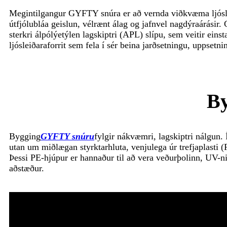
Megintilgangur GYFTY snúra er að vernda viðkvæma ljósle
útfjólubláa geislun, vélrænt álag og jafnvel nagdýraárás
sterkri álpólýetýlen lagskiptri (APL) slípu, sem veitir ein
ljósleiðaraforrit sem fela í sér beina jarðsetningu, uppse
By
Bygging
GYFTY snúru
fylgir nákvæmri, lagskiptri nálgun. 
utan um miðlægan styrktarhluta, venjulega úr trefjaplasti (
Þessi PE-hjúpur er hannaður til að vera veðurþolinn, UV-n
aðstæður.