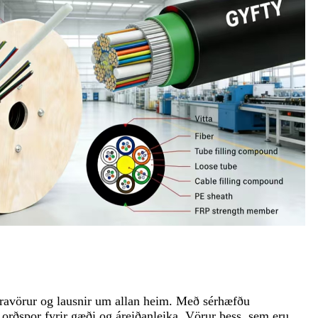
ðaravörur og lausnir um allan heim. Með sérhæfðu
orðspor fyrir gæði og áreiðanleika. Vörur þess, sem eru