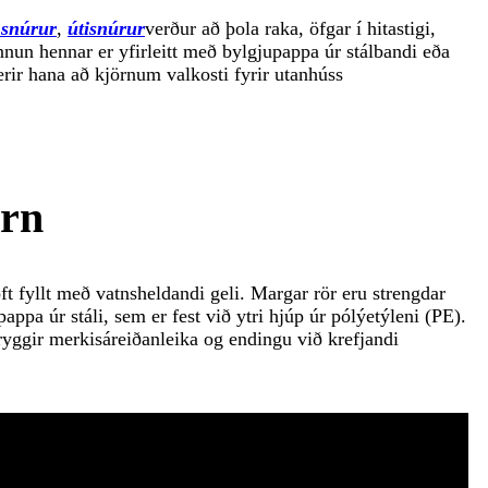
 snúrur
,
útisnúrur
verður að þola raka, öfgar í hitastigi,
un hennar er yfirleitt með bylgjupappa úr stálbandi eða
erir hana að kjörnum valkosti fyrir utanhúss
örn
oft fyllt með vatnsheldandi geli. Margar rör eru strengdar
ppa úr stáli, sem er fest við ytri hjúp úr pólýetýleni (PE).
ryggir merkisáreiðanleika og endingu við krefjandi