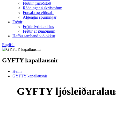
Flutningsmiðstöð
Ráðningar á skrifstofum
Forsala og eftirsala
Algengar spurningar
Fréttir
Fréttir fyrirtækisins
Fréttir af iðnaðinum
Hafðu samband við okkur
English
GYFTY kapallausnir
Heim
GYFTY kapallausnir
GYFTY ljósleiðaralaus