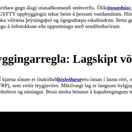
iðara gegn álagi utanaðkomandi umhverfis. Ólíkt
innanhúss
ir. GYFTY uppbyggingin tekur beint á þessum vandamálum. Hönn
staka vélræna þrýstingsþol og ógegndræpa rakahindrun. Þetta g
tningu á loftstokkum eða uppsetningu með sendiboðavírum.
ggingarregla: Lagskipt v
Í kjarna sínum er litakóðað
ljósleiðarar
eru innan í lausu röri, 
FRP), sem veitir teygjuvörn. Mikilvægt lag er langsum bylgjupa
iðurbrot og núningur. Þessi sterka hönnun á kapaltengingum t