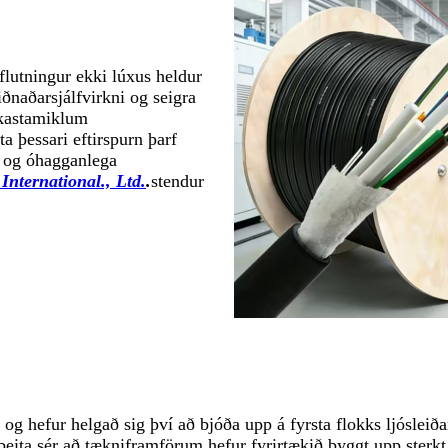
lutningur ekki lúxus heldur
iðnaðarsjálfvirkni og seigra
fkastamiklum
a þessari eftirspurn þarf
u og óhagganlega
International., Ltd.
.
stendur
og hefur helgað sig því að bjóða upp á fyrsta flokks ljóslei
eita sér að tækniframförum hefur fyrirtækið byggt upp sterkt 