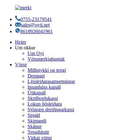
0755-23179541
sales@oyii.net
8618926041961
Heim
Um okkur
Um Oyi
Vörumerkjahugtak
Vörur
Millistykki og tengi
Dempari
Ljósleiðarasamsetningar
Innanhúss kapall
Útikapall
Skrifborðskassi
Lokun ljósleiðara
Sjónræn dreifingarkassi
Spjald
Skiptandi
Skápur
Tengihlutir
Virkar vörur