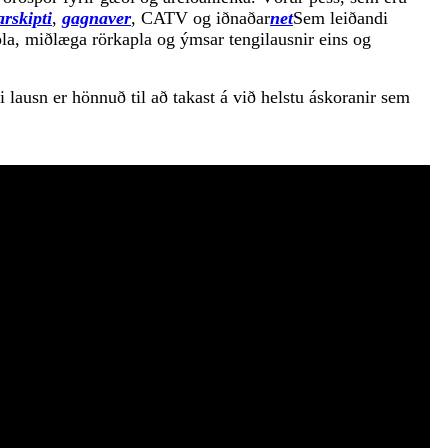
arskipti
,
gagnaver
, CATV og iðnaðar
net
Sem leiðandi
la, miðlæga rörkapla og ýmsar tengilausnir eins og
 lausn er hönnuð til að takast á við helstu áskoranir sem