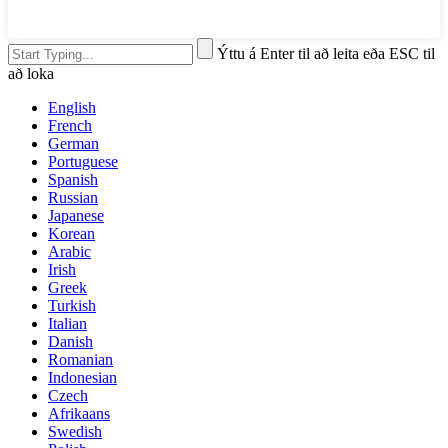
Ýttu á Enter til að leita eða ESC til
að loka
English
French
German
Portuguese
Spanish
Russian
Japanese
Korean
Arabic
Irish
Greek
Turkish
Italian
Danish
Romanian
Indonesian
Czech
Afrikaans
Swedish