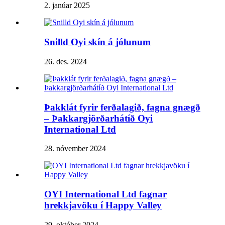
2. janúar 2025
Snilld Oyi skín á jólunum
26. des. 2024
Þakklát fyrir ferðalagið, fagna gnægð
– Þakkargjörðarhátíð Oyi
International Ltd
28. nóvember 2024
OYI International Ltd fagnar
hrekkjavöku í Happy Valley
29. október 2024