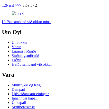
1
2
Næst >
>>
Síða 1 / 2
Hafðu samband við okkur núna
Um Oyi
Um okkur
Vörur
Lausnir í iðnaði
Stuðningsmiðstöð
Fréttir
Hafðu samband við okkur
Vara
Millistykki og tengi
Dempari
Ljósleiðarasamsetningar
Innanhúss kapall
Útikapall
Skrifborðskassi