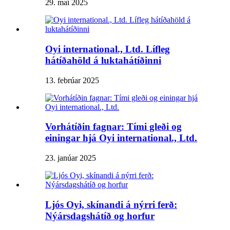
29. maí 2025
Oyi international., Ltd. Lífleg
hátíðahöld á luktahátíðinni
13. febrúar 2025
Vorhátíðin fagnar: Tími gleði og
einingar hjá Oyi international., Ltd.
23. janúar 2025
Ljós Oyi, skínandi á nýrri ferð:
Nýársdagshátíð og horfur