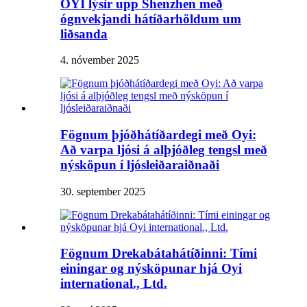
OYI lýsir upp Shenzhen með
ógnvekjandi hátíðarhöldum um
liðsanda
4. nóvember 2025
Fögnum þjóðhátíðardegi með Oyi:
Að varpa ljósi á alþjóðleg tengsl með
nýsköpun í ljósleiðaraiðnaði
30. september 2025
Fögnum Drekabátahátíðinni: Tími
einingar og nýsköpunar hjá Oyi
international., Ltd.