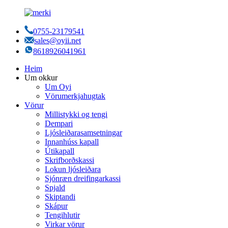
0755-23179541
sales@oyii.net
8618926041961
Heim
Um okkur
Um Oyi
Vörumerkjahugtak
Vörur
Millistykki og tengi
Dempari
Ljósleiðarasamsetningar
Innanhúss kapall
Útikapall
Skrifborðskassi
Lokun ljósleiðara
Sjónræn dreifingarkassi
Spjald
Skiptandi
Skápur
Tengihlutir
Virkar vörur