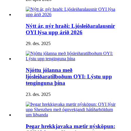
Nýtt ár, nýr hraði: Ljósleiðaralausnir
OYI lýsa upp árið 2026
29. des. 2025
Njóttu jólanna með
ljósleiðaratilboðum OYI: Lýstu upp
tenginguna þína
23. des. 2025
Þegar hrekkjavaka mætir nýsköpun: