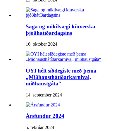
Saga og mikilvægi kínverska
þjóðhátíðardagsins
16. október 2024
OYI hélt síðdegiste með þema
„Miðhausthátíðarkarnival,
miðhaustgáta“
14. september 2024
Ársfundur 2024
5. febrúar 2024