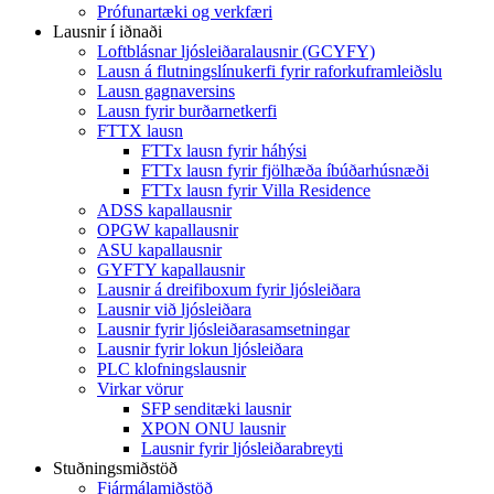
Prófunartæki og verkfæri
Lausnir í iðnaði
Loftblásnar ljósleiðaralausnir (GCYFY)
Lausn á flutningslínukerfi fyrir raforkuframleiðslu
Lausn gagnaversins
Lausn fyrir burðarnetkerfi
FTTX lausn
FTTx lausn fyrir háhýsi
FTTx lausn fyrir fjölhæða íbúðarhúsnæði
FTTx lausn fyrir Villa Residence
ADSS kapallausnir
OPGW kapallausnir
ASU kapallausnir
GYFTY kapallausnir
Lausnir á dreifiboxum fyrir ljósleiðara
Lausnir við ljósleiðara
Lausnir fyrir ljósleiðarasamsetningar
Lausnir fyrir lokun ljósleiðara
PLC klofningslausnir
Virkar vörur
SFP senditæki lausnir
XPON ONU lausnir
Lausnir fyrir ljósleiðarabreyti
Stuðningsmiðstöð
Fjármálamiðstöð