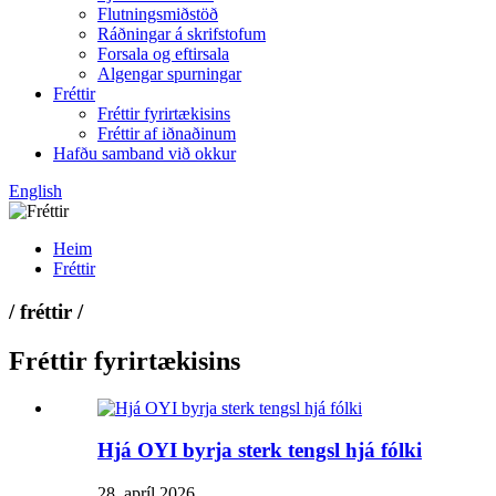
Flutningsmiðstöð
Ráðningar á skrifstofum
Forsala og eftirsala
Algengar spurningar
Fréttir
Fréttir fyrirtækisins
Fréttir af iðnaðinum
Hafðu samband við okkur
English
Heim
Fréttir
/ fréttir /
Fréttir fyrirtækisins
Hjá OYI byrja sterk tengsl hjá fólki
28. apríl 2026