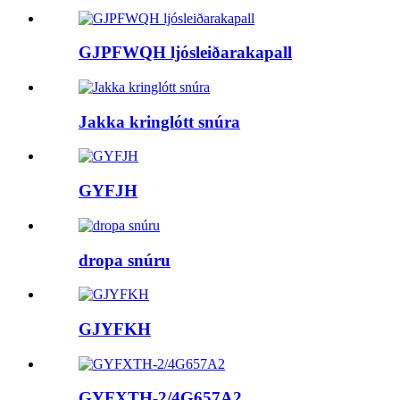
GJPFWQH ljósleiðarakapall
Jakka kringlótt snúra
GYFJH
dropa snúru
GJYFKH
GYFXTH-2/4G657A2