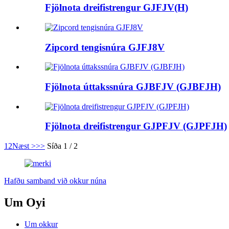
Fjölnota dreifistrengur GJFJV(H)
Zipcord tengisnúra GJFJ8V
Fjölnota úttakssnúra GJBFJV (GJBFJH)
Fjölnota dreifistrengur GJPFJV (GJPFJH)
1
2
Næst >
>>
Síða 1 / 2
Hafðu samband við okkur núna
Um Oyi
Um okkur