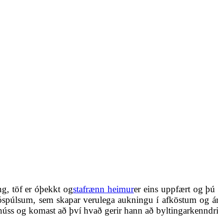
g, töf er óþekkt og
stafrænn heimur
er eins uppfært og þú 
spúlsum, sem skapar verulega aukningu í afköstum og árei
úss og komast að því hvað gerir hann að byltingarkenndri u