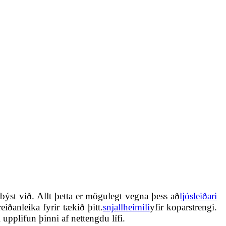
býst við. Allt þetta er mögulegt vegna þess að
ljósleiðari
ðanleika fyrir tækið þitt.
snjallheimili
yfir koparstrengi.
pplifun þinni af nettengdu lífi.