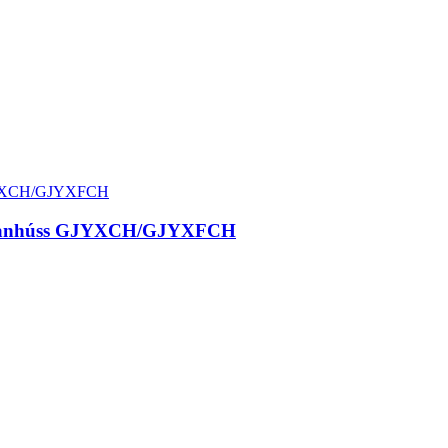
ir utanhúss GJYXCH/GJYXFCH