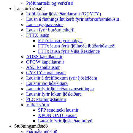
Prófunartæki og verkfæri
Lausnir í iðnaði
Loftblásnar ljósleiðaralausnir (GCYFY)
Lausn á flutningslínukerfi fyrir raforkuframleiðslu
Lausn gagnaversins
Lausn fyrir burðarnetkerfi
FTTX lausn
FTTx lausn fyrir háhýsi
FTTx lausn fyrir fjölhæða íbúðarhúsnæði
FTTx lausn fyrir Villa Residence
ADSS kapallausnir
OPGW kapallausnir
ASU kapallausnir
GYFTY kapallausnir
Lausnir á dreifiboxum fyrir ljósleiðara
Lausnir við ljósleiðara
Lausnir fyrir ljósleiðarasamsetningar
Lausnir fyrir lokun ljósleiðara
PLC klofningslausnir
Virkar vörur
SFP senditæki lausnir
XPON ONU lausnir
Lausnir fyrir ljósleiðarabreyti
Stuðningsmiðstöð
Fjármálamiðstöð