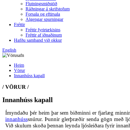
Flutningsmiðstöð
Ráðningar á skrifstofum
Forsala og eftirsala
Algengar spurningar
Fréttir
Fréttir fyrirtækisins
Fréttir af iðnaðinum
Hafðu samband við okkur
English
Heim
Vörur
Innanhúss kapall
/ VÖRUR /
Innanhúss kapall
Ímyndaðu þér heim þar sem biðminni er fjarlæg minnin
innanhúss
snúrur. Þunnir glerþræðir senda gögn með ljó
Við skulum skoða þennan leynda ljósleiðara fyrir innanh