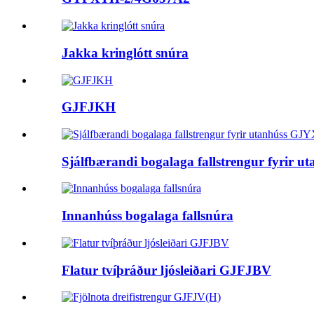
Jakka kringlótt snúra
GJFJKH
Sjálfbærandi bogalaga fallstrengur fyr
Innanhúss bogalaga fallsnúra
Flatur tvíþráður ljósleiðari GJFJBV