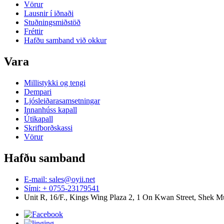
Vörur
Lausnir í iðnaði
Stuðningsmiðstöð
Fréttir
Hafðu samband við okkur
Vara
Millistykki og tengi
Dempari
Ljósleiðarasamsetningar
Innanhúss kapall
Útikapall
Skrifborðskassi
Vörur
Hafðu samband
E-mail: sales@oyii.net
Sími: + 0755-23179541
Unit R, 16/F., Kings Wing Plaza 2, 1 On Kwan Street, Shek 