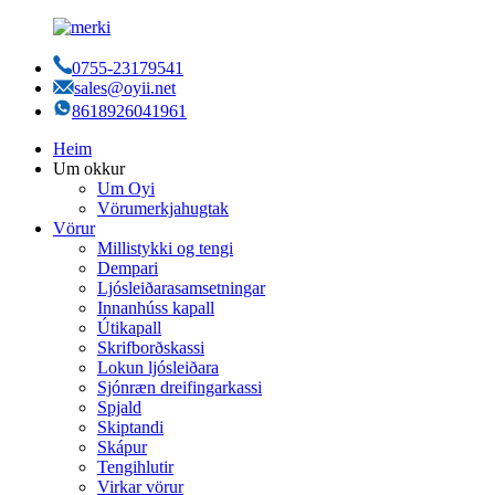
0755-23179541
sales@oyii.net
8618926041961
Heim
Um okkur
Um Oyi
Vörumerkjahugtak
Vörur
Millistykki og tengi
Dempari
Ljósleiðarasamsetningar
Innanhúss kapall
Útikapall
Skrifborðskassi
Lokun ljósleiðara
Sjónræn dreifingarkassi
Spjald
Skiptandi
Skápur
Tengihlutir
Virkar vörur