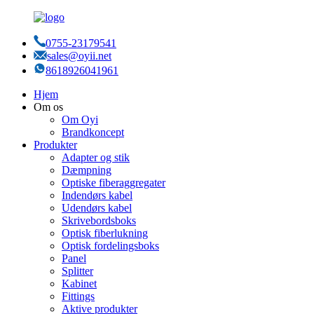
0755-23179541
sales@oyii.net
8618926041961
Hjem
Om os
Om Oyi
Brandkoncept
Produkter
Adapter og stik
Dæmpning
Optiske fiberaggregater
Indendørs kabel
Udendørs kabel
Skrivebordsboks
Optisk fiberlukning
Optisk fordelingsboks
Panel
Splitter
Kabinet
Fittings
Aktive produkter