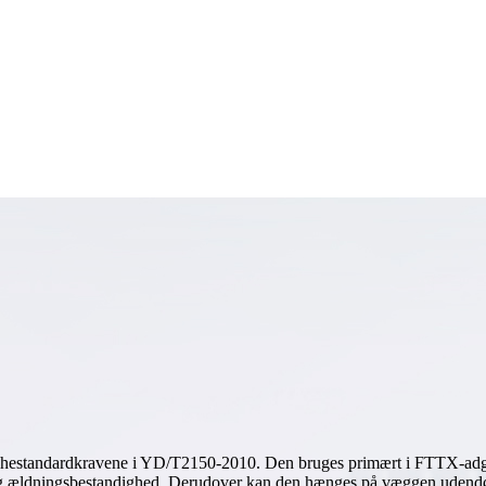
estandardkravene i YD/T2150-2010. Den bruges primært i FTTX-adgang
og ældningsbestandighed. Derudover kan den hænges på væggen udendørs 