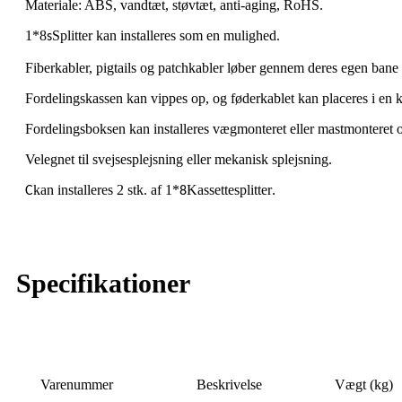
Materiale: ABS, vandtæt, støvtæt, anti-aging, RoHS.
1*8
Splitter kan installeres som en mulighed.
s
Fiberkabler, pigtails og patchkabler løber gennem deres egen bane 
Fordelingskassen kan vippes op, og føderkablet kan placeres i en k
Fordelingsboksen kan installeres vægmonteret eller mastmonteret o
Velegnet til svejsesplejsning eller mekanisk splejsning.
kan installeres 2 stk. af 1*
Kassettesplitter
C
8
.
Specifikationer
Varenummer
Beskrivelse
Vægt (kg)