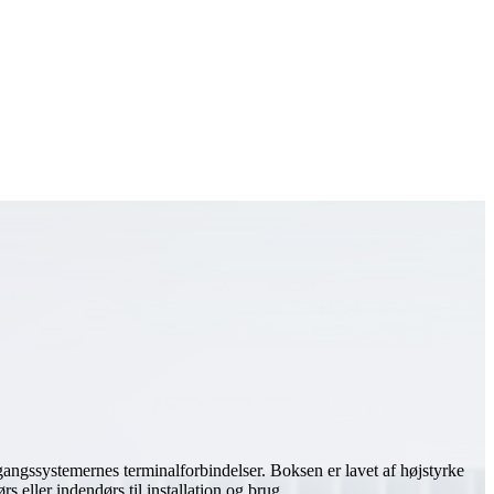
ssystemernes terminalforbindelser. Boksen er lavet af højstyrke
eller indendørs til installation og brug.