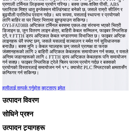
प्रणाली टर्मिनल लिङ्कमा प्रयोग गरिन्छ। बक्स उच्च-शक्ति पीसी, ABS
प्लास्टिक मिश्र धातु इन्जेक्सन मोल्डिंगबाट बनेको छ, जसले राम्रो सीलिंग र
बुढ्यौली प्रतिरोध प्रदान गर्दछ। थप रूपमा, यसलाई स्थापना र प्रयोगको
लागि बाहिर वा घर भित्र भित्तामा झुण्ड्याउन सकिन्छ।
OYI-FAT08B अप्टिकल टर्मिनल बक्समा एकल-तह संरचना भएको भित्री
डिजाइन छ, जुन वितरण लाइन क्षेत्र, बाहिरी केबल सम्मिलन, फाइबर स्प्लिसिङ
ट्रे, र FTTH ड्रप अप्टिकल केबल भण्डारणमा विभाजित छ। फाइबर अप्टिक
लाइनहरू धेरै स्पष्ट छन्, जसले यसलाई सञ्चालन र मर्मत गर्न सुविधाजनक
बनाउँछ। बक्स मुनि २ केबल प्वालहरू छन् जसले प्रत्यक्ष वा फरक
जंक्शनहरूको लागि २ बाहिरी अप्टिकल केबलहरू समायोजन गर्न सक्छ, र यसले
अन्तिम जडानहरूको लागि ८ FTTH ड्रप अप्टिकल केबलहरू पनि समायोजन
गर्न सक्छ। फाइबर स्प्लिसिङ ट्रेले फ्लिप फारम प्रयोग गर्दछ र बक्सको
प्रयोगको विस्तारलाई समायोजन गर्न १*८ क्यासेट PLC स्प्लिटरको क्षमतासँग
कन्फिगर गर्न सकिन्छ।
हामीलाई सम्पर्क गर्नुहोस
व्हाट्सएप
इमेल
उत्पादन विवरण
सोधिने प्रश्न
उत्पादन ट्यागहरू