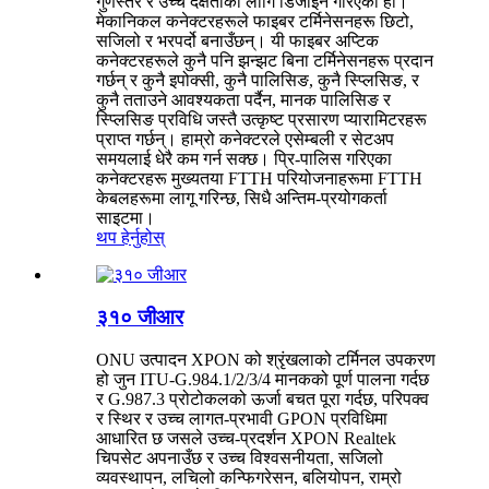
गुणस्तर र उच्च दक्षताको लागि डिजाइन गरिएको हो।
मेकानिकल कनेक्टरहरूले फाइबर टर्मिनेसनहरू छिटो,
सजिलो र भरपर्दो बनाउँछन्। यी फाइबर अप्टिक
कनेक्टरहरूले कुनै पनि झन्झट बिना टर्मिनेसनहरू प्रदान
गर्छन् र कुनै इपोक्सी, कुनै पालिसिङ, कुनै स्प्लिसिङ, र
कुनै तताउने आवश्यकता पर्दैन, मानक पालिसिङ र
स्प्लिसिङ प्रविधि जस्तै उत्कृष्ट प्रसारण प्यारामिटरहरू
प्राप्त गर्छन्। हाम्रो कनेक्टरले एसेम्बली र सेटअप
समयलाई धेरै कम गर्न सक्छ। प्रि-पालिस गरिएका
कनेक्टरहरू मुख्यतया FTTH परियोजनाहरूमा FTTH
केबलहरूमा लागू गरिन्छ, सिधै अन्तिम-प्रयोगकर्ता
साइटमा।
थप हेर्नुहोस्
३१० जीआर
ONU उत्पादन XPON को श्रृंखलाको टर्मिनल उपकरण
हो जुन ITU-G.984.1/2/3/4 मानकको पूर्ण पालना गर्दछ
र G.987.3 प्रोटोकलको ऊर्जा बचत पूरा गर्दछ, परिपक्व
र स्थिर र उच्च लागत-प्रभावी GPON प्रविधिमा
आधारित छ जसले उच्च-प्रदर्शन XPON Realtek
चिपसेट अपनाउँछ र उच्च विश्वसनीयता, सजिलो
व्यवस्थापन, लचिलो कन्फिगरेसन, बलियोपन, राम्रो