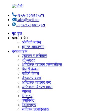
०७५५-२३१७९५४१
sales@oyii.net
८६१८९२६०४१९६१
गृह पृष्ठ
हाम्रो बारेमा
ओयीको बारेमा
ब्रान्ड अवधारणा
उत्पादनहरू
एडाप्टर र कनेक्टर
एटेन्युएटर
अप्टिकल फाइबर एसेम्बलीहरू
भित्री केबल
बाहिरी केबल
डेस्कटप बक्स
अप्टिकल फाइबर बन्द
अप्टिकल वितरण बक्स
प्यानल
स्प्लिटर
क्याबिनेट
फिटिंगहरू
सक्रिय उत्पादनहरू