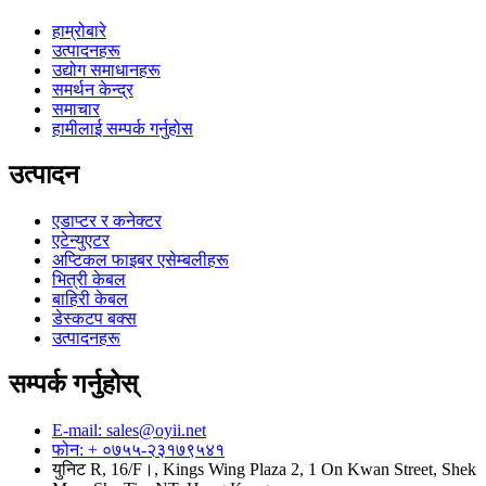
हाम्रोबारे
उत्पादनहरू
उद्योग समाधानहरू
समर्थन केन्द्र
समाचार
हामीलाई सम्पर्क गर्नुहोस
उत्पादन
एडाप्टर र कनेक्टर
एटेन्युएटर
अप्टिकल फाइबर एसेम्बलीहरू
भित्री केबल
बाहिरी केबल
डेस्कटप बक्स
उत्पादनहरू
सम्पर्क गर्नुहोस्
E-mail: sales@oyii.net
फोन: + ०७५५-२३१७९५४१
युनिट R, 16/F।, Kings Wing Plaza 2, 1 On Kwan Street, Shek