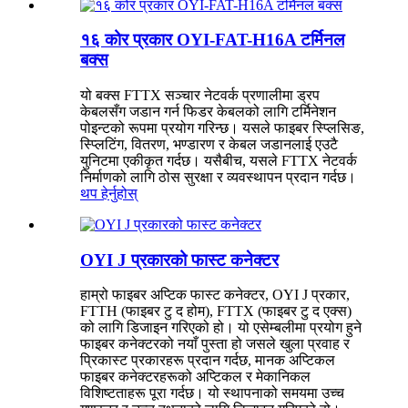
१६ कोर प्रकार OYI-FAT-H16A टर्मिनल
बक्स
यो बक्स FTTX सञ्चार नेटवर्क प्रणालीमा ड्रप
केबलसँग जडान गर्न फिडर केबलको लागि टर्मिनेशन
पोइन्टको रूपमा प्रयोग गरिन्छ। यसले फाइबर स्प्लिसिङ,
स्प्लिटिंग, वितरण, भण्डारण र केबल जडानलाई एउटै
युनिटमा एकीकृत गर्दछ। यसैबीच, यसले FTTX नेटवर्क
निर्माणको लागि ठोस सुरक्षा र व्यवस्थापन प्रदान गर्दछ।
थप हेर्नुहोस्
OYI J प्रकारको फास्ट कनेक्टर
हाम्रो फाइबर अप्टिक फास्ट कनेक्टर, OYI J प्रकार,
FTTH (फाइबर टु द होम), FTTX (फाइबर टु द एक्स)
को लागि डिजाइन गरिएको हो। यो एसेम्बलीमा प्रयोग हुने
फाइबर कनेक्टरको नयाँ पुस्ता हो जसले खुला प्रवाह र
प्रिकास्ट प्रकारहरू प्रदान गर्दछ, मानक अप्टिकल
फाइबर कनेक्टरहरूको अप्टिकल र मेकानिकल
विशिष्टताहरू पूरा गर्दछ। यो स्थापनाको समयमा उच्च