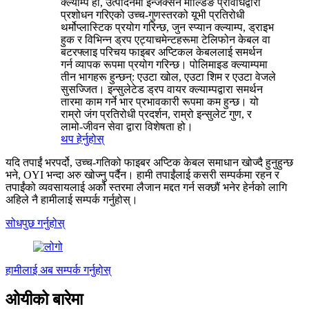
क्ल्याम्प हो, उत्पादनमा इन्जेक्सन मोल्डिङ प्रविधिद्वारा
प्रशोधन गरिएको उच्च-गुणस्तरको यूभी प्रतिरोधी
थर्मोप्लास्टिक प्रयोग गरिन्छ, जुन स्प्यान क्ल्याम्प, ड्राइभ
हुक र विभिन्न ड्रप एट्याचमेन्टहरूमा टेलिफोन केबल वा
बटरफ्लाइ परिचय फाइबर अप्टिकल केबललाई समर्थन
गर्न व्यापक रूपमा प्रयोग गरिन्छ। पोलिमाइड क्ल्याम्पमा
तीन भागहरू हुन्छन्: एउटा खोल, एउटा शिम र एउटा वेजले
सुसज्जित। इन्सुलेटेड ड्रप वायर क्ल्याम्पद्वारा समर्थन
तारमा काम गर्ने भार प्रभावकारी रूपमा कम हुन्छ। यो
राम्रो जंग प्रतिरोधी प्रदर्शन, राम्रो इन्सुलेट गुण, र
लामो-जीवन सेवा द्वारा विशेषता हो।
थप हेर्नुहोस्
यदि तपाईं भरपर्दो, उच्च-गतिको फाइबर अप्टिक केबल समाधान खोज्दै हुनुहुन्छ
भने, OYI भन्दा अरु खोज्नु पर्दैन। हामी तपाईंलाई कसरी सम्पर्कमा रहन र
तपाईंको व्यवसायलाई अर्को स्तरमा लैजान मद्दत गर्न सक्छौं भनेर हेर्नको लागि
अहिले नै हामीलाई सम्पर्क गर्नुहोस्।
सोधपुछ गर्नुहोस्
हामीलाई अब सम्पर्क गर्नुहोस्
ओयीको बारेमा