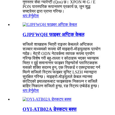
गुणस्तर सेवा ग्यारेन्टी (Qos) छ। XPON मा G / E
PON पारस्परिक रूपान्तरण प्रकार्य छ, जुन शुद्ध
सफ्टवेयर द्वारा प्राप्त गरिन्छ।
थप हेर्नुहोस्
GJPFWQH फाइबर अप्टिक केबल
सजिलो शाखाहरू भित्री राइजर केबलले अप्टिकल
सञ्चार माध्यमको रूपमा धेरै माइक्रो-मोड्युलहरू प्रयोग
गर्दछ। मेट्रो ODN नेटवर्कमा व्यापक रूपमा प्रयोग
गरिन्छ विशेष गरी बहु-तल्ला र कोठाहरू भएका भवनहरू
भित्र र दुई समानान्तर फाइबर रिइन्फोर्स प्लास्टिकहरू
यसको शक्ति सदस्य हुन्, एक रिपकर्ड र एक्स्ट्र्याक्ट गर्न
मिल्ने सजिलो स्ट्रिप फाइबर युनिट LSZH म्यानद्वारा
सुरक्षित गरिन्छ। माइक्रो-मोड्युलले केबल म्यानमा
काटिएको झ्यालहरूबाट फाइबरहरू निकाल्न र सजिलै
बाहिर निकाल्न सजिलो हुन्छ, रङ स्ट्रिप एम्बेडेड हुन्छ।
थप हेर्नुहोस्
OYI-ATB02A डेस्कटप बक्स