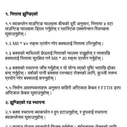
१. भित्तामा झुण्डिएको
१.१ ब्याकप्लेन माउन्टिङ प्वालहरू बीचको दूरी अनुसार, भित्तामा ४ वटा
माउन्टिङ प्वालहरू ड्रिल गर्नुहोस् र प्लास्टिक एक्सपेन्सन स्लिभहरू
घुसाउनुहोस्।
१.२ M8 * ४० स्क्रू प्रयोग गरेर बक्सलाई भित्तामा टाँस्नुहोस्।
१.३ बक्सको माथिल्लो छेउलाई भित्ताको प्वालमा राख्नुहोस् र त्यसपछि
बक्सलाई भित्तामा सुरक्षित गर्न M8 * 40 स्क्रू प्रयोग गर्नुहोस्।
१.४ बक्सको स्थापना जाँच गर्नुहोस् र यो योग्य भएको पुष्टि भएपछि ढोका
बन्द गर्नुहोस्। वर्षाको पानी बक्समा पस्नबाट रोक्नको लागि, कुञ्जी स्तम्भ
प्रयोग गरेर बक्सलाई कस्नुहोस्।
१.५ निर्माण आवश्यकताहरू अनुसार बाहिरी अप्टिकल केबल र FTTH ड्रप
अप्टिकल केबल घुसाउनुहोस्।
२. झुण्डिएको रड स्थापना
२.१ बक्स स्थापना ब्याकप्लेन र हुप हटाउनुहोस्, र हुपलाई स्थापना
ब्याकप्लेनमा घुसाउनुहोस्।
२.२ हुपबाट पोलमा ब्याकबोर्ड फिक्स गर्नुहोस्। दुर्घटनाहरू रोक्नको लागि,