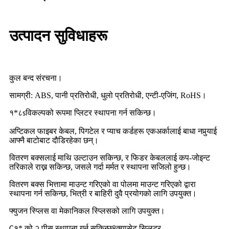
उत्पादन सुविधाहरू
कुल बन्द संरचना।
सामग्री: ABS, पानी प्रतिरोधी, धुलो प्रतिरोधी, एन्टी-एजिंग, RoHS।
१*८
विकल्पको रूपमा प्लिटर स्थापना गर्न सकिन्छ।
s
अप्टिकल फाइबर केबल, पिगटेल र प्याच कर्डहरू एकअर्कालाई बाधा नपुर्‍याई
आफ्नै बाटोबाट दौडिरहेका छन्।
वितरण बक्सलाई माथि उल्टाउन सकिन्छ, र फिडर केबललाई कप-जोइन्ट
तरिकाले राख्न सकिन्छ, जसले गर्दा मर्मत र स्थापना सजिलो हुन्छ।
वितरण बक्स भित्तामा माउन्ट गरिएको वा पोलमा माउन्ट गरिएको द्वारा
स्थापना गर्न सकिन्छ, भित्री र बाहिरी दुवै प्रयोगको लागि उपयुक्त।
फ्युजन स्प्लिस वा मेकानिकल स्प्लिसको लागि उपयुक्त।
१* को २ पीस स्थापना गर्न सकिन्छ
क्यासेट स्प्लिटर
C
8
.