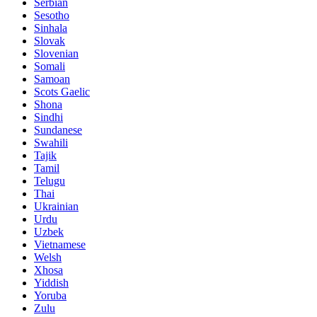
Serbian
Sesotho
Sinhala
Slovak
Slovenian
Somali
Samoan
Scots Gaelic
Shona
Sindhi
Sundanese
Swahili
Tajik
Tamil
Telugu
Thai
Ukrainian
Urdu
Uzbek
Vietnamese
Welsh
Xhosa
Yiddish
Yoruba
Zulu