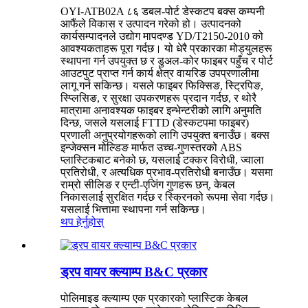
OYI-ATB02A ८६ डबल-पोर्ट डेस्कटप बक्स कम्पनी
आफैंले विकास र उत्पादन गरेको हो। उत्पादनको
कार्यसम्पादनले उद्योग मापदण्ड YD/T2150-2010 को
आवश्यकताहरू पूरा गर्दछ। यो धेरै प्रकारका मोड्युलहरू
स्थापना गर्न उपयुक्त छ र डुअल-कोर फाइबर पहुँच र पोर्ट
आउटपुट प्राप्त गर्न कार्य क्षेत्र वायरिङ उपप्रणालीमा
लागू गर्न सकिन्छ। यसले फाइबर फिक्सिङ, स्ट्रिपिङ,
स्प्लिसिङ, र सुरक्षा उपकरणहरू प्रदान गर्दछ, र थोरै
मात्रामा अनावश्यक फाइबर इन्भेन्टरीको लागि अनुमति
दिन्छ, जसले यसलाई FTTD (डेस्कटपमा फाइबर)
प्रणाली अनुप्रयोगहरूको लागि उपयुक्त बनाउँछ। बक्स
इन्जेक्सन मोल्डिङ मार्फत उच्च-गुणस्तरको ABS
प्लास्टिकबाट बनेको छ, यसलाई टक्कर विरोधी, ज्वाला
प्रतिरोधी, र अत्यधिक प्रभाव-प्रतिरोधी बनाउँछ। यसमा
राम्रो सीलिङ र एन्टी-एजिंग गुणहरू छन्, केबल
निकासलाई सुरक्षित गर्दछ र स्क्रिनको रूपमा सेवा गर्दछ।
यसलाई भित्तामा स्थापना गर्न सकिन्छ।
थप हेर्नुहोस्
ड्रप वायर क्ल्याम्प B&C प्रकार
पोलिमाइड क्ल्याम्प एक प्रकारको प्लास्टिक केबल