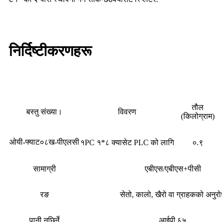
निर्दिष्टीकरणहरू
तौल
बस्तु संख्या।
विवरण
(किलोग्राम)
ओयी-फ्याट
-पीएलसी
१PC १*८ क्यासेट PLC को लागि
०.९
०८ख
सामाग्री
एबीएस/एबीएस+पीसी
रङ
सेतो, कालो, खैरो वा ग्राहकको अनुर
पानी नछिर्ने
आईपी ​​६५