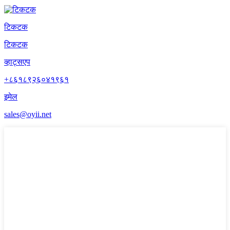
टिकटक
टिकटक
व्हाट्सएप
+८६१८९२६०४१९६१
इमेल
sales@oyii.net