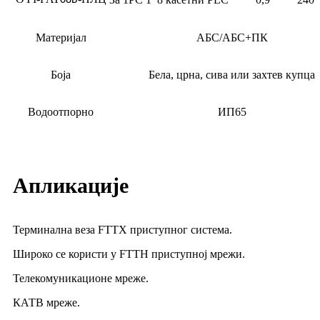
Материјал
АБС/АБС+ПК
Боја
Бела, црна, сива или захтев купца
Водоотпорно
ИП65
Апликације
Терминална веза FTTX приступног система.
Широко се користи у FTTH приступној мрежи.
Телекомуникационе мреже.
КАТВ мреже.