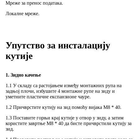
Мреже за пренос података.
Локалне мреже.
Упутство за инсталацију
кутије
1. Зидно качење
1.1 У складу са растојањем између монтажних рупа на
задњој плочи, избушите 4 монтажне рупе на зиду и
уметните пластичне експанзионе чауре.
1.2 Причврстите кутију на зид помоћу вијака М8 * 40.
1.3 Поставите горњи крај кутије у отвор у зиду, а затим
користите завртње М8 * 40 да бисте причврстили кутију за
зид.