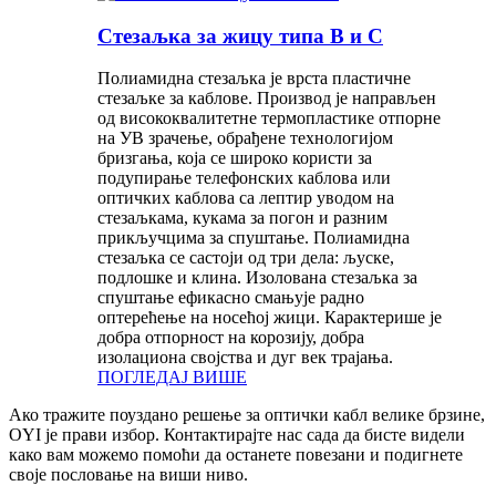
Стезаљка за жицу типа B и C
Полиамидна стезаљка је врста пластичне
стезаљке за каблове. Производ је направљен
од висококвалитетне термопластике отпорне
на УВ зрачење, обрађене технологијом
бризгања, која се широко користи за
подупирање телефонских каблова или
оптичких каблова са лептир уводом на
стезаљкама, кукама за погон и разним
прикључцима за спуштање. Полиамидна
стезаљка се састоји од три дела: љуске,
подлошке и клина. Изолована стезаљка за
спуштање ефикасно смањује радно
оптерећење на носећој жици. Карактерише је
добра отпорност на корозију, добра
изолациона својства и дуг век трајања.
ПОГЛЕДАЈ ВИШЕ
Ако тражите поуздано решење за оптички кабл велике брзине,
OYI је прави избор. Контактирајте нас сада да бисте видели
како вам можемо помоћи да останете повезани и подигнете
своје пословање на виши ниво.