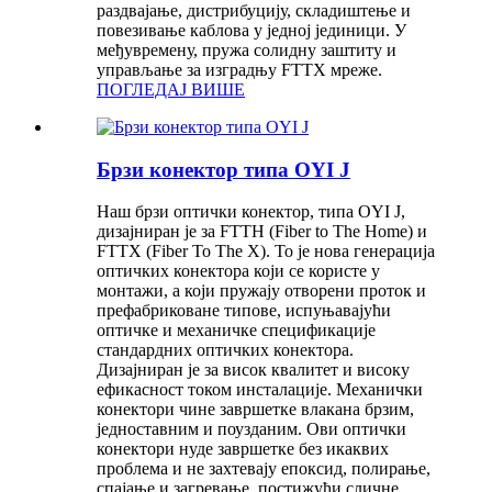
раздвајање, дистрибуцију, складиштење и
повезивање каблова у једној јединици. У
међувремену, пружа солидну заштиту и
управљање за изградњу FTTX мреже.
ПОГЛЕДАЈ ВИШЕ
Брзи конектор типа OYI J
Наш брзи оптички конектор, типа OYI J,
дизајниран је за FTTH (Fiber to The Home) и
FTTX (Fiber To The X). То је нова генерација
оптичких конектора који се користе у
монтажи, а који пружају отворени проток и
префабриковане типове, испуњавајући
оптичке и механичке спецификације
стандардних оптичких конектора.
Дизајниран је за висок квалитет и високу
ефикасност током инсталације. Механички
конектори чине завршетке влакана брзим,
једноставним и поузданим. Ови оптички
конектори нуде завршетке без икаквих
проблема и не захтевају епоксид, полирање,
спајање и загревање, постижући сличне