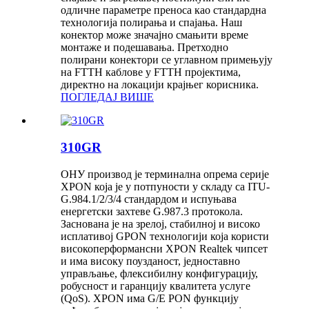
одличне параметре преноса као стандардна
технологија полирања и спајања. Наш
конектор може значајно смањити време
монтаже и подешавања. Претходно
полирани конектори се углавном примењују
на FTTH каблове у FTTH пројектима,
директно на локацији крајњег корисника.
ПОГЛЕДАЈ ВИШЕ
310GR
ОНУ производ је терминална опрема серије
XPON која је у потпуности у складу са ITU-
G.984.1/2/3/4 стандардом и испуњава
енергетски захтеве G.987.3 протокола.
Заснована је на зрелој, стабилној и високо
исплативој GPON технологији која користи
високоперформансни XPON Realtek чипсет
и има високу поузданост, једноставно
управљање, флексибилну конфигурацију,
робусност и гаранцију квалитета услуге
(QoS). XPON има G/E PON функцију