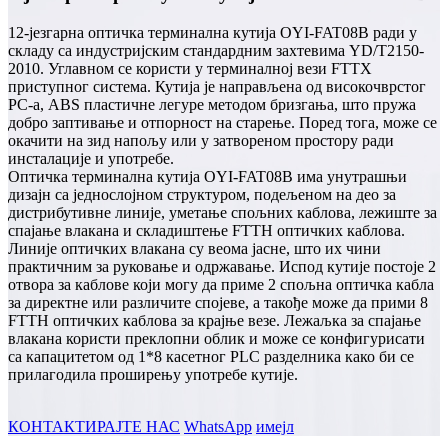
12-језгарна оптичка терминална кутија OYI-FAT08B ради у
складу са индустријским стандардним захтевима YD/T2150-
2010. Углавном се користи у терминалној вези FTTX
приступног система. Кутија је направљена од високочврстог
PC-а, ABS пластичне легуре методом бризгања, што пружа
добро заптивање и отпорност на старење. Поред тога, може се
окачити на зид напољу или у затвореном простору ради
инсталације и употребе.
Оптичка терминална кутија OYI-FAT08B има унутрашњи
дизајн са једнослојном структуром, подељеном на део за
дистрибутивне линије, уметање спољних каблова, лежиште за
спајање влакана и складиштење FTTH оптичких каблова.
Линије оптичких влакана су веома јасне, што их чини
практичним за руковање и одржавање. Испод кутије постоје 2
отвора за каблове који могу да приме 2 спољна оптичка кабла
за директне или различите спојеве, а такође може да прими 8
FTTH оптичких каблова за крајње везе. Лежаљка за спајање
влакана користи преклопни облик и може се конфигурисати
са капацитетом од 1*8 касетног PLC разделника како би се
прилагодила проширењу употребе кутије.
КОНТАКТИРАЈТЕ НАС
WhatsApp
имејл