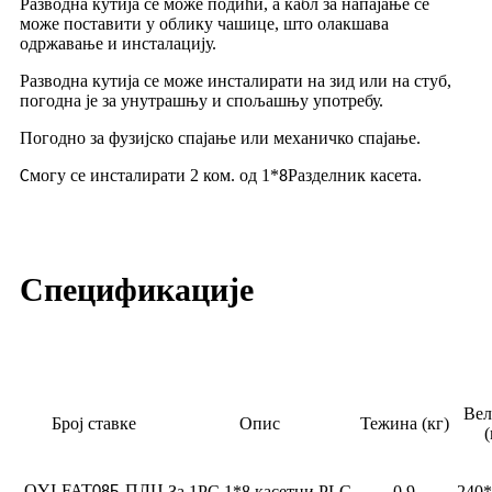
Разводна кутија се може подићи, а кабл за напајање се
може поставити у облику чашице, што олакшава
одржавање и инсталацију.
Разводна кутија се може инсталирати на зид или на стуб,
погодна је за унутрашњу и спољашњу употребу.
Погодно за фузијско спајање или механичко спајање.
могу се инсталирати 2 ком. од 1*
Разделник касета
C
8
.
Спецификације
Вел
Број ставке
Опис
Тежина (кг)
OYI-FAT
-ПЛЦ
За 1PC 1*8 касетни PLC
0,9
240*
08Б