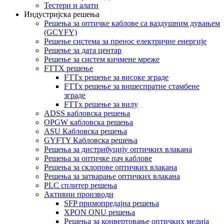
Тестери и алати
Индустријска решења
Решења за оптичке каблове са ваздушним дувањем
(GCYFY)
Решење система за пренос електричне енергије
Решење за дата центар
Решење за систем кичмене мреже
FTTX решење
FTTx решење за високе зграде
FTTx решење за вишеспратне стамбене
зграде
FTTx решење за вилу
ADSS кабловска решења
OPGW кабловска решења
ASU Кабловска решења
GYFTY Кабловска решења
Решења за дистрибуцију оптичких влакана
Решења за оптичке пач каблове
Решења за склопове оптичких влакана
Решења за затварање оптичких влакана
PLC сплитер решења
Активни производи
SFP примопредајна решења
XPON ONU решења
Решења за конвертовање оптичких медија