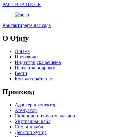
РАСПИТАЈТЕ СЕ
Контактирајте нас сада
О Ојију
О нама
Производи
Индустријска решења
Центар за подршку
Вести
Контактирајте нас
Производ
Адаптер и конектор
Атенуатор
Склопови оптичких влакана
Унутрашњи кабл
Спољни кабл
Десктоп кутија