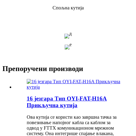
Спољна кутија
Препоручени производи
16 језгара Тип OYI-FAT-H16A
Прикључна кутија
Ова кутија се користи као завршна тачка за
повезивање напојног кабла са каблом за
одвод у FTTX комуникационом мрежном
систему. Она интегрише спајање влакана,