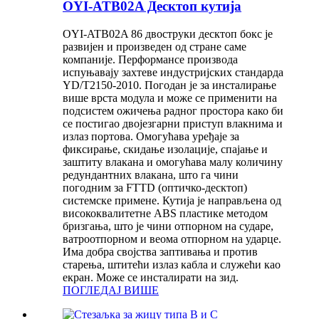
OYI-ATB02A Десктоп кутија
OYI-ATB02A 86 двоструки десктоп бокс је
развијен и произведен од стране саме
компаније. Перформансе производа
испуњавају захтеве индустријских стандарда
YD/T2150-2010. Погодан је за инсталирање
више врста модула и може се применити на
подсистем ожичења радног простора како би
се постигао двојезгарни приступ влакнима и
излаз портова. Омогућава уређаје за
фиксирање, скидање изолације, спајање и
заштиту влакана и омогућава малу количину
редундантних влакана, што га чини
погодним за FTTD (оптичко-десктоп)
системске примене. Кутија је направљена од
висококвалитетне ABS пластике методом
бризгања, што је чини отпорном на сударе,
ватроотпорном и веома отпорном на ударце.
Има добра својства заптивања и против
старења, штитећи излаз кабла и служећи као
екран. Може се инсталирати на зид.
ПОГЛЕДАЈ ВИШЕ