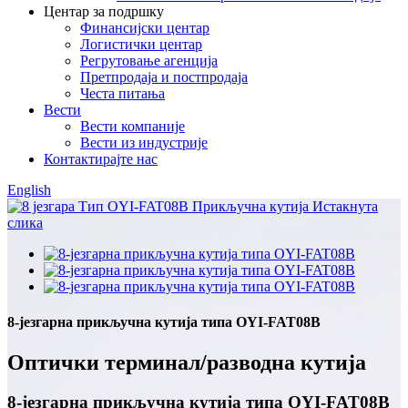
Центар за подршку
Финансијски центар
Логистички центар
Регрутовање агенција
Претпродаја и постпродаја
Честа питања
Вести
Вести компаније
Вести из индустрије
Контактирајте нас
English
8-језгарна прикључна кутија типа OYI-FAT08B
Оптички терминал/разводна кутија
8-језгарна прикључна кутија типа OYI-FAT08B