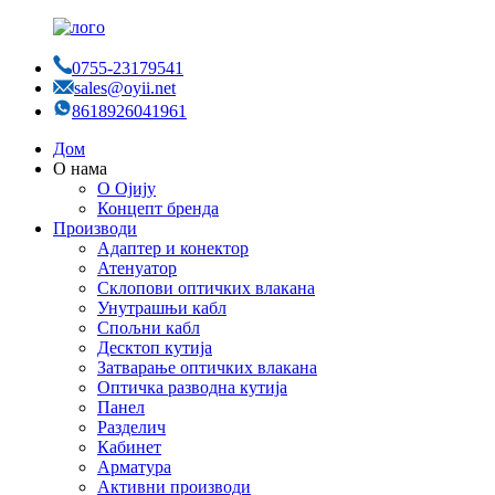
0755-23179541
sales@oyii.net
8618926041961
Дом
О нама
О Ојију
Концепт бренда
Производи
Адаптер и конектор
Атенуатор
Склопови оптичких влакана
Унутрашњи кабл
Спољни кабл
Десктоп кутија
Затварање оптичких влакана
Оптичка разводна кутија
Панел
Разделич
Кабинет
Арматура
Активни производи