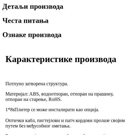
Детаљи производа
Честа питања
Ознаке производа
Карактеристике производа
Потпуно затворена структура.
Материјал: ABS, водоотпоран, отпоран на прашину,
отпоран на старење, RoHS.
1*8
Плитер се може инсталирати као опција.
s
Оптички кабл, пигтејлови и патч кордови пролазе својим
путем без међусобног ометања.