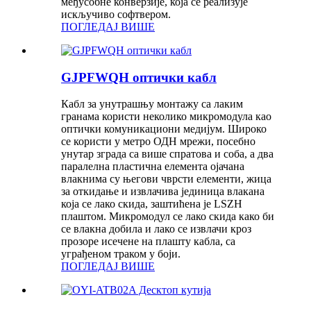
међусобне конверзије, која се реализује
искључиво софтвером.
ПОГЛЕДАЈ ВИШЕ
GJPFWQH оптички кабл
Кабл за унутрашњу монтажу са лаким
гранама користи неколико микромодула као
оптички комуникациони медијум. Широко
се користи у метро ОДН мрежи, посебно
унутар зграда са више спратова и соба, а два
паралелна пластична елемента ојачана
влакнима су његови чврсти елементи, жица
за откидање и извлачива јединица влакана
која се лако скида, заштићена је LSZH
плаштом. Микромодул се лако скида како би
се влакна добила и лако се извлачи кроз
прозоре исечене на плашту кабла, са
уграђеном траком у боји.
ПОГЛЕДАЈ ВИШЕ