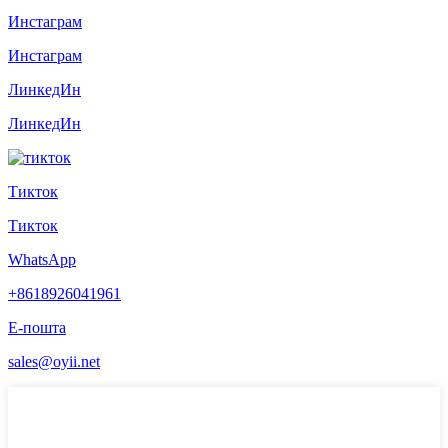
Инстаграм
Инстаграм
ЛинкедИн
ЛинкедИн
Тикток
Тикток
WhatsApp
+8618926041961
Е-пошта
sales@oyii.net