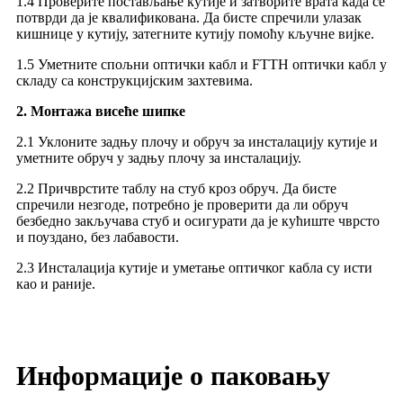
1.4 Проверите постављање кутије и затворите врата када се
потврди да је квалификована. Да бисте спречили улазак
кишнице у кутију, затегните кутију помоћу кључне вијке.
1.5 Уметните спољни оптички кабл и FTTH оптички кабл у
складу са конструкцијским захтевима.
2. Монтажа висеће шипке
2.1 Уклоните задњу плочу и обруч за инсталацију кутије и
уметните обруч у задњу плочу за инсталацију.
2.2 Причврстите таблу на стуб кроз обруч. Да бисте
спречили незгоде, потребно је проверити да ли обруч
безбедно закључава стуб и осигурати да је кућиште чврсто
и поуздано, без лабавости.
2.3 Инсталација кутије и уметање оптичког кабла су исти
као и раније.
Информације о паковању