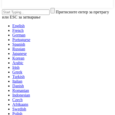
Притисните ентер за претрагу
или ESC за затварање
English
French
German
Portuguese
Spanish
Russian
Japanese
Korean
Arabic
Irish
Greek
Turkish
Italian
Danish
Romanian
Indonesian
Czech
Afrikaans
Swedish
Polish