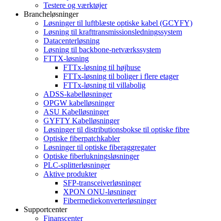
Testere og værktøjer
Brancheløsninger
Løsninger til luftblæste optiske kabel (GCYFY)
Løsning til krafttransmissionsledningssystem
Datacenterløsning
Løsning til backbone-netværkssystem
FTTX-løsning
FTTx-løsning til højhuse
FTTx-løsning til boliger i flere etager
FTTx-løsning til villabolig
ADSS-kabelløsninger
OPGW kabelløsninger
ASU Kabelløsninger
GYFTY Kabelløsninger
Løsninger til distributionsbokse til optiske fibre
Optiske fiberpatchkabler
Løsninger til optiske fiberaggregater
Optiske fiberlukningsløsninger
PLC-splitterløsninger
Aktive produkter
SFP-transceiverløsninger
XPON ONU-løsninger
Fibermediekonverterløsninger
Supportcenter
Finanscenter