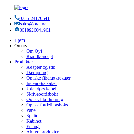
0755-23179541
sales@oyii.net
8618926041961
Hjem
Om os
Om Oyi
Brandkoncept
Produkter
Adapter og stik
Dæmpning
Optiske fiberaggregater
Indendørs kabel
Udendørs kabel
Skrivebordsboks
Optisk fiberlukning
Optisk fordelingsboks
Panel
Splitter
Kabinet
Fittings
Aktive produkter