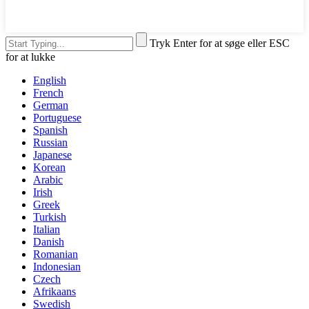
Tryk Enter for at søge eller ESC
for at lukke
English
French
German
Portuguese
Spanish
Russian
Japanese
Korean
Arabic
Irish
Greek
Turkish
Italian
Danish
Romanian
Indonesian
Czech
Afrikaans
Swedish