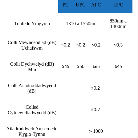
PC
UPC
APC
UPC
850nm a
Tonfedd Ymgyrch
1310 a 1550nm
1300nm
Colli Mewnosodiad (dB)
≤0.2
≤0.2
≤0.2
≤0.3
Uchafswm
Colli Dychwelyd (dB)
≥45
≥50
≥65
≥45
Min
Colli Ailadroddadwyedd
≤0.2
(dB)
Colled
≤0.2
Cyfnewidiadwyedd (dB)
Ailadroddwch Amseroedd
＞
1000
Plygio-Tynnu