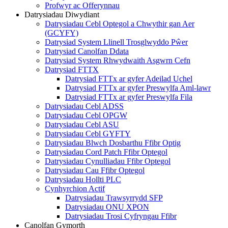
Profwyr ac Offerynnau
Datrysiadau Diwydiant
Datrysiadau Cebl Optegol a Chwythir gan Aer
(GCYFY)
Datrysiad System Llinell Trosglwyddo Pŵer
Datrysiad Canolfan Ddata
Datrysiad System Rhwydwaith Asgwrn Cefn
Datrysiad FTTX
Datrysiad FTTx ar gyfer Adeilad Uchel
Datrysiad FTTx ar gyfer Preswylfa Aml-lawr
Datrysiad FTTx ar gyfer Preswylfa Fila
Datrysiadau Cebl ADSS
Datrysiadau Cebl OPGW
Datrysiadau Cebl ASU
Datrysiadau Cebl GYFTY
Datrysiadau Blwch Dosbarthu Ffibr Optig
Datrysiadau Cord Patch Ffibr Optegol
Datrysiadau Cynulliadau Ffibr Optegol
Datrysiadau Cau Ffibr Optegol
Datrysiadau Hollti PLC
Cynhyrchion Actif
Datrysiadau Trawsyrrydd SFP
Datrysiadau ONU XPON
Datrysiadau Trosi Cyfryngau Ffibr
Canolfan Gymorth