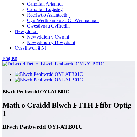
Canolfan Ariannol
Canolfan Logisteg
Recriwtio Asiantaeth
Cyn-Werthiannau ac Ôl-Werthiannau
Cwestiynau Cyffredin
Newyddion
Newyddion y Cwmni
Newyddion y Diwydiant
Cysylltwch â Ni
English
Blwch Penbwrdd OYI-ATB01C
Math o Graidd Blwch FTTH Ffibr Optig
1
Blwch Penbwrdd OYI-ATB01C