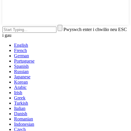
Pwyswch enter i chwilio neu ESC
i gau
English
French
German
Portuguese
Spanish
Russian
Japanese
Korean
Arabic
Irish
Greek
Turkish
Italian
Danish
Romanian
Indonesian
Czech