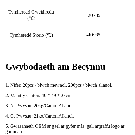
Tymheredd Gweithredu
-20~85
(
℃
)
-40~85
Tymheredd Storio (
℃
)
Gwybodaeth am Becynnu
1. Nifer: 20pcs / blwch mewnol, 200pcs / blwch allanol.
2. Maint y Carton: 49 * 49 * 27cm.
3. N. Pwysau: 20kg/Carton Allanol.
4. G. Pwysau: 21kg/Carton Allanol.
5. Gwasanaeth OEM ar gael ar gyfer màs, gall argraffu logo ar
gartonau.