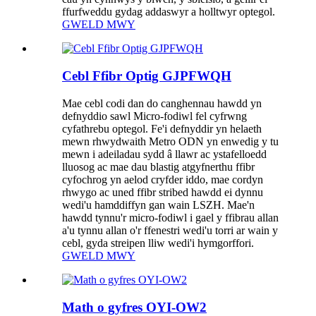
ffurfweddu gydag addaswyr a holltwyr optegol.
GWELD MWY
Cebl Ffibr Optig GJPFWQH
Mae cebl codi dan do canghennau hawdd yn
defnyddio sawl Micro-fodiwl fel cyfrwng
cyfathrebu optegol. Fe'i defnyddir yn helaeth
mewn rhwydwaith Metro ODN yn enwedig y tu
mewn i adeiladau sydd â llawr ac ystafelloedd
lluosog ac mae dau blastig atgyfnerthu ffibr
cyfochrog yn aelod cryfder iddo, mae cordyn
rhwygo ac uned ffibr stribed hawdd ei dynnu
wedi'u hamddiffyn gan wain LSZH. Mae'n
hawdd tynnu'r micro-fodiwl i gael y ffibrau allan
a'u tynnu allan o'r ffenestri wedi'u torri ar wain y
cebl, gyda streipen lliw wedi'i hymgorffori.
GWELD MWY
Math o gyfres OYI-OW2