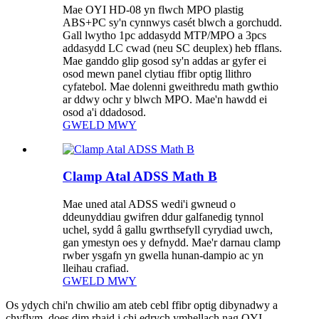
Mae OYI HD-08 yn flwch MPO plastig
ABS+PC sy'n cynnwys casét blwch a gorchudd.
Gall lwytho 1pc addasydd MTP/MPO a 3pcs
addasydd LC cwad (neu SC deuplex) heb fflans.
Mae ganddo glip gosod sy'n addas ar gyfer ei
osod mewn panel clytiau ffibr optig llithro
cyfatebol. Mae dolenni gweithredu math gwthio
ar ddwy ochr y blwch MPO. Mae'n hawdd ei
osod a'i ddadosod.
GWELD MWY
Clamp Atal ADSS Math B
Mae uned atal ADSS wedi'i gwneud o
ddeunyddiau gwifren ddur galfanedig tynnol
uchel, sydd â gallu gwrthsefyll cyrydiad uwch,
gan ymestyn oes y defnydd. Mae'r darnau clamp
rwber ysgafn yn gwella hunan-dampio ac yn
lleihau crafiad.
GWELD MWY
Os ydych chi'n chwilio am ateb cebl ffibr optig dibynadwy a
chyflym, does dim rhaid i chi edrych ymhellach nag OYI.