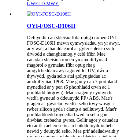
GWELD MWY
OYI-FOSC-D106H
Defnyddir cau sbleisio ffibr optig cromen OYI-
FOSC-D106H mewn cymwysiadau yn yr awyr,
ar y wal, a thanddaearol ar gyfer sbleisio syth
drwodd a changhennog y cebl ffibr. Mae
cauadau sbleisio cromen yn amddiffyniad
rhagorol o gymalau ffibr optig rhag
amgylcheddau awyr agored fel UV, dŵr a
thywydd, gyda selio atal gollyngiadau ac
amddiffyniad IP68. Mae gan y cau 7 porthladd
mynediad ar y pen (6 phorthladd crwn ac 1
porthladd hirgrwn). Mae cragen y cynnyrch
wedi'i gwneud o ddeunydd PP+ABS. Mae'r
gragen a'r gwaelod wedi'u selio trwy wasgu'r
rwber silicon gyda'r clamp a neilltuwyd. Mae'r
porthladdoedd mynediad wedi'u selio gan
diwbiau crebachu gwres. Gellir agor y cauadau
eto ar ôl cael eu selio a'u hailddefnyddio heb
newid y deunydd selio. Mae prif adeiladwaith y
cau yn cynnwys y blwch, y sbleisio, a gellir ei