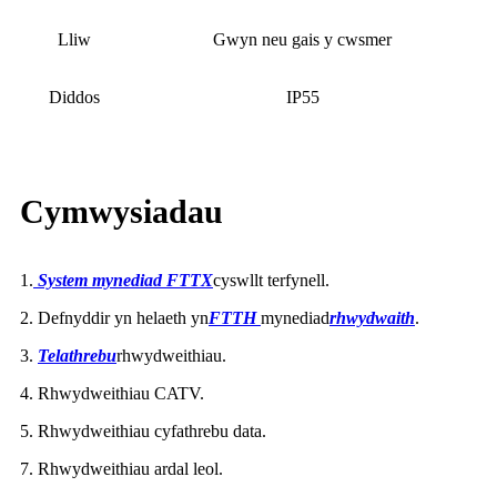
Lliw
Gwyn neu gais y cwsmer
Diddos
IP55
Cymwysiadau
1.
System mynediad FTTX
cyswllt terfynell.
2. Defnyddir yn helaeth yn
FTTH
mynediad
rhwydwaith
.
3.
Telathrebu
rhwydweithiau.
4. Rhwydweithiau CATV.
5. Rhwydweithiau cyfathrebu data.
7. Rhwydweithiau ardal leol.