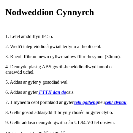
Nodweddion Cynnyrch
1. Lefel amddiffyn IP-55.
2. Wedi'i integreiddio â gwiail terfynu a rheoli cebl.
3. Rheoli ffibrau mewn cyflwr radiws ffibr rhesymol (30mm).
4. Deunydd plastig ABS gwrth-heneiddio diwydiannol o
ansawdd uchel.
5. Addas ar gyfer y gosodiad wal.
6. Addas ar gyfer
FTTH dan do
cais.
7. 1 mynedfa cebl porthladd ar gyfer
cebl gollwng
neu
cebl clytiau
.
8. Gellir gosod addasydd ffibr yn y rhoséd ar gyfer clytio.
9. Gellir addasu deunydd gwrth-dân UL94-V0 fel opsiwn.