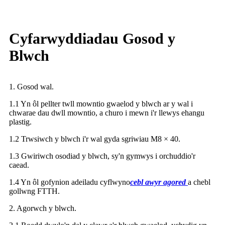
Cyfarwyddiadau Gosod y
Blwch
1. Gosod wal.
1.1 Yn ôl pellter twll mowntio gwaelod y blwch ar y wal i
chwarae dau dwll mowntio, a churo i mewn i'r llewys ehangu
plastig.
1.2 Trwsiwch y blwch i'r wal gyda sgriwiau M8 × 40.
1.3 Gwiriwch osodiad y blwch, sy'n gymwys i orchuddio'r
caead.
1.4 Yn ôl gofynion adeiladu cyflwyno
cebl awyr agored
a chebl
gollwng FTTH.
2. Agorwch y blwch.