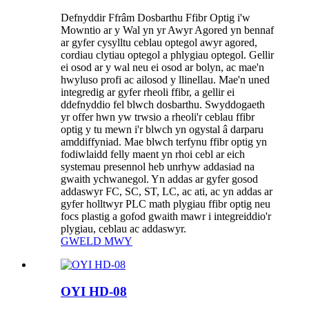
Defnyddir Ffrâm Dosbarthu Ffibr Optig i'w
Mowntio ar y Wal yn yr Awyr Agored yn bennaf
ar gyfer cysylltu ceblau optegol awyr agored,
cordiau clytiau optegol a phlygiau optegol. Gellir
ei osod ar y wal neu ei osod ar bolyn, ac mae'n
hwyluso profi ac ailosod y llinellau. Mae'n uned
integredig ar gyfer rheoli ffibr, a gellir ei
ddefnyddio fel blwch dosbarthu. Swyddogaeth
yr offer hwn yw trwsio a rheoli'r ceblau ffibr
optig y tu mewn i'r blwch yn ogystal â darparu
amddiffyniad. Mae blwch terfynu ffibr optig yn
fodiwlaidd felly maent yn rhoi cebl ar eich
systemau presennol heb unrhyw addasiad na
gwaith ychwanegol. Yn addas ar gyfer gosod
addaswyr FC, SC, ST, LC, ac ati, ac yn addas ar
gyfer holltwyr PLC math plygiau ffibr optig neu
focs plastig a gofod gwaith mawr i integreiddio'r
plygiau, ceblau ac addaswyr.
GWELD MWY
OYI HD-08