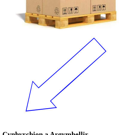
Cynhyrchion a Argymhellir