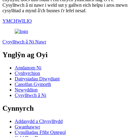
Cysylltwch â ni nawr i weld sut y gallwn eich helpu i aros mewn
cysylltiad a mynd â'ch busnes i'r lefel nesaf.
YMCHWILIO
Cysylltwch â Ni Nawr
Ynglŷn ag Oyi
Amdanom Ni
Cynhyrchion
Datrysiadau Diwydiant
Canolfan Gymorth
Newyddion
Cysylltwch â Ni
Cynnyrch
Addasydd a Chysylltydd
Gwanhawwr
Cynulliadau Ffibr Optegol