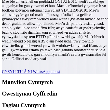
Mae blwch terfynell un porthladd OYI-ATB01C wedi'i ddatblygu
a'i gynhyrchu gan y cwmni ei hun. Mae perfformiad y cynnyrch yn
bodloni gofynion safonau'r diwydiant YD/T2150-2010. Mae'n
addas ar gyfer gosod mathau lluosog o fodiwlau a gellir ei
gymhwyso i is-system weirio'r ardal waith i gyflawni mynediad ffibr
deuol-graidd ac allbwn porthladd. Mae'n darparu dyfeisiau gosod,
stripio, ysbeilio ac amddiffyn ffibr, ac yn caniatáu ar gyfer ychydig
bach o stoc ffibr diangen, gan ei wneud yn addas ar gyfer
cymwysiadau system FTTD (ffibr i'r bwrdd gwaith). Mae'r blwch
wedi'i wneud o blastig ABS o ansawdd uchel trwy fowldio
chwistrellu, gan ei wneud yn wrth-wrthdrawiad, yn atal fflam, ac yn
gallu gwrthsefyll effaith yn fawr. Mae ganddo briodweddau selio a
gwrth-heneiddio da, gan amddiffyn allanfa'r cebl a gwasanaethu fel
sgrin. Gellir ei osod ar y wal.
CYSYLLTU Â NI
WhatsApp
e-bost
Manylion Cynnyrch
Cwestiynau Cyffredin
Tagiau Cynnyrch