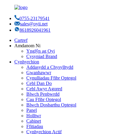
0755-23179541
sales@oyii.net
8618926041961
Cartref
Amdanom Ni
Ynglŷn ag Oyi
Cysyniad Brand
Cynhyrchion
Addasydd a Chysylltydd
Gwanhawwr
Cynulliadau Ffibr Optegol
Cebl Dan Do
Cebl Awyr Agored
Blwch Penbwrdd
Cau Ffibr Optegol
Blwch Dosbarthu Optegol
Panel
Holltwr
Cabinet
Ffitiadau
Cynhyrchion Actif