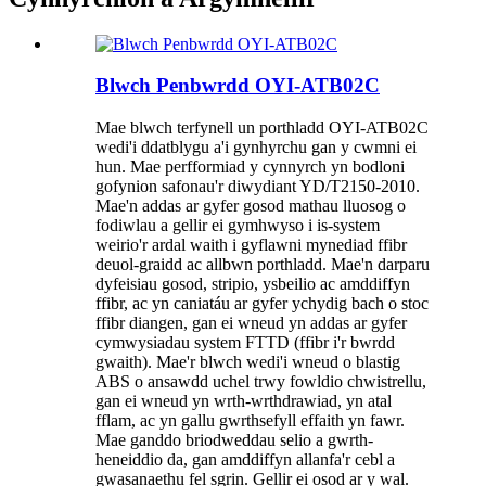
Blwch Penbwrdd OYI-ATB02C
Mae blwch terfynell un porthladd OYI-ATB02C
wedi'i ddatblygu a'i gynhyrchu gan y cwmni ei
hun. Mae perfformiad y cynnyrch yn bodloni
gofynion safonau'r diwydiant YD/T2150-2010.
Mae'n addas ar gyfer gosod mathau lluosog o
fodiwlau a gellir ei gymhwyso i is-system
weirio'r ardal waith i gyflawni mynediad ffibr
deuol-graidd ac allbwn porthladd. Mae'n darparu
dyfeisiau gosod, stripio, ysbeilio ac amddiffyn
ffibr, ac yn caniatáu ar gyfer ychydig bach o stoc
ffibr diangen, gan ei wneud yn addas ar gyfer
cymwysiadau system FTTD (ffibr i'r bwrdd
gwaith). Mae'r blwch wedi'i wneud o blastig
ABS o ansawdd uchel trwy fowldio chwistrellu,
gan ei wneud yn wrth-wrthdrawiad, yn atal
fflam, ac yn gallu gwrthsefyll effaith yn fawr.
Mae ganddo briodweddau selio a gwrth-
heneiddio da, gan amddiffyn allanfa'r cebl a
gwasanaethu fel sgrin. Gellir ei osod ar y wal.