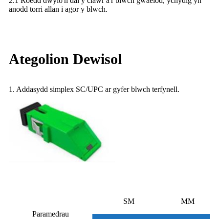
2.1 Roedd dwylo'n dal y clawr a'r blwch gwaelod, ychydig yn
anodd torri allan i agor y blwch.
Ategolion Dewisol
1. Addasydd simplex SC/UPC ar gyfer blwch terfynell.
SM
MM
Paramedrau