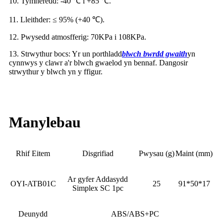
10. Tymheredd: -40 ℃ i +85 ℃.
11. Lleithder: ≤ 95% (+40 ℃).
12. Pwysedd atmosfferig: 70KPa i 108KPa.
13. Strwythur bocs: Yr un porthladd
blwch bwrdd gwaith
yn
cynnwys y clawr a'r blwch gwaelod yn bennaf. Dangosir
strwythur y blwch yn y ffigur.
Manylebau
Rhif Eitem
Disgrifiad
Pwysau (g)
Maint (mm)
Ar gyfer Addasydd
OYI-ATB01C
25
91*50*17
Simplex SC 1pc
Deunydd
ABS/ABS+PC