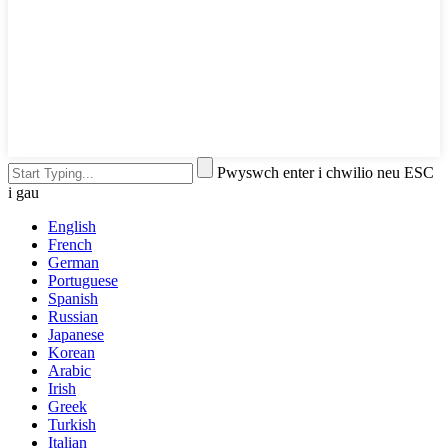
Pwyswch enter i chwilio neu ESC
i gau
English
French
German
Portuguese
Spanish
Russian
Japanese
Korean
Arabic
Irish
Greek
Turkish
Italian