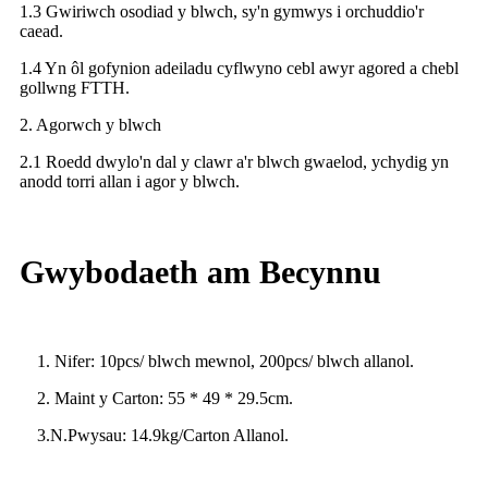
1.3 Gwiriwch osodiad y blwch, sy'n gymwys i orchuddio'r
caead.
1.4 Yn ôl gofynion adeiladu cyflwyno cebl awyr agored a chebl
gollwng FTTH.
2. Agorwch y blwch
2.1 Roedd dwylo'n dal y clawr a'r blwch gwaelod, ychydig yn
anodd torri allan i agor y blwch.
Gwybodaeth am Becynnu
1. Nifer: 10pcs/ blwch mewnol, 200pcs/ blwch allanol.
2. Maint y Carton: 55 * 49 * 29.5cm.
3.N.Pwysau: 14.9kg/Carton Allanol.