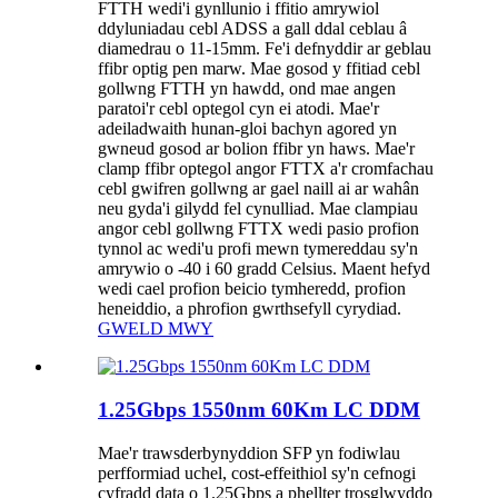
FTTH wedi'i gynllunio i ffitio amrywiol
ddyluniadau cebl ADSS a gall ddal ceblau â
diamedrau o 11-15mm. Fe'i defnyddir ar geblau
ffibr optig pen marw. Mae gosod y ffitiad cebl
gollwng FTTH yn hawdd, ond mae angen
paratoi'r cebl optegol cyn ei atodi. Mae'r
adeiladwaith hunan-gloi bachyn agored yn
gwneud gosod ar bolion ffibr yn haws. Mae'r
clamp ffibr optegol angor FTTX a'r cromfachau
cebl gwifren gollwng ar gael naill ai ar wahân
neu gyda'i gilydd fel cynulliad. Mae clampiau
angor cebl gollwng FTTX wedi pasio profion
tynnol ac wedi'u profi mewn tymereddau sy'n
amrywio o -40 i 60 gradd Celsius. Maent hefyd
wedi cael profion beicio tymheredd, profion
heneiddio, a phrofion gwrthsefyll cyrydiad.
GWELD MWY
1.25Gbps 1550nm 60Km LC DDM
Mae'r trawsderbynyddion SFP yn fodiwlau
perfformiad uchel, cost-effeithiol sy'n cefnogi
cyfradd data o 1.25Gbps a phellter trosglwyddo