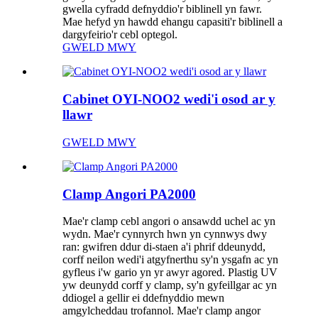
gwella cyfradd defnyddio'r biblinell yn fawr.
Mae hefyd yn hawdd ehangu capasiti'r biblinell a
dargyfeirio'r cebl optegol.
GWELD MWY
Cabinet OYI-NOO2 wedi'i osod ar y
llawr
GWELD MWY
Clamp Angori PA2000
Mae'r clamp cebl angori o ansawdd uchel ac yn
wydn. Mae'r cynnyrch hwn yn cynnwys dwy
ran: gwifren ddur di-staen a'i phrif ddeunydd,
corff neilon wedi'i atgyfnerthu sy'n ysgafn ac yn
gyfleus i'w gario yn yr awyr agored. Plastig UV
yw deunydd corff y clamp, sy'n gyfeillgar ac yn
ddiogel a gellir ei ddefnyddio mewn
amgylcheddau trofannol. Mae'r clamp angor