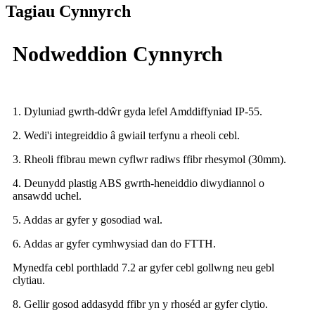
Tagiau Cynnyrch
Nodweddion Cynnyrch
1. Dyluniad gwrth-ddŵr gyda lefel Amddiffyniad IP-55.
2. Wedi'i integreiddio â gwiail terfynu a rheoli cebl.
3. Rheoli ffibrau mewn cyflwr radiws ffibr rhesymol (30mm).
4. Deunydd plastig ABS gwrth-heneiddio diwydiannol o
ansawdd uchel.
5. Addas ar gyfer y gosodiad wal.
6. Addas ar gyfer cymhwysiad dan do FTTH.
Mynedfa cebl porthladd 7.2 ar gyfer cebl gollwng neu gebl
clytiau.
8. Gellir gosod addasydd ffibr yn y rhoséd ar gyfer clytio.