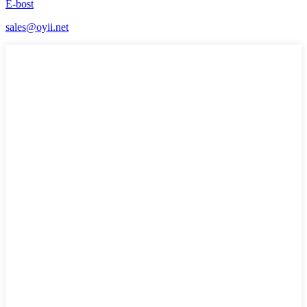
E-bost
sales@oyii.net