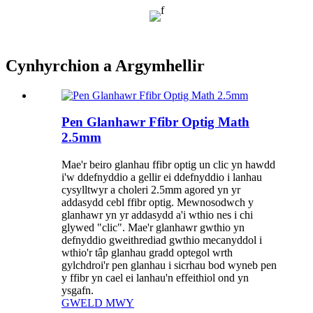
Cynhyrchion a Argymhellir
Pen Glanhawr Ffibr Optig Math
2.5mm
Mae'r beiro glanhau ffibr optig un clic yn hawdd
i'w ddefnyddio a gellir ei ddefnyddio i lanhau
cysylltwyr a choleri 2.5mm agored yn yr
addasydd cebl ffibr optig. Mewnosodwch y
glanhawr yn yr addasydd a'i wthio nes i chi
glywed "clic". Mae'r glanhawr gwthio yn
defnyddio gweithrediad gwthio mecanyddol i
wthio'r tâp glanhau gradd optegol wrth
gylchdroi'r pen glanhau i sicrhau bod wyneb pen
y ffibr yn cael ei lanhau'n effeithiol ond yn
ysgafn.
GWELD MWY