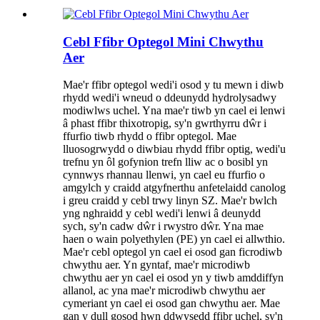
Cebl Ffibr Optegol Mini Chwythu
Aer
Mae'r ffibr optegol wedi'i osod y tu mewn i diwb
rhydd wedi'i wneud o ddeunydd hydrolysadwy
modiwlws uchel. Yna mae'r tiwb yn cael ei lenwi
â phast ffibr thixotropig, sy'n gwrthyrru dŵr i
ffurfio tiwb rhydd o ffibr optegol. Mae
lluosogrwydd o diwbiau rhydd ffibr optig, wedi'u
trefnu yn ôl gofynion trefn lliw ac o bosibl yn
cynnwys rhannau llenwi, yn cael eu ffurfio o
amgylch y craidd atgyfnerthu anfetelaidd canolog
i greu craidd y cebl trwy linyn SZ. Mae'r bwlch
yng nghraidd y cebl wedi'i lenwi â deunydd
sych, sy'n cadw dŵr i rwystro dŵr. Yna mae
haen o wain polyethylen (PE) yn cael ei allwthio.
Mae'r cebl optegol yn cael ei osod gan ficrodiwb
chwythu aer. Yn gyntaf, mae'r microdiwb
chwythu aer yn cael ei osod yn y tiwb amddiffyn
allanol, ac yna mae'r microdiwb chwythu aer
cymeriant yn cael ei osod gan chwythu aer. Mae
gan y dull gosod hwn ddwysedd ffibr uchel, sy'n