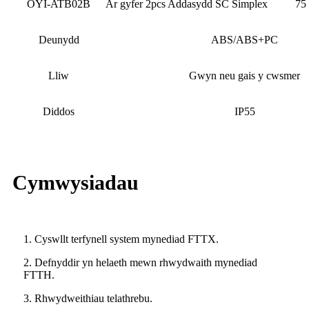
OYI-ATB02B
Ar gyfer 2pcs Addasydd SC Simplex
75
Deunydd
ABS/ABS+PC
Lliw
Gwyn neu gais y cwsmer
Diddos
IP55
Cymwysiadau
1. Cyswllt terfynell system mynediad FTTX.
2. Defnyddir yn helaeth mewn rhwydwaith mynediad
FTTH.
3. Rhwydweithiau telathrebu.