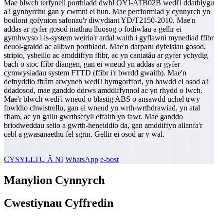
Mae blwch terfynell porthladd dwbl OYI-ATB02B wedi'i ddatblygu
a'i gynhyrchu gan y cwmni ei hun. Mae perfformiad y cynnyrch yn
bodloni gofynion safonau'r diwydiant YD/T2150-2010. Mae'n
addas ar gyfer gosod mathau lluosog o fodiwlau a gellir ei
gymhwyso i is-system weirio'r ardal waith i gyflawni mynediad ffibr
deuol-graidd ac allbwn porthladd. Mae'n darparu dyfeisiau gosod,
stripio, ysbeilio ac amddiffyn ffibr, ac yn caniatáu ar gyfer ychydig
bach o stoc ffibr diangen, gan ei wneud yn addas ar gyfer
cymwysiadau system FTTD (ffibr i'r bwrdd gwaith). Mae'n
defnyddio ffrâm arwyneb wedi'i hymgorffori, yn hawdd ei osod a'i
ddadosod, mae ganddo ddrws amddiffynnol ac yn rhydd o lwch.
Mae'r blwch wedi'i wneud o blastig ABS o ansawdd uchel trwy
fowldio chwistrellu, gan ei wneud yn wrth-wrthdrawiad, yn atal
fflam, ac yn gallu gwrthsefyll effaith yn fawr. Mae ganddo
briodweddau selio a gwrth-heneiddio da, gan amddiffyn allanfa'r
cebl a gwasanaethu fel sgrin. Gellir ei osod ar y wal.
CYSYLLTU Â NI
WhatsApp
e-bost
Manylion Cynnyrch
Cwestiynau Cyffredin