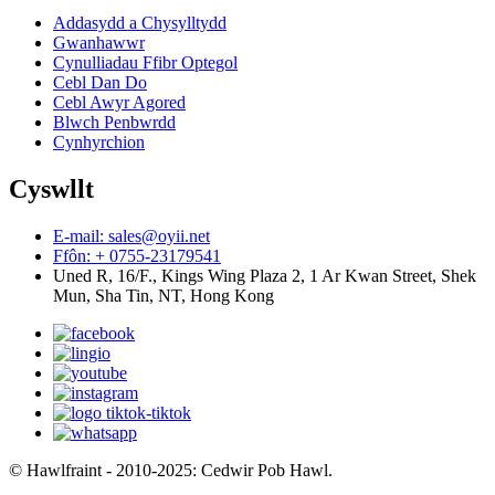
Addasydd a Chysylltydd
Gwanhawwr
Cynulliadau Ffibr Optegol
Cebl Dan Do
Cebl Awyr Agored
Blwch Penbwrdd
Cynhyrchion
Cyswllt
E-mail: sales@oyii.net
Ffôn: + 0755-23179541
Uned R, 16/F., Kings Wing Plaza 2, 1 Ar Kwan Street, Shek
Mun, Sha Tin, NT, Hong Kong
© Hawlfraint - 2010-2025: Cedwir Pob Hawl.