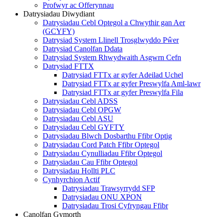
Profwyr ac Offerynnau
Datrysiadau Diwydiant
Datrysiadau Cebl Optegol a Chwythir gan Aer
(GCYFY)
Datrysiad System Llinell Trosglwyddo Pŵer
Datrysiad Canolfan Ddata
Datrysiad System Rhwydwaith Asgwrn Cefn
Datrysiad FTTX
Datrysiad FTTx ar gyfer Adeilad Uchel
Datrysiad FTTx ar gyfer Preswylfa Aml-lawr
Datrysiad FTTx ar gyfer Preswylfa Fila
Datrysiadau Cebl ADSS
Datrysiadau Cebl OPGW
Datrysiadau Cebl ASU
Datrysiadau Cebl GYFTY
Datrysiadau Blwch Dosbarthu Ffibr Optig
Datrysiadau Cord Patch Ffibr Optegol
Datrysiadau Cynulliadau Ffibr Optegol
Datrysiadau Cau Ffibr Optegol
Datrysiadau Hollti PLC
Cynhyrchion Actif
Datrysiadau Trawsyrrydd SFP
Datrysiadau ONU XPON
Datrysiadau Trosi Cyfryngau Ffibr
Canolfan Gymorth