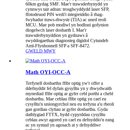
60km gydag SMF. Mae'r trawsderbynydd yn
cynnwys tair adran: trosglwyddydd laser SFP,
ffotodeuod PIN wedi'i integreiddio â rhag-
fwyhadur traws-rhwystr (TIA) ac uned reoli
MCU. Mae pob modiwl yn bodloni gofynion
diogelwch laser dosbarth I. Mae'r
trawsderbynyddion yn gydnaws â
swyddogaethau diagnosteg digidol Cytundeb
Aml-Ffynhonnell SFP a SFF-8472.
GWELD MWY
Math OYI-OCC-A
Terfynell dosbarthu ffibr optig yw'r offer a
ddefnyddir fel dyfais gysylltu yn y rhwydwaith
mynediad ffibr optig ar gyfer cebl porthi a chebl
dosbarthu. Mae ceblau ffibr optig yn cael eu
cysylltu'n uniongyrchol neu eu terfynu a'u rheoli
gan gordiau clytiau ar gyfer dosbarthu. Gyda
datblygiad FTTX, bydd cypyrddau cysylltu
ceblau awyr agored yn cael eu defnyddio'n eang
ac yn symud yn agosach at y defnyddiwr