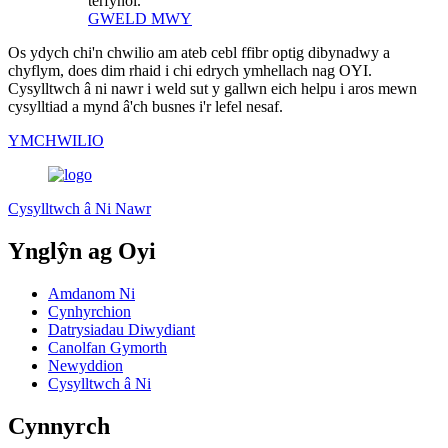
terfynol.
GWELD MWY
Os ydych chi'n chwilio am ateb cebl ffibr optig dibynadwy a
chyflym, does dim rhaid i chi edrych ymhellach nag OYI.
Cysylltwch â ni nawr i weld sut y gallwn eich helpu i aros mewn
cysylltiad a mynd â'ch busnes i'r lefel nesaf.
YMCHWILIO
Cysylltwch â Ni Nawr
Ynglŷn ag Oyi
Amdanom Ni
Cynhyrchion
Datrysiadau Diwydiant
Canolfan Gymorth
Newyddion
Cysylltwch â Ni
Cynnyrch