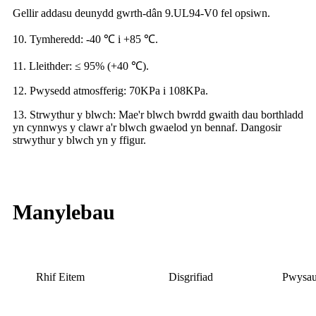
Gellir addasu deunydd gwrth-dân 9.UL94-V0 fel opsiwn.
10. Tymheredd: -40 ℃ i +85 ℃.
11. Lleithder: ≤ 95% (+40 ℃).
12. Pwysedd atmosfferig: 70KPa i 108KPa.
13. Strwythur y blwch: Mae'r blwch bwrdd gwaith dau borthladd
yn cynnwys y clawr a'r blwch gwaelod yn bennaf. Dangosir
strwythur y blwch yn y ffigur.
Manylebau
Rhif Eitem
Disgrifiad
Pwysau