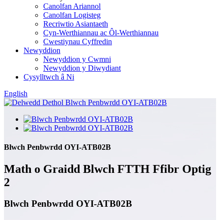
Canolfan Ariannol
Canolfan Logisteg
Recriwtio Asiantaeth
Cyn-Werthiannau ac Ôl-Werthiannau
Cwestiynau Cyffredin
Newyddion
Newyddion y Cwmni
Newyddion y Diwydiant
Cysylltwch â Ni
English
Blwch Penbwrdd OYI-ATB02B
Math o Graidd Blwch FTTH Ffibr Optig
2
Blwch Penbwrdd OYI-ATB02B