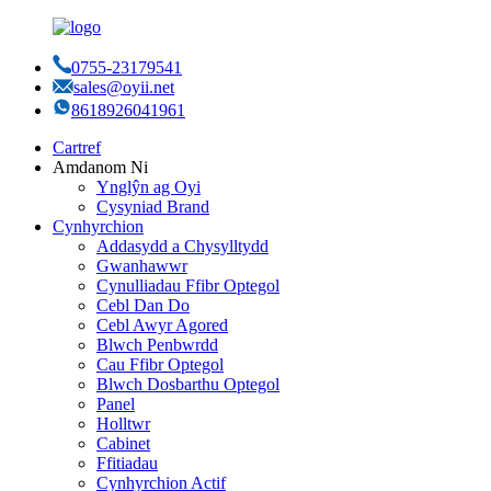
0755-23179541
sales@oyii.net
8618926041961
Cartref
Amdanom Ni
Ynglŷn ag Oyi
Cysyniad Brand
Cynhyrchion
Addasydd a Chysylltydd
Gwanhawwr
Cynulliadau Ffibr Optegol
Cebl Dan Do
Cebl Awyr Agored
Blwch Penbwrdd
Cau Ffibr Optegol
Blwch Dosbarthu Optegol
Panel
Holltwr
Cabinet
Ffitiadau
Cynhyrchion Actif