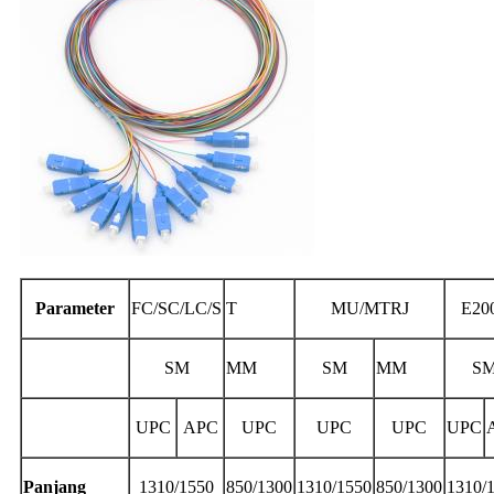
Parameter
FC/SC/LC/S
T
MU/MTRJ
E20
SM
MM
SM
MM
S
UPC
APC
UPC
UPC
UPC
UPC
Panjang
1310/1550
850/1300
1310/1550
850/1300
1310/