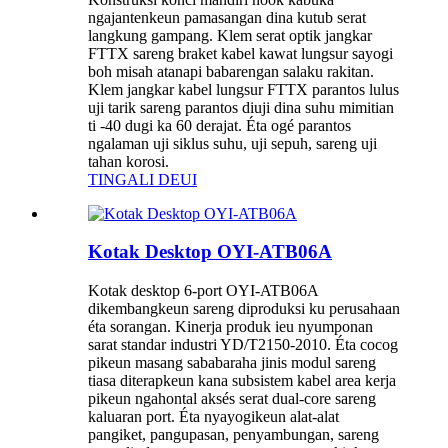
ngajantenkeun pamasangan dina kutub serat
langkung gampang. Klem serat optik jangkar
FTTX sareng braket kabel kawat lungsur sayogi
boh misah atanapi babarengan salaku rakitan.
Klem jangkar kabel lungsur FTTX parantos lulus
uji tarik sareng parantos diuji dina suhu mimitian
ti -40 dugi ka 60 derajat. Éta ogé parantos
ngalaman uji siklus suhu, uji sepuh, sareng uji
tahan korosi.
TINGALI DEUI
Kotak Desktop OYI-ATB06A
Kotak desktop 6-port OYI-ATB06A
dikembangkeun sareng diproduksi ku perusahaan
éta sorangan. Kinerja produk ieu nyumponan
sarat standar industri YD/T2150-2010. Éta cocog
pikeun masang sababaraha jinis modul sareng
tiasa diterapkeun kana subsistem kabel area kerja
pikeun ngahontal aksés serat dual-core sareng
kaluaran port. Éta nyayogikeun alat-alat
pangiket, pangupasan, penyambungan, sareng