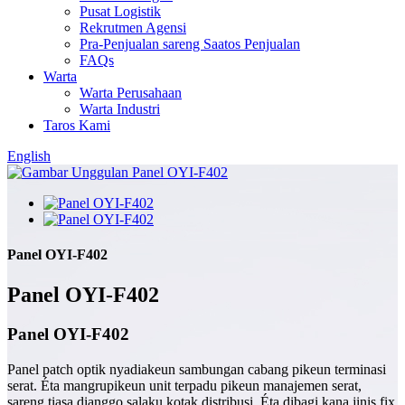
Pusat Logistik
Rekrutmen Agensi
Pra-Penjualan sareng Saatos Penjualan
FAQs
Warta
Warta Perusahaan
Warta Industri
Taros Kami
English
Panel OYI-F402
Panel OYI-F402
Panel OYI-F402
Panel patch optik nyadiakeun sambungan cabang pikeun terminasi
serat. Éta mangrupikeun unit terpadu pikeun manajemen serat,
sareng tiasa dianggo salaku kotak distribusi. Éta dibagi kana jinis fix