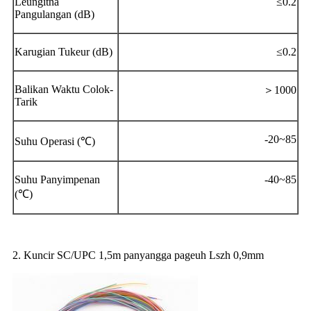
Leungitna
≤0.2
Pangulangan (dB)
Karugian Tukeur (dB)
≤0.2
Balikan Waktu Colok-
＞1000
Tarik
-20~85
Suhu Operasi (℃)
Suhu Panyimpenan
-40~85
(℃)
2. Kuncir SC/UPC 1,5m panyangga pageuh Lszh 0,9mm