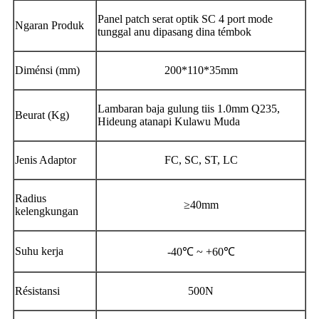
Panel patch serat optik SC 4 port mode
Ngaran Produk
tunggal anu dipasang dina témbok
Diménsi (mm)
200*110*35mm
Lambaran baja gulung tiis 1.0mm Q235,
Beurat (Kg)
Hideung atanapi Kulawu Muda
Jenis Adaptor
FC, SC, ST, LC
Radius
≥40mm
kelengkungan
Suhu kerja
-40℃ ~ +60℃
Résistansi
500N