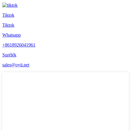
Tiktok
Tiktok
Whatsapp
+8618926041961
Surélék
sales@oyii.net