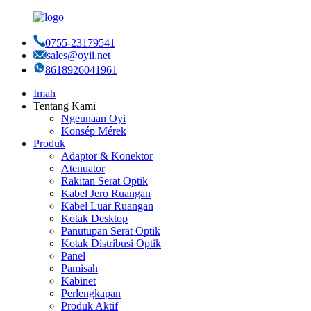
0755-23179541
sales@oyii.net
8618926041961
Imah
Tentang Kami
Ngeunaan Oyi
Konsép Mérek
Produk
Adaptor & Konektor
Atenuator
Rakitan Serat Optik
Kabel Jero Ruangan
Kabel Luar Ruangan
Kotak Desktop
Panutupan Serat Optik
Kotak Distribusi Optik
Panel
Pamisah
Kabinet
Perlengkapan
Produk Aktif