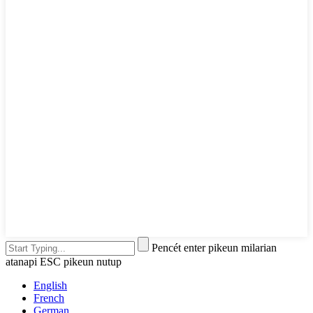
Pencét enter pikeun milarian
atanapi ESC pikeun nutup
English
French
German