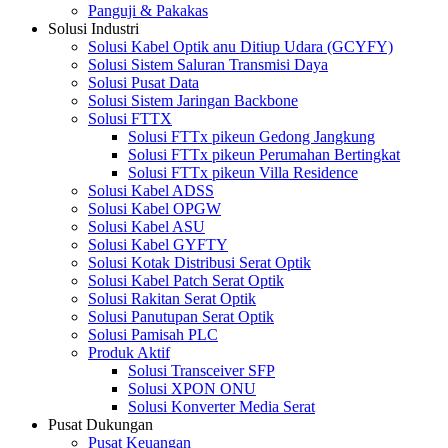
Panguji & Pakakas
Solusi Industri
Solusi Kabel Optik anu Ditiup Udara (GCYFY)
Solusi Sistem Saluran Transmisi Daya
Solusi Pusat Data
Solusi Sistem Jaringan Backbone
Solusi FTTX
Solusi FTTx pikeun Gedong Jangkung
Solusi FTTx pikeun Perumahan Bertingkat
Solusi FTTx pikeun Villa Residence
Solusi Kabel ADSS
Solusi Kabel OPGW
Solusi Kabel ASU
Solusi Kabel GYFTY
Solusi Kotak Distribusi Serat Optik
Solusi Kabel Patch Serat Optik
Solusi Rakitan Serat Optik
Solusi Panutupan Serat Optik
Solusi Pamisah PLC
Produk Aktif
Solusi Transceiver SFP
Solusi XPON ONU
Solusi Konverter Media Serat
Pusat Dukungan
Pusat Keuangan