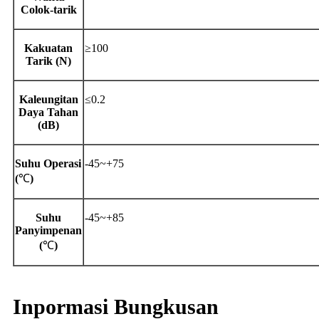
Colok-tarik
Kakuatan
≥100
Tarik (N)
Kaleungitan
≤0.2
Daya Tahan
(dB)
Suhu Operasi
-45~+75
(
℃
)
Suhu
-45~+85
Panyimpenan
(
℃
)
Inpormasi Bungkusan