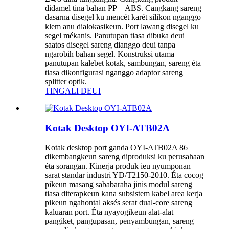
didamel tina bahan PP + ABS. Cangkang sareng
dasarna disegel ku mencét karét silikon nganggo
klem anu dialokasikeun. Port lawang disegel ku
segel mékanis. Panutupan tiasa dibuka deui
saatos disegel sareng dianggo deui tanpa
ngarobih bahan segel. Konstruksi utama
panutupan kalebet kotak, sambungan, sareng éta
tiasa dikonfigurasi nganggo adaptor sareng
splitter optik.
TINGALI DEUI
Kotak Desktop OYI-ATB02A
Kotak desktop port ganda OYI-ATB02A 86
dikembangkeun sareng diproduksi ku perusahaan
éta sorangan. Kinerja produk ieu nyumponan
sarat standar industri YD/T2150-2010. Éta cocog
pikeun masang sababaraha jinis modul sareng
tiasa diterapkeun kana subsistem kabel area kerja
pikeun ngahontal aksés serat dual-core sareng
kaluaran port. Éta nyayogikeun alat-alat
pangiket, pangupasan, penyambungan, sareng