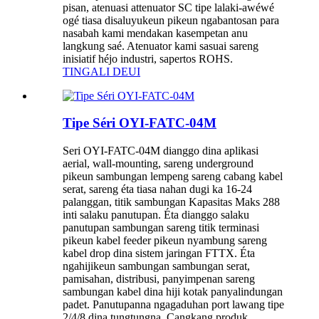
pisan, atenuasi attenuator SC tipe lalaki-awéwé
ogé tiasa disaluyukeun pikeun ngabantosan para
nasabah kami mendakan kasempetan anu
langkung saé. Atenuator kami sasuai sareng
inisiatif héjo industri, sapertos ROHS.
TINGALI DEUI
Tipe Séri OYI-FATC-04M
Seri OYI-FATC-04M dianggo dina aplikasi
aerial, wall-mounting, sareng underground
pikeun sambungan lempeng sareng cabang kabel
serat, sareng éta tiasa nahan dugi ka 16-24
palanggan, titik sambungan Kapasitas Maks 288
inti salaku panutupan. Éta dianggo salaku
panutupan sambungan sareng titik terminasi
pikeun kabel feeder pikeun nyambung sareng
kabel drop dina sistem jaringan FTTX. Éta
ngahijikeun sambungan sambungan serat,
pamisahan, distribusi, panyimpenan sareng
sambungan kabel dina hiji kotak panyalindungan
padet. Panutupanna ngagaduhan port lawang tipe
2/4/8 dina tungtungna. Cangkang produk