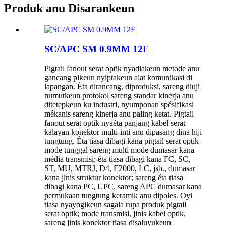
Produk anu Disarankeun
SC/APC SM 0.9MM 12F
Pigtail fanout serat optik nyadiakeun metode anu
gancang pikeun nyiptakeun alat komunikasi di
lapangan. Éta dirancang, diproduksi, sareng diuji
numutkeun protokol sareng standar kinerja anu
ditetepkeun ku industri, nyumponan spésifikasi
mékanis sareng kinerja anu paling ketat. Pigtail
fanout serat optik nyaéta panjang kabel serat
kalayan konektor multi-inti anu dipasang dina hiji
tungtung. Éta tiasa dibagi kana pigtail serat optik
mode tunggal sareng multi mode dumasar kana
média transmisi; éta tiasa dibagi kana FC, SC,
ST, MU, MTRJ, D4, E2000, LC, jsb., dumasar
kana jinis struktur konektor; sareng éta tiasa
dibagi kana PC, UPC, sareng APC dumasar kana
permukaan tungtung keramik anu dipoles. Oyi
tiasa nyayogikeun sagala rupa produk pigtail
serat optik; mode transmisi, jinis kabel optik,
sareng jinis konektor tiasa disaluyukeun