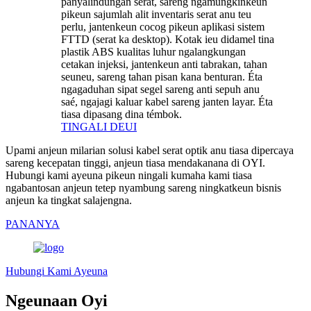
panyalindungan serat, sareng ngamungkinkeun
pikeun sajumlah alit inventaris serat anu teu
perlu, jantenkeun cocog pikeun aplikasi sistem
FTTD (serat ka desktop). Kotak ieu didamel tina
plastik ABS kualitas luhur ngalangkungan
cetakan injeksi, jantenkeun anti tabrakan, tahan
seuneu, sareng tahan pisan kana benturan. Éta
ngagaduhan sipat segel sareng anti sepuh anu
saé, ngajagi kaluar kabel sareng janten layar. Éta
tiasa dipasang dina témbok.
TINGALI DEUI
Upami anjeun milarian solusi kabel serat optik anu tiasa dipercaya
sareng kecepatan tinggi, anjeun tiasa mendakanana di OYI.
Hubungi kami ayeuna pikeun ningali kumaha kami tiasa
ngabantosan anjeun tetep nyambung sareng ningkatkeun bisnis
anjeun ka tingkat salajengna.
PANANYA
Hubungi Kami Ayeuna
Ngeunaan Oyi