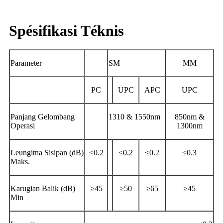
Spésifikasi Téknis
Parameter
SM
MM
PC
UPC
APC
UPC
Panjang Gelombang
1310 & 1550nm
850nm &
Operasi
1300nm
Leungitna Sisipan (dB)
≤0.2
≤0.2
≤0.2
≤0.3
Maks.
Karugian Balik (dB)
≥45
≥50
≥65
≥45
Min