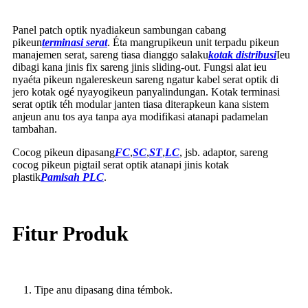
Panel patch optik nyadiakeun sambungan cabang
pikeun
terminasi serat
. Éta mangrupikeun unit terpadu pikeun
manajemen serat, sareng tiasa dianggo salaku
kotak distribusi
Ieu
dibagi kana jinis fix sareng jinis sliding-out. Fungsi alat ieu
nyaéta pikeun ngalereskeun sareng ngatur kabel serat optik di
jero kotak ogé nyayogikeun panyalindungan. Kotak terminasi
serat optik téh modular janten tiasa diterapkeun kana sistem
anjeun anu tos aya tanpa aya modifikasi atanapi padamelan
tambahan.
Cocog pikeun dipasang
FC
,
SC
,
ST
,
LC
, jsb. adaptor, sareng
cocog pikeun pigtail serat optik atanapi jinis kotak
plastik
Pamisah PLC
.
Fitur Produk
1. Tipe anu dipasang dina témbok.