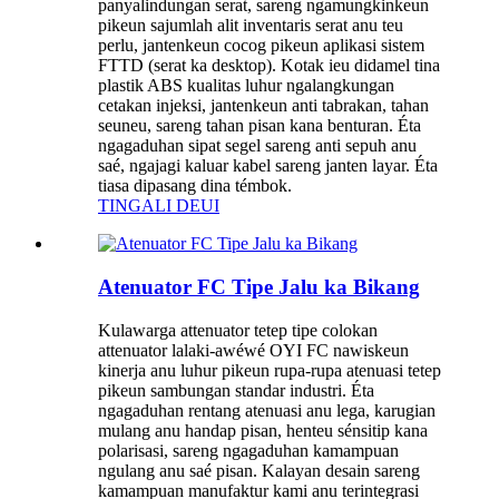
panyalindungan serat, sareng ngamungkinkeun
pikeun sajumlah alit inventaris serat anu teu
perlu, jantenkeun cocog pikeun aplikasi sistem
FTTD (serat ka desktop). Kotak ieu didamel tina
plastik ABS kualitas luhur ngalangkungan
cetakan injeksi, jantenkeun anti tabrakan, tahan
seuneu, sareng tahan pisan kana benturan. Éta
ngagaduhan sipat segel sareng anti sepuh anu
saé, ngajagi kaluar kabel sareng janten layar. Éta
tiasa dipasang dina témbok.
TINGALI DEUI
Atenuator FC Tipe Jalu ka Bikang
Kulawarga attenuator tetep tipe colokan
attenuator lalaki-awéwé OYI FC nawiskeun
kinerja anu luhur pikeun rupa-rupa atenuasi tetep
pikeun sambungan standar industri. Éta
ngagaduhan rentang atenuasi anu lega, karugian
mulang anu handap pisan, henteu sénsitip kana
polarisasi, sareng ngagaduhan kamampuan
ngulang anu saé pisan. Kalayan desain sareng
kamampuan manufaktur kami anu terintegrasi