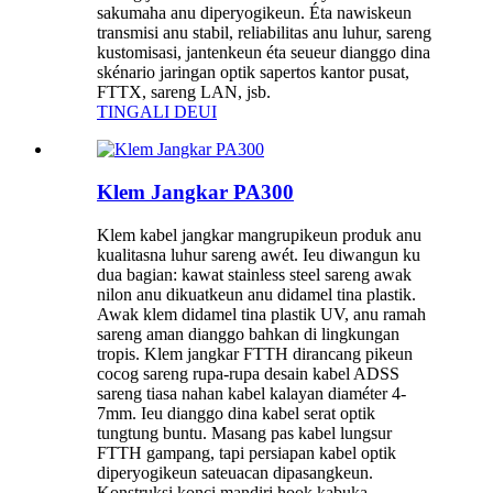
sakumaha anu diperyogikeun. Éta nawiskeun
transmisi anu stabil, reliabilitas anu luhur, sareng
kustomisasi, jantenkeun éta seueur dianggo dina
skénario jaringan optik sapertos kantor pusat,
FTTX, sareng LAN, jsb.
TINGALI DEUI
Klem Jangkar PA300
Klem kabel jangkar mangrupikeun produk anu
kualitasna luhur sareng awét. Ieu diwangun ku
dua bagian: kawat stainless steel sareng awak
nilon anu dikuatkeun anu didamel tina plastik.
Awak klem didamel tina plastik UV, anu ramah
sareng aman dianggo bahkan di lingkungan
tropis. Klem jangkar FTTH dirancang pikeun
cocog sareng rupa-rupa desain kabel ADSS
sareng tiasa nahan kabel kalayan diaméter 4-
7mm. Ieu dianggo dina kabel serat optik
tungtung buntu. Masang pas kabel lungsur
FTTH gampang, tapi persiapan kabel optik
diperyogikeun sateuacan dipasangkeun.
Konstruksi konci mandiri hook kabuka