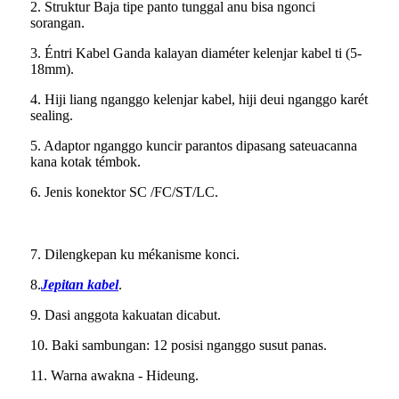
2. Struktur Baja tipe panto tunggal anu bisa ngonci
sorangan.
3. Éntri Kabel Ganda kalayan diaméter kelenjar kabel ti (5-
18mm).
4. Hiji liang nganggo kelenjar kabel, hiji deui nganggo karét
sealing.
5. Adaptor nganggo kuncir parantos dipasang sateuacanna
kana kotak témbok.
6. Jenis konektor SC /FC/ST/LC.
7. Dilengkepan ku mékanisme konci.
8.
Jepitan kabel
.
9. Dasi anggota kakuatan dicabut.
10. Baki sambungan: 12 posisi nganggo susut panas.
11. Warna awakna - Hideung.