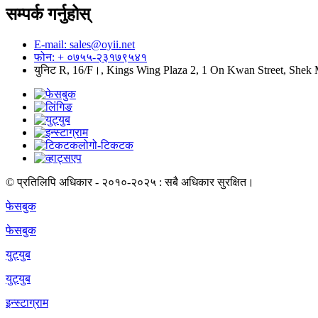
सम्पर्क गर्नुहोस्
E-mail: sales@oyii.net
फोन: + ०७५५-२३१७९५४१
युनिट R, 16/F।, Kings Wing Plaza 2, 1 On Kwan Street, She
© प्रतिलिपि अधिकार - २०१०-२०२५ : सबै अधिकार सुरक्षित।
फेसबुक
फेसबुक
युट्युब
युट्युब
इन्स्टाग्राम