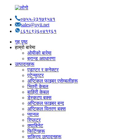
०७५५-२३१७९५४१
sales@oyii.net
८६१८९२६०४१९६१
गृह पृष्ठ
हाम्रो बारेमा
ओयीको बारेमा
ब्रान्ड अवधारणा
उत्पादनहरू
एडाप्टर र कनेक्टर
एटेन्युएटर
अप्टिकल फाइबर एसेम्बलीहरू
भित्री केबल
बाहिरी केबल
डेस्कटप बक्स
अप्टिकल फाइबर बन्द
अप्टिकल वितरण बक्स
प्यानल
स्प्लिटर
क्याबिनेट
फिटिंगहरू
सक्रिय उत्पादनहरू