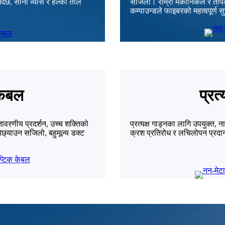
गर्दछ, सानो व्यास र हल्का तौल
सजिलो। राम्रो मेकानिकल र तापक्रम 
कम्पाउन्डले फाइबरको महत्वपूर्ण सु
 केबल
प्रत
ातावरणीय प्रदर्शन, उच्च शक्तिको
प्रत्यक्ष गाड्नका लागि उपयुक्त,
िछ्याउन सजिलो, बहुमूल्य डक्ट
क्रश प्रतिरोध र लचिलोपन प्रदा