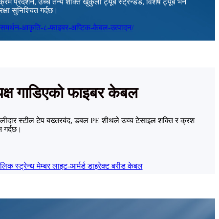
प्रदर्शन, उच्च तन्य शक्ति खुकुलो ट्यूब स्ट्रेन्डेड, विशेष ट्यूब भर्ने
रक्षा सुनिश्चित गर्दछ।
्यक्ष गाडिएको फाइबर केबल
 नालीदार स्टील टेप बख्तरबंद, डबल PE शीथले उच्च टेसाइल शक्ति र क्रश
न गर्दछ।