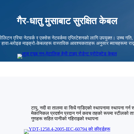
गैर-धातु मुसाबाट सुरक्षित केबल
रोपोलिटन एरिया नेटवर्क र एक्सेस नेटवर्कमा एप्लिटेशनको लागि उपयुक्त। उच्च ग
, र हावा-ब्लोइङ माइक्रो-केबलहरू वास्तविक आवश्यकताहरू अनुसार ब्याचहरूमा राख
टापु, नदी वा तालमा वा सिधै गाडिएको स्थापनामा स्थापना गर्न
मेकानिकल प्रदर्शन प्रदान गर्न कवच तहको रूपमा स्टीलको तार 
गुणहरू सहित पानीको गहिराइको स्थापना