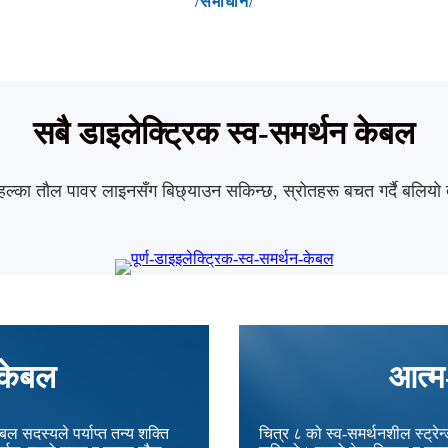
/समाधान/
सबै डाइलेक्ट्रिक स्व-समर्थन केबल
र, हल्का तौल पावर लाइनसँग बिछ्याउन सकिन्छ,
स्रोतहरू बचत गर्दै बलियो
ड केबल
आत्म-
ल सदस्यले पर्याप्त तन्य शक्ति
चित्र ८ को स्व-समर्थनशील स्ट्र