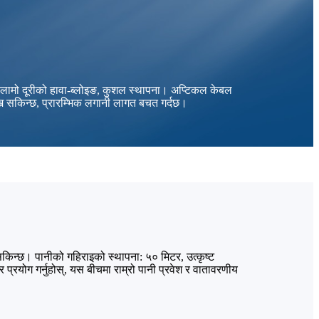
ति, लामो दूरीको हावा-ब्लोइङ, कुशल स्थापना। अप्टिकल केबल
्न सकिन्छ, प्रारम्भिक लगानी लागत बचत गर्दछ।
 सकिन्छ। पानीको गहिराइको स्थापना: ५० मिटर, उत्कृष्ट
प्रयोग गर्नुहोस्, यस बीचमा राम्रो पानी प्रवेश र वातावरणीय