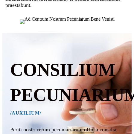
praestabunt.
CONSILIUM
PECUNIARIU
/AUXILIUM/
Periti nostri rerum pecuniariarum officia consilia