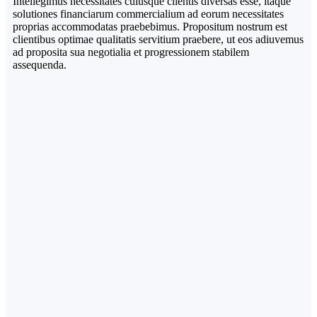
Intellegimus necessitates cuiusque clientis diversas esse, itaque
solutiones financiarum commercialium ad eorum necessitates
proprias accommodatas praebebimus. Propositum nostrum est
clientibus optimae qualitatis servitium praebere, ut eos adiuvemus
ad proposita sua negotialia et progressionem stabilem
assequenda.