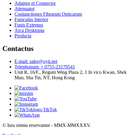
Adaptor et Connector
Attenuator
Coniunctiones Fibrarum Opticarum
Funiculus Interior
Funis Externus
Arca Desktopia
Producta
Contactus
E-mail: sales@oyii.net
Telephonum: + 0755-23179541
Unit R, 16/F., Regum Wing Plaza 2, 1 In vico Kwan, Shek
Mun, Sha Tin, NT, Hong Kong
© Iura omnia reservantur - MMX-MMXXXV.