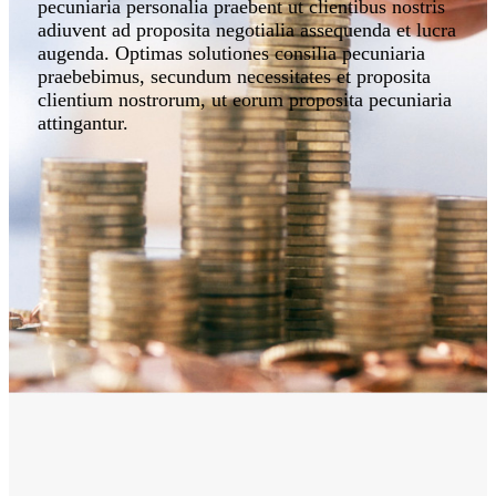
pecuniaria personalia praebent ut clientibus nostris
adiuvent ad proposita negotialia assequenda et lucra
augenda. Optimas solutiones consilia pecuniaria
praebebimus, secundum necessitates et proposita
clientium nostrorum, ut eorum proposita pecuniaria
attingantur.