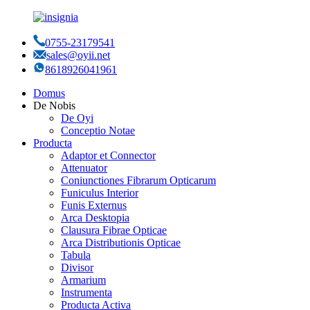
0755-23179541
sales@oyii.net
8618926041961
Domus
De Nobis
De Oyi
Conceptio Notae
Producta
Adaptor et Connector
Attenuator
Coniunctiones Fibrarum Opticarum
Funiculus Interior
Funis Externus
Arca Desktopia
Clausura Fibrae Opticae
Arca Distributionis Opticae
Tabula
Divisor
Armarium
Instrumenta
Producta Activa