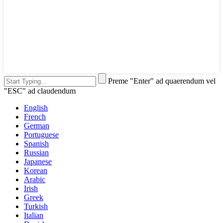
Preme "Enter" ad quaerendum vel
"ESC" ad claudendum
English
French
German
Portuguese
Spanish
Russian
Japanese
Korean
Arabic
Irish
Greek
Turkish
Italian