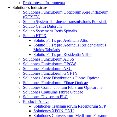
Probatores et Instrumenta
Solutiones Industriae
Solutiones Funiculorum Opticorum Aere Inflatorum
(GCYFY)
Solutio Systematis Lineae Transmissionis Potestatis
Solutio Centri Datorum
Solutio Systematis Retis Spinalis
Solutio FTTX
Solutio FTTx pro Aedificiis Altis
Solutio FTTx pro Aedificiis Residencialibus
Multis Tabulatis
Solutio FTTx pro Residentia Villae
Solutiones Funiculorum ADSS
Solutiones Funiculorum OPGW
Solutiones Funiculorum ASU
Solutiones Funiculorum GYFTY
Solutiones Arcae Distributionis Fibrae Opticae
Solutiones Funiculorum Fibrae Opticae
Solutiones Coniunctionum Fibrarum Opticarum
Solutiones Clausurae Fibrae Opticae
Solutiones Divisorum PLC
Producta Activa
Solutiones Transmissorum Receptorum SFP
Solutiones XPON ONU
Solutiones Conversorum Mediarum Fibrarum