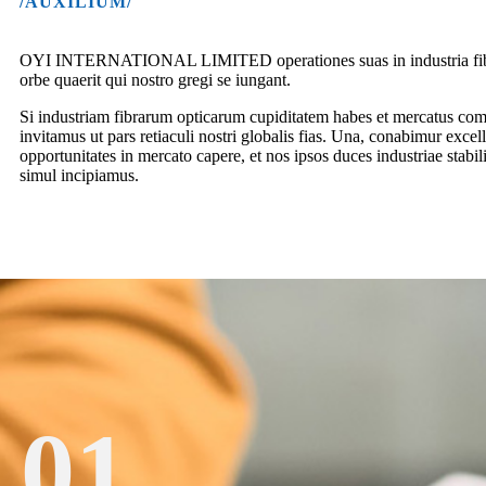
/AUXILIUM/
OYI INTERNATIONAL LIMITED operationes suas in industria fibrar
orbe quaerit qui nostro gregi se iungant.
Si industriam fibrarum opticarum cupiditatem habes et mercatus co
invitamus ut pars retiaculi nostri globalis fias. Una, conabimur exce
opportunitates in mercato capere, et nos ipsos duces industriae stabil
simul incipiamus.
01