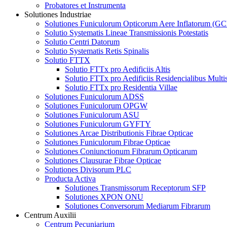
Probatores et Instrumenta
Solutiones Industriae
Solutiones Funiculorum Opticorum Aere Inflatorum (
Solutio Systematis Lineae Transmissionis Potestatis
Solutio Centri Datorum
Solutio Systematis Retis Spinalis
Solutio FTTX
Solutio FTTx pro Aedificiis Altis
Solutio FTTx pro Aedificiis Residencialibus Multis
Solutio FTTx pro Residentia Villae
Solutiones Funiculorum ADSS
Solutiones Funiculorum OPGW
Solutiones Funiculorum ASU
Solutiones Funiculorum GYFTY
Solutiones Arcae Distributionis Fibrae Opticae
Solutiones Funiculorum Fibrae Opticae
Solutiones Coniunctionum Fibrarum Opticarum
Solutiones Clausurae Fibrae Opticae
Solutiones Divisorum PLC
Producta Activa
Solutiones Transmissorum Receptorum SFP
Solutiones XPON ONU
Solutiones Conversorum Mediarum Fibrarum
Centrum Auxilii
Centrum Pecuniarium