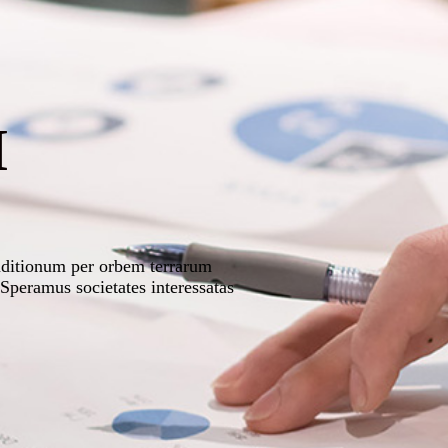
M
venditionum per orbem terrarum
Speramus societates interessatas