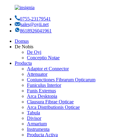
0755-23179541
sales@oyii.net
8618926041961
Domus
De Nobis
De Oyi
Conceptio Notae
Producta
Adaptor et Connector
Attenuator
Coniunctiones Fibrarum Opticarum
Funiculus Interior
Funis Externus
Arca Desktopia
Clausura Fibrae Opticae
Arca Distributionis Opticae
Tabula
Divisor
Armarium
Instrumenta
Producta Activa