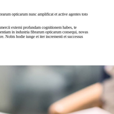
um opticarum nunc amplificat et active agentes toto
mmercii externi profundam cognitionem habes, te
llentiam in industria fibrarum opticarum consequi, novas
ire. Nobis hodie iunge et iter incrementi et successus