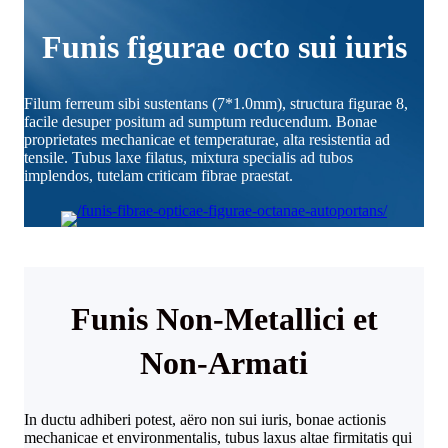
Funis figurae octo sui iuris
Filum ferreum sibi sustentans (7*1.0mm), structura figurae 8,
facile desuper positum ad sumptum reducendum. Bonae
proprietates mechanicae et temperaturae, alta resistentia ad
tensile. Tubus laxe filatus, mixtura specialis ad tubos
implendos, tutelam criticam fibrae praestat.
Funis Non-Metallici et
Non-Armati
In ductu adhiberi potest, aëro non sui iuris, bonae actionis
mechanicae et environmentalis, tubus laxus altae firmitatis qui