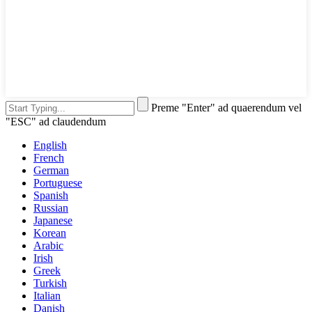
Preme "Enter" ad quaerendum vel
"ESC" ad claudendum
English
French
German
Portuguese
Spanish
Russian
Japanese
Korean
Arabic
Irish
Greek
Turkish
Italian
Danish