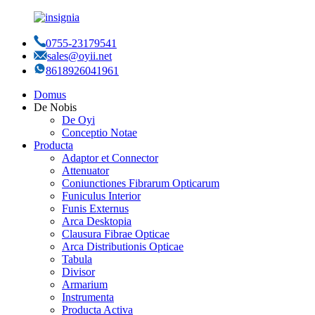
0755-23179541
sales@oyii.net
8618926041961
Domus
De Nobis
De Oyi
Conceptio Notae
Producta
Adaptor et Connector
Attenuator
Coniunctiones Fibrarum Opticarum
Funiculus Interior
Funis Externus
Arca Desktopia
Clausura Fibrae Opticae
Arca Distributionis Opticae
Tabula
Divisor
Armarium
Instrumenta
Producta Activa