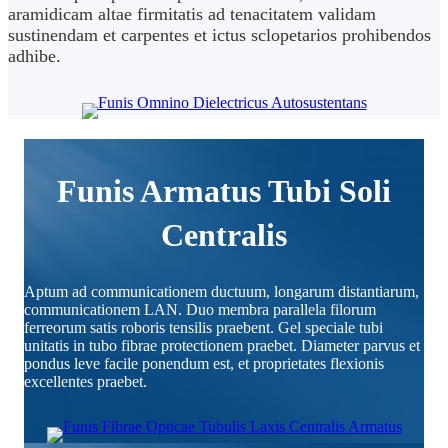
aramidicam altae firmitatis ad tenacitatem validam
sustinendam et carpentes et ictus sclopetarios prohibendos
adhibe.
Funis Armatus Tubi Soli
Centralis
Aptum ad communicationem ductuum, longarum distantiarum,
communicationem LAN. Duo membra parallela filorum
ferreorum satis roboris tensilis praebent. Gel speciale tubi
unitatis in tubo fibrae protectionem praebet. Diameter parvus et
pondus leve facile ponendum est, et proprietates flexionis
excellentes praebet.