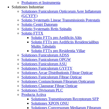
Probatores et Instrumenta
Solutiones Industriae
Solutiones Funiculorum Opticorum Aere Inflatorum
(GCYFY)
Solutio Systematis Lineae Transmissionis Potestatis
Solutio Centri Datorum
Solutio Systematis Retis Spinalis
Solutio FTTX
Solutio FTTx pro Aedificiis Altis
Solutio FTTx pro Aedificiis Residencialibus
Multis Tabulatis
Solutio FTTx pro Residentia Villae
Solutiones Funiculorum ADSS
Solutiones Funiculorum OPGW
Solutiones Funiculorum ASU
Solutiones Funiculorum GYFTY
Solutiones Arcae Distributionis Fibrae Opticae
Solutiones Funiculorum Fibrae Opticae
Solutiones Coniunctionum Fibrarum Opticarum
Solutiones Clausurae Fibrae Opticae
Solutiones Divisorum PLC
Producta Activa
Solutiones Transmissorum Receptorum SFP
Solutiones XPON ONU
Solutiones Conversorum Mediarum Fibrarum