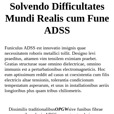
Solvendo Difficultates
Mundi Realis cum Fune
ADSS
Funiculus ADSS est innovatio insignis quae
necessitatem roboris metallici tollit. Designo levi
praeditus, attamen vim tensilem eximiam praebet.
Gratias structurae suae omnino dielectricae, omnino
immunis est a perturbationibus electromagneticis. Hoc
eum aptissimum reddit ad casus ut coexistentia cum filis
electricis altae tensionis, tolerantia condicionum
tempestatum asperarum, et usus in installationibus aeriis
longioribus plus quam tribus chiliometris.
Dissimilis traditionalibus
OPGW
sive funibus fibrae