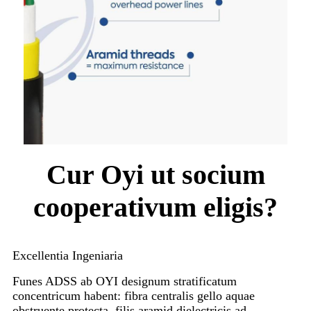
Cur Oyi ut socium
cooperativum eligis?
Excellentia Ingeniaria
Funes ADSS ab OYI designum stratificatum
concentricum habent: fibra centralis gello aquae
obstruente protecta, filis aramid dielectricis ad