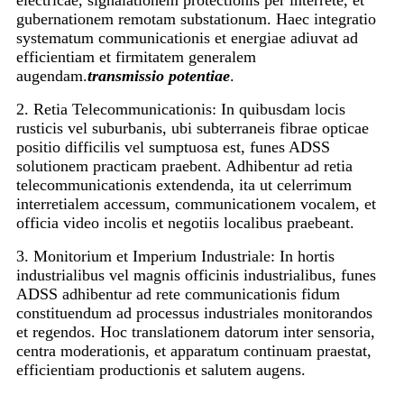
gubernationem remotam substationum. Haec integratio
systematum communicationis et energiae adiuvat ad
efficientiam et firmitatem generalem
augendam.
transmissio potentiae
.
2. Retia Telecommunicationis: In quibusdam locis
rusticis vel suburbanis, ubi subterraneis fibrae opticae
positio difficilis vel sumptuosa est, funes ADSS
solutionem practicam praebent. Adhibentur ad retia
telecommunicationis extendenda, ita ut celerrimum
interretialem accessum, communicationem vocalem, et
officia video incolis et negotiis localibus praebeant.
3. Monitorium et Imperium Industriale: In hortis
industrialibus vel magnis officinis industrialibus, funes
ADSS adhibentur ad rete communicationis fidum
constituendum ad processus industriales monitorandos
et regendos. Hoc translationem datorum inter sensoria,
centra moderationis, et apparatum continuam praestat,
efficientiam productionis et salutem augens.