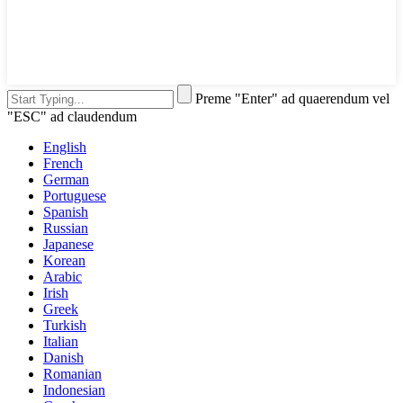
Preme "Enter" ad quaerendum vel
"ESC" ad claudendum
English
French
German
Portuguese
Spanish
Russian
Japanese
Korean
Arabic
Irish
Greek
Turkish
Italian
Danish
Romanian
Indonesian