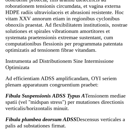
roborationem tensionis circumdata, et vagina externa
HDPE radiis ultraviolaceis et abrasioni resistente. Hoc
vitam XXV annorum etiam in regionibus cyclonibus
obnoxiis praestat. Ad flexibilitatem institutionis, nostrae
solutiones et spirales vibrationum amortitores et
systemata praetensionis extremae sustentant, cum
computationibus flessionis per programmata patentata
optimizatis ad tensionem fibrae vitandam.
Instrumenta ad Distributionem Sine Intermissione
Optimizata
Ad efficientiam ADSS amplificandam, OYI seriem
plenam apparatuum congruentium praebet:
Fibula Suspensionis ADSS Typus A
Tensionem mediae
spatii (vel "midspan stress") per mutationes directionis
verticalis/horizontalis minuit.
Fibula plumbea deorsum ADSS
Descensus verticales a
palis ad substationes firmat.