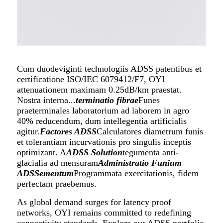
Cum duodeviginti technologiis ADSS patentibus et
certificatione ISO/IEC 6079412/F7, OYI
attenuationem maximam 0.25dB/km praestat.
Nostra interna...
terminatio fibrae
Funes
praeterminales laboratorium ad laborem in agro
40% reducendum, dum intellegentia artificialis
agitur.
Factores ADSS
Calculatores diametrum funis
et tolerantiam incurvationis pro singulis inceptis
optimizant. A
ADSS S
o
l
u
ti
o
n
tegumenta anti-
glacialia ad mensuram
Administratio Funium
ADSS
e
mentum
Programmata exercitationis, fidem
perfectam praebemus.
As global demand surges for latency proof
networks, OYI remains committed to redefining
connectivity standards. Explore our ADSS portfolio