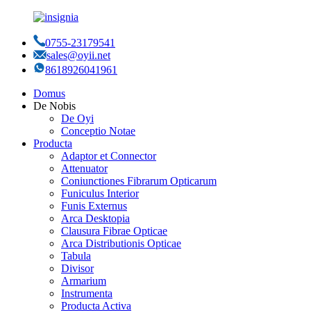
0755-23179541
sales@oyii.net
8618926041961
Domus
De Nobis
De Oyi
Conceptio Notae
Producta
Adaptor et Connector
Attenuator
Coniunctiones Fibrarum Opticarum
Funiculus Interior
Funis Externus
Arca Desktopia
Clausura Fibrae Opticae
Arca Distributionis Opticae
Tabula
Divisor
Armarium
Instrumenta
Producta Activa