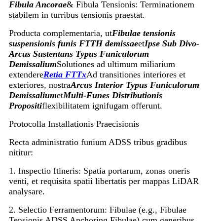
Fibula Ancorae
& Fibula Tensionis: Terminationem
stabilem in turribus tensionis praestat.
Producta complementaria, ut
Fibulae tensionis
suspensionis funis FTTH demissae
et
Ipse Sub Divo
-
Arcus Sustentans
Typus Funiculorum
Demissalium
Solutiones ad ultimum miliarium
extendere
Retia FTTx
Ad transitiones interiores et
exteriores, nostra
Arcus Interior
Typus Funiculorum
Demissalium
et
Multi
-
Funes Distributionis
Propositi
flexibilitatem ignifugam offerunt.
Protocolla Installationis Praecisionis
Recta administratio funium ADSS tribus gradibus
nititur:
1. Inspectio Itineris: Spatia portarum, zonas oneris
venti, et requisita spatii libertatis per mappas LiDAR
analysare.
2. Selectio Ferramentorum: Fibulae (e.g., Fibulae
Tensionis ADSS Anchoring Fibulae) cum generibus