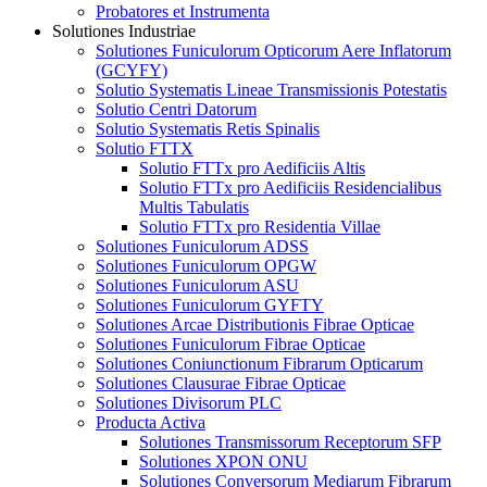
Probatores et Instrumenta
Solutiones Industriae
Solutiones Funiculorum Opticorum Aere Inflatorum
(GCYFY)
Solutio Systematis Lineae Transmissionis Potestatis
Solutio Centri Datorum
Solutio Systematis Retis Spinalis
Solutio FTTX
Solutio FTTx pro Aedificiis Altis
Solutio FTTx pro Aedificiis Residencialibus
Multis Tabulatis
Solutio FTTx pro Residentia Villae
Solutiones Funiculorum ADSS
Solutiones Funiculorum OPGW
Solutiones Funiculorum ASU
Solutiones Funiculorum GYFTY
Solutiones Arcae Distributionis Fibrae Opticae
Solutiones Funiculorum Fibrae Opticae
Solutiones Coniunctionum Fibrarum Opticarum
Solutiones Clausurae Fibrae Opticae
Solutiones Divisorum PLC
Producta Activa
Solutiones Transmissorum Receptorum SFP
Solutiones XPON ONU
Solutiones Conversorum Mediarum Fibrarum