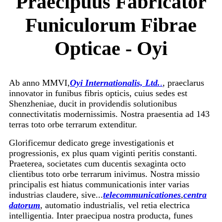
Praecipuus Fabricator
Funiculorum Fibrae
Opticae - Oyi
Ab anno MMVI,
Oyi Internationalis, Ltd.
.
, praeclarus
innovator in funibus fibris opticis, cuius sedes est
Shenzheniae, ducit in providendis solutionibus
connectivitatis modernissimis. Nostra praesentia ad 143
terras toto orbe terrarum extenditur.
Glorificemur dedicato grege investigationis et
progressionis, ex plus quam viginti peritis constanti.
Praeterea, societates cum ducentis sexaginta octo
clientibus toto orbe terrarum inivimus. Nostra missio
principalis est hiatus communicationis inter varias
industrias claudere, sive...
telecommunicationes
,
centra
datorum
, automatio industrialis, vel retia electrica
intelligentia. Inter praecipua nostra producta, funes