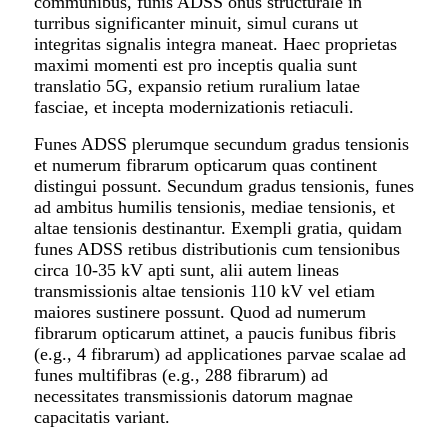
communibus, funis ADSS onus structurale in
turribus significanter minuit, simul curans ut
integritas signalis integra maneat. Haec proprietas
maximi momenti est pro inceptis qualia sunt
translatio 5G, expansio retium ruralium latae
fasciae, et incepta modernizationis retiaculi.
Funes ADSS plerumque secundum gradus tensionis
et numerum fibrarum opticarum quas continent
distingui possunt. Secundum gradus tensionis, funes
ad ambitus humilis tensionis, mediae tensionis, et
altae tensionis destinantur. Exempli gratia, quidam
funes ADSS retibus distributionis cum tensionibus
circa 10-35 kV apti sunt, alii autem lineas
transmissionis altae tensionis 110 kV vel etiam
maiores sustinere possunt. Quod ad numerum
fibrarum opticarum attinet, a paucis funibus fibris
(e.g., 4 fibrarum) ad applicationes parvae scalae ad
funes multifibras (e.g., 288 fibrarum) ad
necessitates transmissionis datorum magnae
capacitatis variant.