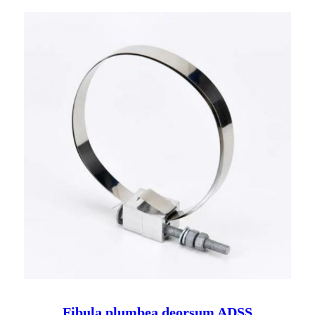
Fibula plumbea deorsum ADSS