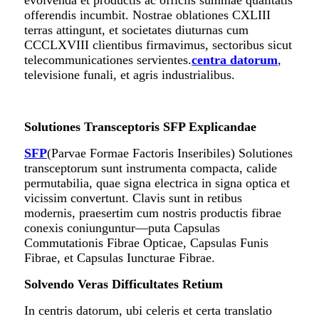
offerendis incumbit. Nostrae oblationes CXLIII
terras attingunt, et societates diuturnas cum
CCCLXVIII clientibus firmavimus, sectoribus sicut
telecommunicationes servientes.
centra datorum
,
televisione funali, et agris industrialibus.
Solutiones Transceptoris SFP Explicandae
SFP
(Parvae Formae Factoris Inseribiles) Solutiones
transceptorum sunt instrumenta compacta, calide
permutabilia, quae signa electrica in signa optica et
vicissim convertunt. Clavis sunt in retibus
modernis, praesertim cum nostris productis fibrae
conexis coniunguntur—puta Capsulas
Commutationis Fibrae Opticae, Capsulas Funis
Fibrae, et Capsulas Iuncturae Fibrae.
Solvendo Veras Difficultates Retium
In centris datorum, ubi celeris et certa translatio