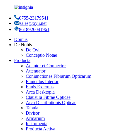
0755-23179541
sales@oyii.net
8618926041961
Domus
De Nobis
De Oyi
Conceptio Notae
Producta
Adaptor et Connector
Attenuator
Coniunctiones Fibrarum Opticarum
Funiculus Interior
Funis Externus
Arca Desktopia
Clausura Fibrae Opticae
Arca Distributionis Opticae
Tabula
Divisor
Armarium
Instrumenta
Producta Activa