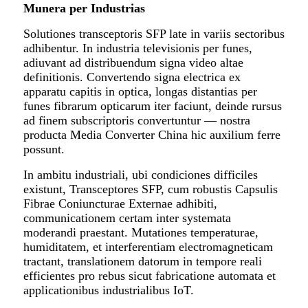
Munera per Industrias
Solutiones transceptoris SFP late in variis sectoribus
adhibentur. In industria televisionis per funes,
adiuvant ad distribuendum signa video altae
definitionis. Convertendo signa electrica ex
apparatu capitis in optica, longas distantias per
funes fibrarum opticarum iter faciunt, deinde rursus
ad finem subscriptoris convertuntur — nostra
producta Media Converter China hic auxilium ferre
possunt.
In ambitu industriali, ubi condiciones difficiles
existunt, Transceptores SFP, cum robustis Capsulis
Fibrae Coniuncturae Externae adhibiti,
communicationem certam inter systemata
moderandi praestant. Mutationes temperaturae,
humiditatem, et interferentiam electromagneticam
tractant, translationem datorum in tempore reali
efficientes pro rebus sicut fabricatione automata et
applicationibus industrialibus IoT.