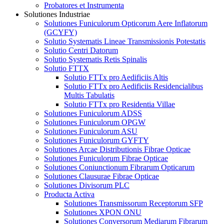
Probatores et Instrumenta
Solutiones Industriae
Solutiones Funiculorum Opticorum Aere Inflatorum
(GCYFY)
Solutio Systematis Lineae Transmissionis Potestatis
Solutio Centri Datorum
Solutio Systematis Retis Spinalis
Solutio FTTX
Solutio FTTx pro Aedificiis Altis
Solutio FTTx pro Aedificiis Residencialibus
Multis Tabulatis
Solutio FTTx pro Residentia Villae
Solutiones Funiculorum ADSS
Solutiones Funiculorum OPGW
Solutiones Funiculorum ASU
Solutiones Funiculorum GYFTY
Solutiones Arcae Distributionis Fibrae Opticae
Solutiones Funiculorum Fibrae Opticae
Solutiones Coniunctionum Fibrarum Opticarum
Solutiones Clausurae Fibrae Opticae
Solutiones Divisorum PLC
Producta Activa
Solutiones Transmissorum Receptorum SFP
Solutiones XPON ONU
Solutiones Conversorum Mediarum Fibrarum