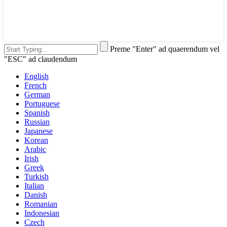
Preme "Enter" ad quaerendum vel
"ESC" ad claudendum
English
French
German
Portuguese
Spanish
Russian
Japanese
Korean
Arabic
Irish
Greek
Turkish
Italian
Danish
Romanian
Indonesian
Czech