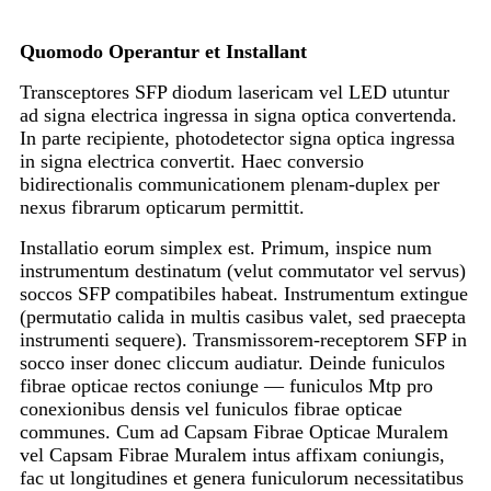
Quomodo Operantur et Installant
Transceptores SFP diodum lasericam vel LED utuntur
ad signa electrica ingressa in signa optica convertenda.
In parte recipiente, photodetector signa optica ingressa
in signa electrica convertit. Haec conversio
bidirectionalis communicationem plenam-duplex per
nexus fibrarum opticarum permittit.
Installatio eorum simplex est. Primum, inspice num
instrumentum destinatum (velut commutator vel servus)
soccos SFP compatibiles habeat. Instrumentum extingue
(permutatio calida in multis casibus valet, sed praecepta
instrumenti sequere). Transmissorem-receptorem SFP in
socco inser donec cliccum audiatur. Deinde funiculos
fibrae opticae rectos coniunge — funiculos Mtp pro
conexionibus densis vel funiculos fibrae opticae
communes. Cum ad Capsam Fibrae Opticae Muralem
vel Capsam Fibrae Muralem intus affixam coniungis,
fac ut longitudines et genera funiculorum necessitatibus