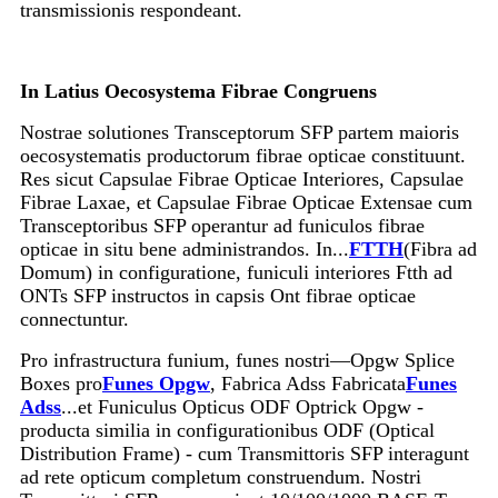
transmissionis respondeant.
In Latius Oecosystema Fibrae Congruens
Nostrae solutiones Transceptorum SFP partem maioris
oecosystematis productorum fibrae opticae constituunt.
Res sicut Capsulae Fibrae Opticae Interiores, Capsulae
Fibrae Laxae, et Capsulae Fibrae Opticae Extensae cum
Transceptoribus SFP operantur ad funiculos fibrae
opticae in situ bene administrandos. In...
FTTH
(Fibra ad
Domum) in configuratione, funiculi interiores Ftth ad
ONTs SFP instructos in capsis Ont fibrae opticae
connectuntur.
Pro infrastructura funium, funes nostri—Opgw Splice
Boxes pro
Funes Opgw
, Fabrica Adss Fabricata
Funes
Adss
...et Funiculus Opticus ODF Optrick Opgw -
producta similia in configurationibus ODF (Optical
Distribution Frame) - cum Transmittoris SFP interagunt
ad rete opticum completum construendum. Nostri