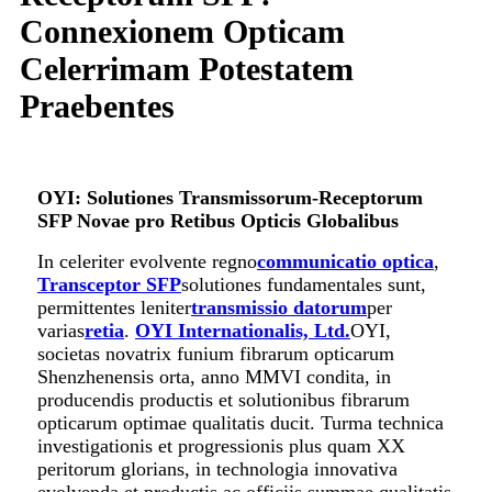
Connexionem Opticam
Celerrimam Potestatem
Praebentes
OYI: Solutiones Transmissorum-Receptorum
SFP Novae pro Retibus Opticis Globalibus
In celeriter evolvente regno
communicatio optica
,
Transceptor SFP
solutiones fundamentales sunt,
permittentes leniter
transmissio datorum
per
varias
retia
.
OYI Internationalis, Ltd.
OYI,
societas novatrix funium fibrarum opticarum
Shenzhenensis orta, anno MMVI condita, in
producendis productis et solutionibus fibrarum
opticarum optimae qualitatis ducit. Turma technica
investigationis et progressionis plus quam XX
peritorum glorians, in technologia innovativa
evolvenda et productis ac officiis summae qualitatis