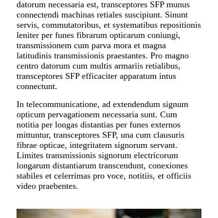
datorum necessaria est, transceptores SFP munus
connectendi machinas retiales suscipiunt. Sinunt
servis, commutatoribus, et systematibus repositionis
leniter per funes fibrarum opticarum coniungi,
transmissionem cum parva mora et magna
latitudinis transmissionis praestantes. Pro magno
centro datorum cum multis armariis retialibus,
transceptores SFP efficaciter apparatum intus
connectunt.
In telecommunicatione, ad extendendum signum
opticum pervagationem necessaria sunt. Cum
notitia per longas distantias per funes externos
mittuntur, transceptores SFP, una cum clausuris
fibrae opticae, integritatem signorum servant.
Limites transmissionis signorum electricorum
longarum distantiarum transcendunt, conexiones
stabiles et celerrimas pro voce, notitiis, et officiis
video praebentes.