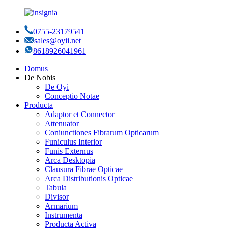
0755-23179541
sales@oyii.net
8618926041961
Domus
De Nobis
De Oyi
Conceptio Notae
Producta
Adaptor et Connector
Attenuator
Coniunctiones Fibrarum Opticarum
Funiculus Interior
Funis Externus
Arca Desktopia
Clausura Fibrae Opticae
Arca Distributionis Opticae
Tabula
Divisor
Armarium
Instrumenta
Producta Activa