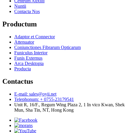
Centrum Auxilii
Nuntii
Contacta Nos
Productum
Adaptor et Connector
Attenuator
Coniunctiones Fibrarum Opticarum
Funiculus Interior
Funis Externus
Arca Desktopia
Producta
Contactus
E-mail: sales@oyii.net
Telephonum: + 0755-23179541
Unit R, 16/F., Regum Wing Plaza 2, 1 In vico Kwan, Shek
Mun, Sha Tin, NT, Hong Kong