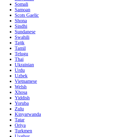
Somali
Samoan
Scots Gaelic
Shona
Sindhi
Sundanese
Swahili
Tajik
Tamil
Telugu
Thai
Ukrainian
Urdu
Uzbek
Vietnamese
Welsh
Xhosa
Yiddish
Yoruba
Zulu
Kinyarwanda
Tatar
Oriya
Turkmen
Uyghur