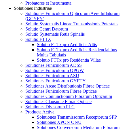
Probatores et Instrumenta
Solutiones Industriae
Solutiones Funiculorum Opticorum Aere Inflatorum
(GCYFY)
Solutio Systematis Lineae Transmissionis Potestatis
Solutio Centri Datorum
Solutio Systematis Retis Spinalis
Solutio FTTX
Solutio FTTx pro Aedificiis Altis
Solutio FTTx pro Aedificiis Residencialibus
Multis Tabulatis
Solutio FTTx pro Residentia Villae
Solutiones Funiculorum ADSS
Solutiones Funiculorum OPGW
Solutiones Funiculorum ASU
Solutiones Funiculorum GYFTY
Solutiones Arcae Distributionis Fibrae Opticae
Solutiones Funiculorum Fibrae Opticae
Solutiones Coniunctionum Fibrarum Opticarum
Solutiones Clausurae Fibrae Opticae
Solutiones Divisorum PLC
Producta Activa
Solutiones Transmissorum Receptorum SFP
Solutiones XPON ONU
Solutiones Conversorum Mediarum Fibrarum