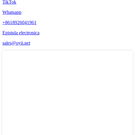
TikTok
Whatsapp
+8618926041961
Epistula electronica
sales@oyii.net