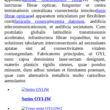
iuncturae fibrae opticae, funguntur ut centra
terminationis centralizata connectentia introitus
funis
fibrae opticae
ad apparatum reticulatum per flexibilem
currit
funiculis conexis
in
centra datorum
, aedificia
telecommunicationum, et aedificia societatum. Cum
postulatio globalis latitudinis transmissionis
acceleratur, infrastructura fibrae expanditur, ita ut
solutiones tabularum interconnectionis ad necessitates
aptatae sint ad connectivitatem vitalem
coniungendam. Fabricatores principales, ut OYI,
nunc capsa densissima laser-sectam designant,
materiis plasticis rigidis utentes, quae pondus
minuunt, dum adhuc tutelam et firmitatem praestant,
quae cum alternativis metallicis multo carioribus
aemulantur.
Series OYI-IW