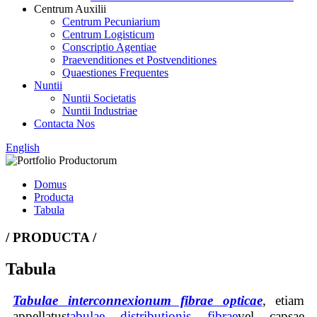
Centrum Auxilii
Centrum Pecuniarium
Centrum Logisticum
Conscriptio Agentiae
Praevenditiones et Postvenditiones
Quaestiones Frequentes
Nuntii
Nuntii Societatis
Nuntii Industriae
Contacta Nos
English
Domus
Producta
Tabula
/ PRODUCTA /
Tabula
Tabulae interconnexionum fibrae opticae
, etiam
appellatus
tabulae distributionis fibrae
vel capsae