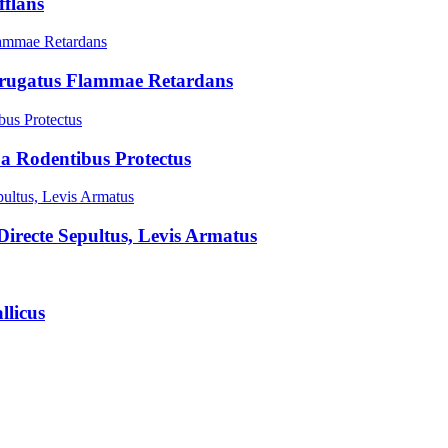
fflans
rrugatus Flammae Retardans
 a Rodentibus Protectus
recte Sepultus, Levis Armatus
llicus