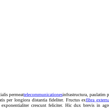
ialis permeat
telecommunicationes
infrastructura, paulatim 
tis per longiora distantia fideliter. Fructus ex
fibra extern
exponentialiter crescunt feliciter. Hic dux brevis in agr