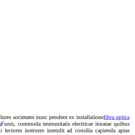
plures societates nunc pendent ex installatione
fibra optica
a
Funis, commoda immunitatis electricae innatae quibus
o lectores instruere intendit ad consilia capienda aptas