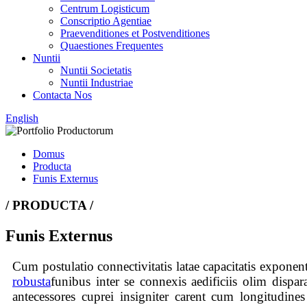
Centrum Logisticum
Conscriptio Agentiae
Praevenditiones et Postvenditiones
Quaestiones Frequentes
Nuntii
Nuntii Societatis
Nuntii Industriae
Contacta Nos
English
Domus
Producta
Funis Externus
/ PRODUCTA /
Funis Externus
Cum postulatio connectivitatis latae capacitatis exponent
robusta
funibus inter se connexis aedificiis olim dispara
antecessores cuprei insigniter carent cum longitudines 