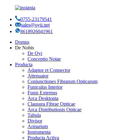
0755-23179541
sales@oyii.net
8618926041961
Domus
De Nobis
De Oyi
Conceptio Notae
Producta
Adaptor et Connector
Attenuator
Coniunctiones Fibrarum Opticarum
Funiculus Interior
Funis Externus
Arca Desktopia
Clausura Fibrae Opticae
Arca Distributionis Opticae
Tabula
Divisor
Armarium
Instrumenta
Producta Activa