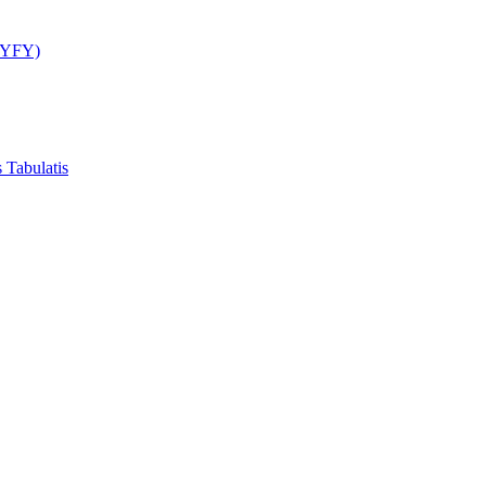
GCYFY)
 Tabulatis