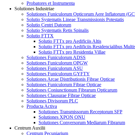
Probatores et Instrumenta
Solutiones Industriae
Solutiones Funiculorum Opticorum Aere Inflatorum (
Solutio Systematis Lineae Transmissionis Potestatis
Solutio Centri Datorum
Solutio Systematis Retis Spinalis
Solutio FTTX
Solutio FTTx pro Aedificiis Altis
Solutio FTTx pro Aedificiis Residencialibus Multis
Solutio FTTx pro Residentia Villae
Solutiones Funiculorum ADSS
Solutiones Funiculorum OPGW
Solutiones Funiculorum ASU
Solutiones Funiculorum GYFTY
Solutiones Arcae Distributionis Fibrae Opticae
Solutiones Funiculorum Fibrae Opticae
Solutiones Coniunctionum Fibrarum Opticarum
Solutiones Clausurae Fibrae Opticae
Solutiones Divisorum PLC
Producta Activa
Solutiones Transmissorum Receptorum SFP
Solutiones XPON ONU
Solutiones Conversorum Mediarum Fibrarum
Centrum Auxilii
Centrum Pecuniarium