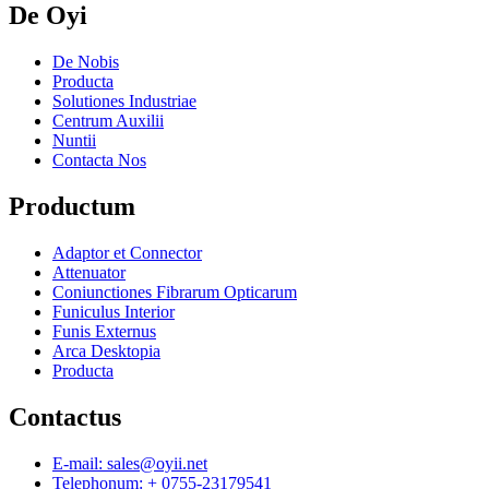
De Oyi
De Nobis
Producta
Solutiones Industriae
Centrum Auxilii
Nuntii
Contacta Nos
Productum
Adaptor et Connector
Attenuator
Coniunctiones Fibrarum Opticarum
Funiculus Interior
Funis Externus
Arca Desktopia
Producta
Contactus
E-mail: sales@oyii.net
Telephonum: + 0755-23179541