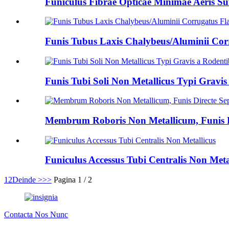
Funiculus Fibrae Opticae Minimae Aeris Su
Funis Tubus Laxis Chalybeus/Aluminii Co
Funis Tubi Soli Non Metallicus Typi Gravis
Membrum Roboris Non Metallicum, Funis Di
Funiculus Accessus Tubi Centralis Non Meta
1
2
Deinde >
>>
Pagina 1 / 2
Contacta Nos Nunc