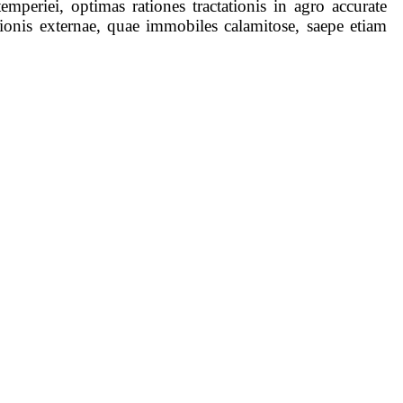
mperiei, optimas rationes tractationis in agro accurate
utionis externae, quae immobiles calamitose, saepe etiam