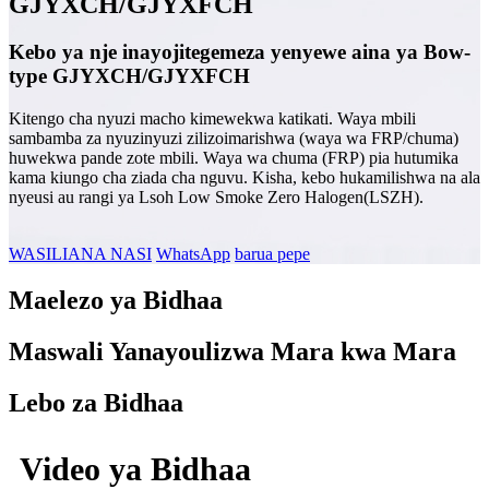
GJYXCH/GJYXFCH
Kebo ya nje inayojitegemeza yenyewe aina ya Bow-
type GJYXCH/GJYXFCH
Kitengo cha nyuzi macho kimewekwa katikati. Waya mbili
sambamba za nyuzinyuzi zilizoimarishwa (waya wa FRP/chuma)
huwekwa pande zote mbili. Waya wa chuma (FRP) pia hutumika
kama kiungo cha ziada cha nguvu. Kisha, kebo hukamilishwa na ala
nyeusi au rangi ya Lsoh Low Smoke Zero Halogen(LSZH).
WASILIANA NASI
WhatsApp
barua pepe
Maelezo ya Bidhaa
Maswali Yanayoulizwa Mara kwa Mara
Lebo za Bidhaa
Video ya Bidhaa