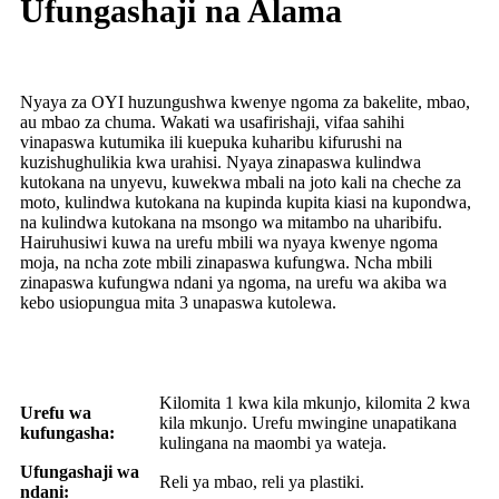
Ufungashaji na Alama
Nyaya za OYI huzungushwa kwenye ngoma za bakelite, mbao,
au mbao za chuma. Wakati wa usafirishaji, vifaa sahihi
vinapaswa kutumika ili kuepuka kuharibu kifurushi na
kuzishughulikia kwa urahisi. Nyaya zinapaswa kulindwa
kutokana na unyevu, kuwekwa mbali na joto kali na cheche za
moto, kulindwa kutokana na kupinda kupita kiasi na kupondwa,
na kulindwa kutokana na msongo wa mitambo na uharibifu.
Hairuhusiwi kuwa na urefu mbili wa nyaya kwenye ngoma
moja, na ncha zote mbili zinapaswa kufungwa. Ncha mbili
zinapaswa kufungwa ndani ya ngoma, na urefu wa akiba wa
kebo usiopungua mita 3 unapaswa kutolewa.
Kilomita 1 kwa kila mkunjo, kilomita 2 kwa
Urefu wa
kila mkunjo. Urefu mwingine unapatikana
kufungasha:
kulingana na maombi ya wateja.
Ufungashaji wa
Reli ya mbao, reli ya plastiki.
ndani: