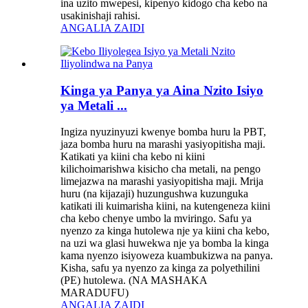
ina uzito mwepesi, kipenyo kidogo cha kebo na
usakinishaji rahisi.
ANGALIA ZAIDI
Kinga ya Panya ya Aina Nzito Isiyo
ya Metali ...
Ingiza nyuzinyuzi kwenye bomba huru la PBT,
jaza bomba huru na marashi yasiyopitisha maji.
Katikati ya kiini cha kebo ni kiini
kilichoimarishwa kisicho cha metali, na pengo
limejazwa na marashi yasiyopitisha maji. Mrija
huru (na kijazaji) huzungushwa kuzunguka
katikati ili kuimarisha kiini, na kutengeneza kiini
cha kebo chenye umbo la mviringo. Safu ya
nyenzo za kinga hutolewa nje ya kiini cha kebo,
na uzi wa glasi huwekwa nje ya bomba la kinga
kama nyenzo isiyoweza kuambukizwa na panya.
Kisha, safu ya nyenzo za kinga za polyethilini
(PE) hutolewa. (NA MASHAKA
MARADUFU)
ANGALIA ZAIDI