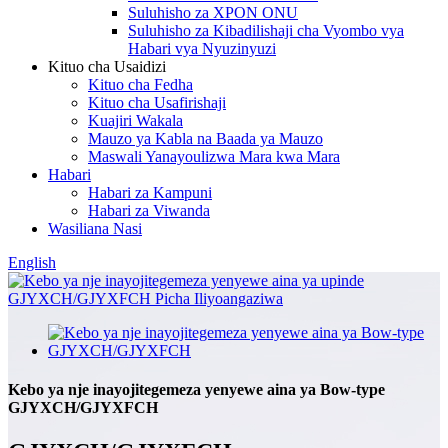
Suluhisho za XPON ONU
Suluhisho za Kibadilishaji cha Vyombo vya
Habari vya Nyuzinyuzi
Kituo cha Usaidizi
Kituo cha Fedha
Kituo cha Usafirishaji
Kuajiri Wakala
Mauzo ya Kabla na Baada ya Mauzo
Maswali Yanayoulizwa Mara kwa Mara
Habari
Habari za Kampuni
Habari za Viwanda
Wasiliana Nasi
English
Kebo ya nje inayojitegemeza yenyewe aina ya Bow-type
GJYXCH/GJYXFCH