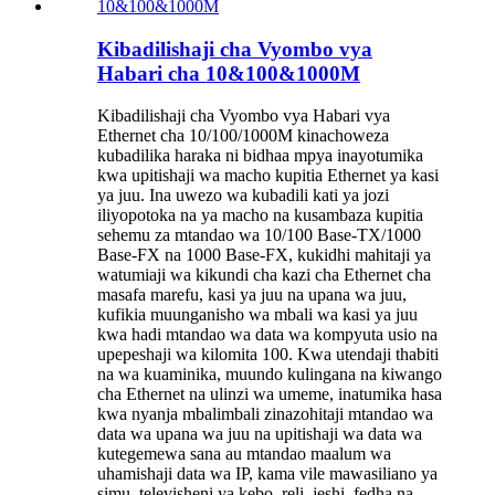
Kibadilishaji cha Vyombo vya
Habari cha 10&100&1000M
Kibadilishaji cha Vyombo vya Habari vya
Ethernet cha 10/100/1000M kinachoweza
kubadilika haraka ni bidhaa mpya inayotumika
kwa upitishaji wa macho kupitia Ethernet ya kasi
ya juu. Ina uwezo wa kubadili kati ya jozi
iliyopotoka na ya macho na kusambaza kupitia
sehemu za mtandao wa 10/100 Base-TX/1000
Base-FX na 1000 Base-FX, kukidhi mahitaji ya
watumiaji wa kikundi cha kazi cha Ethernet cha
masafa marefu, kasi ya juu na upana wa juu,
kufikia muunganisho wa mbali wa kasi ya juu
kwa hadi mtandao wa data wa kompyuta usio na
upepeshaji wa kilomita 100. Kwa utendaji thabiti
na wa kuaminika, muundo kulingana na kiwango
cha Ethernet na ulinzi wa umeme, inatumika hasa
kwa nyanja mbalimbali zinazohitaji mtandao wa
data wa upana wa juu na upitishaji wa data wa
kutegemewa sana au mtandao maalum wa
uhamishaji data wa IP, kama vile mawasiliano ya
simu, televisheni ya kebo, reli, jeshi, fedha na