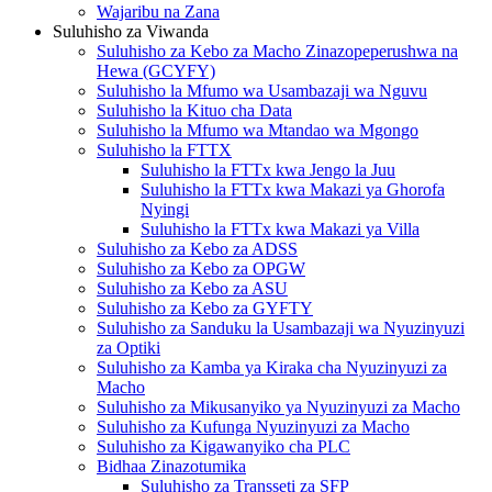
Wajaribu na Zana
Suluhisho za Viwanda
Suluhisho za Kebo za Macho Zinazopeperushwa na
Hewa (GCYFY)
Suluhisho la Mfumo wa Usambazaji wa Nguvu
Suluhisho la Kituo cha Data
Suluhisho la Mfumo wa Mtandao wa Mgongo
Suluhisho la FTTX
Suluhisho la FTTx kwa Jengo la Juu
Suluhisho la FTTx kwa Makazi ya Ghorofa
Nyingi
Suluhisho la FTTx kwa Makazi ya Villa
Suluhisho za Kebo za ADSS
Suluhisho za Kebo za OPGW
Suluhisho za Kebo za ASU
Suluhisho za Kebo za GYFTY
Suluhisho za Sanduku la Usambazaji wa Nyuzinyuzi
za Optiki
Suluhisho za Kamba ya Kiraka cha Nyuzinyuzi za
Macho
Suluhisho za Mikusanyiko ya Nyuzinyuzi za Macho
Suluhisho za Kufunga Nyuzinyuzi za Macho
Suluhisho za Kigawanyiko cha PLC
Bidhaa Zinazotumika
Suluhisho za Transseti za SFP