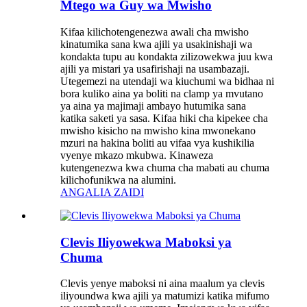
Mtego wa Guy wa Mwisho
Kifaa kilichotengenezwa awali cha mwisho
kinatumika sana kwa ajili ya usakinishaji wa
kondakta tupu au kondakta zilizowekwa juu kwa
ajili ya mistari ya usafirishaji na usambazaji.
Utegemezi na utendaji wa kiuchumi wa bidhaa ni
bora kuliko aina ya boliti na clamp ya mvutano
ya aina ya majimaji ambayo hutumika sana
katika saketi ya sasa. Kifaa hiki cha kipekee cha
mwisho kisicho na mwisho kina mwonekano
mzuri na hakina boliti au vifaa vya kushikilia
vyenye mkazo mkubwa. Kinaweza
kutengenezwa kwa chuma cha mabati au chuma
kilichofunikwa na alumini.
ANGALIA ZAIDI
Clevis Iliyowekwa Maboksi ya
Chuma
Clevis yenye maboksi ni aina maalum ya clevis
iliyoundwa kwa ajili ya matumizi katika mifumo