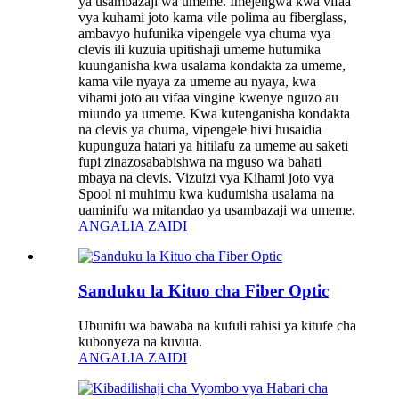
ya usambazaji wa umeme. Imejengwa kwa vifaa
vya kuhami joto kama vile polima au fiberglass,
ambavyo hufunika vipengele vya chuma vya
clevis ili kuzuia upitishaji umeme hutumika
kuunganisha kwa usalama kondakta za umeme,
kama vile nyaya za umeme au nyaya, kwa
vihami joto au vifaa vingine kwenye nguzo au
miundo ya umeme. Kwa kutenganisha kondakta
na clevis ya chuma, vipengele hivi husaidia
kupunguza hatari ya hitilafu za umeme au saketi
fupi zinazosababishwa na mguso wa bahati
mbaya na clevis. Vizuizi vya Kihami joto vya
Spool ni muhimu kwa kudumisha usalama na
uaminifu wa mitandao ya usambazaji wa umeme.
ANGALIA ZAIDI
Sanduku la Kituo cha Fiber Optic
Ubunifu wa bawaba na kufuli rahisi ya kitufe cha
kubonyeza na kuvuta.
ANGALIA ZAIDI