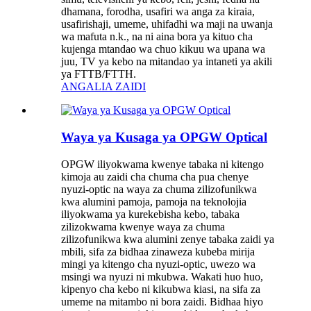
dhamana, forodha, usafiri wa anga za kiraia,
usafirishaji, umeme, uhifadhi wa maji na uwanja
wa mafuta n.k., na ni aina bora ya kituo cha
kujenga mtandao wa chuo kikuu wa upana wa
juu, TV ya kebo na mitandao ya intaneti ya akili
ya FTTB/FTTH.
ANGALIA ZAIDI
Waya ya Kusaga ya OPGW Optical
OPGW iliyokwama kwenye tabaka ni kitengo
kimoja au zaidi cha chuma cha pua chenye
nyuzi-optic na waya za chuma zilizofunikwa
kwa alumini pamoja, pamoja na teknolojia
iliyokwama ya kurekebisha kebo, tabaka
zilizokwama kwenye waya za chuma
zilizofunikwa kwa alumini zenye tabaka zaidi ya
mbili, sifa za bidhaa zinaweza kubeba mirija
mingi ya kitengo cha nyuzi-optic, uwezo wa
msingi wa nyuzi ni mkubwa. Wakati huo huo,
kipenyo cha kebo ni kikubwa kiasi, na sifa za
umeme na mitambo ni bora zaidi. Bidhaa hiyo