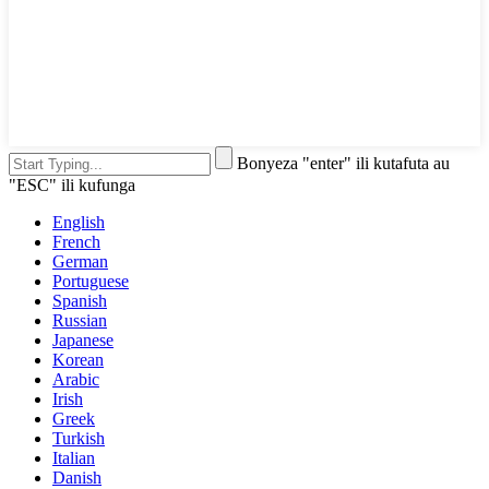
Bonyeza "enter" ili kutafuta au
"ESC" ili kufunga
English
French
German
Portuguese
Spanish
Russian
Japanese
Korean
Arabic
Irish
Greek
Turkish
Italian
Danish