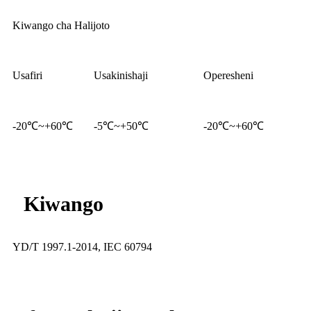
Kiwango cha Halijoto
Usafiri
Usakinishaji
Operesheni
-20℃~+60℃
-5℃~+50℃
-20℃~+60℃
Kiwango
YD/T 1997.1-2014, IEC 60794