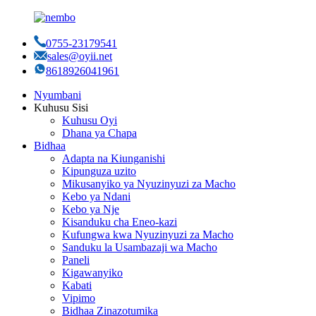
0755-23179541
sales@oyii.net
8618926041961
Nyumbani
Kuhusu Sisi
Kuhusu Oyi
Dhana ya Chapa
Bidhaa
Adapta na Kiunganishi
Kipunguza uzito
Mikusanyiko ya Nyuzinyuzi za Macho
Kebo ya Ndani
Kebo ya Nje
Kisanduku cha Eneo-kazi
Kufungwa kwa Nyuzinyuzi za Macho
Sanduku la Usambazaji wa Macho
Paneli
Kigawanyiko
Kabati
Vipimo
Bidhaa Zinazotumika