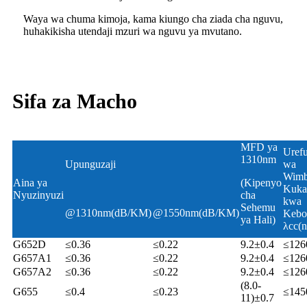
Waya wa chuma kimoja, kama kiungo cha ziada cha nguvu,
huhakikisha utendaji mzuri wa nguvu ya mvutano.
Sifa za Macho
MFD ya
Uref
1310nm
Upunguzaji
wa
Wimb
Aina ya
(Kipenyo
Kuka
Nyuzinyuzi
cha
kwa
Sehemu
@1310nm(dB/KM)
@1550nm(dB/KM)
Kebo
ya Hali)
λcc(
G652D
≤0.36
≤0.22
9.2±0.4
≤126
G657A1
≤0.36
≤0.22
9.2±0.4
≤126
G657A2
≤0.36
≤0.22
9.2±0.4
≤126
(8.0-
G655
≤0.4
≤0.23
≤145
11)±0.7