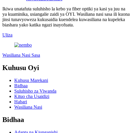
Ikiwa unatafuta suluhisho la kebo ya fiber optiki ya kasi ya juu na
ya kuaminika, usiangalie zaidi ya OYI. Wasiliana nasi sasa ili kuona
jinsi tunavyoweza kukusaidia kuendelea kuwasiliana na kupeleka
biashara yako katika ngazi inayofuata.
Uliza
Wasiliana Nasi Sasa
Kuhusu Oyi
Kuhusu Marekani
Bidhaa
Suluhisho za Viwanda
Kituo cha Usaidizi
Habari
Wasiliana Nasi
Bidhaa
Adapta na Kiunganishi