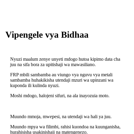
Vipengele vya Bidhaa
Nyuzi maalum zenye unyeti mdogo hutoa kipimo data cha
juu na sifa bora za upitishaji wa mawasiliano.
FRP mbili sambamba au viungo vya nguvu vya metali
sambamba huhakikisha utendaji mzuri wa upinzani wa
kuponda ili kulinda nyuzi.
Moshi mdogo, halojeni sifuri, na ala inayozuia moto.
Muundo mmoja, mwepesi, na utendaji wa hali ya juu.
Muundo mpya wa filimbi, rahisi kuondoa na kuunganisha,
hurahisisha usakinishaji na matengenezo.