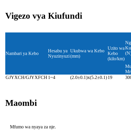
Vigezo vya Kiufundi
Ng
Ku
Uzito wa
Hesabu ya
Ukubwa wa Kebo
(N
Nambari ya Kebo
Kebo
Nyuzinyuzi
(mm)
(kilo/km)
Mu
Mr
GJYXCH/GJYXFCH
1~4
(2.0±0.1)x(5.2±0.1)
19
30
Maombi
Mfumo wa nyaya za nje.