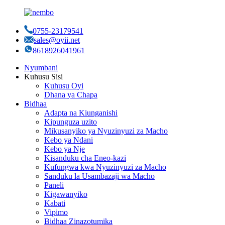
0755-23179541
sales@oyii.net
8618926041961
Nyumbani
Kuhusu Sisi
Kuhusu Oyi
Dhana ya Chapa
Bidhaa
Adapta na Kiunganishi
Kipunguza uzito
Mikusanyiko ya Nyuzinyuzi za Macho
Kebo ya Ndani
Kebo ya Nje
Kisanduku cha Eneo-kazi
Kufungwa kwa Nyuzinyuzi za Macho
Sanduku la Usambazaji wa Macho
Paneli
Kigawanyiko
Kabati
Vipimo
Bidhaa Zinazotumika