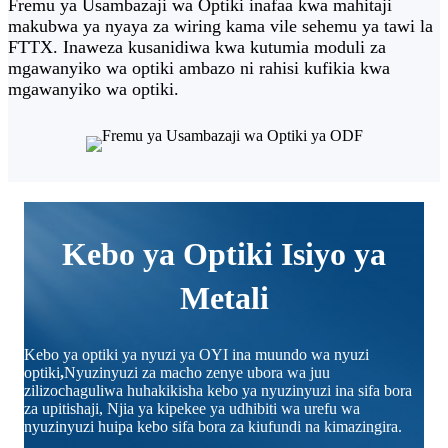
Fremu ya Usambazaji wa Optiki inafaa kwa mahitaji
makubwa ya nyaya za wiring kama vile sehemu ya tawi la
FTTX. Inaweza kusanidiwa kwa kutumia moduli za
mgawanyiko wa optiki ambazo ni rahisi kufikia kwa
mgawanyiko wa optiki.
Kebo ya Optiki Isiyo ya
Metali
Kebo ya optiki ya nyuzi ya OYI ina muundo wa nyuzi
optiki
,
Nyuzinyuzi za macho zenye ubora wa juu
zilizochaguliwa huhakikisha kebo ya nyuzinyuzi ina sifa bora
za upitishaji, Njia ya kipekee ya udhibiti wa urefu wa
nyuzinyuzi huipa kebo sifa bora za kiufundi na kimazingira.