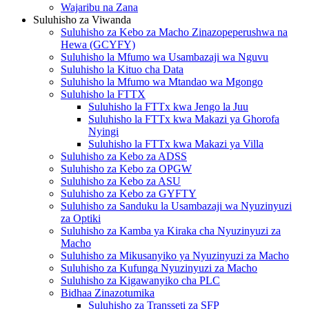
Wajaribu na Zana
Suluhisho za Viwanda
Suluhisho za Kebo za Macho Zinazopeperushwa na
Hewa (GCYFY)
Suluhisho la Mfumo wa Usambazaji wa Nguvu
Suluhisho la Kituo cha Data
Suluhisho la Mfumo wa Mtandao wa Mgongo
Suluhisho la FTTX
Suluhisho la FTTx kwa Jengo la Juu
Suluhisho la FTTx kwa Makazi ya Ghorofa
Nyingi
Suluhisho la FTTx kwa Makazi ya Villa
Suluhisho za Kebo za ADSS
Suluhisho za Kebo za OPGW
Suluhisho za Kebo za ASU
Suluhisho za Kebo za GYFTY
Suluhisho za Sanduku la Usambazaji wa Nyuzinyuzi
za Optiki
Suluhisho za Kamba ya Kiraka cha Nyuzinyuzi za
Macho
Suluhisho za Mikusanyiko ya Nyuzinyuzi za Macho
Suluhisho za Kufunga Nyuzinyuzi za Macho
Suluhisho za Kigawanyiko cha PLC
Bidhaa Zinazotumika
Suluhisho za Transseti za SFP