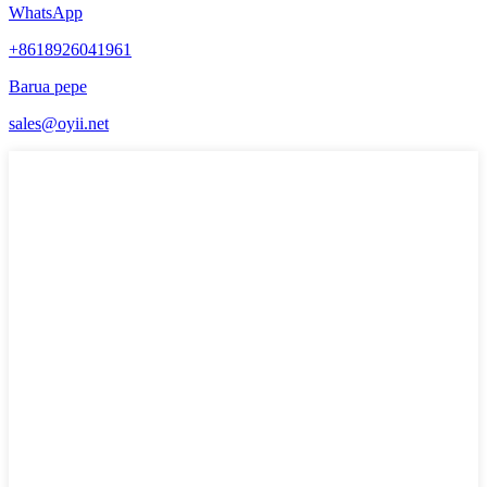
WhatsApp
+8618926041961
Barua pepe
sales@oyii.net