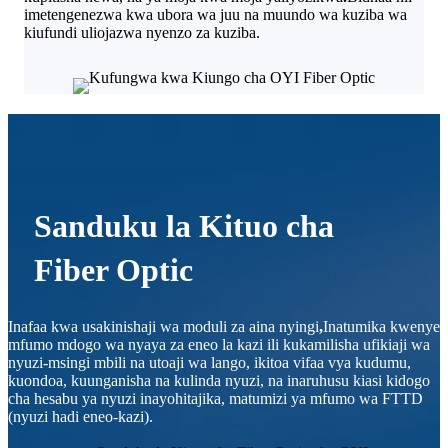
imetengenezwa kwa ubora wa juu na muundo wa kuziba wa
kiufundi uliojazwa nyenzo za kuziba.
Sanduku la Kituo cha
Fiber Optic
Inafaa kwa usakinishaji wa moduli za aina nyingi
,
Inatumika kwenye
mfumo mdogo wa nyaya za eneo la kazi ili kukamilisha ufikiaji wa
nyuzi-msingi mbili na utoaji wa lango, ikitoa vifaa vya kudumu,
kuondoa, kuunganisha na kulinda nyuzi, na inaruhusu kiasi kidogo
cha hesabu ya nyuzi inayohitajika, matumizi ya mfumo wa FTTD
(nyuzi hadi eneo-kazi).