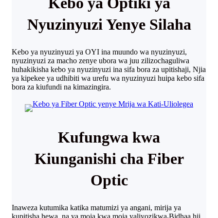
Kebo ya Optiki ya
Nyuzinyuzi Yenye Silaha
Kebo ya nyuzinyuzi ya OYI ina muundo wa nyuzinyuzi,
nyuzinyuzi za macho zenye ubora wa juu zilizochaguliwa
huhakikisha kebo ya nyuzinyuzi ina sifa bora za upitishaji, Njia
ya kipekee ya udhibiti wa urefu wa nyuzinyuzi huipa kebo sifa
bora za kiufundi na kimazingira.
Kufungwa kwa
Kiunganishi cha Fiber
Optic
Inaweza kutumika katika matumizi ya angani, mirija ya
kupitisha hewa, na ya moja kwa moja yaliyozikwa
.
Bidhaa hii