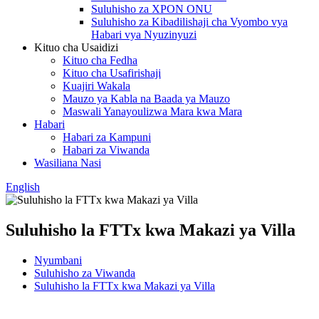
Suluhisho za XPON ONU
Suluhisho za Kibadilishaji cha Vyombo vya
Habari vya Nyuzinyuzi
Kituo cha Usaidizi
Kituo cha Fedha
Kituo cha Usafirishaji
Kuajiri Wakala
Mauzo ya Kabla na Baada ya Mauzo
Maswali Yanayoulizwa Mara kwa Mara
Habari
Habari za Kampuni
Habari za Viwanda
Wasiliana Nasi
English
Suluhisho la FTTx kwa Makazi ya Villa
Nyumbani
Suluhisho za Viwanda
Suluhisho la FTTx kwa Makazi ya Villa