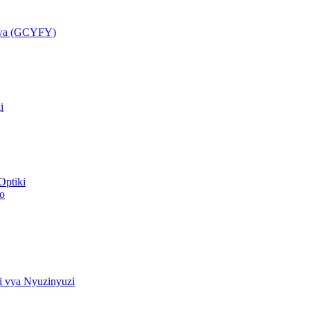
ewa (GCYFY)
i
Optiki
o
i vya Nyuzinyuzi