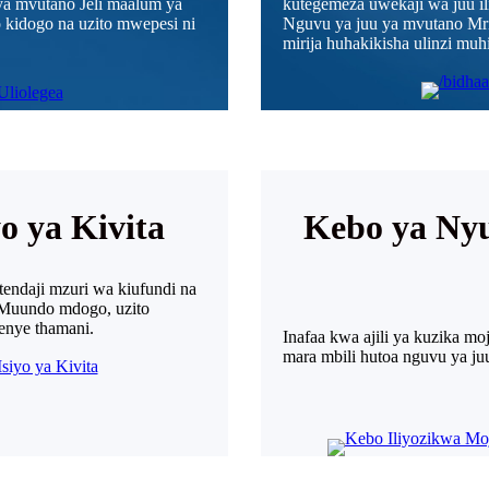
ya mvutano Jeli maalum ya
kutegemeza uwekaji wa juu il
 kidogo na uzito mwepesi ni
Nguvu ya juu ya mvutano Mr
mirija huhakikisha ulinzi mu
yo ya Kivita
Kebo ya Nyu
tendaji mzuri wa kiufundi na
i. Muundo mdogo, uzito
zenye thamani.
Inafaa kwa ajili ya kuzika m
mara mbili hutoa nguvu ya j