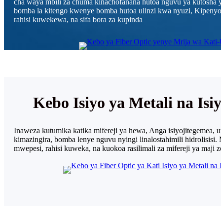
cha waya mbili za chuma kinachofanana hutoa nguvu ya kutosha 
bomba la kitengo kwenye bomba hutoa ulinzi kwa nyuzi, Kipenyo
rahisi kuwekewa, na sifa bora za kupinda
Kebo Isiyo ya Metali na Isi
Inaweza kutumika katika mifereji ya hewa, Anga isiyojitegemea, u
kimazingira, bomba lenye nguvu nyingi linalostahimili hidrolisis
mwepesi, rahisi kuweka, na kuokoa rasilimali za mifereji ya maji 