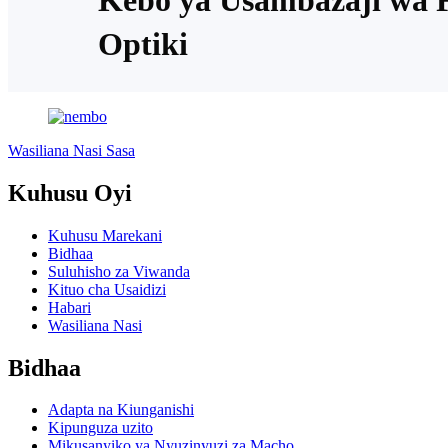
Optiki
Wasiliana Nasi Sasa
Kuhusu Oyi
Kuhusu Marekani
Bidhaa
Suluhisho za Viwanda
Kituo cha Usaidizi
Habari
Wasiliana Nasi
Bidhaa
Adapta na Kiunganishi
Kipunguza uzito
Mikusanyiko ya Nyuzinyuzi za Macho