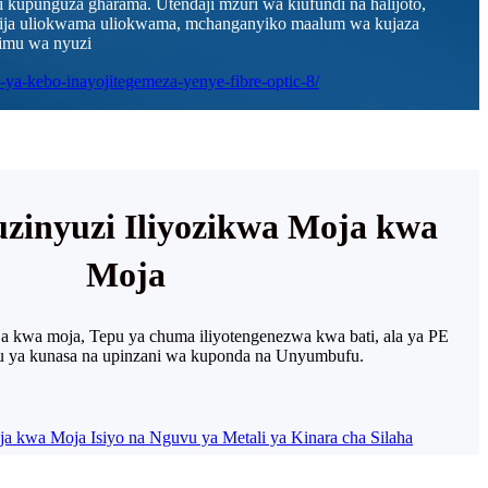
i kupunguza gharama. Utendaji mzuri wa kiufundi na halijoto,
ija uliokwama uliokwama, mchanganyiko maalum wa kujaza
himu wa nyuzi
zinyuzi Iliyozikwa Moja kwa
Moja
oja kwa moja, Tepu ya chuma iliyotengenezwa kwa bati, ala ya PE
uu ya kunasa na upinzani wa kuponda na Unyumbufu.