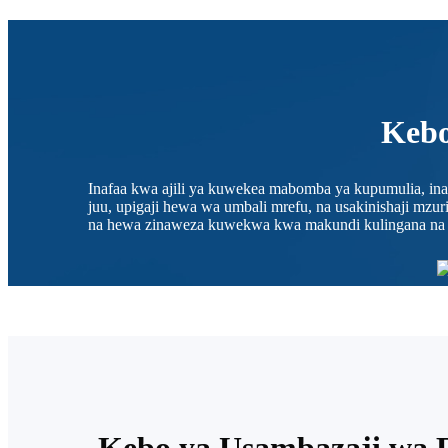
Kebo
Inafaa kwa ajili ya kuwekea mabomba ya kupumulia, in
juu, upigaji hewa wa umbali mrefu, na usakinishaji mz
na hewa zinaweza kuwekwa kwa makundi kulingana na ma
Kebo ya Usambazaji wa 