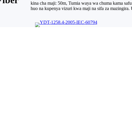
kina cha maji: 50m, Tumia waya wa chuma kama safu ya
huo na kupenya vizuri kwa maji na sifa za mazingira. 