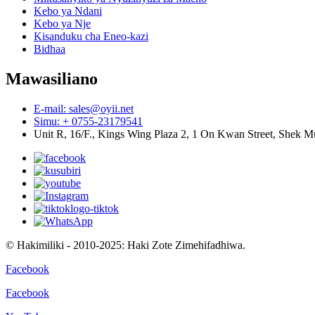
Kebo ya Ndani
Kebo ya Nje
Kisanduku cha Eneo-kazi
Bidhaa
Mawasiliano
E-mail: sales@oyii.net
Simu: + 0755-23179541
Unit R, 16/F., Kings Wing Plaza 2, 1 On Kwan Street, Shek 
© Hakimiliki - 2010-2025: Haki Zote Zimehifadhiwa.
Facebook
Facebook