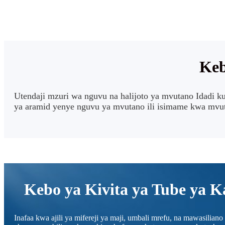
Keb
Utendaji mzuri wa nguvu na halijoto ya mvutano Idadi
ya aramid yenye nguvu ya mvutano ili isimame kwa mvutan
Kebo ya Kivita ya Tube ya Ka
Inafaa kwa ajili ya mifereji ya maji, umbali mrefu, na mawasili