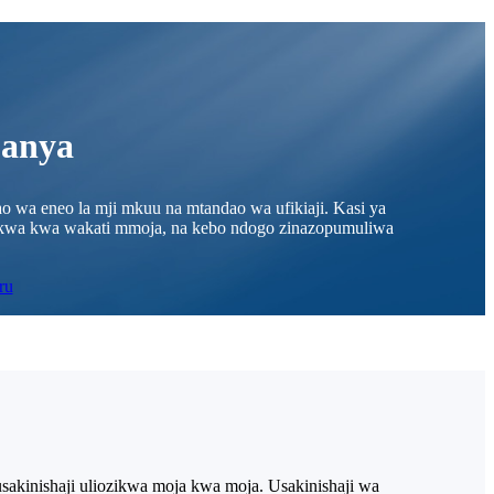
Panya
 wa eneo la mji mkuu na mtandao wa ufikiaji. Kasi ya
uwekwa kwa wakati mmoja, na kebo ndogo zinazopumuliwa
sakinishaji uliozikwa moja kwa moja. Usakinishaji wa