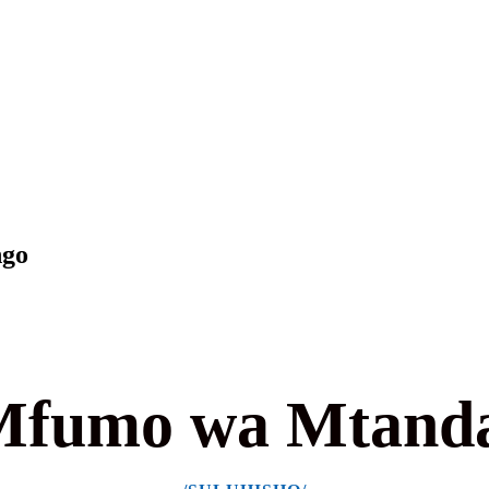
ngo
 Mfumo wa Mtan