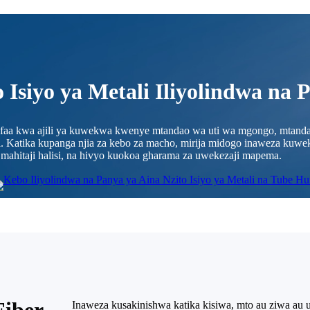
 Isiyo ya Metali Iliyolindwa na 
afaa kwa ajili ya kuwekwa kwenye mtandao wa uti wa mgongo, mtandao
uri. Katika kupanga njia za kebo za macho, mirija midogo inaweza k
hitaji halisi, na hivyo kuokoa gharama za uwekezaji mapema.
Fiber
Inaweza kusakinishwa katika kisiwa, mto au ziwa au u