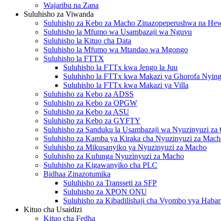
Wajaribu na Zana
Suluhisho za Viwanda
Suluhisho za Kebo za Macho Zinazopeperushwa na H
Suluhisho la Mfumo wa Usambazaji wa Nguvu
Suluhisho la Kituo cha Data
Suluhisho la Mfumo wa Mtandao wa Mgongo
Suluhisho la FTTX
Suluhisho la FTTx kwa Jengo la Juu
Suluhisho la FTTx kwa Makazi ya Ghorofa Nying
Suluhisho la FTTx kwa Makazi ya Villa
Suluhisho za Kebo za ADSS
Suluhisho za Kebo za OPGW
Suluhisho za Kebo za ASU
Suluhisho za Kebo za GYFTY
Suluhisho za Sanduku la Usambazaji wa Nyuzinyuzi za 
Suluhisho za Kamba ya Kiraka cha Nyuzinyuzi za Mach
Suluhisho za Mikusanyiko ya Nyuzinyuzi za Macho
Suluhisho za Kufunga Nyuzinyuzi za Macho
Suluhisho za Kigawanyiko cha PLC
Bidhaa Zinazotumika
Suluhisho za Transseti za SFP
Suluhisho za XPON ONU
Suluhisho za Kibadilishaji cha Vyombo vya Habar
Kituo cha Usaidizi
Kituo cha Fedha