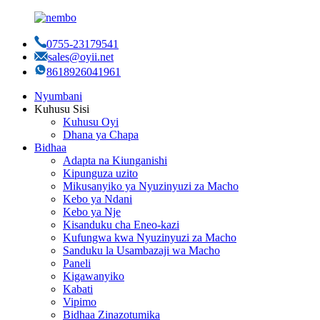
0755-23179541
sales@oyii.net
8618926041961
Nyumbani
Kuhusu Sisi
Kuhusu Oyi
Dhana ya Chapa
Bidhaa
Adapta na Kiunganishi
Kipunguza uzito
Mikusanyiko ya Nyuzinyuzi za Macho
Kebo ya Ndani
Kebo ya Nje
Kisanduku cha Eneo-kazi
Kufungwa kwa Nyuzinyuzi za Macho
Sanduku la Usambazaji wa Macho
Paneli
Kigawanyiko
Kabati
Vipimo
Bidhaa Zinazotumika