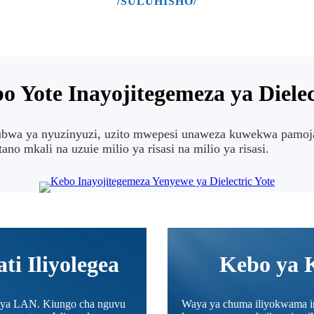
/SULUHISHO/
o Yote Inayojitegemeza ya Dielec
 kubwa ya nyuzinyuzi, uzito mwepesi unaweza kuwekwa pamo
o mkali na uzuie milio ya risasi na milio ya risasi.
ti Iliyolegea
Kebo ya K
ano ya LAN. Kiungo cha nguvu
Waya ya chuma iliyokwama i