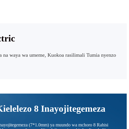
tric
ja na waya wa umeme,
Kuokoa rasilimali Tumia nyenzo
ielelezo 8 Inayojitegemeza
nayojitegemeza (7*1.0mm) ya muundo wa mchoro 8 Rahisi