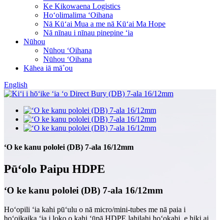
Ke Kikowaena Logistics
Hoʻolimalima ʻOihana
Nā Kūʻai Mua a me nā Kūʻai Ma Hope
Nā nīnau i nīnau pinepine ʻia
Nūhou
Nūhou ʻOihana
Nūhou ʻOihana
Kāhea iā mā˚ou
English
ʻO ke kanu pololei (DB) 7-ala 16/12mm
Pūʻolo Paipu HDPE
ʻO ke kanu pololei (DB) 7-ala 16/12mm
Hoʻopili ʻia kahi pūʻulu o nā micro/mini-tubes me nā paia i
hoʻoikaika ʻia i loko o kahi ʻūpā HDPE lahilahi hoʻokahi, e hiki ai