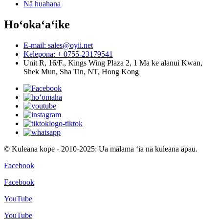
Nā huahana
Hoʻokaʻaʻike
E-mail: sales@oyii.net
Kelepona: + 0755-23179541
Unit R, 16/F., Kings Wing Plaza 2, 1 Ma ke alanui Kwan,
Shek Mun, Sha Tin, NT, Hong Kong
© Kuleana kope - 2010-2025: Ua mālama ʻia nā kuleana āpau.
Facebook
Facebook
YouTube
YouTube