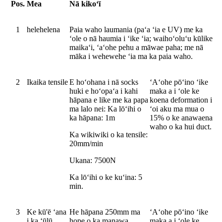
Pos.
Mea
Nā kikoʻī
1
helehelena
Paia waho laumania (paʻa ʻia e UV) me ka
ʻole o nā haumia i ʻike ʻia; waihoʻoluʻu kūlike
maikaʻi, ʻaʻohe pehu a māwae paha; me nā
māka i wehewehe ʻia ma ka paia waho.
2
Ikaika tensile
E hoʻohana i nā socks
ʻAʻohe pōʻino ʻike
huki e hoʻopaʻa i kahi
maka a i ʻole ke
hāpana e like me ka papa
koena deformation i
ma lalo nei: Ka lōʻihi o
ʻoi aku ma mua o
ka hāpana: 1m
15% o ke anawaena
waho o ka hui duct.
Ka wikiwiki o ka tensile:
20mm/min
Ukana: 7500N
Ka lōʻihi o ke kuʻina: 5
min.
3
Ke kū'ē ʻana
He hāpana 250mm ma
ʻAʻohe pōʻino ʻike
i ka ʻūlū
hope o ka manawa
maka a i ʻole ke