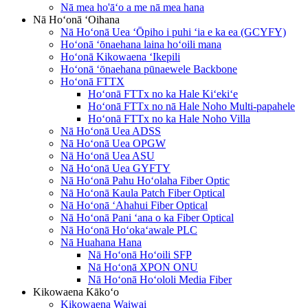
Nā mea ho'āʻo a me nā mea hana
Nā Hoʻonā ʻOihana
Nā Hoʻonā Uea ʻŌpiho i puhi ʻia e ka ea (GCYFY)
Hoʻonā ʻōnaehana laina hoʻoili mana
Hoʻonā Kikowaena ʻIkepili
Hoʻonā ʻōnaehana pūnaewele Backbone
Hoʻonā FTTX
Hoʻonā FTTx no ka Hale Kiʻekiʻe
Hoʻonā FTTx no nā Hale Noho Multi-papahele
Hoʻonā FTTx no ka Hale Noho Villa
Nā Hoʻonā Uea ADSS
Nā Hoʻonā Uea OPGW
Nā Hoʻonā Uea ASU
Nā Hoʻonā Uea GYFTY
Nā Hoʻonā Pahu Hoʻolaha Fiber Optic
Nā Hoʻonā Kaula Patch Fiber Optical
Nā Hoʻonā ʻAhahui Fiber Optical
Nā Hoʻonā Pani ʻana o ka Fiber Optical
Nā Hoʻonā Hoʻokaʻawale PLC
Nā Huahana Hana
Nā Hoʻonā Hoʻoili SFP
Nā Hoʻonā XPON ONU
Nā Hoʻonā Hoʻololi Media Fiber
Kikowaena Kākoʻo
Kikowaena Waiwai