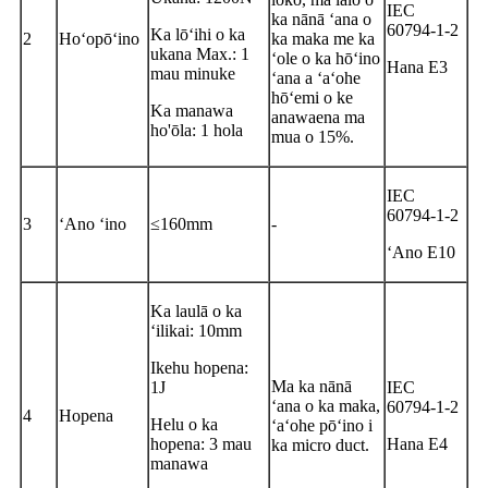
IEC
ka nānā ʻana o
60794-1-2
Ka lōʻihi o ka
2
Hoʻopōʻino
ka maka me ka
ukana Max.: 1
ʻole o ka hōʻino
Hana E3
mau minuke
ʻana a ʻaʻohe
hōʻemi o ke
Ka manawa
anawaena ma
ho'ōla: 1 hola
mua o 15%.
IEC
60794-1-2
3
ʻAno ʻino
≤160mm
-
ʻAno E10
Ka laulā o ka
ʻilikai: 10mm
Ikehu hopena:
Ma ka nānā
1J
IEC
ʻana o ka maka,
60794-1-2
4
Hopena
Helu o ka
ʻaʻohe pōʻino i
hopena: 3 mau
Hana E4
ka micro duct.
manawa