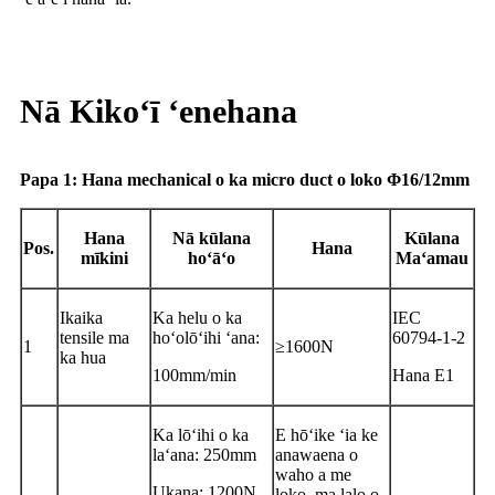
Nā Kikoʻī ʻenehana
Papa 1: Hana mechanical o ka micro duct o loko Φ16/12mm
Hana
Nā kūlana
Kūlana
Pos.
Hana
mīkini
hoʻāʻo
Maʻamau
Ikaika
Ka helu o ka
IEC
tensile ma
hoʻolōʻihi ʻana:
60794-1-2
1
≥1600N
ka hua
100mm/min
Hana E1
Ka lōʻihi o ka
E hōʻike ʻia ke
laʻana: 250mm
anawaena o
waho a me
Ukana: 1200N
loko, ma lalo o