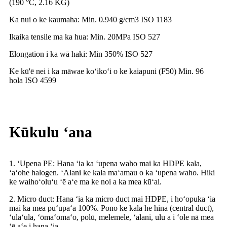
(190 °C, 2.16 KG)
Ka nui o ke kaumaha: Min. 0.940 g/cm3 ISO 1183
Ikaika tensile ma ka hua: Min. 20MPa ISO 527
Elongation i ka wā haki: Min 350% ISO 527
Ke kū'ē nei i ka māwae koʻikoʻi o ke kaiapuni (F50) Min. 96
hola ISO 4599
Kūkulu ʻana
1. ʻUpena PE: Hana ʻia ka ʻupena waho mai ka HDPE kala,
ʻaʻohe halogen. ʻAlani ke kala maʻamau o ka ʻupena waho. Hiki
ke waihoʻoluʻu ʻē aʻe ma ke noi a ka mea kūʻai.
2. Micro duct: Hana ʻia ka micro duct mai HDPE, i hoʻopuka ʻia
mai ka mea puʻupaʻa 100%. Pono ke kala he hina (central duct),
ʻulaʻula, ʻōmaʻomaʻo, polū, melemele, ʻalani, ulu a i ʻole nā ​​mea
ʻē aʻe i hana ʻia.