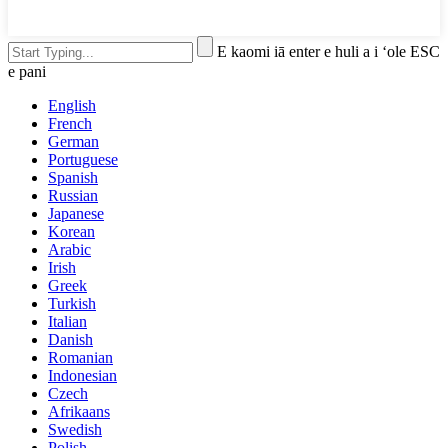
E kaomi iā enter e huli a i ʻole ESC
e pani
English
French
German
Portuguese
Spanish
Russian
Japanese
Korean
Arabic
Irish
Greek
Turkish
Italian
Danish
Romanian
Indonesian
Czech
Afrikaans
Swedish
Polish