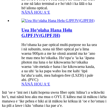
a me nā lako terminal a e hoʻokō i ka lālā o ka
hōʻailona optical.
NĀNĀ HOU AʻE
Uea Hoʻolaha Hana Helu
GJPFJV(GJPFJH)
Hoʻohana ka pae optical multi-purpose no ka uea
i nā subunits, nona nā fiber optical paʻa lima
waena 900μm a me ke olonā aramid ma ke ʻano
he mau mea hoʻoikaika. Hoʻopaʻa ʻia ka ʻāpana
photon ma luna o ke kikowaena hoʻoikaika
waena ʻole-metala e hana i ke kikowaena kaula,
a ua uhi ʻia ka papa waho loa me kahi ʻūpā
haʻahaʻa uahi, mea halogen-free (LSZH) i pale
ahi. (PVC)
NĀNĀ HOU AʻE
Inā ʻoe e ʻimi nei i kahi hopena uwea fiber optic hilinaʻi a wikiwiki
hoʻi, mai nānā hou aku ma mua o OYI. E kāhea mai iā mākou i kēia
manawa e ʻike pehea e hiki ai iā mākou ke kōkua iā ʻoe e hoʻomau i
ka pili a lawe i kāu ʻoihana i ka pae aʻe.