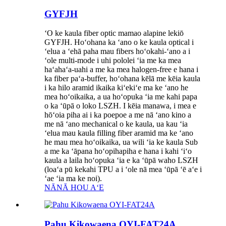
GYFJH
ʻO ke kaula fiber optic mamao alapine lekiō
GYFJH. Hoʻohana ka ʻano o ke kaula optical i
ʻelua a ʻehā paha mau fibers hoʻokahi-ʻano a i
ʻole multi-mode i uhi pololei ʻia me ka mea
haʻahaʻa-uahi a me ka mea halogen-free e hana i
ka fiber paʻa-buffer, hoʻohana kēlā me kēia kaula
i ka hilo aramid ikaika kiʻekiʻe ma ke ʻano he
mea hoʻoikaika, a ua hoʻopuka ʻia me kahi papa
o ka ʻūpā o loko LSZH. I kēia manawa, i mea e
hōʻoia piha ai i ka poepoe a me nā ʻano kino a
me nā ʻano mechanical o ke kaula, ua kau ʻia
ʻelua mau kaula filling fiber aramid ma ke ʻano
he mau mea hoʻoikaika, ua wili ʻia ke kaula Sub
a me ka ʻāpana hoʻopihapiha e hana i kahi ʻiʻo
kaula a laila hoʻopuka ʻia e ka ʻūpā waho LSZH
(loaʻa pū kekahi TPU a i ʻole nā ​​mea ʻūpā ʻē aʻe i
ʻae ʻia ma ke noi).
NĀNĀ HOU AʻE
Pahu Kikowaena OYI-FAT24A