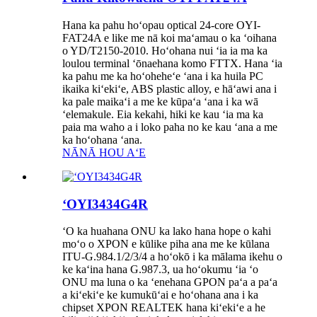
Hana ka pahu hoʻopau optical 24-core OYI-
FAT24A e like me nā koi maʻamau o ka ʻoihana
o YD/T2150-2010. Hoʻohana nui ʻia ia ma ka
loulou terminal ʻōnaehana komo FTTX. Hana ʻia
ka pahu me ka hoʻoheheʻe ʻana i ka huila PC
ikaika kiʻekiʻe, ABS plastic alloy, e hāʻawi ana i
ka pale maikaʻi a me ke kūpaʻa ʻana i ka wā
ʻelemakule. Eia kekahi, hiki ke kau ʻia ma ka
paia ma waho a i loko paha no ke kau ʻana a me
ka hoʻohana ʻana.
NĀNĀ HOU AʻE
ʻOYI3434G4R
ʻO ka huahana ONU ka lako hana hope o kahi
moʻo o XPON e kūlike piha ana me ke kūlana
ITU-G.984.1/2/3/4 a hoʻokō i ka mālama ikehu o
ke kaʻina hana G.987.3, ua hoʻokumu ʻia ʻo
ONU ma luna o ka ʻenehana GPON paʻa a paʻa
a kiʻekiʻe ke kumukūʻai e hoʻohana ana i ka
chipset XPON REALTEK hana kiʻekiʻe a he