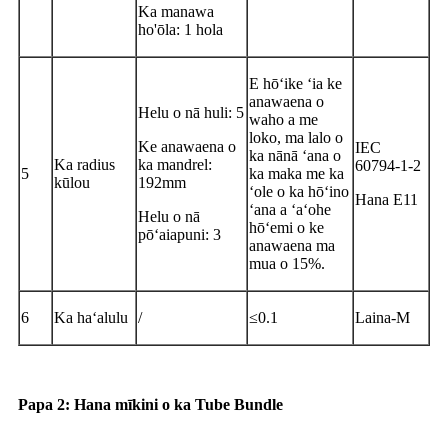
Ka manawa
ho'ōla: 1 hola
E hōʻike ʻia ke
anawaena o
Helu o nā huli: 5
waho a me
loko, ma lalo o
Ke anawaena o
IEC
ka nānā ʻana o
Ka radius
ka mandrel:
60794-1-2
5
ka maka me ka
kūlou
192mm
ʻole o ka hōʻino
Hana E11
ʻana a ʻaʻohe
Helu o nā
hōʻemi o ke
pōʻaiapuni: 3
anawaena ma
mua o 15%.
6
Ka haʻalulu
/
≤0.1
Laina-M
Papa 2: Hana mīkini o ka Tube Bundle