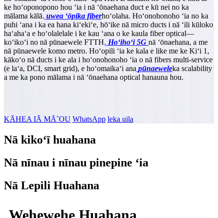
ke hoʻoponopono hou ʻia i nā ʻōnaehana duct e kū nei no ka
mālama kālā.
uwea ʻōpika fiber
hoʻolaha. Hoʻonohonoho ʻia no ka
puhi ʻana i ka ea hana kiʻekiʻe, hōʻike nā micro ducts i nā ʻili kūloko
haʻahaʻa e hoʻolalelale i ke kau ʻana o ke kaula fiber optical—
koʻikoʻi no nā pūnaewele FTTH
,
Hoʻihoʻi 5G
nā ʻōnaehana, a me
nā pūnaewele komo metro. Hoʻopili ʻia ke kala e like me ke Kiʻi 1,
kākoʻo nā ducts i ke ala i hoʻonohonoho ʻia o nā fibers multi-service
(e laʻa, DCI, smart grid), e hoʻomaikaʻi ana
pūnaewele
ka scalability
a me ka pono mālama i nā ʻōnaehana optical hanauna hou.
KĀHEA IĀ MĀ˚OU
WhatsApp
leka uila
Nā kikoʻī huahana
Nā nīnau i nīnau pinepine ʻia
Nā Lepili Huahana
Wehewehe Huahana