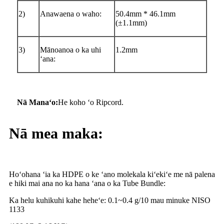
2)
Anawaena o waho:
50.4mm * 46.1mm
(±1.1mm)
3)
Mānoanoa o ka uhi
1.2mm
ʻana:
Nā Manaʻo:
He koho ʻo Ripcord.
Nā mea maka:
Hoʻohana ʻia ka HDPE o ke ʻano molekala kiʻekiʻe me nā palena
e hiki mai ana no ka hana ʻana o ka Tube Bundle:
Ka helu kuhikuhi kahe heheʻe: 0.1
~
0.4 g/10 mau minuke NISO
1133