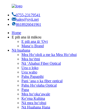
0755-23179541
sales@oyii.net
8618926041961
Home
E pili ana iā mākou
E pili ana iā ʻOyi
Manaʻo Brand
Nā huahana
Mea Hoʻololi a me ka Mea Hoʻohui
Mea hoʻēmi
Nā ʻAhahui Fiber Optical
Uea o loko
Uea waho
Pahu Papapihi
Pani ʻana o ka fiber optical
Pahu Hoʻolaha Optical
Papa
Mea hoʻokaʻawale
Keʻena Kuhina
Nā mea hoʻohui
Nā Huahana Hana