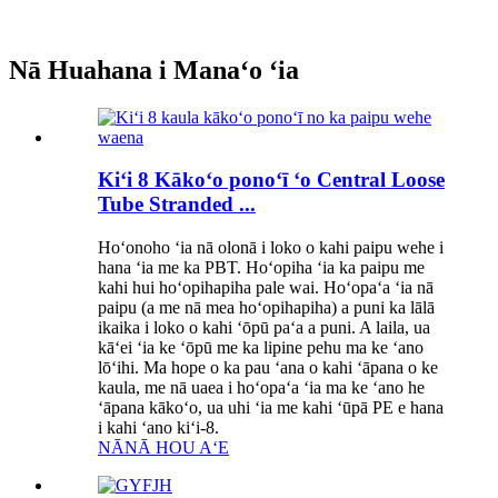
Nā Huahana i Manaʻo ʻia
Kiʻi 8 Kākoʻo ponoʻī ʻo Central Loose
Tube Stranded ...
Hoʻonoho ʻia nā olonā i loko o kahi paipu wehe i
hana ʻia me ka PBT. Hoʻopiha ʻia ka paipu me
kahi hui hoʻopihapiha pale wai. Hoʻopaʻa ʻia nā
paipu (a me nā mea hoʻopihapiha) a puni ka lālā
ikaika i loko o kahi ʻōpū paʻa a puni. A laila, ua
kāʻei ʻia ke ʻōpū me ka lipine pehu ma ke ʻano
lōʻihi. Ma hope o ka pau ʻana o kahi ʻāpana o ke
kaula, me nā uaea i hoʻopaʻa ʻia ma ke ʻano he
ʻāpana kākoʻo, ua uhi ʻia me kahi ʻūpā PE e hana
i kahi ʻano kiʻi-8.
NĀNĀ HOU AʻE