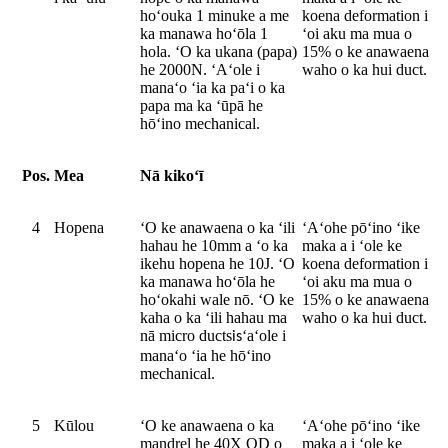
hoʻouka 1 minuke a me
koena deformation i
ka manawa hoʻōla 1
ʻoi aku ma mua o
hola. ʻO ka ukana (papa)
15% o ke anawaena
he 2000N. ʻAʻole i
waho o ka hui duct.
manaʻo ʻia ka paʻi o ka
papa ma ka ʻūpā he
hōʻino mechanical.
Pos.
Mea
Nā kikoʻī
4
Hopena
ʻO ke anawaena o ka ʻili
ʻAʻohe pōʻino ʻike
hahau he 10mm a ʻo ka
maka a i ʻole ke
ikehu hopena he 10J. ʻO
koena deformation i
ka manawa hoʻōla he
ʻoi aku ma mua o
hoʻokahi wale nō. ʻO ke
15% o ke anawaena
kaha o ka ʻili hahau ma
waho o ka hui duct.
nā micro ducts
ʻaʻole i
is
manaʻo ʻia he hōʻino
mechanical.
5
Kūlou
ʻO ke anawaena o ka
ʻAʻohe pōʻino ʻike
mandrel he 40X OD o
maka a i ʻole ke