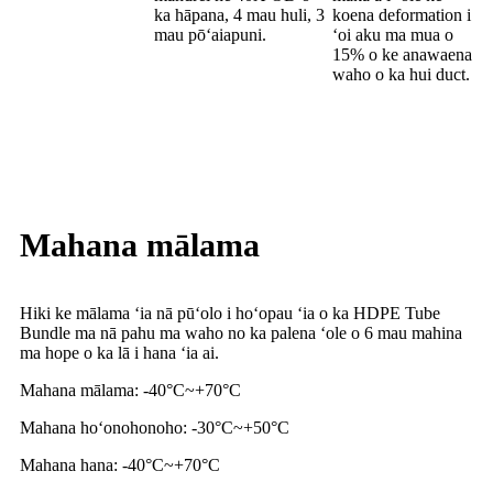
ka hāpana, 4 mau huli, 3
koena deformation i
mau pōʻaiapuni.
ʻoi aku ma mua o
15% o ke anawaena
waho o ka hui duct.
Mahana mālama
Hiki ke mālama ʻia nā pūʻolo i hoʻopau ʻia o ka HDPE Tube
Bundle ma nā pahu ma waho no ka palena ʻole o 6 mau mahina
ma hope o ka lā i hana ʻia ai.
Mahana mālama: -40°C
~
+70°C
Mahana hoʻonohonoho: -30°C
~
+50°C
Mahana hana: -40°C
~
+70°C