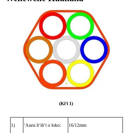
(Kiʻi 1)
1)
ʻAuea liʻiliʻi o loko:
16/12mm