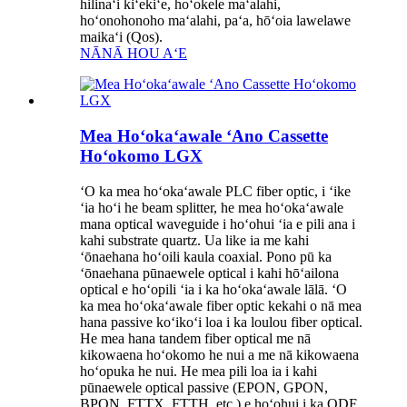
hilinaʻi kiʻekiʻe, hoʻokele maʻalahi,
hoʻonohonoho maʻalahi, paʻa, hōʻoia lawelawe
maikaʻi (Qos).
NĀNĀ HOU AʻE
Mea Hoʻokaʻawale ʻAno Cassette
Hoʻokomo LGX
ʻO ka mea hoʻokaʻawale PLC fiber optic, i ʻike
ʻia hoʻi he beam splitter, he mea hoʻokaʻawale
mana optical waveguide i hoʻohui ʻia e pili ana i
kahi substrate quartz. Ua like ia me kahi
ʻōnaehana hoʻoili kaula coaxial. Pono pū ka
ʻōnaehana pūnaewele optical i kahi hōʻailona
optical e hoʻopili ʻia i ka hoʻokaʻawale lālā. ʻO
ka mea hoʻokaʻawale fiber optic kekahi o nā mea
hana passive koʻikoʻi loa i ka loulou fiber optical.
He mea hana tandem fiber optical me nā
kikowaena hoʻokomo he nui a me nā kikowaena
hoʻopuka he nui. He mea pili loa ia i kahi
pūnaewele optical passive (EPON, GPON,
BPON, FTTX, FTTH, etc.) e hoʻohui i ka ODF