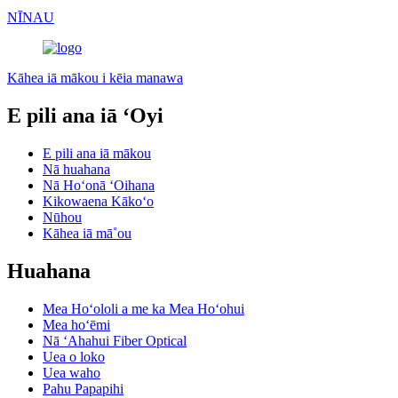
NĪNAU
Kāhea iā mākou i kēia manawa
E pili ana iā ʻOyi
E pili ana iā mākou
Nā huahana
Nā Hoʻonā ʻOihana
Kikowaena Kākoʻo
Nūhou
Kāhea iā mā˚ou
Huahana
Mea Hoʻololi a me ka Mea Hoʻohui
Mea hoʻēmi
Nā ʻAhahui Fiber Optical
Uea o loko
Uea waho
Pahu Papapihi