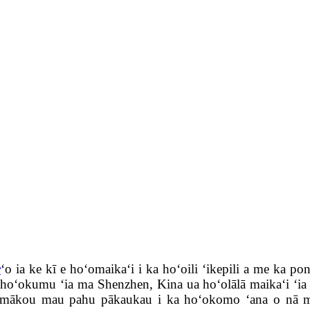
c
ʻo ia ke kī e hoʻomaikaʻi i ka hoʻoili ʻikepili a me ka p
 i hoʻokumu ʻia ma Shenzhen, Kina ua hoʻolālā maikaʻi ʻia
 mākou mau pahu pākaukau i ka hoʻokomo ʻana o nā mo