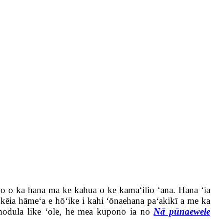
ono o ka hana ma ke kahua o ke kamaʻilio ʻana. Hana ʻia
 kēia hāmeʻa e hōʻike i kahi ʻōnaehana paʻakikī a me ka
dula like ʻole, he mea kūpono ia no
Nā pūnaewele