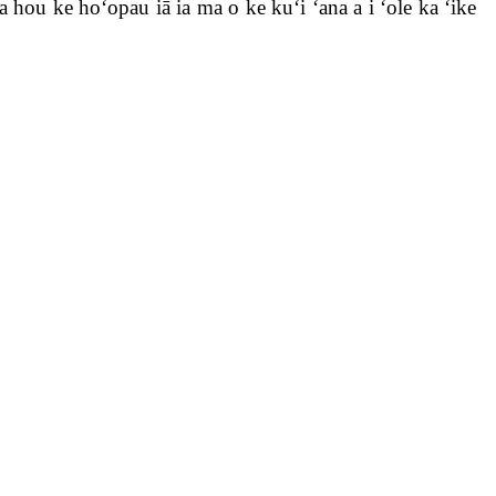
a hou ke hoʻopau iā ia ma o ke kuʻi ʻana a i ʻole ka ʻike