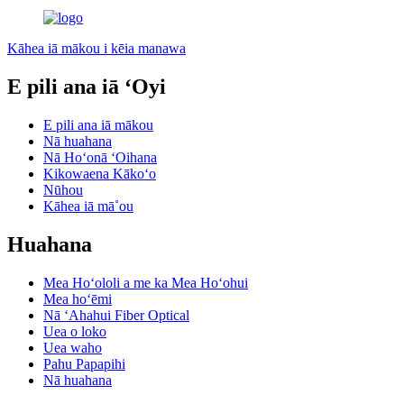
Kāhea iā mākou i kēia manawa
E pili ana iā ʻOyi
E pili ana iā mākou
Nā huahana
Nā Hoʻonā ʻOihana
Kikowaena Kākoʻo
Nūhou
Kāhea iā mā˚ou
Huahana
Mea Hoʻololi a me ka Mea Hoʻohui
Mea hoʻēmi
Nā ʻAhahui Fiber Optical
Uea o loko
Uea waho
Pahu Papapihi
Nā huahana