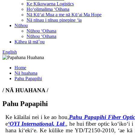
Ke Kikowaena Logistics
Hoʻolimalima ʻOihana
Nā Kūʻai Mua a me nā Kūʻai Ma Hope
Nā nīnau i nīnau pinepine ʻia
Nūhou
Nūhou ʻOihana
Nūhou ʻOihana
Kāhea iā mā˚ou
English
Home
Nā huahana
Pahu Papapihi
/ NĀ HUAHANA /
Pahu Papapihi
Ke kālailai nei i ke ao hou,
Pahu Papapihi Fiber Opti
e
ʻOYI International, Ltd
.
, he hui fiber optic koʻikoʻi
hana kiʻekiʻe. Ke kūlike me YD/T2150-2010, ʻae kā