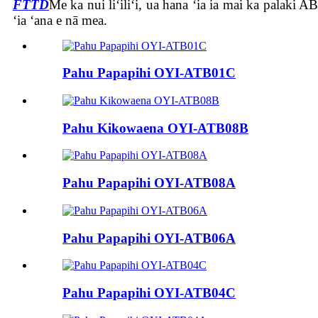
FTTD
Me ka nui liʻiliʻi, ua hana ʻia ia mai ka palaki 
ʻia ʻana e nā mea.
Pahu Papapihi OYI-ATB01C
Pahu Kikowaena OYI-ATB08B
Pahu Papapihi OYI-ATB08A
Pahu Papapihi OYI-ATB06A
Pahu Papapihi OYI-ATB04C