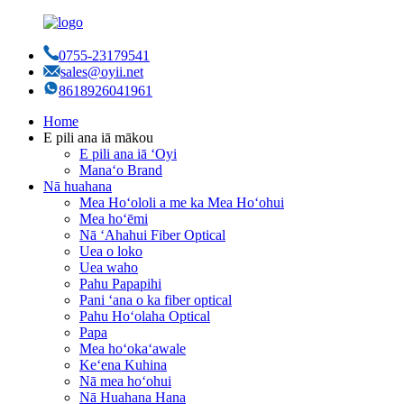
0755-23179541
sales@oyii.net
8618926041961
Home
E pili ana iā mākou
E pili ana iā ʻOyi
Manaʻo Brand
Nā huahana
Mea Hoʻololi a me ka Mea Hoʻohui
Mea hoʻēmi
Nā ʻAhahui Fiber Optical
Uea o loko
Uea waho
Pahu Papapihi
Pani ʻana o ka fiber optical
Pahu Hoʻolaha Optical
Papa
Mea hoʻokaʻawale
Keʻena Kuhina
Nā mea hoʻohui
Nā Huahana Hana