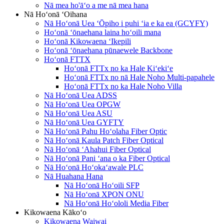
Nā mea ho'āʻo a me nā mea hana
Nā Hoʻonā ʻOihana
Nā Hoʻonā Uea ʻŌpiho i puhi ʻia e ka ea (GCYFY)
Hoʻonā ʻōnaehana laina hoʻoili mana
Hoʻonā Kikowaena ʻIkepili
Hoʻonā ʻōnaehana pūnaewele Backbone
Hoʻonā FTTX
Hoʻonā FTTx no ka Hale Kiʻekiʻe
Hoʻonā FTTx no nā Hale Noho Multi-papahele
Hoʻonā FTTx no ka Hale Noho Villa
Nā Hoʻonā Uea ADSS
Nā Hoʻonā Uea OPGW
Nā Hoʻonā Uea ASU
Nā Hoʻonā Uea GYFTY
Nā Hoʻonā Pahu Hoʻolaha Fiber Optic
Nā Hoʻonā Kaula Patch Fiber Optical
Nā Hoʻonā ʻAhahui Fiber Optical
Nā Hoʻonā Pani ʻana o ka Fiber Optical
Nā Hoʻonā Hoʻokaʻawale PLC
Nā Huahana Hana
Nā Hoʻonā Hoʻoili SFP
Nā Hoʻonā XPON ONU
Nā Hoʻonā Hoʻololi Media Fiber
Kikowaena Kākoʻo
Kikowaena Waiwai