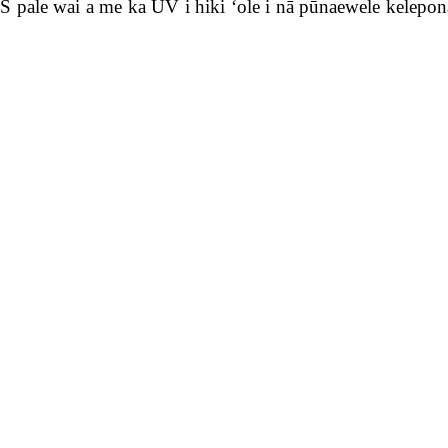
ABS pale wai a me ka UV i hiki ʻole i nā pūnaewele kelepon