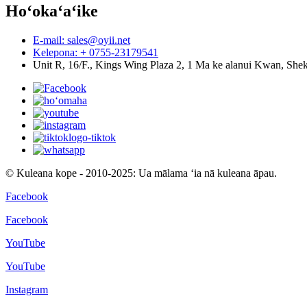
Hoʻokaʻaʻike
E-mail: sales@oyii.net
Kelepona: + 0755-23179541
Unit R, 16/F., Kings Wing Plaza 2, 1 Ma ke alanui Kwan, Sh
© Kuleana kope - 2010-2025: Ua mālama ʻia nā kuleana āpau.
Facebook
Facebook
YouTube
YouTube
Instagram