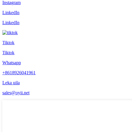
Instagram
LinkedIn
LinkedIn
Tiktok
Tiktok
Whatsapp
+8618926041961
Leka uila
sales@oyii.net