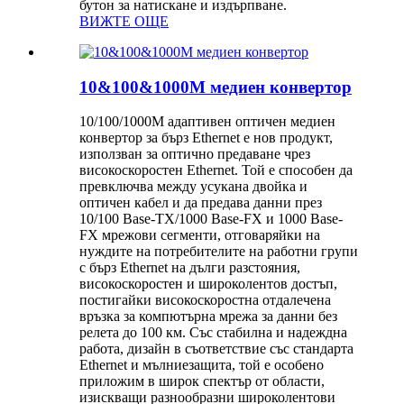
бутон за натискане и издърпване.
ВИЖТЕ ОЩЕ
10&100&1000M медиен конвертор
10/100/1000M адаптивен оптичен медиен
конвертор за бърз Ethernet е нов продукт,
използван за оптично предаване чрез
високоскоростен Ethernet. Той е способен да
превключва между усукана двойка и
оптичен кабел и да предава данни през
10/100 Base-TX/1000 Base-FX и 1000 Base-
FX мрежови сегменти, отговаряйки на
нуждите на потребителите на работни групи
с бърз Ethernet на дълги разстояния,
високоскоростен и широколентов достъп,
постигайки високоскоростна отдалечена
връзка за компютърна мрежа за данни без
релета до 100 км. Със стабилна и надеждна
работа, дизайн в съответствие със стандарта
Ethernet и мълниезащита, той е особено
приложим в широк спектър от области,
изискващи разнообразни широколентови