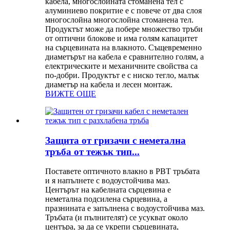
кабела, многослойната стоманена тел с
алуминиево покритие е с повече от два слоя
многослойна многослойна стоманена тел.
Продуктът може да побере множество тръби
от оптични блокове и има голям капацитет
на сърцевината на влакното. Същевременно
диаметърът на кабела е сравнително голям, а
електрическите и механичните свойства са
по-добри. Продуктът е с ниско тегло, малък
диаметър на кабела и лесен монтаж.
ВИЖТЕ ОЩЕ
Защита от гризачи с неметална
тръба от тежък тип...
Поставете оптичното влакно в PBT тръбата
и я напълнете с водоустойчива маз.
Центърът на кабелната сърцевина е
неметална подсилена сърцевина, а
празнината е запълнена с водоустойчива маз.
Тръбата (и пълнителят) се усукват около
центъра, за да се укрепи сърцевината,