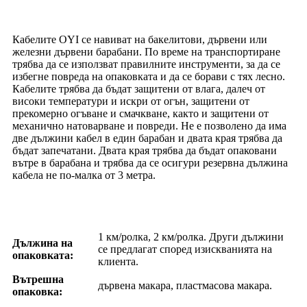
Кабелите OYI се навиват на бакелитови, дървени или
железни дървени барабани. По време на транспортиране
трябва да се използват правилните инструменти, за да се
избегне повреда на опаковката и да се борави с тях лесно.
Кабелите трябва да бъдат защитени от влага, далеч от
високи температури и искри от огън, защитени от
прекомерно огъване и смачкване, както и защитени от
механично натоварване и повреди. Не е позволено да има
две дължини кабел в един барабан и двата края трябва да
бъдат запечатани. Двата края трябва да бъдат опаковани
вътре в барабана и трябва да се осигури резервна дължина
кабела не по-малка от 3 метра.
1 км/ролка, 2 км/ролка. Други дължини
Дължина на
се предлагат според изискванията на
опаковката:
клиента.
Вътрешна
дървена макара, пластмасова макара.
опаковка: