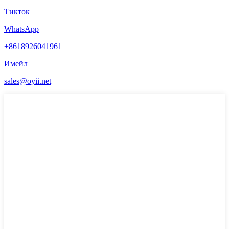
Тикток
WhatsApp
+8618926041961
Имейл
sales@oyii.net