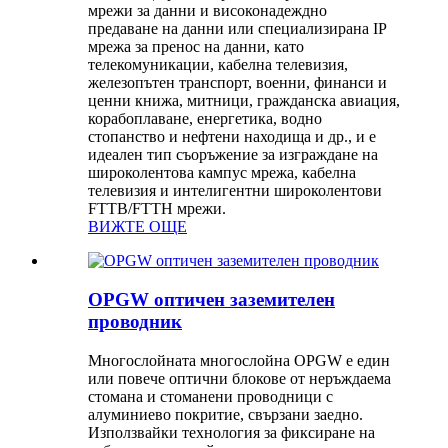
мрежи за данни и високонадеждно
предаване на данни или специализирана IP
мрежа за пренос на данни, като
телекомуникации, кабелна телевизия,
железопътен транспорт, военни, финанси и
ценни книжа, митници, гражданска авиация,
корабоплаване, енергетика, водно
стопанство и нефтени находища и др., и е
идеален тип съоръжение за изграждане на
широколентова кампус мрежа, кабелна
телевизия и интелигентни широколентови
FTTB/FTTH мрежи.
ВИЖТЕ ОЩЕ
OPGW оптичен заземителен
проводник
Многослойната многослойна OPGW е един
или повече оптични блокове от неръждаема
стомана и стоманени проводници с
алуминиево покритие, свързани заедно.
Използвайки технология за фиксиране на