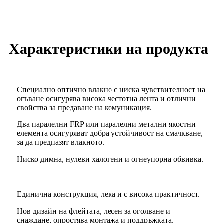
Характеристики на продукта
Специално оптично влакно с ниска чувствителност на
огъване осигурява висока честотна лента и отлични
свойства за предаване на комуникация.
Два паралелни FRP или паралелни метални якостни
елемента осигуряват добра устойчивост на смачкване,
за да предпазят влакното.
Ниско димна, нулеви халогени и огнеупорна обвивка.
Единична конструкция, лека и с висока практичност.
Нов дизайн на флейтата, лесен за оголване и
снаждане, опростява монтажа и поддръжката.