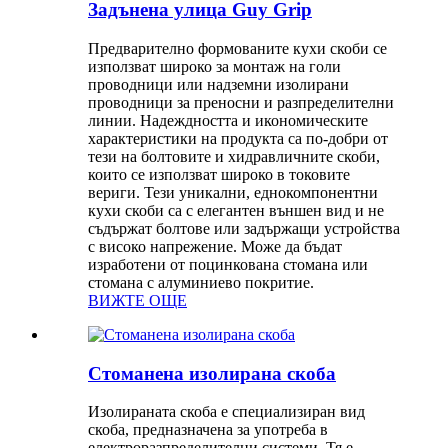
Задънена улица Guy Grip
Предварително формованите кухи скоби се
използват широко за монтаж на голи
проводници или надземни изолирани
проводници за преносни и разпределителни
линии. Надеждността и икономическите
характеристики на продукта са по-добри от
тези на болтовите и хидравличните скоби,
които се използват широко в токовите
вериги. Тези уникални, еднокомпонентни
кухи скоби са с елегантен външен вид и не
съдържат болтове или задържащи устройства
с високо напрежение. Може да бъдат
изработени от поцинкована стомана или
стомана с алуминиево покритие.
ВИЖТЕ ОЩЕ
Стоманена изолирана скоба
Изолираната скоба е специализиран вид
скоба, предназначена за употреба в
електроразпределителни системи. Тя е