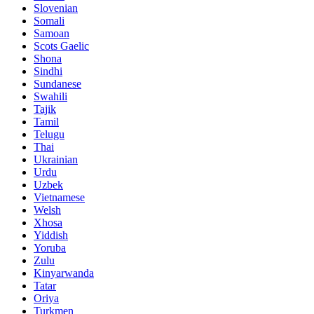
Slovenian
Somali
Samoan
Scots Gaelic
Shona
Sindhi
Sundanese
Swahili
Tajik
Tamil
Telugu
Thai
Ukrainian
Urdu
Uzbek
Vietnamese
Welsh
Xhosa
Yiddish
Yoruba
Zulu
Kinyarwanda
Tatar
Oriya
Turkmen