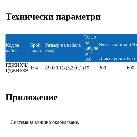
Технически параметри
Тегло
на
Якост на опън (N)
Код за
Брой
Размер на кабела
кабела
кабел
влакна
(мм)
(кг/
Дългосрочно
Крат
км)
ГДЖИХЧ/
1~4
(2,0±0,1)x(5,2±0,1)
19
300
600
ГДЖИХФЧ
Приложение
Система за външно окабеляване.