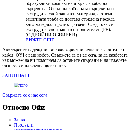
образувайки компактна и кръгла кабелна
сърцевина. Отвън на кабелната сърцевина се
екструдира слой защитен материал, а отвън
защитната тръба се поставя стъклена прежда
като материал против гризачи. След това се
екструдира слой защитен полиетилен (PE).
(С ДВОЙНИ ОБВИВКИ)
ВИЖТЕ ОЩЕ
Ако търсите надеждно, високоскоростно решение за оптичен
кабел, OYI е ваш избор. Свържете се с нас сега, за да разберете
как можем да ви помогнем да останете свързани и да изведете
бизнеса си на следващото ниво.
ЗАПИТВАНЕ
Свържете се с нас сега
Относно Ойи
За нас
Продукти