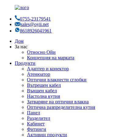
0755-23179541
sales@oyii.net
8618926041961
Дом
За нас
Относно Ойи
Концепция на марката
Продукти
Адаптер и конектор
Атенюатор
Оптични влакнести сглобки
Вътрешен кабел
Външен кабел
Настолна кутия
Затваряне на оптични влакна
Оптична разпределителна кутия
Панел
Разделител
Кабинет
Фитинги
Активни продукти