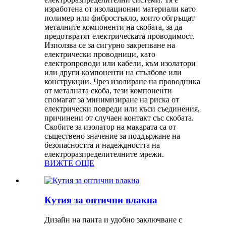
изработена от изолационни материали като
полимер или фибростъкло, които обгръщат
металните компоненти на скобата, за да
предотвратят електрическата проводимост.
Използва се за сигурно закрепване на
електрически проводници, като
електропроводи или кабели, към изолатори
или други компоненти на стълбове или
конструкции. Чрез изолиране на проводника
от металната скоба, тези компоненти
спомагат за минимизиране на риска от
електрически повреди или къси съединения,
причинени от случаен контакт със скобата.
Скобите за изолатор на макарата са от
съществено значение за поддържане на
безопасността и надеждността на
електроразпределителните мрежи.
ВИЖТЕ ОЩЕ
Кутия за оптични влакна
Дизайн на панта и удобно заключване с