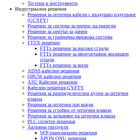
Тестери и инструменти
Индустриални решения
Решения за оптични кабели с въздушно издухване
(GCYFY)
Решение за система за пренос на енергия
Решение за център за данни
Решение за гръбначна мрежова система
FTTX решение
FTTx решение за високи сгради
FTTx решение за многоетажни жилищни
сгради
FTTx решение за вили
ADSS кабелни решения
OPGW кабелни решения
ASU Кабелни решения
Кабелни решения GYFTY
Решения за разпределителни кутии за оптични
влакна
Решения за оптични пач корди
Решения за сглобки от оптични влакна
Решения за затваряне на оптични влакна
PLC сплитер решения
Активни продукти
SFP трансивърни решения
XPON ONU решения