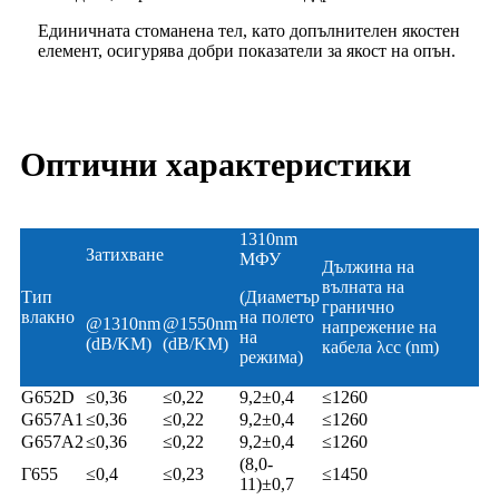
Единичната стоманена тел, като допълнителен якостен
елемент, осигурява добри показатели за якост на опън.
Оптични характеристики
1310nm
Затихване
МФУ
Дължина на
вълната на
Тип
(Диаметър
гранично
влакно
на полето
@1310nm
@1550nm
напрежение на
на
(dB/KM)
(dB/KM)
кабела λcc (nm)
режима)
G652D
≤0,36
≤0,22
9,2±0,4
≤1260
G657A1
≤0,36
≤0,22
9,2±0,4
≤1260
G657A2
≤0,36
≤0,22
9,2±0,4
≤1260
(8,0-
Г655
≤0,4
≤0,23
≤1450
11)±0,7