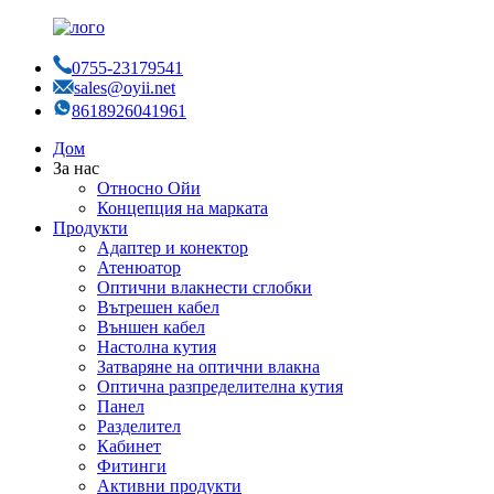
0755-23179541
sales@oyii.net
8618926041961
Дом
За нас
Относно Ойи
Концепция на марката
Продукти
Адаптер и конектор
Атенюатор
Оптични влакнести сглобки
Вътрешен кабел
Външен кабел
Настолна кутия
Затваряне на оптични влакна
Оптична разпределителна кутия
Панел
Разделител
Кабинет
Фитинги
Активни продукти