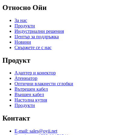
Относно Ойи
За нас
Продукти
Индустриални решения
Център за поддръжка
Новини
Свържете се с нас
Продукт
Адаптер и конектор
Атенюатор
Оптични влакнести сглобки
Вътрешен кабел
Външен кабел
Настолна кутия
Продукти
Контакт
E-mail: sales@oyii.net