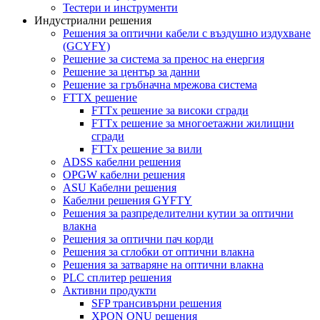
Тестери и инструменти
Индустриални решения
Решения за оптични кабели с въздушно издухване
(GCYFY)
Решение за система за пренос на енергия
Решение за център за данни
Решение за гръбначна мрежова система
FTTX решение
FTTx решение за високи сгради
FTTx решение за многоетажни жилищни
сгради
FTTx решение за вили
ADSS кабелни решения
OPGW кабелни решения
ASU Кабелни решения
Кабелни решения GYFTY
Решения за разпределителни кутии за оптични
влакна
Решения за оптични пач корди
Решения за сглобки от оптични влакна
Решения за затваряне на оптични влакна
PLC сплитер решения
Активни продукти
SFP трансивърни решения
XPON ONU решения