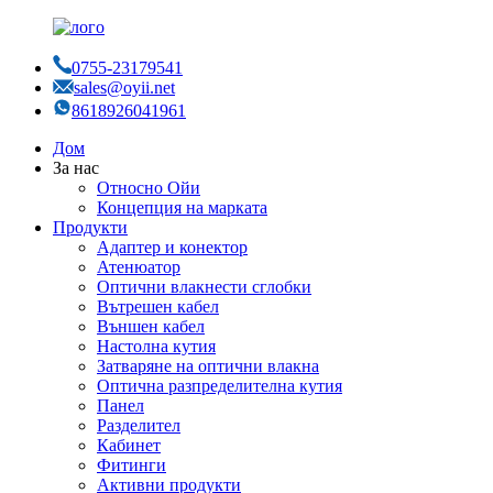
0755-23179541
sales@oyii.net
8618926041961
Дом
За нас
Относно Ойи
Концепция на марката
Продукти
Адаптер и конектор
Атенюатор
Оптични влакнести сглобки
Вътрешен кабел
Външен кабел
Настолна кутия
Затваряне на оптични влакна
Оптична разпределителна кутия
Панел
Разделител
Кабинет
Фитинги
Активни продукти