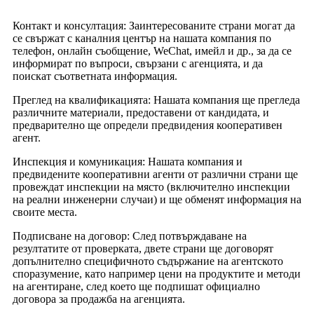
Контакт и консултация: Заинтересованите страни могат да
се свържат с каналния център на нашата компания по
телефон, онлайн съобщение, WeChat, имейл и др., за да се
информират по въпроси, свързани с агенцията, и да
поискат съответната информация.
Преглед на квалификацията: Нашата компания ще прегледа
различните материали, предоставени от кандидата, и
предварително ще определи предвидения кооперативен
агент.
Инспекция и комуникация: Нашата компания и
предвидените кооперативни агенти от различни страни ще
провеждат инспекции на място (включително инспекции
на реални инженерни случаи) и ще обменят информация на
своите места.
Подписване на договор: След потвърждаване на
резултатите от проверката, двете страни ще договорят
допълнително специфичното съдържание на агентското
споразумение, като например цени на продуктите и методи
на агентиране, след което ще подпишат официално
договора за продажба на агенцията.