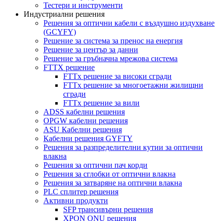
Тестери и инструменти
Индустриални решения
Решения за оптични кабели с въздушно издухване
(GCYFY)
Решение за система за пренос на енергия
Решение за център за данни
Решение за гръбначна мрежова система
FTTX решение
FTTx решение за високи сгради
FTTx решение за многоетажни жилищни
сгради
FTTx решение за вили
ADSS кабелни решения
OPGW кабелни решения
ASU Кабелни решения
Кабелни решения GYFTY
Решения за разпределителни кутии за оптични
влакна
Решения за оптични пач корди
Решения за сглобки от оптични влакна
Решения за затваряне на оптични влакна
PLC сплитер решения
Активни продукти
SFP трансивърни решения
XPON ONU решения