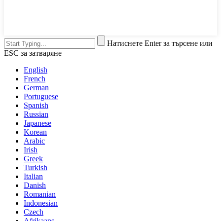
Натиснете Enter за търсене или
ESC за затваряне
English
French
German
Portuguese
Spanish
Russian
Japanese
Korean
Arabic
Irish
Greek
Turkish
Italian
Danish
Romanian
Indonesian
Czech
Afrikaans