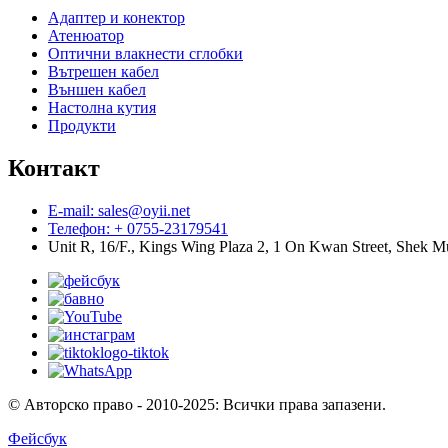
Адаптер и конектор
Атенюатор
Оптични влакнести сглобки
Вътрешен кабел
Външен кабел
Настолна кутия
Продукти
Контакт
E-mail: sales@oyii.net
Телефон: + 0755-23179541
Unit R, 16/F., Kings Wing Plaza 2, 1 On Kwan Street, Shek 
© Авторско право - 2010-2025: Всички права запазени.
Фейсбук