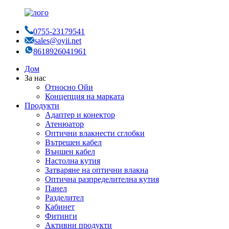
0755-23179541
sales@oyii.net
8618926041961
Дом
За нас
Относно Ойи
Концепция на марката
Продукти
Адаптер и конектор
Атенюатор
Оптични влакнести сглобки
Вътрешен кабел
Външен кабел
Настолна кутия
Затваряне на оптични влакна
Оптична разпределителна кутия
Панел
Разделител
Кабинет
Фитинги
Активни продукти