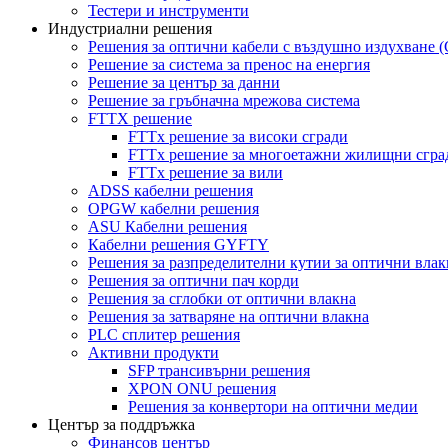
Тестери и инструменти
Индустриални решения
Решения за оптични кабели с въздушно издухване
Решение за система за пренос на енергия
Решение за център за данни
Решение за гръбначна мрежова система
FTTX решение
FTTx решение за високи сгради
FTTx решение за многоетажни жилищни сгра
FTTx решение за вили
ADSS кабелни решения
OPGW кабелни решения
ASU Кабелни решения
Кабелни решения GYFTY
Решения за разпределителни кутии за оптични влак
Решения за оптични пач корди
Решения за сглобки от оптични влакна
Решения за затваряне на оптични влакна
PLC сплитер решения
Активни продукти
SFP трансивърни решения
XPON ONU решения
Решения за конвертори на оптични медии
Център за поддръжка
Финансов център