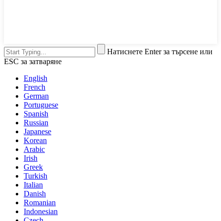
Натиснете Enter за търсене или
ESC за затваряне
English
French
German
Portuguese
Spanish
Russian
Japanese
Korean
Arabic
Irish
Greek
Turkish
Italian
Danish
Romanian
Indonesian
Czech