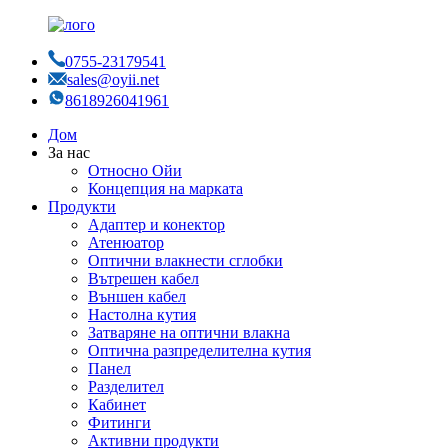
0755-23179541
sales@oyii.net
8618926041961
Дом
За нас
Относно Ойи
Концепция на марката
Продукти
Адаптер и конектор
Атенюатор
Оптични влакнести сглобки
Вътрешен кабел
Външен кабел
Настолна кутия
Затваряне на оптични влакна
Оптична разпределителна кутия
Панел
Разделител
Кабинет
Фитинги
Активни продукти