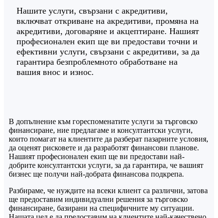
Нашите услуги, свързани с акредитиви,
включват откриване на акредитиви, промяна на
акредитиви, договаряне и акцептиране. Нашият
професионален екип ще ви предостави точни и
ефективни услуги, свързани с акредитиви, за да
гарантира безпроблемното обработване на
вашия внос и износ.
В допълнение към гореспоменатите услуги за търговско
финансиране, ние предлагаме и консултантски услуги,
които помагат на клиентите да разберат пазарните условия,
да оценят рисковете и да разработят финансови планове.
Нашият професионален екип ще ви предостави най-
добрите консултантски услуги, за да гарантира, че вашият
бизнес ще получи най-добрата финансова подкрепа.
Разбираме, че нуждите на всеки клиент са различни, затова
ще предоставим индивидуални решения за търговско
финансиране, базирани на специфичните му ситуации.
Нашата цел е да предоставим на клиентите най-качествено