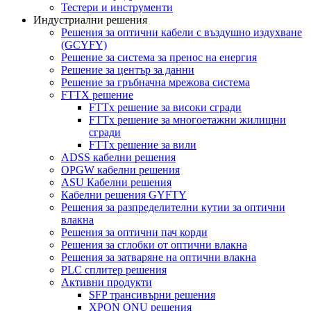
Тестери и инструменти
Индустриални решения
Решения за оптични кабели с въздушно издухване
(GCYFY)
Решение за система за пренос на енергия
Решение за център за данни
Решение за гръбначна мрежова система
FTTX решение
FTTx решение за високи сгради
FTTx решение за многоетажни жилищни
сгради
FTTx решение за вили
ADSS кабелни решения
OPGW кабелни решения
ASU Кабелни решения
Кабелни решения GYFTY
Решения за разпределителни кутии за оптични
влакна
Решения за оптични пач корди
Решения за сглобки от оптични влакна
Решения за затваряне на оптични влакна
PLC сплитер решения
Активни продукти
SFP трансивърни решения
XPON ONU решения