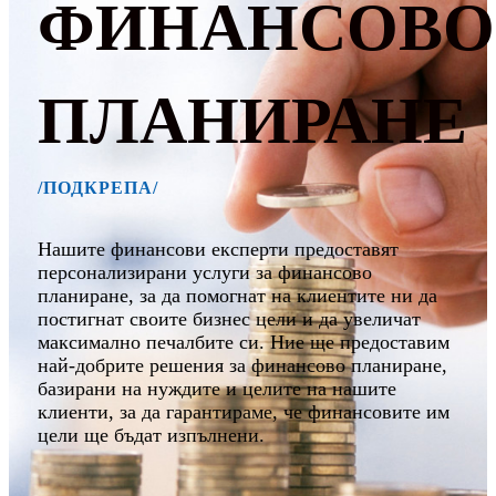
ФИНАНСОВО
ПЛАНИРАНЕ
/ПОДКРЕПА/
Нашите финансови експерти предоставят
персонализирани услуги за финансово
планиране, за да помогнат на клиентите ни да
постигнат своите бизнес цели и да увеличат
максимално печалбите си. Ние ще предоставим
най-добрите решения за финансово планиране,
базирани на нуждите и целите на нашите
клиенти, за да гарантираме, че финансовите им
цели ще бъдат изпълнени.