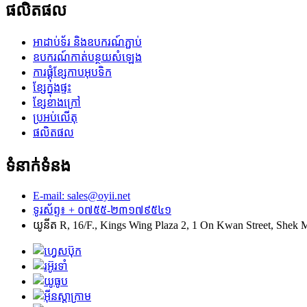
ផលិតផល
អាដាប់ទ័រ និងឧបករណ៍ភ្ជាប់
ឧបករណ៍កាត់បន្ថយសំឡេង
ការផ្គុំខ្សែកាបអុបទិក
ខ្សែ​ក្នុង​ផ្ទះ
ខ្សែខាងក្រៅ
ប្រអប់​លើ​តុ
ផលិតផល
ទំនាក់ទំនង
E-mail: sales@oyii.net
ទូរស័ព្ទ៖ + ០៧៥៥-២៣១៧៩៥៤១
យូនីត R, 16/F., Kings Wing Plaza 2, 1 On Kwan Street, Shek