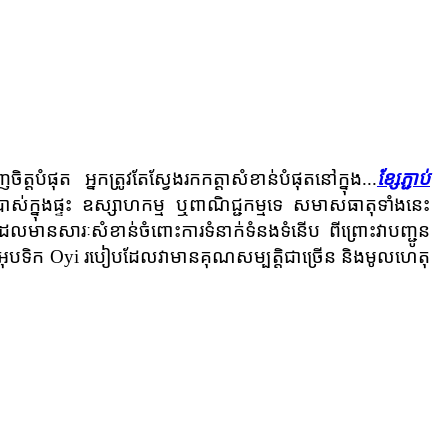
ំផុត អ្នកត្រូវតែស្វែងរកកត្តាសំខាន់បំផុតនៅក្នុង...
ខ្សែភ្ជាប់
ាស់ក្នុងផ្ទះ ឧស្សាហកម្ម ឬពាណិជ្ជកម្មទេ សមាសធាតុទាំងនេះ
ដែលមានសារៈសំខាន់ចំពោះការទំនាក់ទំនងទំនើប ពីព្រោះវាបញ្ជូន
បំណះអុបទិក Oyi របៀបដែលវាមានគុណសម្បត្តិជាច្រើន និងមូលហេតុ