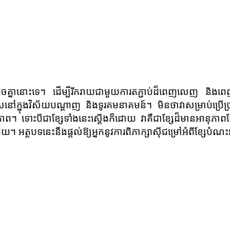
គ្នានោះទេ។ ដើម្បីរីករាយជាមួយការតភ្ជាប់ដ៏ពេញលេញ និងពេញចិត្តប
នៅក្នុងវិស័យបណ្តាញ និងទូរគមនាគមន៍។ មិនថាវាសម្រាប់ប្រើប្រ
ភាព។ ទោះបីជាខ្សែទាំងនេះស្តើងក៏ដោយ វាគឺជាខ្សែដ៏មានអានុភាព
មួយ។ អត្ថបទនេះនឹងផ្តល់ឱ្យអ្នកនូវការពិភាក្សាស៊ីជម្រៅអំពីខ្សែ