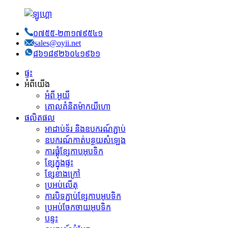
០៧៥៥-២៣១៧៩៥៤១
sales@oyii.net
៨៦១៨៩២៦០៤១៩៦១
ផ្ទះ
អំពីយើង
អំពី អូយី
គោលគំនិត​ម៉ាកយីហោ
ផលិតផល
អាដាប់ទ័រ និងឧបករណ៍ភ្ជាប់
ឧបករណ៍កាត់បន្ថយសំឡេង
ការផ្គុំខ្សែកាបអុបទិក
ខ្សែ​ក្នុង​ផ្ទះ
ខ្សែខាងក្រៅ
ប្រអប់​លើ​តុ
ការបិទភ្ជាប់ខ្សែកាបអុបទិក
ប្រអប់ចែកចាយអុបទិក
បន្ទះ