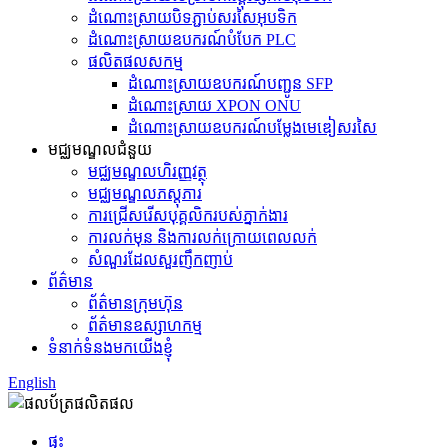
ដំណោះស្រាយបិទភ្ជាប់សរសៃអុបទិក
ដំណោះស្រាយ​ឧបករណ៍​បំបែក PLC
ផលិតផលសកម្ម
ដំណោះស្រាយឧបករណ៍បញ្ជូន SFP
ដំណោះស្រាយ XPON ONU
ដំណោះស្រាយឧបករណ៍បម្លែងមេឌៀសរសៃ
មជ្ឈមណ្ឌលជំនួយ
មជ្ឈមណ្ឌលហិរញ្ញវត្ថុ
មជ្ឈមណ្ឌល​ភស្តុភារ
ការជ្រើសរើសបុគ្គលិករបស់ភ្នាក់ងារ
ការលក់មុន និងការលក់ក្រោយពេលលក់
សំណួរដែលសួរញឹកញាប់
ព័ត៌មាន
ព័ត៌មានក្រុមហ៊ុន
ព័ត៌មានឧស្សាហកម្ម
ទំនាក់ទំនងមកយើងខ្ញុំ
English
ផ្ទះ