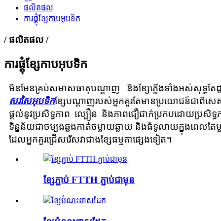
ផលិតផល
ការផ្គុំខ្សែកាបអុបទិក
/ ផលិតផល /
ការផ្គុំខ្សែកាបអុបទិក
មិនមែនគ្រប់សមាសធាតុបណ្តាញ និងខ្សែភ្លើងទាំងអស់សុទ្ធតែដូច
សរសៃអុបទិក
ខ្សែបណ្តាញរបស់អ្នកគួរតែមានប្រយោជន៍ជាពិសេស
ផ្តល់នូវប្រសិទ្ធភាព ល្បឿន និងភាពជឿជាក់ប្រកបដោយប្រសិទ្ធ
ទិន្នន័យជាចម្បងឆ្លងកាត់ចម្ងាយឆ្ងាយ និងធំទូលាយក្នុងពេលតែ
ដែលអ្នកគួរជ្រើសរើសវាជាងខ្សែធម្មតាផ្សេងទៀត។
ខ្សែភ្ជាប់ FTTH ភ្ជាប់ជាមុន