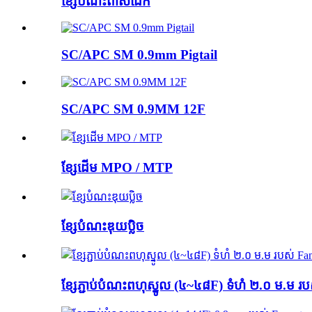
ខ្សែបំណះពាសដែក
SC/APC SM 0.9mm Pigtail
SC/APC SM 0.9MM 12F
ខ្សែ​ដើម MPO / MTP
ខ្សែបំណះឌុយប្លិច
ខ្សែភ្ជាប់បំណះពហុស្នូល (៤~៤៨F) ទំហំ ២.០ ម.ម រ