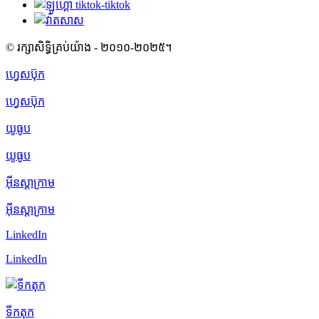
© រក្សាសិទ្ធិគ្រប់យ៉ាង - ២០១០-២០២៥។
ហ្វេសប៊ុក
ហ្វេសប៊ុក
យូធូប
យូធូប
អ៊ីនស្តាក្រាម
អ៊ីនស្តាក្រាម
LinkedIn
LinkedIn
ទីកតុក