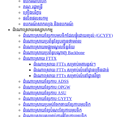
ឧបករណ៍បំបែក
គណៈរដ្ឋមន្ត្រី
គ្រឿងបរិក្ខារ
ផលិតផលសកម្ម
ឧបករណ៍សាកល្បង និងឧបករណ៍
ដំណោះស្រាយឧស្សាហកម្ម
ដំណោះស្រាយខ្សែកាបអុបទិកដែលផ្លុំដោយខ្យល់ (GCYFY)
ដំណោះស្រាយប្រព័ន្ធខ្សែបញ្ជូនថាមពល
ដំណោះស្រាយមជ្ឈមណ្ឌលទិន្នន័យ
ដំណោះស្រាយប្រព័ន្ធបណ្តាញ Backbone
ដំណោះស្រាយ FTTX
ដំណោះស្រាយ FTTx សម្រាប់អគារខ្ពស់ៗ
ដំណោះស្រាយ FTTx សម្រាប់លំនៅដ្ឋានច្រើនជាន់
ដំណោះស្រាយ FTTx សម្រាប់លំនៅដ្ឋានវីឡា
ដំណោះស្រាយខ្សែកាប ADSS
ដំណោះស្រាយខ្សែកាប OPGW
ដំណោះស្រាយខ្សែកាប ASU
ដំណោះស្រាយខ្សែកាប GYFTY
ដំណោះស្រាយប្រអប់ចែកចាយខ្សែកាបអុបទិក
ដំណោះស្រាយខ្សែបំណះខ្សែកាបអុបទិក
ដំណោះស្រាយ​សម្រាប់​ការ​ផ្គុំ​ខ្សែកាបអុបទិក