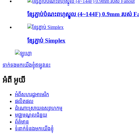
ខ្សែភ្ជាប់បំណះពហុស្នូល (4~144F) 0.9mm របស់ 
ខ្សែភ្ជាប់ Simplex
ទាក់ទងមកយើងខ្ញុំឥឡូវនេះ
អំពី អូយី
អំពី​សហរដ្ឋអាមេរិក
ផលិតផល
ដំណោះស្រាយឧស្សាហកម្ម
មជ្ឈមណ្ឌលជំនួយ
ព័ត៌មាន
ទំនាក់ទំនងមកយើងខ្ញុំ