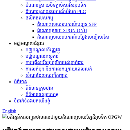
ដំណោះស្រាយបិទភ្ជាប់សរសៃអុបទិក
ដំណោះស្រាយ​ឧបករណ៍​បំបែក PLC
ផលិតផលសកម្ម
ដំណោះស្រាយឧបករណ៍បញ្ជូន SFP
ដំណោះស្រាយ XPON ONU
ដំណោះស្រាយឧបករណ៍បម្លែងមេឌៀសរសៃ
មជ្ឈមណ្ឌលជំនួយ
មជ្ឈមណ្ឌលហិរញ្ញវត្ថុ
មជ្ឈមណ្ឌល​ភស្តុភារ
ការជ្រើសរើសបុគ្គលិករបស់ភ្នាក់ងារ
ការលក់មុន និងការលក់ក្រោយពេលលក់
សំណួរដែលសួរញឹកញាប់
ព័ត៌មាន
ព័ត៌មានក្រុមហ៊ុន
ព័ត៌មានឧស្សាហកម្ម
ទំនាក់ទំនងមកយើងខ្ញុំ
English