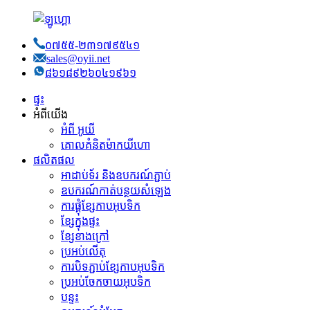
០៧៥៥-២៣១៧៩៥៤១
sales@oyii.net
៨៦១៨៩២៦០៤១៩៦១
ផ្ទះ
អំពីយើង
អំពី អូយី
គោលគំនិត​ម៉ាកយីហោ
ផលិតផល
អាដាប់ទ័រ និងឧបករណ៍ភ្ជាប់
ឧបករណ៍កាត់បន្ថយសំឡេង
ការផ្គុំខ្សែកាបអុបទិក
ខ្សែ​ក្នុង​ផ្ទះ
ខ្សែខាងក្រៅ
ប្រអប់​លើ​តុ
ការបិទភ្ជាប់ខ្សែកាបអុបទិក
ប្រអប់ចែកចាយអុបទិក
បន្ទះ