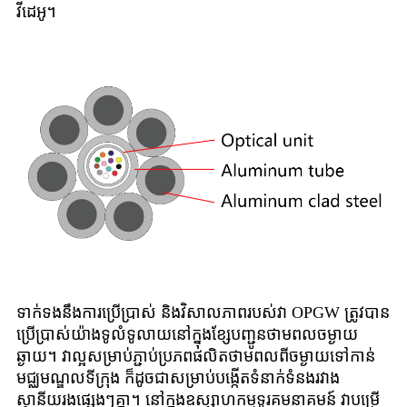
វីដេអូ។
ទាក់ទងនឹងការប្រើប្រាស់ និងវិសាលភាពរបស់វា OPGW ត្រូវបាន
ប្រើប្រាស់យ៉ាងទូលំទូលាយនៅក្នុងខ្សែបញ្ជូនថាមពលចម្ងាយ
ឆ្ងាយ។ វាល្អសម្រាប់ភ្ជាប់ប្រភពផលិតថាមពលពីចម្ងាយទៅកាន់
មជ្ឈមណ្ឌលទីក្រុង ក៏ដូចជាសម្រាប់បង្កើតទំនាក់ទំនងរវាង
ស្ថានីយរងផ្សេងៗគ្នា។ នៅក្នុងឧស្សាហកម្មទូរគមនាគមន៍ វាបម្រើ