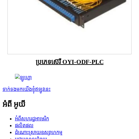
ប្រភេទស៊េរី OYI-ODF-PLC
ទាក់ទងមកយើងខ្ញុំឥឡូវនេះ
អំពី អូយី
អំពី​សហរដ្ឋអាមេរិក
ផលិតផល
ដំណោះស្រាយឧស្សាហកម្ម