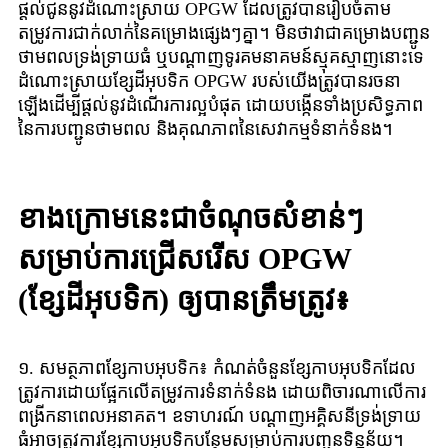
ផ្តល់ជូននូវដំណោះស្រាយ OPGW ដែលត្រូវបានរៀបចំតាម
តម្រូវការជាក់លាក់នៃគម្រោងផ្សេងៗគ្នា។ មិនថាវាជាគម្រោងបញ្ជូន
ថាមពលទ្រង់ទ្រាយធំ ឬបណ្តាញទូរគមនាគមន៍ស្មុគស្មាញនោះទេ
ដំណោះស្រាយខ្សែដីអុបទិក OPGW របស់យើងត្រូវបានរចនា
ឡើងដើម្បីផ្តល់នូវដំណើរការល្អបំផុត ដោយបង្កើនទាំងប្រសិទ្ធភាព
នៃការបញ្ជូនថាមពល និងគុណភាពនៃសេវាកម្មទំនាក់ទំនង។
ខាងក្រោមនេះជាចំណុចសំខាន់ៗ
សម្រាប់ការជ្រើសរើស OPGW
(ខ្សែដីអុបទិក) ឲ្យបានត្រឹមត្រូវ៖
១. សមត្ថភាពខ្សែកាបអុបទិក៖ កំណត់ចំនួនខ្សែកាបអុបទិកដែល
ត្រូវការដោយផ្អែកលើតម្រូវការទំនាក់ទំនង ដោយពិចារណាលើការ
ពង្រីកនាពេលអនាគត។ ឧទាហរណ៍ បណ្តាញអគ្គិសនីទ្រង់ទ្រាយ
ធំអាចត្រូវការខ្សែកាបអុបទិកបន្ថែមសម្រាប់ការបញ្ជូនទិន្នន័យ។