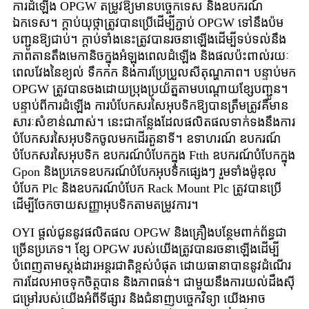
ការដំឡើង OPGW តម្រូវឱ្យមានបច្ចេកទេស និងឧបករណ៍
ឯកទេស។ ក្ដាប់យុថ្កាត្រូវបានប្រើដើម្បីភ្ជាប់ OPGW ទៅនឹងប៉ម
បញ្ជូនឱ្យជាប់។ ក្ដាប់ទាំងនេះត្រូវបានរចនាឡើងដើម្បីទប់ទល់នឹង
ភាពតានតឹងមេកានិចក្នុងអំឡុងពេលដំឡើង និងផលប៉ះពាល់រយៈ
ពេលវែងនៃខ្យល់ ទឹកកក និងការប្រែប្រួលសីតុណ្ហភាព។ បន្ទាប់មក
OPGW ត្រូវបានចងដោយប្រុងប្រយ័ត្នតាមបណ្តោយខ្សែបញ្ជូន។
បន្ទាប់ពីការដំឡើង ការបំបែកសរសៃអុបទិកឱ្យបានត្រឹមត្រូវគឺមាន
សារៈសំខាន់ណាស់។ នេះជាកន្លែងដែលផលិតផលទាក់ទងនឹងការ
បំបែកសរសៃអុបទិកចូលមកដើរតួនាទី។ ឧទាហរណ៍ ឧបករណ៍
បំបែកសរសៃអុបទិក ឧបករណ៍បំបែកក្នុង Ftth ឧបករណ៍បំបែកក្នុង
Gpon និងប្រភេទឧបករណ៍បំបែកអុបទិកផ្សេងៗ រួមទាំងម៉ូឌុល
បំបែក Plc និងឧបករណ៍បំបែក Rack Mount Plc ត្រូវបានប្រើ
ដើម្បីចែកចាយសញ្ញាអុបទិកតាមតម្រូវការ។
OYI ផ្តល់ជូននូវផលិតផល OPGW និងគ្រឿងបន្ថែមពាក់ព័ន្ធជា
ច្រើនប្រភេទ។ ខ្សែ OPGW របស់យើងត្រូវបានរចនាឡើងដើម្បី
បំពេញតាមស្តង់ដារអន្តរជាតិខ្ពស់បំផុត ដោយធានាបាននូវដំណើរ
ការដែលអាចទុកចិត្តបាន និងភាពធន់។ ជាមួយនឹងការយល់ដឹងស៊ី
ជម្រៅរបស់យើងអំពីទីផ្សារ និងជំនាញបច្ចេកវិទ្យា យើងអាច