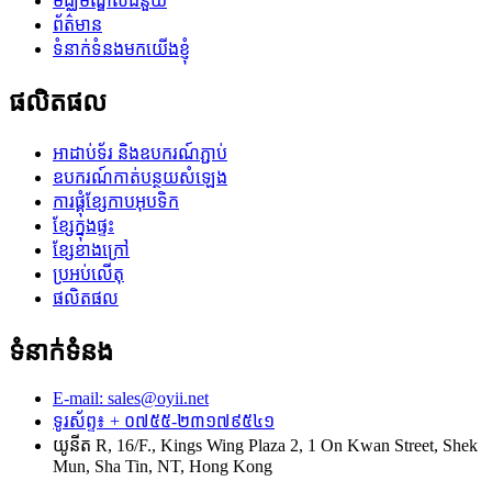
មជ្ឈមណ្ឌលជំនួយ
ព័ត៌មាន
ទំនាក់ទំនងមកយើងខ្ញុំ
ផលិតផល
អាដាប់ទ័រ និងឧបករណ៍ភ្ជាប់
ឧបករណ៍កាត់បន្ថយសំឡេង
ការផ្គុំខ្សែកាបអុបទិក
ខ្សែ​ក្នុង​ផ្ទះ
ខ្សែខាងក្រៅ
ប្រអប់​លើ​តុ
ផលិតផល
ទំនាក់ទំនង
E-mail: sales@oyii.net
ទូរស័ព្ទ៖ + ០៧៥៥-២៣១៧៩៥៤១
យូនីត R, 16/F., Kings Wing Plaza 2, 1 On Kwan Street, Shek
Mun, Sha Tin, NT, Hong Kong