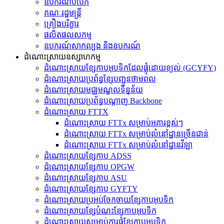
ឧបករណ៍បំបែក
គណៈរដ្ឋមន្ត្រី
គ្រឿងបរិក្ខារ
ផលិតផលសកម្ម
ឧបករណ៍សាកល្បង និងឧបករណ៍
ដំណោះស្រាយឧស្សាហកម្ម
ដំណោះស្រាយខ្សែកាបអុបទិកដែលផ្លុំដោយខ្យល់ (GCYFY)
ដំណោះស្រាយប្រព័ន្ធខ្សែបញ្ជូនថាមពល
ដំណោះស្រាយមជ្ឈមណ្ឌលទិន្នន័យ
ដំណោះស្រាយប្រព័ន្ធបណ្តាញ Backbone
ដំណោះស្រាយ FTTX
ដំណោះស្រាយ FTTx សម្រាប់អគារខ្ពស់ៗ
ដំណោះស្រាយ FTTx សម្រាប់លំនៅដ្ឋានច្រើនជាន់
ដំណោះស្រាយ FTTx សម្រាប់លំនៅដ្ឋានវីឡា
ដំណោះស្រាយខ្សែកាប ADSS
ដំណោះស្រាយខ្សែកាប OPGW
ដំណោះស្រាយខ្សែកាប ASU
ដំណោះស្រាយខ្សែកាប GYFTY
ដំណោះស្រាយប្រអប់ចែកចាយខ្សែកាបអុបទិក
ដំណោះស្រាយខ្សែបំណះខ្សែកាបអុបទិក
ដំណោះស្រាយ​សម្រាប់​ការ​ផ្គុំ​ខ្សែកាបអុបទិក