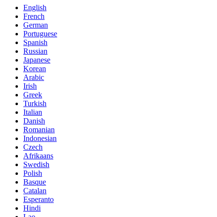
English
French
German
Portuguese
Spanish
Russian
Japanese
Korean
Arabic
Irish
Greek
Turkish
Italian
Danish
Romanian
Indonesian
Czech
Afrikaans
Swedish
Polish
Basque
Catalan
Esperanto
Hindi
Lao