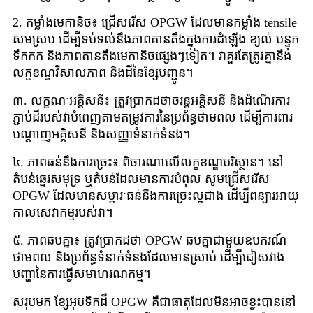
2. កម្លាំងមេកានិច៖ ជ្រើសរើស OPGW ដែលមានកម្លាំង tensile
សមស្រប ដើម្បីទប់ទល់នឹងភាពតានតឹងក្នុងការដំឡើង ខ្យល់ បន្ទុក
ទឹកកក និងភាពតានតឹងមេកានិចផ្សេងៗទៀត។ វាគួរតែត្រូវគ្នានឹង
លក្ខខណ្ឌវិសាលភាព និងដីនៃខ្សែបញ្ជូន។
៣. លក្ខណៈអគ្គិសនី៖ ត្រូវប្រាកដថាចរន្តអគ្គិសនី និងដំណើរការ
ភ្ជាប់ដីរបស់វាបំពេញតាមតម្រូវការនៃប្រព័ន្ធថាមពល ដើម្បីការពារ
បណ្តាញអគ្គិសនី និងសញ្ញាទំនាក់ទំនង។
៤. ភាពធន់នឹងការច្រេះ៖ ពិចារណាលើលក្ខខណ្ឌបរិស្ថាន។ នៅ
តំបន់ឆ្នេរសមុទ្រ ឬតំបន់ដែលមានការបំពុល សូមជ្រើសរើស
OPGW ដែលមានសម្ភារៈធន់នឹងការច្រេះល្អជាង ដើម្បីពន្យារអាយុ
កាលសេវាកម្មរបស់វា។
៥. ភាពឆបគ្នា៖ ត្រូវប្រាកដថា OPGW ឆបគ្នាជាមួយឧបករណ៍
ថាមពល និងប្រព័ន្ធទំនាក់ទំនងដែលមានស្រាប់ ដើម្បីជៀសវាង
បញ្ហានៃការធ្វើសមាហរណកម្ម។
សរុបមក ខ្សែ​អុបទិក​ដី OPGW គឺជាធាតុ​ដែលមិនអាចខ្វះបាននៅ