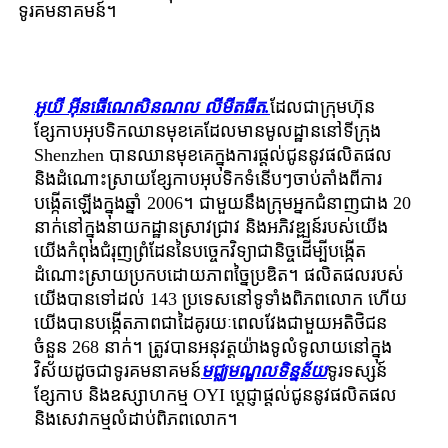
ទូរគមនាគមន៍។
អូយី អ៊ីនធើណេសិនណល លីមីតធីត
.
ដែលជាក្រុមហ៊ុន
ខ្សែកាបអុបទិកឈានមុខគេដែលមានមូលដ្ឋាននៅទីក្រុង
Shenzhen បានឈានមុខគេក្នុងការផ្តល់ជូននូវផលិតផល
និងដំណោះស្រាយខ្សែកាបអុបទិកទំនើបៗចាប់តាំងពីការ
បង្កើតឡើងក្នុងឆ្នាំ 2006។ ជាមួយនឹងក្រុមអ្នកជំនាញជាង 20
នាក់នៅក្នុងនាយកដ្ឋានស្រាវជ្រាវ និងអភិវឌ្ឍន៍របស់យើង
យើងកំពុងជំរុញព្រំដែននៃបច្ចេកវិទ្យាជានិច្ចដើម្បីបង្កើត
ដំណោះស្រាយប្រកបដោយភាពច្នៃប្រឌិត។ ផលិតផលរបស់
យើងបានទៅដល់ 143 ប្រទេសនៅទូទាំងពិភពលោក ហើយ
យើងបានបង្កើតភាពជាដៃគូរយៈពេលវែងជាមួយអតិថិជន
ចំនួន 268 នាក់។ ត្រូវបានអនុវត្តយ៉ាងទូលំទូលាយនៅក្នុង
វិស័យដូចជាទូរគមនាគមន៍
មជ្ឈមណ្ឌលទិន្នន័យ
ទូរទស្សន៍
ខ្សែកាប និងឧស្សាហកម្ម OYI ប្តេជ្ញាផ្តល់ជូននូវផលិតផល
និងសេវាកម្មលំដាប់ពិភពលោក។