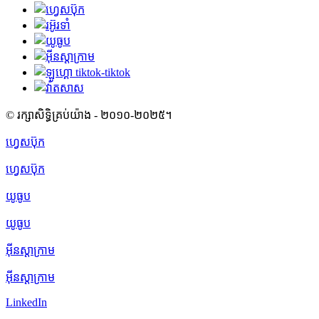
© រក្សាសិទ្ធិគ្រប់យ៉ាង - ២០១០-២០២៥។
ហ្វេសប៊ុក
ហ្វេសប៊ុក
យូធូប
យូធូប
អ៊ីនស្តាក្រាម
អ៊ីនស្តាក្រាម
LinkedIn