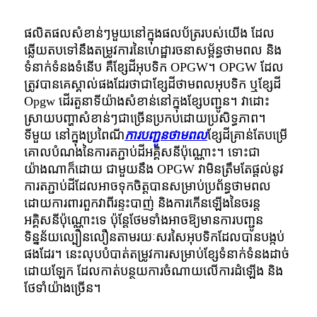
ផលិតផលសំខាន់ៗមួយនៅក្នុងផលប័ត្ររបស់យើង ដែល
ឆ្លើយតបទៅនឹងតម្រូវការនៃហេដ្ឋារចនាសម្ព័ន្ធថាមពល និង
ទំនាក់ទំនងទំនើប គឺខ្សែដីអុបទិក OPGW។ OPGW ដែល
ត្រូវបានគេស្គាល់ផងដែរថាជាខ្សែដីថាមពលអុបទិក ឬខ្សែដី
Opgw ដើរតួនាទីយ៉ាងសំខាន់នៅក្នុងខ្សែបញ្ជូន។ វាដោះ
ស្រាយបញ្ហាសំខាន់ៗជាច្រើនប្រកបដោយប្រសិទ្ធភាព។
ទីមួយ នៅក្នុងប្រពៃណី
ការបញ្ជូនថាមពល
ខ្សែ​ដី​គ្រាន់តែ​បម្រើ​
គោលបំណង​នៃ​ការ​ត​ភ្ជាប់​ដី​អគ្គិសនី​ប៉ុណ្ណោះ។ ទោះជា
យ៉ាងណាក៏ដោយ ជាមួយនឹង OPGW វាមិនត្រឹមតែផ្តល់នូវ
ការត​ភ្ជាប់​ដី​ដែលអាចទុកចិត្តបានសម្រាប់ប្រព័ន្ធថាមពល
ដោយការពារពួកវាពីរន្ទះបាញ់ និងការកើនឡើងនៃចរន្ត
អគ្គិសនីប៉ុណ្ណោះទេ ប៉ុន្តែថែមទាំងអាចឱ្យមានការបញ្ជូន
ទិន្នន័យល្បឿនលឿនតាមរយៈសរសៃអុបទិកដែលបានបង្កប់
ផងដែរ។ នេះលុបបំបាត់តម្រូវការសម្រាប់ខ្សែទំនាក់ទំនងដាច់
ដោយឡែក ដែលកាត់បន្ថយការចំណាយលើការដំឡើង និង
ថែទាំយ៉ាងច្រើន។