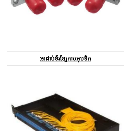
អាដាប់ទ័រខ្សែកាបអុបទិក