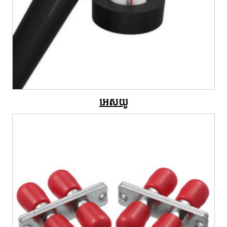
អេសយូ