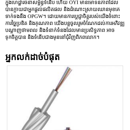
ក្នុងហេដ្ឋារចនាសម្ព័ន្ធទំនើប ហើយ OYI មានមោទនភាពដែល
បានក្លាយជាអ្នកផ្តល់ផលិតផល និងដំណោះស្រាយ​ឈានមុខគេ​
ទាក់ទងនឹង OPGW។ ដោយមានការប្តេជ្ញាចិត្តរបស់យើងចំពោះ
ការច្នៃប្រឌិត និងគុណភាព យើងបន្តចូលរួមចំណែកដល់ការអភិវឌ្ឍ
បណ្តាញថាមពល និងទំនាក់ទំនងដែលមានប្រសិទ្ធភាព អាច
ទុកចិត្តបាន និងទំនើបជាងមុននៅជុំវិញពិភពលោក។
អ្នកលក់ដាច់បំផុត