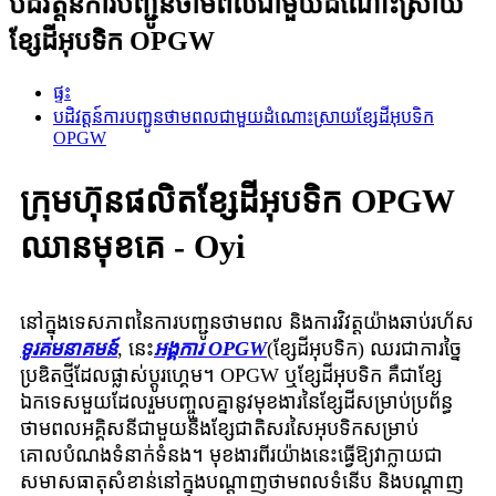
បដិវត្តន៍ការបញ្ជូនថាមពលជាមួយដំណោះស្រាយ
ខ្សែដីអុបទិក OPGW
ផ្ទះ
បដិវត្តន៍ការបញ្ជូនថាមពលជាមួយដំណោះស្រាយខ្សែដីអុបទិក
OPGW
ក្រុមហ៊ុនផលិតខ្សែដីអុបទិក OPGW
ឈានមុខគេ - Oyi
នៅក្នុងទេសភាពនៃការបញ្ជូនថាមពល និងការវិវត្តយ៉ាងឆាប់រហ័ស
ទូរគមនាគមន៍
, នេះ
អង្គការ OPGW
(ខ្សែដីអុបទិក) ឈរជាការច្នៃ
ប្រឌិតថ្មីដែលផ្លាស់ប្តូរហ្គេម។ OPGW ឬខ្សែដីអុបទិក គឺជាខ្សែ
ឯកទេសមួយដែលរួមបញ្ចូលគ្នានូវមុខងារនៃខ្សែដីសម្រាប់ប្រព័ន្ធ
ថាមពលអគ្គិសនីជាមួយនឹងខ្សែជាតិសរសៃអុបទិកសម្រាប់
គោលបំណងទំនាក់ទំនង។ មុខងារពីរយ៉ាងនេះធ្វើឱ្យវាក្លាយជា
សមាសធាតុសំខាន់នៅក្នុងបណ្តាញថាមពលទំនើប និងបណ្តាញ