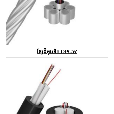
ខ្សែដីអុបទិក OPGW