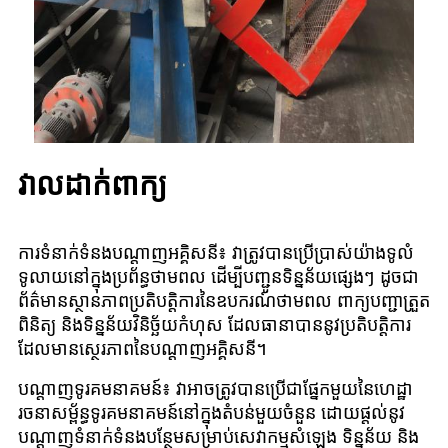
វាលដាក់ពាក្យ
ការទំនាក់ទំនងបណ្តាញអគ្គិសនី៖ វាត្រូវបានប្រើប្រាស់យ៉ាងទូលំ
ទូលាយនៅក្នុងប្រព័ន្ធថាមពល ដើម្បីបញ្ជូនទិន្នន័យផ្សេងៗ ដូចជា
ព័ត៌មានស្ថានភាពប្រតិបត្តិការនៃឧបករណ៍ថាមពល ពាក្យបញ្ជាត្រួត
ពិនិត្យ និងទិន្នន័យវិនិច្ឆ័យកំហុស ដែលធានាបាននូវប្រតិបត្តិការ
ដែលមានស្ថេរភាពនៃបណ្តាញអគ្គិសនី។
បណ្តាញទូរគមនាគមន៍៖ វាអាចត្រូវបានប្រើជាផ្នែកមួយនៃហេដ្ឋា
រចនាសម្ព័ន្ធទូរគមនាគមន៍នៅក្នុងតំបន់មួយចំនួន ដោយផ្តល់នូវ
បណ្តាញទំនាក់ទំនងបន្ថែមសម្រាប់សេវាកម្មសំឡេង ទិន្នន័យ និង