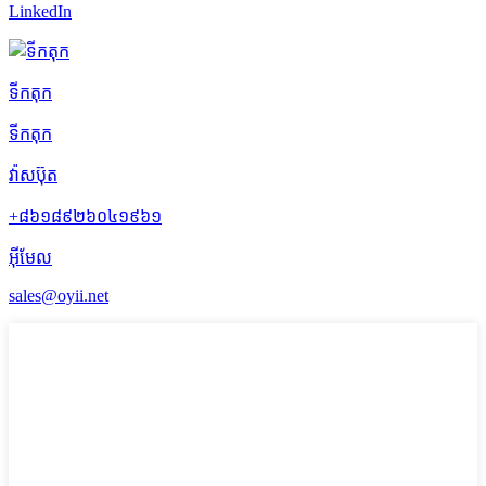
LinkedIn
ទីកតុក
ទីកតុក
វ៉ាសប៊ុត
+៨៦១៨៩២៦០៤១៩៦១
អ៊ីមែល
sales@oyii.net