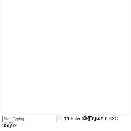
ចុច Enter ដើម្បីស្វែងរក ឬ ESC
ដើម្បីបិទ