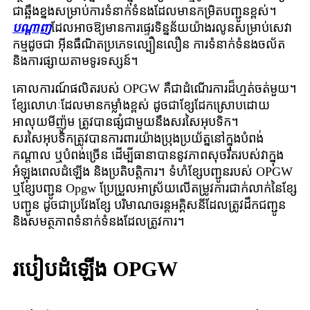
ជាឆ្អឹងខ្នងសម្រាប់ការទំនាក់ទំនងដែលមានកម្រិតបញ្ជូនខ្ពស់។
បណ្តាញ
ដែលអាចឱ្យមានការផ្ទេរទិន្នន័យយ៉ាងរលូនសម្រាប់សេវា
កម្មដូចជា អ៊ីនធឺណិតប្រភេទល្បឿនលឿន ការទំនាក់ទំនងចល័ត
និងការផ្សាយតាមទូរទស្សន៍។
គោលការណ៍ផលិតរបស់ OPGW គឺជាដំណើរការដ៏ហ្មត់ចត់មួយ។
ខ្សែលោហៈដែលមានកម្លាំងខ្ពស់ ដូចជាខ្សែដែកស្រោបដោយ
អាលុយមីញ៉ូម ត្រូវបានផ្សំជាមួយនឹងសរសៃអុបទិក។
សរសៃអុបទិកត្រូវបានការពារយ៉ាងប្រុងប្រយ័ត្ននៅក្នុងបំពង់
កណ្តាល ឬបំពង់ច្រើន ដើម្បីធានាបាននូវភាពសុចរិតរបស់វាក្នុង
អំឡុងពេលដំឡើង និងប្រតិបត្តិការ។ ទំហំខ្សែបញ្ជូនរបស់ OPGW
ឬខ្សែបញ្ជូន Opgw ប្រែប្រួលអាស្រ័យលើតម្រូវការជាក់លាក់នៃខ្សែ
បញ្ជូន ដូចជាប្រវែងខ្សែ បរិមាណចរន្តអគ្គិសនីដែលត្រូវដឹកជញ្ជូន
និងសមត្ថភាពទំនាក់ទំនងដែលត្រូវការ។
របៀបដំឡើង OPGW