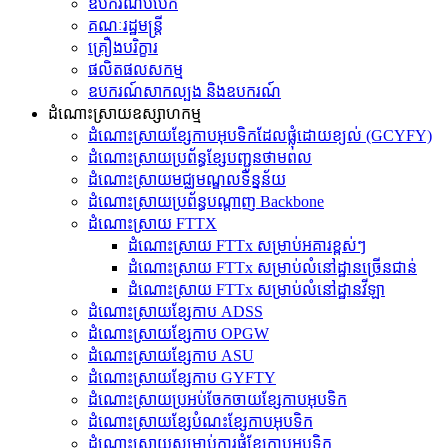
ឧបករណ៍បំបែក
គណៈរដ្ឋមន្ត្រី
គ្រឿងបរិក្ខារ
ផលិតផលសកម្ម
ឧបករណ៍សាកល្បង និងឧបករណ៍
ដំណោះស្រាយឧស្សាហកម្ម
ដំណោះស្រាយខ្សែកាបអុបទិកដែលផ្លុំដោយខ្យល់ (GCYFY)
ដំណោះស្រាយប្រព័ន្ធខ្សែបញ្ជូនថាមពល
ដំណោះស្រាយមជ្ឈមណ្ឌលទិន្នន័យ
ដំណោះស្រាយប្រព័ន្ធបណ្តាញ Backbone
ដំណោះស្រាយ FTTX
ដំណោះស្រាយ FTTx សម្រាប់អគារខ្ពស់ៗ
ដំណោះស្រាយ FTTx សម្រាប់លំនៅដ្ឋានច្រើនជាន់
ដំណោះស្រាយ FTTx សម្រាប់លំនៅដ្ឋានវីឡា
ដំណោះស្រាយខ្សែកាប ADSS
ដំណោះស្រាយខ្សែកាប OPGW
ដំណោះស្រាយខ្សែកាប ASU
ដំណោះស្រាយខ្សែកាប GYFTY
ដំណោះស្រាយប្រអប់ចែកចាយខ្សែកាបអុបទិក
ដំណោះស្រាយខ្សែបំណះខ្សែកាបអុបទិក
ដំណោះស្រាយ​សម្រាប់​ការ​ផ្គុំ​ខ្សែកាបអុបទិក