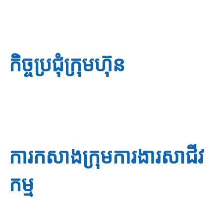
កិច្ចប្រជុំក្រុមហ៊ុន
ការកសាងក្រុមការងារសាជីវ
កម្ម