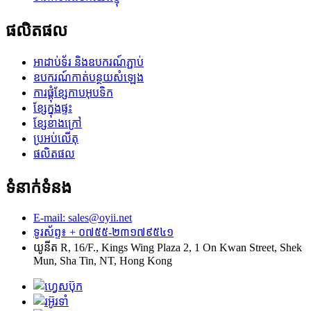
ផលិតផល
អាដាប់ទ័រ និងឧបករណ៍ភ្ជាប់
ឧបករណ៍កាត់បន្ថយសំឡេង
ការផ្គុំខ្សែកាបអុបទិក
ខ្សែ​ក្នុង​ផ្ទះ
ខ្សែខាងក្រៅ
ប្រអប់​លើ​តុ
ផលិតផល
ទំនាក់ទំនង
E-mail: sales@oyii.net
ទូរស័ព្ទ៖ + ០៧៥៥-២៣១៧៩៥៤១
យូនីត R, 16/F., Kings Wing Plaza 2, 1 On Kwan Street, Shek
Mun, Sha Tin, NT, Hong Kong