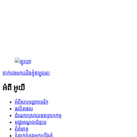
ទាក់ទងមកយើងខ្ញុំឥឡូវនេះ
អំពី អូយី
អំពី​សហរដ្ឋអាមេរិក
ផលិតផល
ដំណោះស្រាយឧស្សាហកម្ម
មជ្ឈមណ្ឌលជំនួយ
ព័ត៌មាន
ទំនាក់ទំនងមកយើងខ្ញុំ