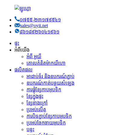
០៧៥៥-២៣១៧៩៥៤១
sales@oyii.net
៨៦១៨៩២៦០៤១៩៦១
ផ្ទះ
អំពីយើង
អំពី អូយី
គោលគំនិត​ម៉ាកយីហោ
ផលិតផល
អាដាប់ទ័រ និងឧបករណ៍ភ្ជាប់
ឧបករណ៍កាត់បន្ថយសំឡេង
ការផ្គុំខ្សែកាបអុបទិក
ខ្សែ​ក្នុង​ផ្ទះ
ខ្សែខាងក្រៅ
ប្រអប់​លើ​តុ
ការបិទភ្ជាប់ខ្សែកាបអុបទិក
ប្រអប់ចែកចាយអុបទិក
បន្ទះ