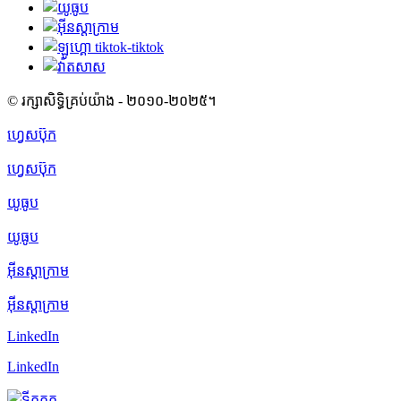
© រក្សាសិទ្ធិគ្រប់យ៉ាង - ២០១០-២០២៥។
ហ្វេសប៊ុក
ហ្វេសប៊ុក
យូធូប
យូធូប
អ៊ីនស្តាក្រាម
អ៊ីនស្តាក្រាម
LinkedIn
LinkedIn