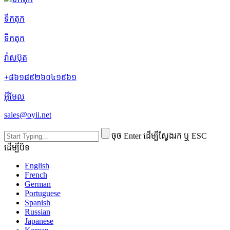
ទីកតុក
ទីកតុក
វ៉ាសប៊ុត
+៨៦១៨៩២៦០៤១៩៦១
អ៊ីមែល
sales@oyii.net
ចុច Enter ដើម្បីស្វែងរក ឬ ESC
ដើម្បីបិទ
English
French
German
Portuguese
Spanish
Russian
Japanese