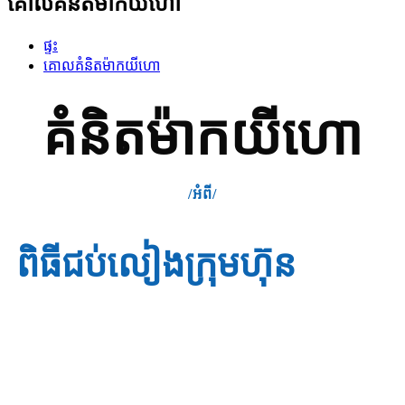
គោលគំនិត​ម៉ាកយីហោ
ផ្ទះ
គោលគំនិត​ម៉ាកយីហោ
គំនិត​ម៉ាកយីហោ
/អំពី/
ពិធីជប់លៀងក្រុមហ៊ុន