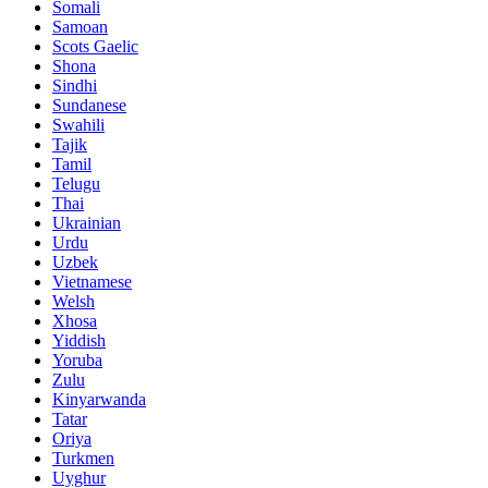
Somali
Samoan
Scots Gaelic
Shona
Sindhi
Sundanese
Swahili
Tajik
Tamil
Telugu
Thai
Ukrainian
Urdu
Uzbek
Vietnamese
Welsh
Xhosa
Yiddish
Yoruba
Zulu
Kinyarwanda
Tatar
Oriya
Turkmen
Uyghur