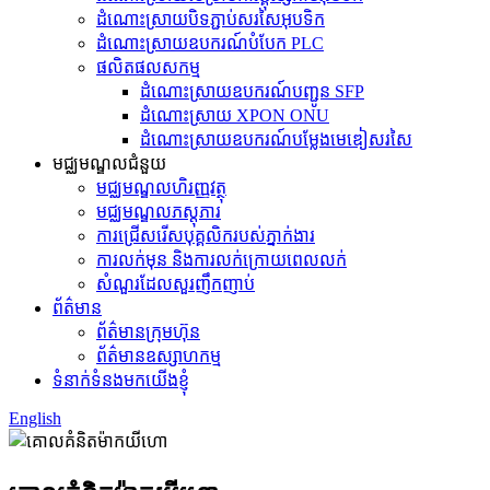
ដំណោះស្រាយបិទភ្ជាប់សរសៃអុបទិក
ដំណោះស្រាយ​ឧបករណ៍​បំបែក PLC
ផលិតផលសកម្ម
ដំណោះស្រាយឧបករណ៍បញ្ជូន SFP
ដំណោះស្រាយ XPON ONU
ដំណោះស្រាយឧបករណ៍បម្លែងមេឌៀសរសៃ
មជ្ឈមណ្ឌលជំនួយ
មជ្ឈមណ្ឌលហិរញ្ញវត្ថុ
មជ្ឈមណ្ឌល​ភស្តុភារ
ការជ្រើសរើសបុគ្គលិករបស់ភ្នាក់ងារ
ការលក់មុន និងការលក់ក្រោយពេលលក់
សំណួរដែលសួរញឹកញាប់
ព័ត៌មាន
ព័ត៌មានក្រុមហ៊ុន
ព័ត៌មានឧស្សាហកម្ម
ទំនាក់ទំនងមកយើងខ្ញុំ
English