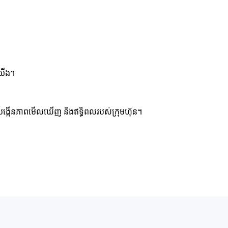
នយើង។
្បីបង្កើនភាពមើលឃើញ និងឥទ្ធិពលរបស់ក្រុមហ៊ុន។