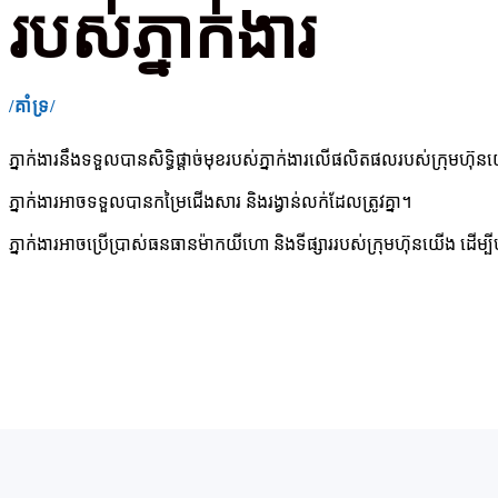
របស់ភ្នាក់ងារ
/គាំទ្រ/
ភ្នាក់ងារនឹងទទួលបានសិទ្ធិផ្តាច់មុខរបស់ភ្នាក់ងារលើផលិតផលរបស់ក្រុមហ៊ុ
ភ្នាក់ងារអាចទទួលបានកម្រៃជើងសារ និងរង្វាន់លក់ដែលត្រូវគ្នា។
ភ្នាក់ងារអាចប្រើប្រាស់ធនធានម៉ាកយីហោ និងទីផ្សាររបស់ក្រុមហ៊ុនយើង ដើម