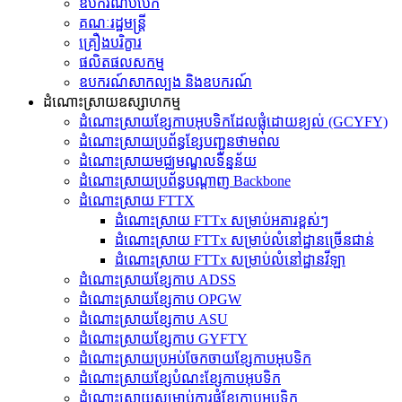
ឧបករណ៍បំបែក
គណៈរដ្ឋមន្ត្រី
គ្រឿងបរិក្ខារ
ផលិតផលសកម្ម
ឧបករណ៍សាកល្បង និងឧបករណ៍
ដំណោះស្រាយឧស្សាហកម្ម
ដំណោះស្រាយខ្សែកាបអុបទិកដែលផ្លុំដោយខ្យល់ (GCYFY)
ដំណោះស្រាយប្រព័ន្ធខ្សែបញ្ជូនថាមពល
ដំណោះស្រាយមជ្ឈមណ្ឌលទិន្នន័យ
ដំណោះស្រាយប្រព័ន្ធបណ្តាញ Backbone
ដំណោះស្រាយ FTTX
ដំណោះស្រាយ FTTx សម្រាប់អគារខ្ពស់ៗ
ដំណោះស្រាយ FTTx សម្រាប់លំនៅដ្ឋានច្រើនជាន់
ដំណោះស្រាយ FTTx សម្រាប់លំនៅដ្ឋានវីឡា
ដំណោះស្រាយខ្សែកាប ADSS
ដំណោះស្រាយខ្សែកាប OPGW
ដំណោះស្រាយខ្សែកាប ASU
ដំណោះស្រាយខ្សែកាប GYFTY
ដំណោះស្រាយប្រអប់ចែកចាយខ្សែកាបអុបទិក
ដំណោះស្រាយខ្សែបំណះខ្សែកាបអុបទិក
ដំណោះស្រាយ​សម្រាប់​ការ​ផ្គុំ​ខ្សែកាបអុបទិក