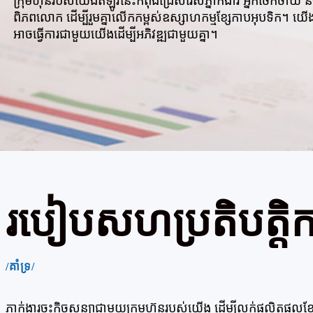
ក្រុមហ៊ុនរបស់យើងឥឡូវនេះកំពុងជ្រើសរើសភ្នាក់ងារ អ្នកចែកចាយ ន
ពិភពលោក ដើម្បីរួមគ្នាលើកកម្ពស់ឧស្សាហកម្មខ្សែកាបអុបទិក។ យើង
អាចធ្វើការជាមួយយើងដើម្បីអភិវឌ្ឍជាមួយគ្នា។
របៀបសហប្រតិបត្តិក
/គាំទ្រ/
ភ្នាក់ងារចុះកិច្ចសន្យាជាមួយក្រុមហ៊ុនរបស់យើង ដើម្បីលក់ផលិតផ