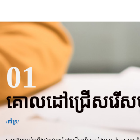
01
គោលដៅជ្រើសរើសបុ
/គាំទ្រ/