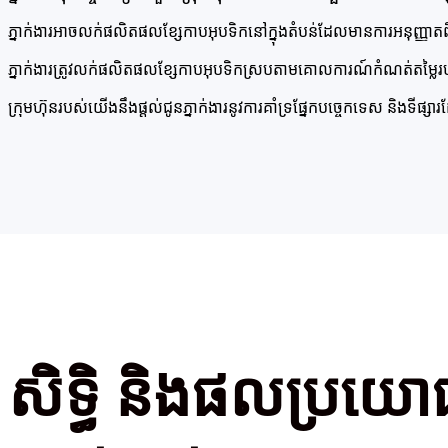
ភ្នាក់ងារអាចលក់ផលិតផលខ្សែកាបអុបទិកនៅក្នុងតំបន់ដែលមានការអនុញ្ញាត
ភ្នាក់ងារត្រូវលក់ផលិតផលខ្សែកាបអុបទិកស្របតាមគោលការណ៍កំណត់តម្ល
ក្រុមហ៊ុនរបស់យើងនឹងផ្តល់ជូនភ្នាក់ងារនូវការគាំទ្រផ្នែកបច្ចេកទេស និងទីផ្សា
សិទ្ធិ និងផលប្រយោ