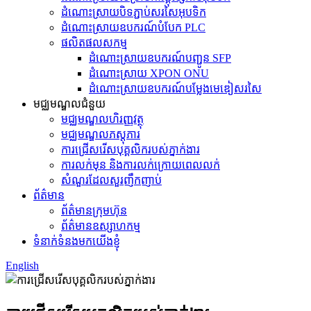
ដំណោះស្រាយបិទភ្ជាប់សរសៃអុបទិក
ដំណោះស្រាយ​ឧបករណ៍​បំបែក PLC
ផលិតផលសកម្ម
ដំណោះស្រាយឧបករណ៍បញ្ជូន SFP
ដំណោះស្រាយ XPON ONU
ដំណោះស្រាយឧបករណ៍បម្លែងមេឌៀសរសៃ
មជ្ឈមណ្ឌលជំនួយ
មជ្ឈមណ្ឌលហិរញ្ញវត្ថុ
មជ្ឈមណ្ឌល​ភស្តុភារ
ការជ្រើសរើសបុគ្គលិករបស់ភ្នាក់ងារ
ការលក់មុន និងការលក់ក្រោយពេលលក់
សំណួរដែលសួរញឹកញាប់
ព័ត៌មាន
ព័ត៌មានក្រុមហ៊ុន
ព័ត៌មានឧស្សាហកម្ម
ទំនាក់ទំនងមកយើងខ្ញុំ
English