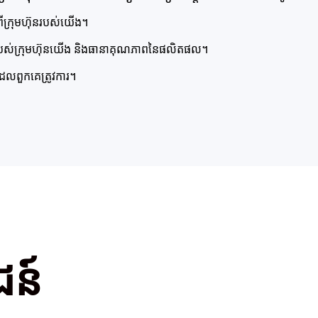
ពីក្រុមហ៊ុនរបស់យើង។
ៃរបស់ក្រុមហ៊ុនយើង និងធានាគុណភាពនៃផលិតផល។
រដែលពួកគេត្រូវការ។
ជន៍