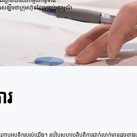
ិងស្ថានីយសេវាកម្មលក់ទូទាំង
សង្ឃឹមថាក្រុមហ៊ុនដែលចាប់អារម្មណ៍
ារ
លខ្សែកាបអុបទិករបស់យើង។ របៀបសហប្រតិបត្តិការជាក់លាក់មានដូចខាង