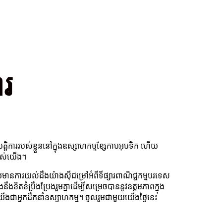
ារ
្តិការរបស់ខ្លួននៅក្នុងឧស្សាហកម្មខ្សែកាបអុបទិក ហើយ
របស់យើង។
មានការយល់ដឹងយ៉ាងស៊ីជម្រៅអំពីទីផ្សារពាណិជ្ជកម្មបរទេស
ខំប្រឹងប្រែងរួមគ្នាដើម្បីសម្រេចបាននូវឧត្តមភាពក្នុង
ួនយើងជាអ្នកដឹកនាំឧស្សាហកម្ម។ ចូលរួមជាមួយយើងថ្ងៃនេះ