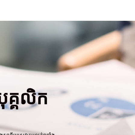
គ្គលិក