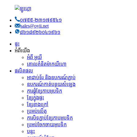
០៧៥៥-២៣១៧៩៥៤១
sales@oyii.net
៨៦១៨៩២៦០៤១៩៦១
ផ្ទះ
អំពីយើង
អំពី អូយី
គោលគំនិត​ម៉ាកយីហោ
ផលិតផល
អាដាប់ទ័រ និងឧបករណ៍ភ្ជាប់
ឧបករណ៍កាត់បន្ថយសំឡេង
ការផ្គុំខ្សែកាបអុបទិក
ខ្សែ​ក្នុង​ផ្ទះ
ខ្សែខាងក្រៅ
ប្រអប់​លើ​តុ
ការបិទភ្ជាប់ខ្សែកាបអុបទិក
ប្រអប់ចែកចាយអុបទិក
បន្ទះ