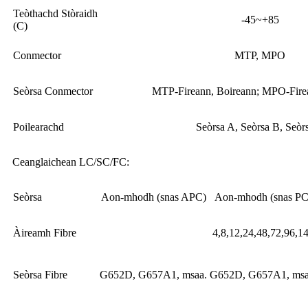
Teòthachd Stòraidh
-45~+85
(C)
Conmector
MTP, MPO
Seòrsa Conmector
MTP-Fireann, Boireann; MPO-Fire
Poilearachd
Seòrsa A, Seòrsa B, Seòr
Ceanglaichean LC/SC/FC:
Seòrsa
Aon-mhodh (snas APC)
Aon-mhodh (snas PC
Àireamh Fibre
4,8,12,24,48,72,96,1
Seòrsa Fibre
G652D, G657A1, msaa.
G652D, G657A1, msa