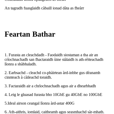
An tagradh fuasglaidh càbaill ionad dàta as fheàrr
Feartan Bathar
1. Furasta an cleachdadh - Faodaidh siostaman a tha air an
crìochnachadh san fhactaraidh ùine stàlaidh is ath-rèiteachadh
lìonra a shàbhaladh.
2. Earbsachd - cleachd co-phàirtean àrd-inbhe gus dèanamh
cinnteach à càileachd toraidh.
3. Factaraidh air a chrìochnachadh agus air a dhearbhadh
4. Leig le gluasad furasta bho 10GbE gu 40GbE no 100GbE
5.Ideal airson ceangal lìonra àrd-astar 400G
6. Ath-aithris, iomlaid, caitheamh agus seasmhachd sàr-mhath.