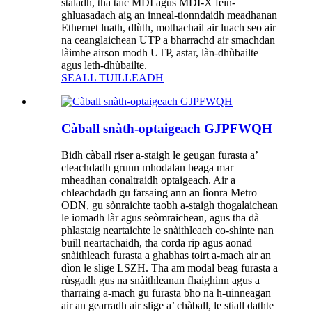
stàladh, tha taic MDI agus MDI-X fèin-
ghluasadach aig an inneal-tionndaidh meadhanan
Ethernet luath, dlùth, mothachail air luach seo air
na ceanglaichean UTP a bharrachd air smachdan
làimhe airson modh UTP, astar, làn-dhùbailte
agus leth-dhùbailte.
SEALL TUILLEADH
Càball snàth-optaigeach GJPFWQH
Bidh càball riser a-staigh le geugan furasta a’
cleachdadh grunn mhodalan beaga mar
mheadhan conaltraidh optaigeach. Air a
chleachdadh gu farsaing ann an lìonra Metro
ODN, gu sònraichte taobh a-staigh thogalaichean
le iomadh làr agus seòmraichean, agus tha dà
phlastaig neartaichte le snàithleach co-shìnte nan
buill neartachaidh, tha corda rip agus aonad
snàithleach furasta a ghabhas toirt a-mach air an
dìon le slige LSZH. Tha am modal beag furasta a
rùsgadh gus na snàithleanan fhaighinn agus a
tharraing a-mach gu furasta bho na h-uinneagan
air an gearradh air slige a’ chàball, le stiall dathte