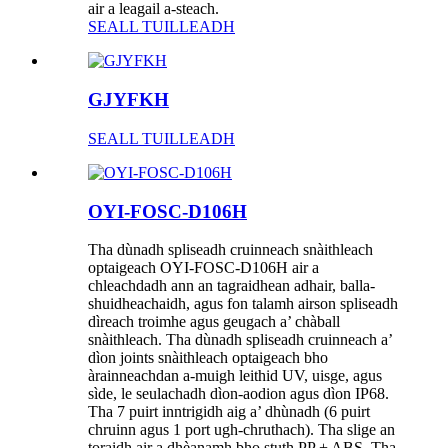
air a leagail a-steach.
SEALL TUILLEADH
GJYFKH
SEALL TUILLEADH
OYI-FOSC-D106H
Tha dùnadh spliseadh cruinneach snàithleach
optaigeach OYI-FOSC-D106H air a
chleachdadh ann an tagraidhean adhair, balla-
shuidheachaidh, agus fon talamh airson spliseadh
dìreach troimhe agus geugach a’ chàball
snàithleach. Tha dùnadh spliseadh cruinneach a’
dìon joints snàithleach optaigeach bho
àrainneachdan a-muigh leithid UV, uisge, agus
sìde, le seulachadh dìon-aodion agus dìon IP68.
Tha 7 puirt inntrigidh aig a’ dhùnadh (6 puirt
chruinn agus 1 port ugh-chruthach). Tha slige an
toraidh air a dhèanamh bho stuth PP + ABS. Tha