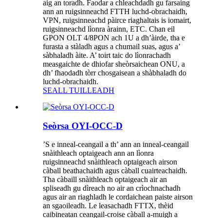
aig an toradh. Faodar a chleachdadh gu farsaing
ann an ruigsinneachd FTTH luchd-obrachaidh,
VPN, ruigsinneachd pàirce riaghaltais is iomairt,
ruigsinneachd lìonra àrainn, ETC. Chan eil
GPON OLT 4/8PON ach 1U a dh’àirde, tha e
furasta a stàladh agus a chumail suas, agus a’
sàbhaladh àite. A’ toirt taic do lìonrachadh
measgaichte de dhiofar sheòrsaichean ONU, a
dh’ fhaodadh tòrr chosgaisean a shàbhaladh do
luchd-obrachaidh.
SEALL TUILLEADH
Seòrsa OYI-OCC-D
’S e inneal-ceangail a th’ ann an inneal-ceangail
snàithleach optaigeach ann an lìonra
ruigsinneachd snàithleach optaigeach airson
càball beathachaidh agus càball cuairteachaidh.
Tha càbaill snàithleach optaigeach air an
spliseadh gu dìreach no air an crìochnachadh
agus air an riaghladh le cordaichean paiste airson
an sgaoileadh. Le leasachadh FTTX, thèid
caibineatan ceangail-croise càball a-muigh a