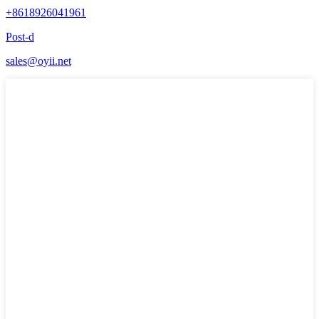
+8618926041961
Post-d
sales@oyii.net