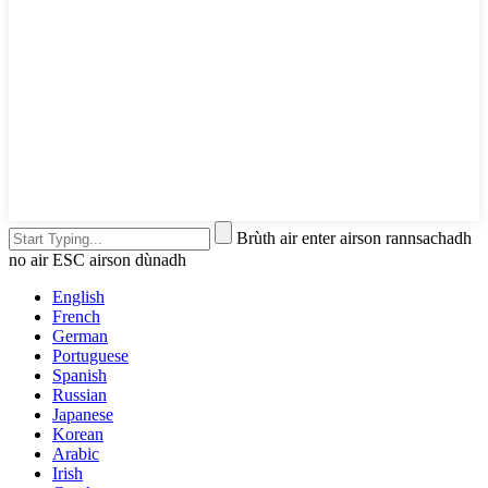
Brùth air enter airson rannsachadh
no air ESC airson dùnadh
English
French
German
Portuguese
Spanish
Russian
Japanese
Korean
Arabic
Irish