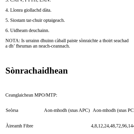
4. Lìonra giollachd dàta.
5. Siostam tar-chuir optaigeach.
6. Uidheam deuchainn.
NOTA: Is urrainn dhuinn càball paiste sònraichte a thoirt seachad
a dh’ fheumas an neach-ceannach.
Sònrachaidhean
Ceanglaichean MPO/MTP:
Seòrsa
Aon-mhodh (snas APC)
Aon-mhodh (snas PC
Àireamh Fibre
4,8,12,24,48,72,96,14