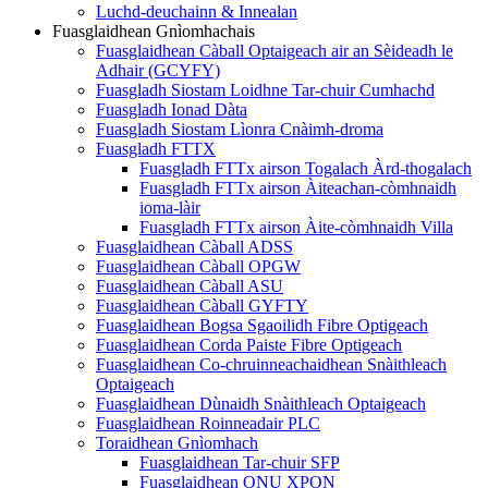
Luchd-deuchainn & Innealan
Fuasglaidhean Gnìomhachais
Fuasglaidhean Càball Optaigeach air an Sèideadh le
Adhair (GCYFY)
Fuasgladh Siostam Loidhne Tar-chuir Cumhachd
Fuasgladh Ionad Dàta
Fuasgladh Siostam Lìonra Cnàimh-droma
Fuasgladh FTTX
Fuasgladh FTTx airson Togalach Àrd-thogalach
Fuasgladh FTTx airson Àiteachan-còmhnaidh
ioma-làir
Fuasgladh FTTx airson Àite-còmhnaidh Villa
Fuasglaidhean Càball ADSS
Fuasglaidhean Càball OPGW
Fuasglaidhean Càball ASU
Fuasglaidhean Càball GYFTY
Fuasglaidhean Bogsa Sgaoilidh Fibre Optigeach
Fuasglaidhean Corda Paiste Fibre Optigeach
Fuasglaidhean Co-chruinneachaidhean Snàithleach
Optaigeach
Fuasglaidhean Dùnaidh Snàithleach Optaigeach
Fuasglaidhean Roinneadair PLC
Toraidhean Gnìomhach
Fuasglaidhean Tar-chuir SFP
Fuasglaidhean ONU XPON