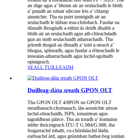
an slige agus a’ bhonn air an seulachadh le bhith
a’ putadh an rubair silicone leis a’ chlamp
ainmichte. Tha na puirt inntrigidh air an
seulachadh le tiùban teas-chrìobach. Faodar na
dùnadh fhosgladh a-rithist às deidh dhaibh a
bhith air an seulachadh agus ath-chleachdadh
gun an stuth seulachaidh atharrachadh. Tha
prìomh thogail an dùnadh a’ toirt a-steach a’
bhogsa, spliseadh, agus faodar a rèiteachadh le
innealan-atharrachaidh agus luchd-sgoltadh
optaigeach.
SEALL TUILLEADH
Duilleag-dàta sreath GPON OLT
Tha GPON OLT 4/8PON na GPON OLT
meadhanach-chomasach, làn-aonaichte airson
luchd-obrachaidh, ISPS, iomairtean agus
tagraidhean pàirce. Tha an toradh a’ leantainn
inbhe theicnigeach ITU-T G.984/G.988, tha
fosgarrachd mhath, co-chòrdalachd làidir,
earbsachd àrd, agus gnìomhan bathar-bog iomlan