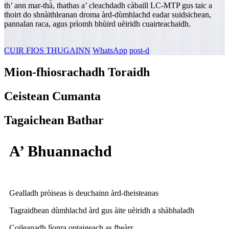
th’ ann mar-thà, thathas a’ cleachdadh càbaill LC-MTP gus taic a
thoirt do shnàithleanan droma àrd-dùmhlachd eadar suidsichean,
pannalan raca, agus prìomh bhùird uèiridh cuairteachaidh.
CUIR FIOS THUGAINN
WhatsApp
post-d
Mion-fhiosrachadh Toraidh
Ceistean Cumanta
Tagaichean Bathar
A’ Bhuannachd
Gealladh pròiseas is deuchainn àrd-theisteanas
Tagraidhean dùmhlachd àrd gus àite uèiridh a shàbhaladh
Coileanadh lìonra optaigeach as fheàrr