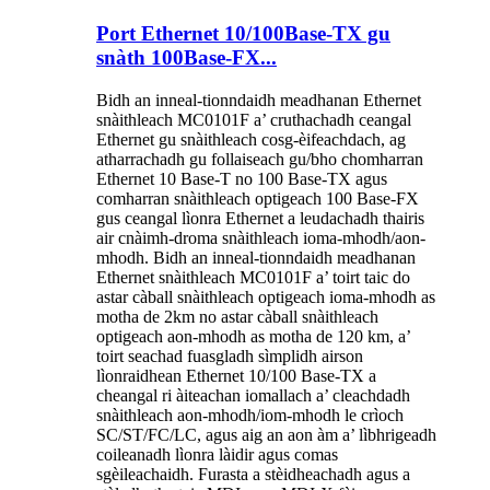
Port Ethernet 10/100Base-TX gu
snàth 100Base-FX...
Bidh an inneal-tionndaidh meadhanan Ethernet
snàithleach MC0101F a’ cruthachadh ceangal
Ethernet gu snàithleach cosg-èifeachdach, ag
atharrachadh gu follaiseach gu/bho chomharran
Ethernet 10 Base-T no 100 Base-TX agus
comharran snàithleach optigeach 100 Base-FX
gus ceangal lìonra Ethernet a leudachadh thairis
air cnàimh-droma snàithleach ioma-mhodh/aon-
mhodh. Bidh an inneal-tionndaidh meadhanan
Ethernet snàithleach MC0101F a’ toirt taic do
astar càball snàithleach optigeach ioma-mhodh as
motha de 2km no astar càball snàithleach
optigeach aon-mhodh as motha de 120 km, a’
toirt seachad fuasgladh sìmplidh airson
lìonraidhean Ethernet 10/100 Base-TX a
cheangal ri àiteachan iomallach a’ cleachdadh
snàithleach aon-mhodh/iom-mhodh le crìoch
SC/ST/FC/LC, agus aig an aon àm a’ lìbhrigeadh
coileanadh lìonra làidir agus comas
sgèileachaidh. Furasta a stèidheachadh agus a