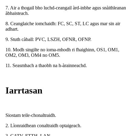
7. Air a thogail bho luchd-ceangail àrd-inbhe agus snàithleanan
àbhaisteach.
8. Ceanglaiche iomchaidh: FC, SC, ST, LC agus mar sin air
adhart.
9. Stuth càball: PVC, LSZH, OFNR, OFNP.
10. Modh singilte no ioma-mhodh ri fhaighinn, OS1, OM1,
OM2, OM3, OM4 no OM5.
11. Seasmhach a thaobh na h-àrainneachd.
Iarrtasan
Siostam teile-chonaltraidh.
2. Lìonraidhean conaltraidh optaigeach.
3. CATV, FTTH, LAN.