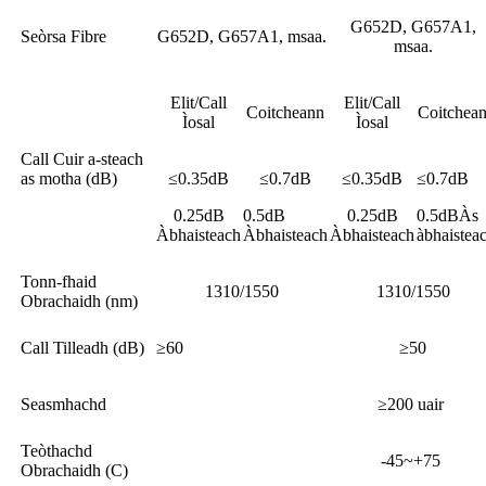
G652D, G657A1,
Seòrsa Fibre
G652D, G657A1, msaa.
msaa.
Elit/Call
Elit/Call
Coitcheann
Coitchea
Ìosal
Ìosal
Call Cuir a-steach
as motha (dB)
≤0.35dB
≤0.7dB
≤0.35dB
≤0.7dB
0.25dB
0.5dB
0.25dB
0.5dBÀs
Àbhaisteach
Àbhaisteach
Àbhaisteach
àbhaistea
Tonn-fhaid
1310/1550
1310/1550
Obrachaidh (nm)
Call Tilleadh (dB)
≥60
≥50
Seasmhachd
≥200 uair
Teòthachd
-45~+75
Obrachaidh (C)