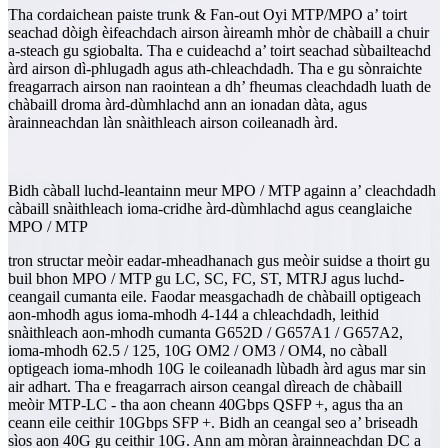
Tha cordaichean paiste trunk & Fan-out Oyi MTP/MPO a’ toirt
seachad dòigh èifeachdach airson àireamh mhòr de chàbaill a chuir
a-steach gu sgiobalta. Tha e cuideachd a’ toirt seachad sùbailteachd
àrd airson dì-phlugadh agus ath-chleachdadh. Tha e gu sònraichte
freagarrach airson nan raointean a dh’ fheumas cleachdadh luath de
chàbaill droma àrd-dùmhlachd ann an ionadan dàta, agus
àrainneachdan làn snàithleach airson coileanadh àrd.
Bidh càball luchd-leantainn meur MPO / MTP againn a’ cleachdadh
càbaill snàithleach ioma-cridhe àrd-dùmhlachd agus ceanglaiche
MPO / MTP
tron structar meòir eadar-mheadhanach gus meòir suidse a thoirt gu
buil bhon MPO / MTP gu LC, SC, FC, ST, MTRJ agus luchd-
ceangail cumanta eile. Faodar measgachadh de chàbaill optigeach
aon-mhodh agus ioma-mhodh 4-144 a chleachdadh, leithid
snàithleach aon-mhodh cumanta G652D / G657A1 / G657A2,
ioma-mhodh 62.5 / 125, 10G OM2 / OM3 / OM4, no càball
optigeach ioma-mhodh 10G le coileanadh lùbadh àrd agus mar sin
air adhart. Tha e freagarrach airson ceangal dìreach de chàbaill
meòir MTP-LC - tha aon cheann 40Gbps QSFP +, agus tha an
ceann eile ceithir 10Gbps SFP +. Bidh an ceangal seo a’ briseadh
sìos aon 40G gu ceithir 10G. Ann am mòran àrainneachdan DC a