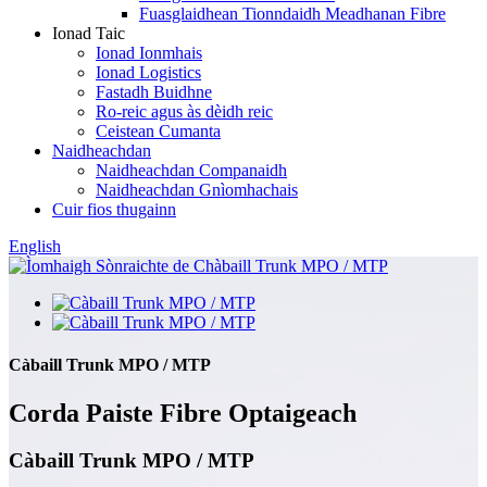
Fuasglaidhean Tionndaidh Meadhanan Fibre
Ionad Taic
Ionad Ionmhais
Ionad Logistics
Fastadh Buidhne
Ro-reic agus às dèidh reic
Ceistean Cumanta
Naidheachdan
Naidheachdan Companaidh
Naidheachdan Gnìomhachais
Cuir fios thugainn
English
Càbaill Trunk MPO / MTP
Corda Paiste Fibre Optaigeach
Càbaill Trunk MPO / MTP