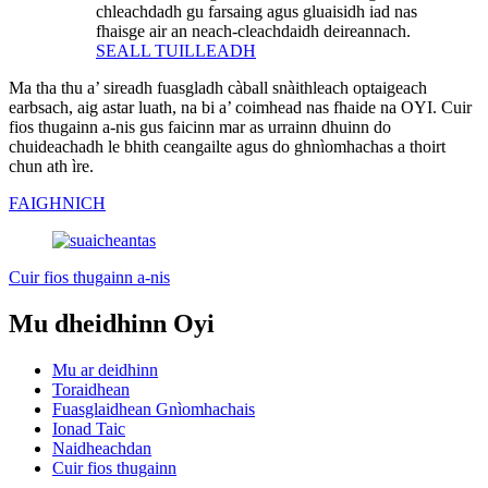
chleachdadh gu farsaing agus gluaisidh iad nas
fhaisge air an neach-cleachdaidh deireannach.
SEALL TUILLEADH
Ma tha thu a’ sireadh fuasgladh càball snàithleach optaigeach
earbsach, aig astar luath, na bi a’ coimhead nas fhaide na OYI. Cuir
fios thugainn a-nis gus faicinn mar as urrainn dhuinn do
chuideachadh le bhith ceangailte agus do ghnìomhachas a thoirt
chun ath ìre.
FAIGHNICH
Cuir fios thugainn a-nis
Mu dheidhinn Oyi
Mu ar deidhinn
Toraidhean
Fuasglaidhean Gnìomhachais
Ionad Taic
Naidheachdan
Cuir fios thugainn