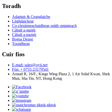
Toradh
Adaptair & Ceanglaiche
Lùghdaichear
Co-chruinneachaidhean snàth optaigeach
Càball a-staigh
Càball a-muigh
Bogsa Deasg
Toraidhean
Cuir fios
E-mail: sales@oyii.net
Fòn: + 0755-23179541
Aonad R, 16/F., Kings Wing Plaza 2, 1 Air Sràid Kwan, Shek
Mun, Sha Tin, NT, Hong Kong