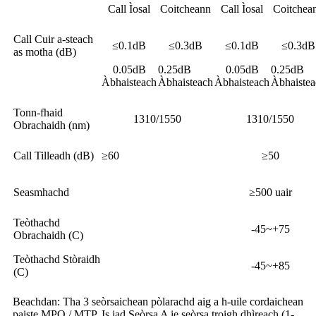
Call Ìosal
Coitcheann
Call Ìosal
Coitchea
Call Cuir a-steach
≤0.1dB
≤0.3dB
≤0.1dB
≤0.3dB
as motha (dB)
0.05dB
0.25dB
0.05dB
0.25dB
Àbhaisteach
Àbhaisteach
Àbhaisteach
Àbhaistea
Tonn-fhaid
1310/1550
1310/1550
Obrachaidh (nm)
Call Tilleadh (dB)
≥60
≥50
Seasmhachd
≥500 uair
Teòthachd
-45~+75
Obrachaidh (C)
Teòthachd Stòraidh
-45~+85
(C)
Beachdan: Tha 3 seòrsaichean pòlarachd aig a h-uile cordaichean
paiste MPO / MTP. Is iad Seòrsa A ie seòrsa troigh dhìreach (1-