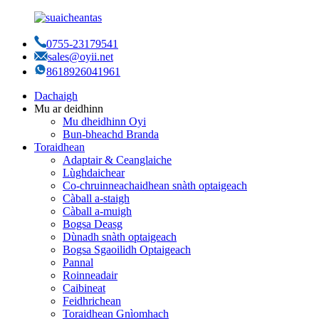
0755-23179541
sales@oyii.net
8618926041961
Dachaigh
Mu ar deidhinn
Mu dheidhinn Oyi
Bun-bheachd Branda
Toraidhean
Adaptair & Ceanglaiche
Lùghdaichear
Co-chruinneachaidhean snàth optaigeach
Càball a-staigh
Càball a-muigh
Bogsa Deasg
Dùnadh snàth optaigeach
Bogsa Sgaoilidh Optaigeach
Pannal
Roinneadair
Caibineat
Feidhrichean
Toraidhean Gnìomhach