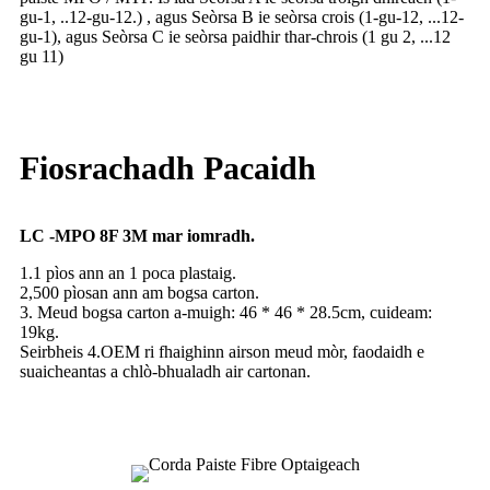
gu-1, ..12-gu-12.) , agus Seòrsa B ie seòrsa crois (1-gu-12, ...12-
gu-1), agus Seòrsa C ie seòrsa paidhir thar-chrois (1 gu 2, ...12
gu 11)
Fiosrachadh Pacaidh
LC -MPO 8F 3M mar iomradh.
1.1 pìos ann an 1 poca plastaig.
2,500 pìosan ann am bogsa carton.
3. Meud bogsa carton a-muigh: 46 * 46 * 28.5cm, cuideam:
19kg.
Seirbheis 4.OEM ri fhaighinn airson meud mòr, faodaidh e
suaicheantas a chlò-bhualadh air cartonan.