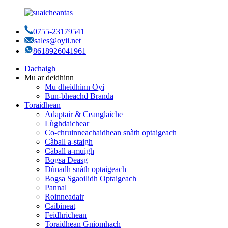
0755-23179541
sales@oyii.net
8618926041961
Dachaigh
Mu ar deidhinn
Mu dheidhinn Oyi
Bun-bheachd Branda
Toraidhean
Adaptair & Ceanglaiche
Lùghdaichear
Co-chruinneachaidhean snàth optaigeach
Càball a-staigh
Càball a-muigh
Bogsa Deasg
Dùnadh snàth optaigeach
Bogsa Sgaoilidh Optaigeach
Pannal
Roinneadair
Caibineat
Feidhrichean
Toraidhean Gnìomhach