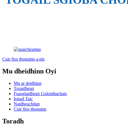
Cuir fios thugainn a-nis
Mu dheidhinn Oyi
Mu ar deidhinn
Toraidhean
Fuasglaidhean Gnìomhachais
Ionad Taic
Naidheachdan
Cuir fios thugainn
Toradh