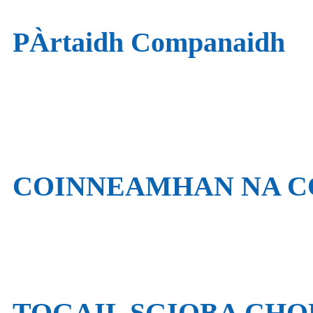
PÀrtaidh Companaidh
COINNEAMHAN NA 
TOGAIL SGIOBA CH