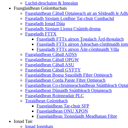
Luchd-deuchainn & Innealan
Fuasglaidhean Gnìomhachais
Fuasglaidhean Càball Optaigeach air an Sèideadh le A
Fuasgladh Siostam Loidhne Tar-chuir Cumhachd
Fuasgladh Ionad Dàta
Fuasgladh Siostam Lìonra Cnàimh-droma
Fuasgladh FTTX
Fuasgladh FTTx airson Togalach Àrd-thogalach
Fuasgladh FTTx airson Àiteachan-còmhnaidh ioma
Fuasgladh FTTx airson Àite-còmhnaidh Villa
Fuasglaidhean Càball ADSS
Fuasglaidhean Càball OPGW
Fuasglaidhean Càball ASU
Fuasglaidhean Càball GYFTY
Fuasglaidhean Bogsa Sgaoilidh Fibre Optigeach
Fuasglaidhean Corda Paiste Fibre Optigeach
Fuasglaidhean Co-chruinneachaidhean Snàithleach Opta
Fuasglaidhean Dùnaidh Snàithleach Optaigeach
Fuasglaidhean Roinneadair PLC
Toraidhean Gnìomhach
Fuasglaidhean Tar-chuir SFP
Fuasglaidhean ONU XPON
Fuasglaidhean Tionndaidh Meadhanan Fibre
Ionad Taic
Ionad Ionmhais