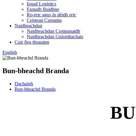
Ionad Logistics
Fastadh Buidhne
Ro-reic agus às dèidh reic
Ceistean Cumanta
Naidheachdan
Naidheachdan Companaidh
Naidheachdan Gnìomhachais
Cuir fios thugainn
English
Bun-bheachd Branda
Dachaigh
Bun-bheachd Branda
BU