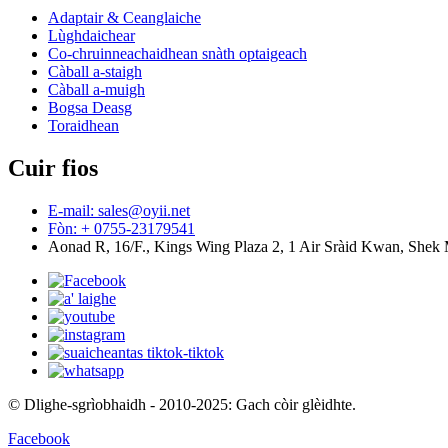
Adaptair & Ceanglaiche
Lùghdaichear
Co-chruinneachaidhean snàth optaigeach
Càball a-staigh
Càball a-muigh
Bogsa Deasg
Toraidhean
Cuir fios
E-mail: sales@oyii.net
Fòn: + 0755-23179541
Aonad R, 16/F., Kings Wing Plaza 2, 1 Air Sràid Kwan, She
© Dlighe-sgrìobhaidh - 2010-2025: Gach còir glèidhte.
Facebook